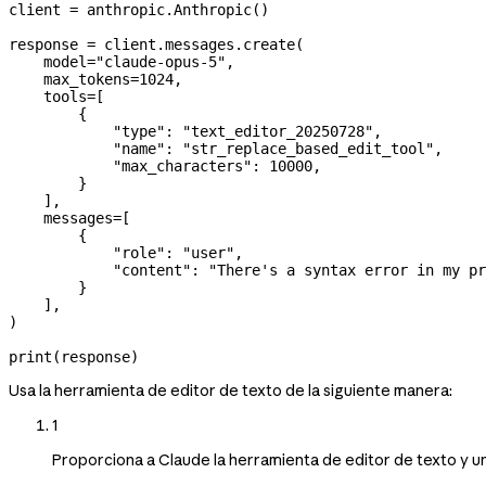
client 
=
 anthropic.Anthropic()
response 
=
 client.messages.create(
    model
=
"claude-opus-5"
,
    max_tokens
=
1024
,
    tools
=
[
        {
            "type"
: 
"text_editor_20250728"
,
            "name"
: 
"str_replace_based_edit_tool"
,
            "max_characters"
: 
10000
,
        }
    ],
    messages
=
[
        {
            "role"
: 
"user"
,
            "content"
: 
"There's a syntax error in my pr
        }
    ],
)
print
(response)
Usa la herramienta de editor de texto de la siguiente manera:
1
Proporciona a Claude la herramienta de editor de texto y u