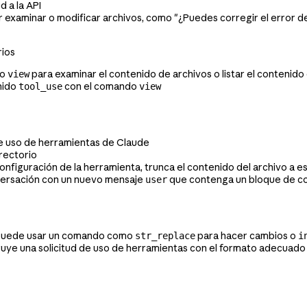
d a la API
examinar o modificar archivos, como "¿Puedes corregir el error de
rios
do
para examinar el contenido de archivos o listar el contenido
view
nido
con el comando
tool_use
view
d de uso de herramientas de Claude
irectorio
configuración de la herramienta, trunca el contenido del archivo a e
nversación con un nuevo mensaje
que contenga un bloque de c
user
e puede usar un comando como
para hacer cambios o
str_replace
i
ruye una solicitud de uso de herramientas con el formato adecuado q