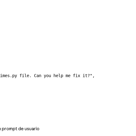
imes.py file. Can you help me fix it?"
,
n prompt de usuario