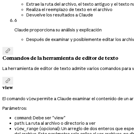
Extrae la ruta del archivo, el texto antiguo y el texto
Realiza el reemplazo de texto en el archivo
Devuelve los resultados a Claude
6
Claude proporciona su análisis y explicación
Después de examinar y posiblemente editar los archiv

Comandos de la herramienta de editor de texto
La herramienta de editor de texto admite varios comandos para ve

view
El comando
permite a Claude examinar el contenido de un arch
view
Parámetros:
: Debe ser "view"
command
: La ruta al archivo o directorio a ver
path
(opcional): Un arreglo de dos enteros que especifi
view_range
del archivo. Este parámetro solo aplica al ver archivos, no di