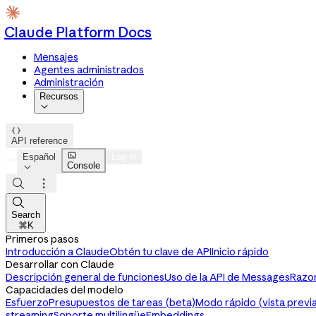
Claude Platform Docs
Mensajes
Agentes administrados
Administración
Recursos


API reference

Español
Log in
Console




Search
⌘K
Primeros pasos
Introducción a Claude
Obtén tu clave de API
Inicio rápido
Desarrollar con Claude
Descripción general de funciones
Uso de la API de Messages
Razon
Capacidades del modelo
Esfuerzo
Presupuestos de tareas (beta)
Modo rápido (vista previa
streaming
Soporte multilingüe
Embeddings