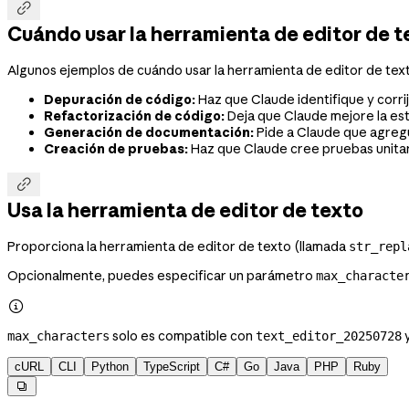

Cuándo usar la herramienta de editor de t
Algunos ejemplos de cuándo usar la herramienta de editor de text
Depuración de código:
Haz que Claude identifique y corri
Refactorización de código:
Deja que Claude mejore la est
Generación de documentación:
Pide a Claude que agregu
Creación de pruebas:
Haz que Claude cree pruebas unitari

Usa la herramienta de editor de texto
Proporciona la herramienta de editor de texto (llamada
str_repl
Opcionalmente, puedes especificar un parámetro
max_characte

solo es compatible con
y
max_characters
text_editor_20250728
cURL
CLI
Python
TypeScript
C#
Go
Java
PHP
Ruby
