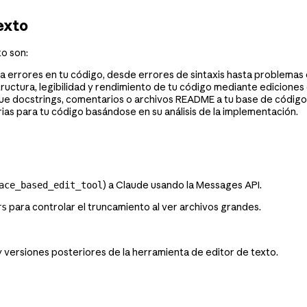
exto
o son:
ja errores en tu código, desde errores de sintaxis hasta problemas 
ructura, legibilidad y rendimiento de tu código mediante ediciones 
e docstrings, comentarios o archivos README a tu base de código
as para tu código basándose en su análisis de la implementación.
) a Claude usando la Messages API.
ace_based_edit_tool
para controlar el truncamiento al ver archivos grandes.
rs
 versiones posteriores de la herramienta de editor de texto.