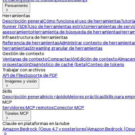
Pensamiento

Herramientas
Descripción general
Cómo funciona el uso de herramientas
Tutori
Runner (SDK)
Uso de herramientas estricto
Herramientas de servi
asesoramiento
Herramienta de búsqueda de herramientas
Herram
Infraestructura de herramientas
Referencia de herramientas
Administrar contexto de herramienta
herramientas
Streaming granular de herramientas
Gestión de contexto
Ventanas de contexto
Compactación
Edición de contexto
Almacen
orquestación
Diagnóstico de caché (beta)
Conteo de tokens
Trabajar con archivos
API de Files
Soporte de PDF
Imágenes y visión

Skills
Descripción general
Inicio rápido
Mejores prácticas
Skills para emp
MCP
Servidores MCP remotos
Conector MCP
Túneles MCP

Claude en plataformas en la nube
Amazon Bedrock (Opus 4.7 y posteriores)
Amazon Bedrock (Opus 
