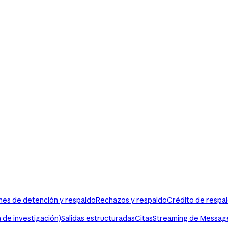
es de detención y respaldo
Rechazos y respaldo
Crédito de respa
 de investigación)
Salidas estructuradas
Citas
Streaming de Messag