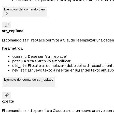
Ejemplos del comando view


str_replace
El comando
permite a Claude reemplazar una cadena 
str_replace
Parámetros:
: Debe ser "str_replace"
command
: La ruta al archivo a modificar
path
: El texto a reemplazar (debe coincidir exactament
old_str
: El nuevo texto a insertar en lugar del texto antiguo
new_str
Ejemplo del comando str_replace


create
El comando
permite a Claude crear un nuevo archivo con e
create