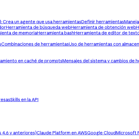
al: Crea un agente que usa herramientas
Definir herramientas
Maneja
dor
Herramienta de búsqueda web
Herramienta de obtención web
H
ienta de memoria
Herramienta bash
Herramienta de editor de text
s
Combinaciones de herramientas
Uso de herramientas con almace
amiento en caché de prompts
Mensajes del sistema y cambios de h
resas
Skills en la API
4.6 y anteriores)
Claude Platform en AWS
Google Cloud
Microsoft 