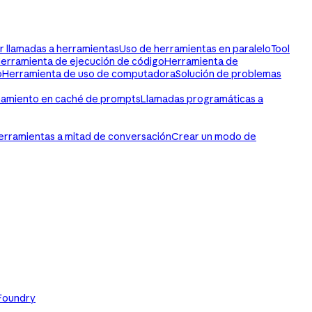
r llamadas a herramientas
Uso de herramientas en paralelo
Tool
erramienta de ejecución de código
Herramienta de
o
Herramienta de uso de computadora
Solución de problemas
namiento en caché de prompts
Llamadas programáticas a
erramientas a mitad de conversación
Crear un modo de
Foundry