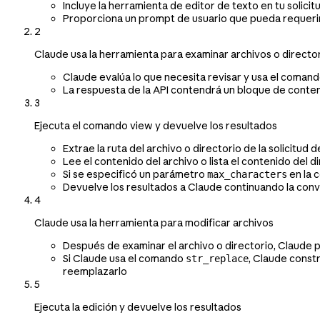
Incluye la herramienta de editor de texto en tu solicitu
Proporciona un prompt de usuario que pueda requerir 
2
Claude usa la herramienta para examinar archivos o directo
Claude evalúa lo que necesita revisar y usa el coman
La respuesta de la API contendrá un bloque de conte
3
Ejecuta el comando view y devuelve los resultados
Extrae la ruta del archivo o directorio de la solicitu
Lee el contenido del archivo o lista el contenido del d
Si se especificó un parámetro
en la 
max_characters
Devuelve los resultados a Claude continuando la co
4
Claude usa la herramienta para modificar archivos
Después de examinar el archivo o directorio, Claud
Si Claude usa el comando
, Claude const
str_replace
reemplazarlo
5
Ejecuta la edición y devuelve los resultados