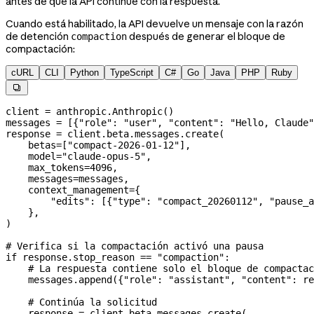
antes de que la API continúe con la respuesta.
Cuando está habilitado, la API devuelve un mensaje con la razón
de detención
después de generar el bloque de
compaction
compactación:
cURL
CLI
Python
TypeScript
C#
Go
Java
PHP
Ruby

client 
=
 anthropic.Anthropic()
messages 
=
 [{
"role"
: 
"user"
, 
"content"
: 
"Hello, Claude"
response 
=
 client.beta.messages.create(
    betas
=
[
"compact-2026-01-12"
],
    model
=
"claude-opus-5"
,
    max_tokens
=
4096
,
    messages
=
messages,
    context_management
=
{
        "edits"
: [{
"type"
: 
"compact_20260112"
, 
"pause_a
    },
)
# Verifica si la compactación activó una pausa
if
 response.stop_reason 
==
 "compaction"
:
    # La respuesta contiene solo el bloque de compactac
    messages.append({
"role"
: 
"assistant"
, 
"content"
: re
    # Continúa la solicitud
    response 
=
 client.beta.messages.create(