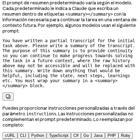
El prompt de resumen predeterminado varía según el modelo.
Cada predeterminado le indica a Claude que escriba un
resumen dentro de etiquetas
con la
<summary></summary>
información necesaria para continuar la tarea en una ventana de
contexto futura. Por ejemplo, algunos modelos usan el siguiente
prompt:
You have written a partial transcript for the initial 
task above. Please write a summary of the transcript. 
The purpose of this summary is to provide continuity 
so you can continue to make progress towards solving 
the task in a future context, where the raw history 
above may not be accessible and will be replaced with 
this summary. Write down anything that would be 
helpful, including the state, next steps, learnings 
etc. You must wrap your summary in a <summary>
</summary> block.

Puedes proporcionar instrucciones personalizadas a través del
parámetro
. Las instrucciones personalizadas no
instructions
complementan el prompt predeterminado. Lo reemplazan por
completo:
cURL
CLI
Python
TypeScript
C#
Go
Java
PHP
Ruby