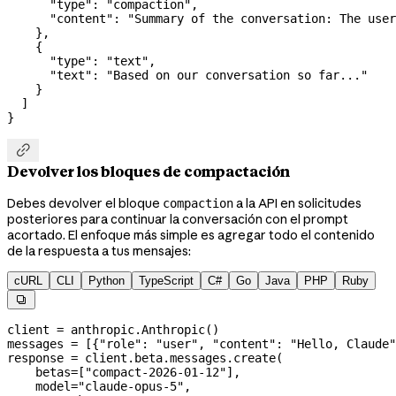
      "type"
: 
"compaction"
,
      "content"
: 
"Summary of the conversation: The user
    },
    {
      "type"
: 
"text"
,
      "text"
: 
"Based on our conversation so far..."
    }
  ]
}

Devolver los bloques de compactación
Debes devolver el bloque
a la API en solicitudes
compaction
posteriores para continuar la conversación con el prompt
acortado. El enfoque más simple es agregar todo el contenido
de la respuesta a tus mensajes:
cURL
CLI
Python
TypeScript
C#
Go
Java
PHP
Ruby

client 
=
 anthropic.Anthropic()
messages 
=
 [{
"role"
: 
"user"
, 
"content"
: 
"Hello, Claude"
response 
=
 client.beta.messages.create(
    betas
=
[
"compact-2026-01-12"
],
    model
=
"claude-opus-5"
,