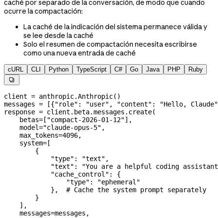
caché por separado de la conversación, de modo que cuando
ocurre la compactación:
La caché de la indicación del sistema permanece válida y
se lee desde la caché
Solo el resumen de compactación necesita escribirse
como una nueva entrada de caché
cURL
CLI
Python
TypeScript
C#
Go
Java
PHP
Ruby

client 
=
 anthropic.Anthropic()
messages 
=
 [{
"role"
: 
"user"
, 
"content"
: 
"Hello, Claude"
response 
=
 client.beta.messages.create(
    betas
=
[
"compact-2026-01-12"
],
    model
=
"claude-opus-5"
,
    max_tokens
=
4096
,
    system
=
[
        {
            "type"
: 
"text"
,
            "text"
: 
"You are a helpful coding assistant
            "cache_control"
: {
                "type"
: 
"ephemeral"
            },  
# Cache the system prompt separately
        }
    ],
    messages
=
messages,