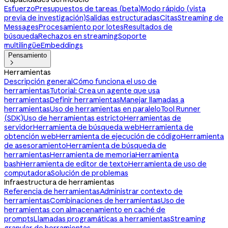
Esfuerzo
Presupuestos de tareas (beta)
Modo rápido (vista
previa de investigación)
Salidas estructuradas
Citas
Streaming de
Messages
Procesamiento por lotes
Resultados de
búsqueda
Rechazos en streaming
Soporte
multilingüe
Embeddings
Pensamiento

Herramientas
Descripción general
Cómo funciona el uso de
herramientas
Tutorial: Crea un agente que usa
herramientas
Definir herramientas
Manejar llamadas a
herramientas
Uso de herramientas en paralelo
Tool Runner
(SDK)
Uso de herramientas estricto
Herramientas de
servidor
Herramienta de búsqueda web
Herramienta de
obtención web
Herramienta de ejecución de código
Herramienta
de asesoramiento
Herramienta de búsqueda de
herramientas
Herramienta de memoria
Herramienta
bash
Herramienta de editor de texto
Herramienta de uso de
computadora
Solución de problemas
Infraestructura de herramientas
Referencia de herramientas
Administrar contexto de
herramientas
Combinaciones de herramientas
Uso de
herramientas con almacenamiento en caché de
prompts
Llamadas programáticas a herramientas
Streaming