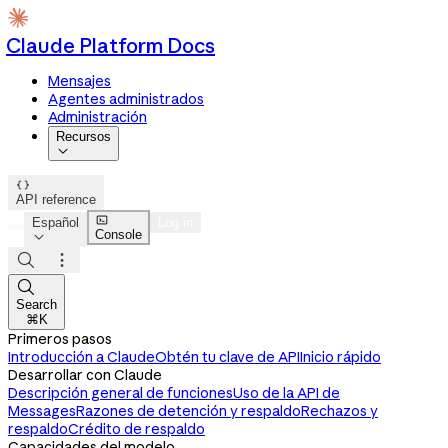
Claude Platform Docs
Mensajes
Agentes administrados
Administración
Recursos


API reference

Español
Log in
Console




Search
⌘K
Primeros pasos
Introducción a Claude
Obtén tu clave de API
Inicio rápido
Desarrollar con Claude
Descripción general de funciones
Uso de la API de
Messages
Razones de detención y respaldo
Rechazos y
respaldo
Crédito de respaldo
Capacidades del modelo