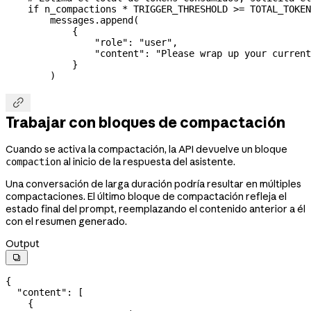
    if
 n_compactions 
*
 TRIGGER_THRESHOLD
 >=
 TOTAL_TOKEN
        messages.append(
            {
                "role"
: 
"user"
,
                "content"
: 
"Please wrap up your current
            }
        )

Trabajar con bloques de compactación
Cuando se activa la compactación, la API devuelve un bloque
al inicio de la respuesta del asistente.
compaction
Una conversación de larga duración podría resultar en múltiples
compactaciones. El último bloque de compactación refleja el
estado final del prompt, reemplazando el contenido anterior a él
con el resumen generado.
Output

{
  "content"
: [
    {