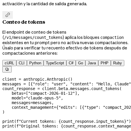
activación y la cantidad de salida generada.

Conteo de tokens
El endpoint de conteo de tokens
(
) aplica los bloques
/v1/messages/count_tokens
compaction
existentes en tu prompt pero no activa nuevas compactaciones.
Úsalo para verificar tu recuento efectivo de tokens después de
compactaciones anteriores:
cURL
CLI
Python
TypeScript
C#
Go
Java
PHP
Ruby

client 
=
 anthropic.Anthropic()
messages 
=
 [{
"role"
: 
"user"
, 
"content"
: 
"Hello, Claude"
count_response 
=
 client.beta.messages.count_tokens(
    betas
=
[
"compact-2026-01-12"
],
    model
=
"claude-opus-5"
,
    messages
=
messages,
    context_management
=
{
"edits"
: [{
"type"
: 
"compact_202
)
print
(
f
"Current tokens: 
{
count_response.input_tokens
}
"
)
print
(
f
"Original tokens: 
{
count_response.context_manag