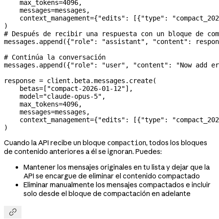
    max_tokens
=
4096
,
    messages
=
messages,
    context_management
=
{
"edits"
: [{
"type"
: 
"compact_202
)
# Después de recibir una respuesta con un bloque de com
messages.append({
"role"
: 
"assistant"
, 
"content"
: respon
# Continúa la conversación
messages.append({
"role"
: 
"user"
, 
"content"
: 
"Now add er
response 
=
 client.beta.messages.create(
    betas
=
[
"compact-2026-01-12"
],
    model
=
"claude-opus-5"
,
    max_tokens
=
4096
,
    messages
=
messages,
    context_management
=
{
"edits"
: [{
"type"
: 
"compact_202
)
Cuando la API recibe un bloque
, todos los bloques
compaction
de contenido anteriores a él se ignoran. Puedes:
Mantener los mensajes originales en tu lista y dejar que la
API se encargue de eliminar el contenido compactado
Eliminar manualmente los mensajes compactados e incluir
solo desde el bloque de compactación en adelante
