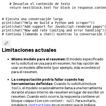
    # Devuelve el contenido de texto
    return
 next
(block.text 
for
 block 
in
 response.conten
# Ejecuta una conversación larga
print
(chat(
"Help me build a Python web scraper"
))
print
(chat(
"Add support for JavaScript-rendered pages"
)
print
(chat(
"Now add rate limiting and error handling"
))
# Continúa llamando a chat() mientras la conversación l

Limitaciones actuales
Mismo modelo para el resumen:
El modelo especificado
en tu solicitud se usa para el resumen. No hay opción de
usar un modelo diferente (por ejemplo, más económico)
para el resumen.
La compactación podría fallar cuando hay
herramientas definidas:
Cuando tu solicitud incluye
, el modelo ocasionalmente llama a una herramienta
tools
durante el paso interno de resumen en lugar de escribir un
resumen. Cuando esto ocurre, la respuesta contiene un
bloque
con
. Para evitarlo,
compaction
content: null
establece
en un prompt que le indique
instructions