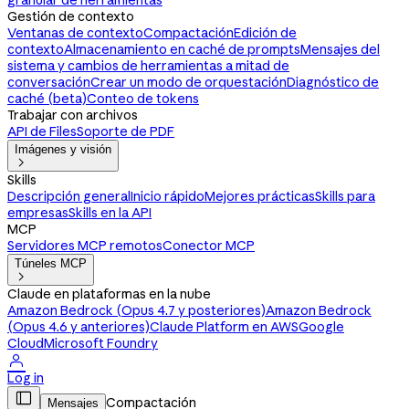
granular de herramientas
Gestión de contexto
Ventanas de contexto
Compactación
Edición de
contexto
Almacenamiento en caché de prompts
Mensajes del
sistema y cambios de herramientas a mitad de
conversación
Crear un modo de orquestación
Diagnóstico de
caché (beta)
Conteo de tokens
Trabajar con archivos
API de Files
Soporte de PDF
Imágenes y visión

Skills
Descripción general
Inicio rápido
Mejores prácticas
Skills para
empresas
Skills en la API
MCP
Servidores MCP remotos
Conector MCP
Túneles MCP

Claude en plataformas en la nube
Amazon Bedrock (Opus 4.7 y posteriores)
Amazon Bedrock
(Opus 4.6 y anteriores)
Claude Platform en AWS
Google
Cloud
Microsoft Foundry

Log in

Compactación
Mensajes