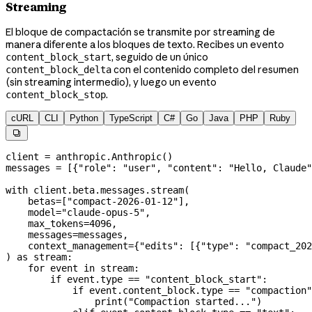
Streaming
El bloque de compactación se transmite por streaming de
manera diferente a los bloques de texto. Recibes un evento
, seguido de un único
content_block_start
con el contenido completo del resumen
content_block_delta
(sin streaming intermedio), y luego un evento
.
content_block_stop
cURL
CLI
Python
TypeScript
C#
Go
Java
PHP
Ruby

client 
=
 anthropic.Anthropic()
messages 
=
 [{
"role"
: 
"user"
, 
"content"
: 
"Hello, Claude"
with
 client.beta.messages.stream(
    betas
=
[
"compact-2026-01-12"
],
    model
=
"claude-opus-5"
,
    max_tokens
=
4096
,
    messages
=
messages,
    context_management
=
{
"edits"
: [{
"type"
: 
"compact_202
) 
as
 stream:
    for
 event 
in
 stream:
        if
 event.type 
==
 "content_block_start"
:
            if
 event.content_block.type 
==
 "compaction"
                print
(
"Compaction started..."
)