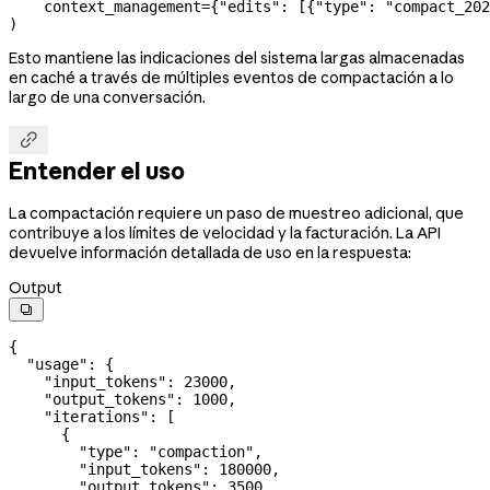
    context_management
=
{
"edits"
: [{
"type"
: 
"compact_202
)
Esto mantiene las indicaciones del sistema largas almacenadas
en caché a través de múltiples eventos de compactación a lo
largo de una conversación.

Entender el uso
La compactación requiere un paso de muestreo adicional, que
contribuye a los límites de velocidad y la facturación. La API
devuelve información detallada de uso en la respuesta:
Output

{
  "usage"
: {
    "input_tokens"
: 
23000
,
    "output_tokens"
: 
1000
,
    "iterations"
: [
      {
        "type"
: 
"compaction"
,
        "input_tokens"
: 
180000
,
        "output_tokens"
: 
3500