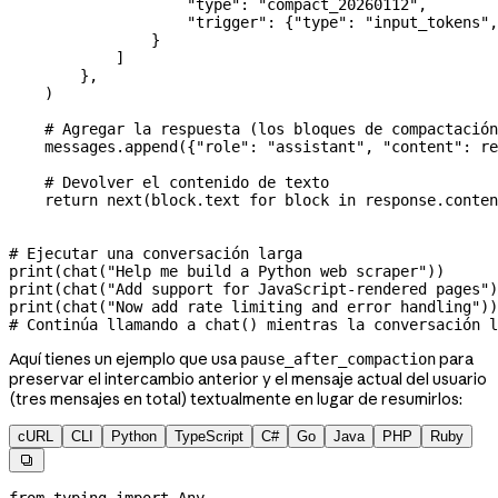
                    "type"
: 
"compact_20260112"
,
                    "trigger"
: {
"type"
: 
"input_tokens"
,
                }
            ]
        },
    )
    # Agregar la respuesta (los bloques de compactación
    messages.append({
"role"
: 
"assistant"
, 
"content"
: re
    # Devolver el contenido de texto
    return
 next
(block.text 
for
 block 
in
 response.conten
# Ejecutar una conversación larga
print
(chat(
"Help me build a Python web scraper"
))
print
(chat(
"Add support for JavaScript-rendered pages"
)
print
(chat(
"Now add rate limiting and error handling"
))
# Continúa llamando a chat() mientras la conversación l
Aquí tienes un ejemplo que usa
para
pause_after_compaction
preservar el intercambio anterior y el mensaje actual del usuario
(tres mensajes en total) textualmente en lugar de resumirlos:
cURL
CLI
Python
TypeScript
C#
Go
Java
PHP
Ruby
