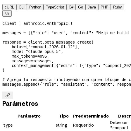
cURL
CLI
Python
TypeScript
C#
Go
Java
PHP
Ruby

client 
=
 anthropic.Anthropic()
messages 
=
 [{
"role"
: 
"user"
, 
"content"
: 
"Help me build 
response 
=
 client.beta.messages.create(
    betas
=
[
"compact-2026-01-12"
],
    model
=
"claude-opus-5"
,
    max_tokens
=
4096
,
    messages
=
messages,
    context_management
=
{
"edits"
: [{
"type"
: 
"compact_202
)
# Agrega la respuesta (incluyendo cualquier bloque de 
messages.append({
"role"
: 
"assistant"
, 
"content"
: respon

Parámetros
Parámetro
Tipo
Predeterminado
Descr
Debe ser
string
Requerido
type
"compact_