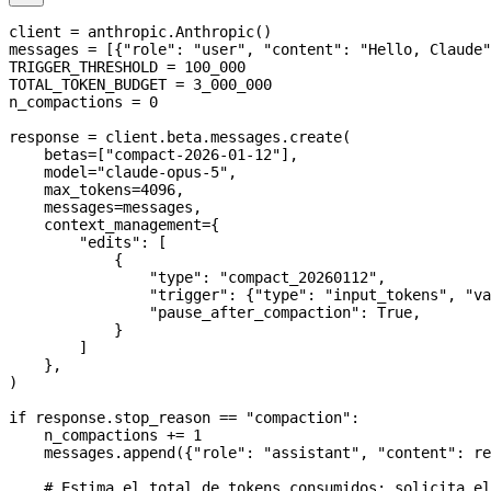
client 
=
 anthropic.Anthropic()
messages 
=
 [{
"role"
: 
"user"
, 
"content"
: 
"Hello, Claude"
TRIGGER_THRESHOLD
 =
 100_000
TOTAL_TOKEN_BUDGET
 =
 3_000_000
n_compactions 
=
 0
response 
=
 client.beta.messages.create(
    betas
=
[
"compact-2026-01-12"
],
    model
=
"claude-opus-5"
,
    max_tokens
=
4096
,
    messages
=
messages,
    context_management
=
{
        "edits"
: [
            {
                "type"
: 
"compact_20260112"
,
                "trigger"
: {
"type"
: 
"input_tokens"
, 
"va
                "pause_after_compaction"
: 
True
,
            }
        ]
    },
)
if
 response.stop_reason 
==
 "compaction"
:
    n_compactions 
+=
 1
    messages.append({
"role"
: 
"assistant"
, 
"content"
: re
    # Estima el total de tokens consumidos; solicita el