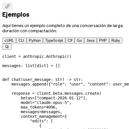

Ejemplos
Aquí tienes un ejemplo completo de una conversación de larga
duración con compactación:
cURL
CLI
Python
TypeScript
C#
Go
Java
PHP
Ruby

client 
=
 anthropic.Anthropic()
messages: list[
dict
] 
=
 []
def
 chat
(
user_message
: 
str
) -> 
str
:
    messages.append({
"role"
: 
"user"
, 
"content"
: user_me
    response 
=
 client.beta.messages.create(
        betas
=
[
"compact-2026-01-12"
],
        model
=
"claude-opus-5"
,
        max_tokens
=
4096
,
        messages
=
messages,
        context_management
=
{
            "edits"
: [
                {