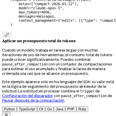
        betas
=
[
"compact-2026-01-12"
],
        model
=
"claude-opus-5"
,
        max_tokens
=
4096
,
        messages
=
messages,
        context_management
=
{
"edits"
: [{
"type"
: 
"compact
    )

Aplicar un presupuesto total de tokens
Cuando un modelo trabaja en tareas largas con muchas
iteraciones de uso de herramientas, el consumo total de tokens
puede crecer significativamente. Puedes combinar
con un contador de compactaciones
pause_after_compaction
para estimar el uso acumulado y finalizar la tarea de manera
ordenada una vez que se alcance un presupuesto.
Este ejemplo aparece solo en los lenguajes del SDK: su valor está
en la lógica de seguimiento del presupuesto alrededor de la
solicitud. La solicitud sin procesar combina el
de
trigger
Configuración del disparador
con
de
pause_after_compaction
Pausar después de la compactación
.
Python
TypeScript
C#
Go
Java
PHP
Ruby
