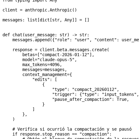
from
 typing 
import
 Any
client 
=
 anthropic.Anthropic()
messages: list[dict[
str
, Any]] 
=
 []
def
 chat
(
user_message
: 
str
) -> 
str
:
    messages.append({
"role"
: 
"user"
, 
"content"
: user_me
    response 
=
 client.beta.messages.create(
        betas
=
[
"compact-2026-01-12"
],
        model
=
"claude-opus-5"
,
        max_tokens
=
4096
,
        messages
=
messages,
        context_management
=
{
            "edits"
: [
                {
                    "type"
: 
"compact_20260112"
,
                    "trigger"
: {
"type"
: 
"input_tokens"
,
                    "pause_after_compaction"
: 
True
,
                }
            ]
        },
    )
    # Verifica si ocurrió la compactación y se pausó
    if
 response.stop_reason 
==
 "compaction"
: