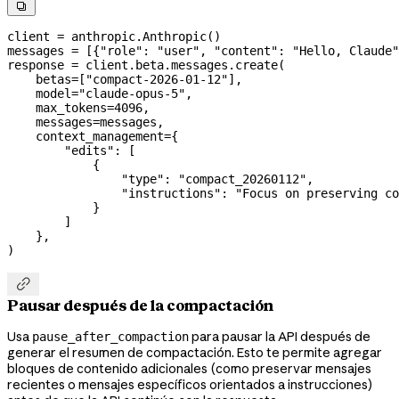

client 
=
 anthropic.Anthropic()
messages 
=
 [{
"role"
: 
"user"
, 
"content"
: 
"Hello, Claude"
response 
=
 client.beta.messages.create(
    betas
=
[
"compact-2026-01-12"
],
    model
=
"claude-opus-5"
,
    max_tokens
=
4096
,
    messages
=
messages,
    context_management
=
{
        "edits"
: [
            {
                "type"
: 
"compact_20260112"
,
                "instructions"
: 
"Focus on preserving co
            }
        ]
    },
)

Pausar después de la compactación
Usa
para pausar la API después de
pause_after_compaction
generar el resumen de compactación. Esto te permite agregar
bloques de contenido adicionales (como preservar mensajes
recientes o mensajes específicos orientados a instrucciones)