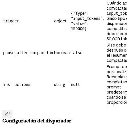
Cuándo act
compactac
{"type":
input_tok
único tipo
"input_tokens",
object
trigger
disparado
"value":
compatibl
150000}
debe ser d
50,000 tok
Si se debe
después d
boolean
pause_after_compaction
false
el resume
compactac
Prompt de
personaliz
Reemplaz
completam
string
instructions
null
prompt
predeterm
cuando se
proporcio

Configuración del disparador