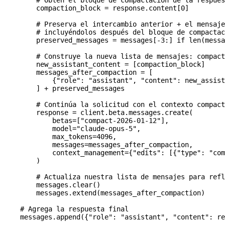
        # Obtén el bloque de compactación de la respues
        compaction_block 
=
 response.content[
0
]
        # Preserva el intercambio anterior + el mensaje
        # incluyéndolos después del bloque de compactac
        preserved_messages 
=
 messages[
-
3
:] 
if
 len
(messa
        # Construye la nueva lista de mensajes: compact
        new_assistant_content 
=
 [compaction_block]
        messages_after_compaction 
=
 [
            {
"role"
: 
"assistant"
, 
"content"
: new_assist
        ] 
+
 preserved_messages
        # Continúa la solicitud con el contexto compact
        response 
=
 client.beta.messages.create(
            betas
=
[
"compact-2026-01-12"
],
            model
=
"claude-opus-5"
,
            max_tokens
=
4096
,
            messages
=
messages_after_compaction,
            context_management
=
{
"edits"
: [{
"type"
: 
"com
        )
        # Actualiza nuestra lista de mensajes para ref
        messages.clear()
        messages.extend(messages_after_compaction)
    # Agrega la respuesta final
    messages.append({
"role"
: 
"assistant"
, 
"content"
: re