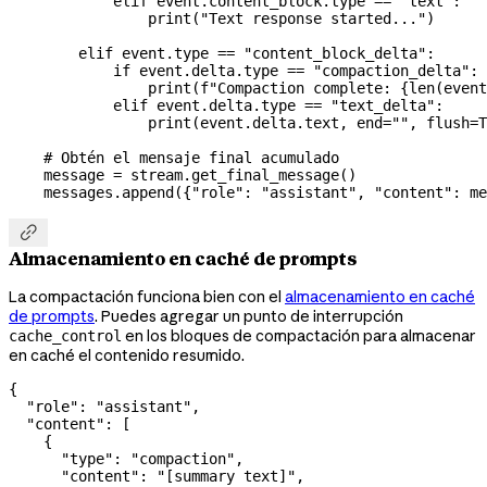
            elif
 event.content_block.type 
==
 "text"
:
                print
(
"Text response started..."
)
        elif
 event.type 
==
 "content_block_delta"
:
            if
 event.delta.type 
==
 "compaction_delta"
:
                print
(
f
"Compaction complete: 
{
len
(event
            elif
 event.delta.type 
==
 "text_delta"
:
                print
(event.delta.text, 
end
=
""
, 
flush
=
T
    # Obtén el mensaje final acumulado
    message 
=
 stream.get_final_message()
    messages.append({
"role"
: 
"assistant"
, 
"content"
: me

Almacenamiento en caché de prompts
La compactación funciona bien con el
almacenamiento en caché
de prompts
. Puedes agregar un punto de interrupción
en los bloques de compactación para almacenar
cache_control
en caché el contenido resumido.
{
  "role"
: 
"assistant"
,
  "content"
: [
    {
      "type"
: 
"compaction"
,
      "content"
: 
"[summary text]"
,