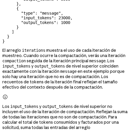
      },
      {
        "type"
: 
"message"
,
        "input_tokens"
: 
23000
,
        "output_tokens"
: 
1000
      }
    ]
  }
}
El arreglo
muestra el uso de cada iteración de
iterations
muestreo. Cuando ocurre la compactación, verás una iteración
seguida de la iteración principal
. Los
compaction
message
y
de nivel superior coinciden
input_tokens
output_tokens
exactamente con la iteración
en este ejemplo porque
message
solo hay una iteración que no es de compactación. Los
recuentos de tokens de la iteración final reflejan el tamaño
efectivo del contexto después de la compactación.

Los
y
de nivel superior no
input_tokens
output_tokens
incluyen el uso de la iteración de compactación. Reflejan la suma
de todas las iteraciones que no son de compactación. Para
calcular el total de tokens consumidos y facturados por una
solicitud, suma todas las entradas del arreglo