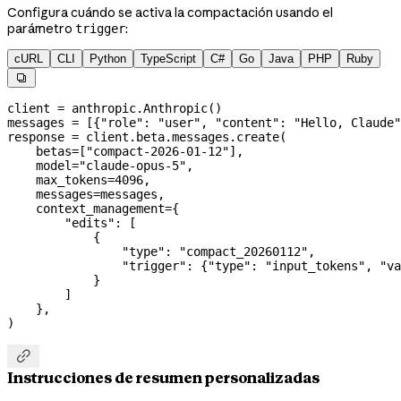
Configura cuándo se activa la compactación usando el
parámetro
:
trigger
cURL
CLI
Python
TypeScript
C#
Go
Java
PHP
Ruby

client 
=
 anthropic.Anthropic()
messages 
=
 [{
"role"
: 
"user"
, 
"content"
: 
"Hello, Claude"
response 
=
 client.beta.messages.create(
    betas
=
[
"compact-2026-01-12"
],
    model
=
"claude-opus-5"
,
    max_tokens
=
4096
,
    messages
=
messages,
    context_management
=
{
        "edits"
: [
            {
                "type"
: 
"compact_20260112"
,
                "trigger"
: {
"type"
: 
"input_tokens"
, 
"va
            }
        ]
    },
)

Instrucciones de resumen personalizadas