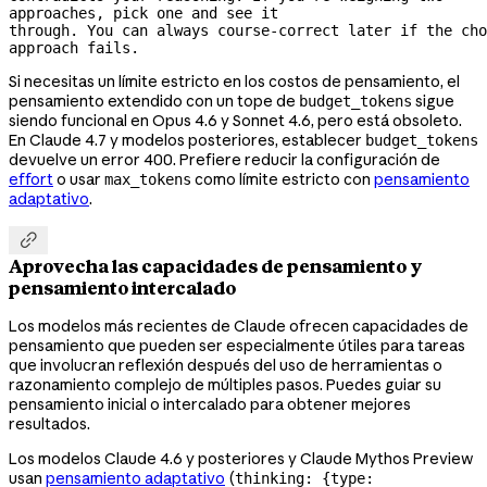
approaches, pick one and see it
through. You can always 
course-correct
 later if the cho
approach fails.
Si necesitas un límite estricto en los costos de pensamiento, el
pensamiento extendido con un tope de
sigue
budget_tokens
siendo funcional en Opus 4.6 y Sonnet 4.6, pero está obsoleto.
En Claude 4.7 y modelos posteriores, establecer
budget_tokens
devuelve un error 400. Prefiere reducir la configuración de
effort
o usar
como límite estricto con
pensamiento
max_tokens
adaptativo
.

Aprovecha las capacidades de pensamiento y
pensamiento intercalado
Los modelos más recientes de Claude ofrecen capacidades de
pensamiento que pueden ser especialmente útiles para tareas
que involucran reflexión después del uso de herramientas o
razonamiento complejo de múltiples pasos. Puedes guiar su
pensamiento inicial o intercalado para obtener mejores
resultados.
Los modelos Claude 4.6 y posteriores y Claude Mythos Preview
usan
pensamiento adaptativo
(
thinking: {type: