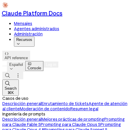
Claude Platform Docs
Mensajes
Agentes administrados
Administración
Recursos


API reference

Español
Log in
Console




Search
⌘K
Casos de uso
Descripción general
Enrutamiento de tickets
Agente de atención
al cliente
Moderación de contenido
Resumen legal
Ingeniería de prompts
Descripción general
Mejores prácticas de prompting
Prompting
para Claude Fable 5
Prompting para Claude Opus 5
Prompting
para Claude Opus 4.8
Prompting para Claude Sonnet 5