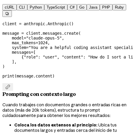
cURL
CLI
Python
TypeScript
C#
Go
Java
PHP
Ruby

client 
=
 anthropic.Anthropic()
message 
=
 client.messages.create(
    model
=
"claude-opus-5"
,
    max_tokens
=
1024
,
    system
=
"You are a helpful coding assistant speciali
    messages
=
[
        {
"role"
: 
"user"
, 
"content"
: 
"How do I sort a li
    ],
)
print
(message.content)

Prompting con contexto largo
Cuando trabajes con documentos grandes o entradas ricas en
datos (más de 20k tokens), estructura tu prompt
cuidadosamente para obtener los mejores resultados:
Coloca los datos extensos al principio:
Ubica tus
documentos largos y entradas cerca del inicio de tu