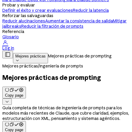
Probar y evaluar
Definir el éxito y crear evaluaciones
Reducir la latencia
Reforzar las salvaguardas
Reducir alucinaciones
Aumentar la consistencia de salida
Mitigar
jailbreaks
Reducir la filtración de prompts
Referencia
Glosario

Log in

Mejores prácticas de prompting
Mejores prácticas

Mejores prácticas
/
Ingeniería de prompts
Mejores prácticas de prompting
Copy page

Guía completa de técnicas de ingeniería de prompts para los
modelos más recientes de Claude, que cubre claridad, ejemplos,
estructuración con XML, pensamiento y sistemas agénticos.
Copy page