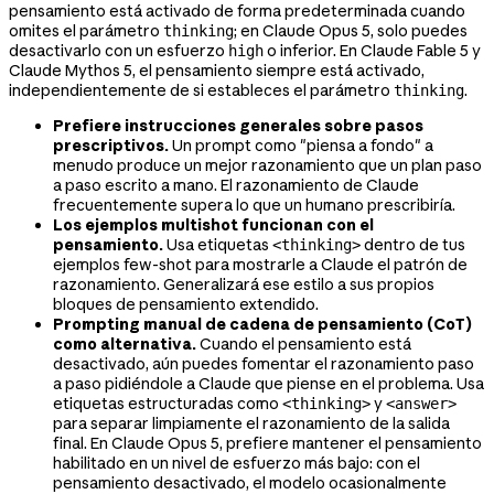
pensamiento está activado de forma predeterminada cuando
omites el parámetro
; en Claude Opus 5, solo puedes
thinking
desactivarlo con un esfuerzo
o inferior. En Claude Fable 5 y
high
Claude Mythos 5, el pensamiento siempre está activado,
independientemente de si estableces el parámetro
.
thinking
Prefiere instrucciones generales sobre pasos
prescriptivos.
Un prompt como "piensa a fondo" a
menudo produce un mejor razonamiento que un plan paso
a paso escrito a mano. El razonamiento de Claude
frecuentemente supera lo que un humano prescribiría.
Los ejemplos multishot funcionan con el
pensamiento.
Usa etiquetas
dentro de tus
<thinking>
ejemplos few-shot para mostrarle a Claude el patrón de
razonamiento. Generalizará ese estilo a sus propios
bloques de pensamiento extendido.
Prompting manual de cadena de pensamiento (CoT)
como alternativa.
Cuando el pensamiento está
desactivado, aún puedes fomentar el razonamiento paso
a paso pidiéndole a Claude que piense en el problema. Usa
etiquetas estructuradas como
y
<thinking>
<answer>
para separar limpiamente el razonamiento de la salida
final. En Claude Opus 5, prefiere mantener el pensamiento
habilitado en un nivel de esfuerzo más bajo: con el
pensamiento desactivado, el modelo ocasionalmente