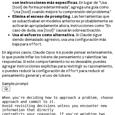
con instrucciones más específicas.
En lugar de "Usa
[tool] de forma predeterminada", agrega una guía como
"Usa [tool] cuando mejore tu comprensión del problema."
Elimina el exceso de prompting.
Las herramientas que
se subactivaban en modelos anteriores probablemente se
activarán apropiadamente ahora. Instrucciones como "En
caso de duda, usa [tool]" causarán sobreactivación.
Usa el esfuerzo como alternativa.
Si Claude sigue
siendo demasiado agresivo, usa una configuración más
baja para
.
effort
En algunos casos, Claude Opus 4.6 puede pensar extensamente,
lo que puede inflar los tokens de pensamiento y ralentizar las
respuestas. Si este comportamiento no es deseable, puedes
agregar instrucciones explícitas para restringir su razonamiento,
o puedes reducir la configuración de
para reducir el
effort
pensamiento general y el uso de tokens.
Sample prompt

When you're deciding how to approach a problem, choose 
approach and commit to it.
Avoid revisiting decisions unless you encounter new 
information that directly
contradicts your reasoning. If you're weighing two 