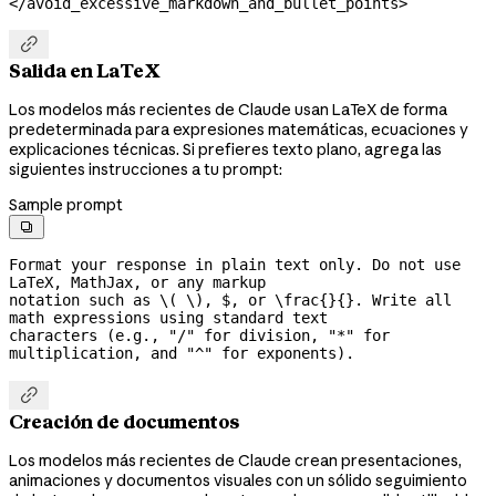
</avoid_excessive_markdown_and_bullet_points>

Salida en LaTeX
Los modelos más recientes de Claude usan LaTeX de forma
predeterminada para expresiones matemáticas, ecuaciones y
explicaciones técnicas. Si prefieres texto plano, agrega las
siguientes instrucciones a tu prompt:
Sample prompt

Format your response in plain text only. Do not use 
LaTeX, MathJax, or any markup

notation such as \( \), $, or \frac{}{}. Write all 
math expressions using standard text

characters (e.g., "/" for division, "*" for 
multiplication, and "^" for exponents).

Creación de documentos
Los modelos más recientes de Claude crean presentaciones,
animaciones y documentos visuales con un sólido seguimiento