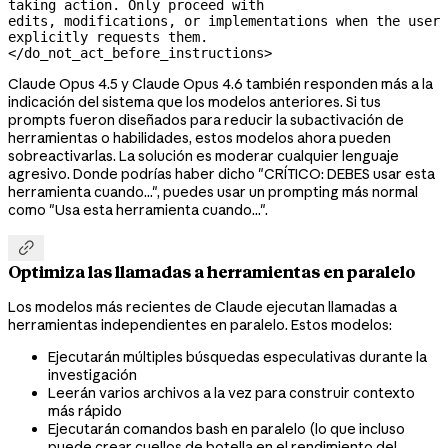
taking action. Only proceed with

edits, modifications, or implementations when the user 
explicitly requests them.

</do_not_act_before_instructions>
Claude Opus 4.5 y Claude Opus 4.6 también responden más a la
indicación del sistema que los modelos anteriores. Si tus
prompts fueron diseñados para reducir la subactivación de
herramientas o habilidades, estos modelos ahora pueden
sobreactivarlas. La solución es moderar cualquier lenguaje
agresivo. Donde podrías haber dicho "CRÍTICO: DEBES usar esta
herramienta cuando...", puedes usar un prompting más normal
como "Usa esta herramienta cuando...".

Optimiza las llamadas a herramientas en paralelo
Los modelos más recientes de Claude ejecutan llamadas a
herramientas independientes en paralelo. Estos modelos:
Ejecutarán múltiples búsquedas especulativas durante la
investigación
Leerán varios archivos a la vez para construir contexto
más rápido
Ejecutarán comandos bash en paralelo (lo que incluso
puede crear cuellos de botella en el rendimiento del