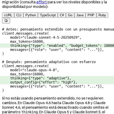
migración (consulta
effort
para ver los niveles disponibles y la
disponibilidad por modelo):
cURL
CLI
Python
TypeScript
C#
Go
Java
PHP
Ruby

# Antes: pensamiento extendido con un presupuesto manua
client.messages.create(
    model
=
"claude-sonnet-4-5-20250929"
,
    max_tokens
=
16000
,
    thinking
=
{
"type"
: 
"enabled"
, 
"budget_tokens"
: 
10000
    messages
=
[{
"role"
: 
"user"
, 
"content"
: 
"..."
}],
)
# Después: pensamiento adaptativo con esfuerzo
client.messages.create(
    model
=
"claude-opus-4-8"
,
    max_tokens
=
16000
,
    thinking
=
{
"type"
: 
"adaptive"
},
    output_config
=
{
"effort"
: 
"high"
},
    messages
=
[{
"role"
: 
"user"
, 
"content"
: 
"..."
}],
)
Si no estás usando pensamiento extendido, no se requieren
cambios. En Claude Opus 4.6 hasta Claude Opus 4.8 y Claude
Sonnet 4.6, el pensamiento está desactivado cuando omites el
parámetro
. En Claude Opus 5 y Claude Sonnet 5, el
thinking