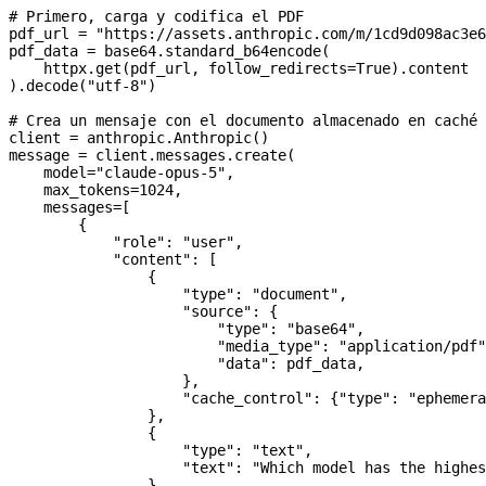
# Primero, carga y codifica el PDF
pdf_url 
=
 "https://assets.anthropic.com/m/1cd9d098ac3e6
pdf_data 
=
 base64.standard_b64encode(
    httpx.get(pdf_url, 
follow_redirects
=
True
).content
).decode(
"utf-8"
)
# Crea un mensaje con el documento almacenado en caché
client 
=
 anthropic.Anthropic()
message 
=
 client.messages.create(
    model
=
"claude-opus-5"
,
    max_tokens
=
1024
,
    messages
=
[
        {
            "role"
: 
"user"
,
            "content"
: [
                {
                    "type"
: 
"document"
,
                    "source"
: {
                        "type"
: 
"base64"
,
                        "media_type"
: 
"application/pdf"
                        "data"
: pdf_data,
                    },
                    "cache_control"
: {
"type"
: 
"ephemera
                },
                {
                    "type"
: 
"text"
,
                    "text"
: 
"Which model has the highes
                },