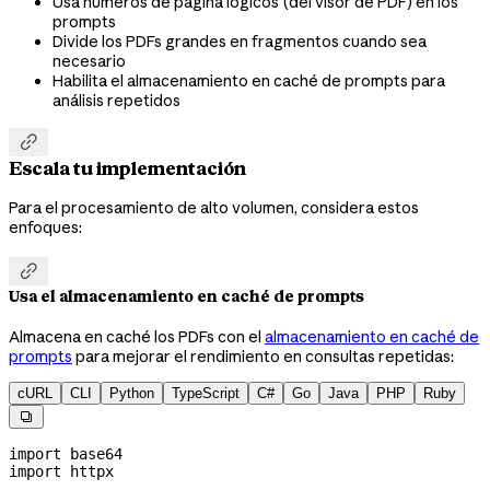
Usa números de página lógicos (del visor de PDF) en los
prompts
Divide los PDFs grandes en fragmentos cuando sea
necesario
Habilita el almacenamiento en caché de prompts para
análisis repetidos

Escala tu implementación
Para el procesamiento de alto volumen, considera estos
enfoques:

Usa el almacenamiento en caché de prompts
Almacena en caché los PDFs con el
almacenamiento en caché de
prompts
para mejorar el rendimiento en consultas repetidas:
cURL
CLI
Python
TypeScript
C#
Go
Java
PHP
Ruby

import
 base64
import
 httpx