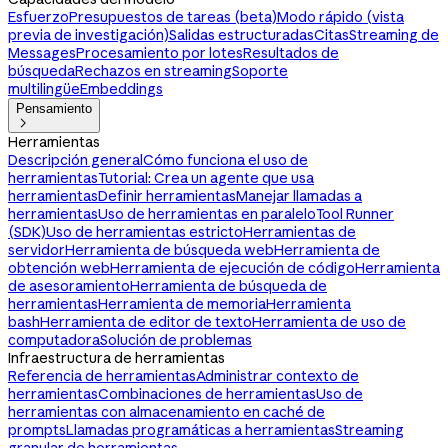
Esfuerzo
Presupuestos de tareas (beta)
Modo rápido (vista
previa de investigación)
Salidas estructuradas
Citas
Streaming de
Messages
Procesamiento por lotes
Resultados de
búsqueda
Rechazos en streaming
Soporte
multilingüe
Embeddings
Pensamiento

Herramientas
Descripción general
Cómo funciona el uso de
herramientas
Tutorial: Crea un agente que usa
herramientas
Definir herramientas
Manejar llamadas a
herramientas
Uso de herramientas en paralelo
Tool Runner
(SDK)
Uso de herramientas estricto
Herramientas de
servidor
Herramienta de búsqueda web
Herramienta de
obtención web
Herramienta de ejecución de código
Herramienta
de asesoramiento
Herramienta de búsqueda de
herramientas
Herramienta de memoria
Herramienta
bash
Herramienta de editor de texto
Herramienta de uso de
computadora
Solución de problemas
Infraestructura de herramientas
Referencia de herramientas
Administrar contexto de
herramientas
Combinaciones de herramientas
Uso de
herramientas con almacenamiento en caché de
prompts
Llamadas programáticas a herramientas
Streaming