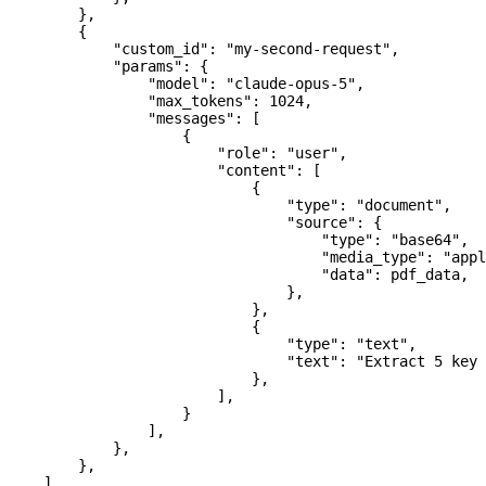
        },
        {
            "custom_id"
: 
"my-second-request"
,
            "params"
: {
                "model"
: 
"claude-opus-5"
,
                "max_tokens"
: 
1024
,
                "messages"
: [
                    {
                        "role"
: 
"user"
,
                        "content"
: [
                            {
                                "type"
: 
"document"
,
                                "source"
: {
                                    "type"
: 
"base64"
,
                                    "media_type"
: 
"appl
                                    "data"
: pdf_data,
                                },
                            },
                            {
                                "type"
: 
"text"
,
                                "text"
: 
"Extract 5 key
                            },
                        ],
                    }
                ],
            },
        },
    ]