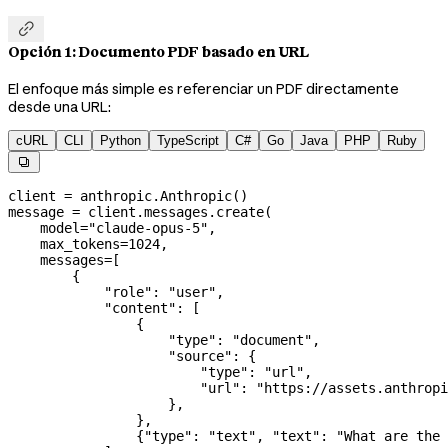

Opción 1: Documento PDF basado en URL
El enfoque más simple es referenciar un PDF directamente
desde una URL:
cURL
CLI
Python
TypeScript
C#
Go
Java
PHP
Ruby

client 
=
 anthropic.Anthropic()
message 
=
 client.messages.create(
    model
=
"claude-opus-5"
,
    max_tokens
=
1024
,
    messages
=
[
        {
            "role"
: 
"user"
,
            "content"
: [
                {
                    "type"
: 
"document"
,
                    "source"
: {
                        "type"
: 
"url"
,
                        "url"
: 
"https://assets.anthropi
                    },
                },
                {
"type"
: 
"text"
, 
"text"
: 
"What are the 