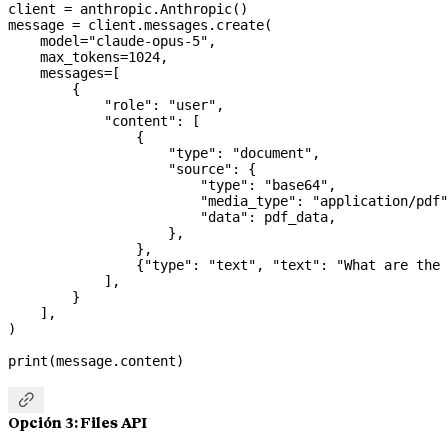
client 
=
 anthropic.Anthropic()
message 
=
 client.messages.create(
    model
=
"claude-opus-5"
,
    max_tokens
=
1024
,
    messages
=
[
        {
            "role"
: 
"user"
,
            "content"
: [
                {
                    "type"
: 
"document"
,
                    "source"
: {
                        "type"
: 
"base64"
,
                        "media_type"
: 
"application/pdf"
                        "data"
: pdf_data,
                    },
                },
                {
"type"
: 
"text"
, 
"text"
: 
"What are the 
            ],
        }
    ],
)
print
(message.content)

Opción 3: Files API