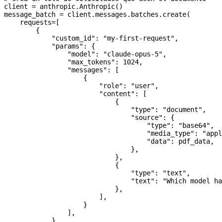
client 
=
 anthropic.Anthropic()
message_batch 
=
 client.messages.batches.create(
    requests
=
[
        {
            "custom_id"
: 
"my-first-request"
,
            "params"
: {
                "model"
: 
"claude-opus-5"
,
                "max_tokens"
: 
1024
,
                "messages"
: [
                    {
                        "role"
: 
"user"
,
                        "content"
: [
                            {
                                "type"
: 
"document"
,
                                "source"
: {
                                    "type"
: 
"base64"
,
                                    "media_type"
: 
"appl
                                    "data"
: pdf_data,
                                },
                            },
                            {
                                "type"
: 
"text"
,
                                "text"
: 
"Which model ha
                            },
                        ],
                    }
                ],
            },