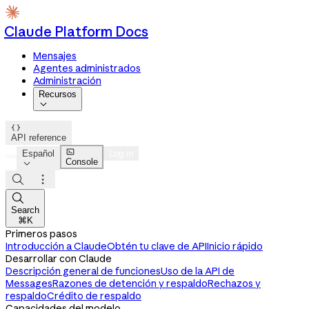
Claude Platform Docs
Mensajes
Agentes administrados
Administración
Recursos


API reference

Español
Log in
Console




Search
⌘K
Primeros pasos
Introducción a Claude
Obtén tu clave de API
Inicio rápido
Desarrollar con Claude
Descripción general de funciones
Uso de la API de
Messages
Razones de detención y respaldo
Rechazos y
respaldo
Crédito de respaldo
Capacidades del modelo