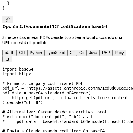
  }
}

Opción 2: Documento PDF codificado en base64
Si necesitas enviar PDFs desde tu sistema local o cuando una
URL no está disponible:
cURL
CLI
Python
TypeScript
C#
Go
Java
PHP
Ruby

import
 base64
import
 httpx
# Primero, carga y codifica el PDF
pdf_url 
=
 "https://assets.anthropic.com/m/1cd9d098ac3e6
pdf_data 
=
 base64.standard_b64encode(
    httpx.get(pdf_url, 
follow_redirects
=
True
).content
).decode(
"utf-8"
)
# Alternativa: Cargar desde un archivo local
# with open("document.pdf", "rb") as f:
#     pdf_data = base64.standard_b64encode(f.read()).de
# Envía a Claude usando codificación base64