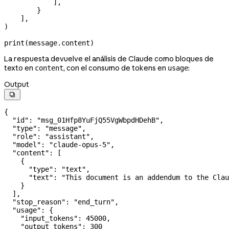
            ],
        }
    ],
)
print
(message.content)
La respuesta devuelve el análisis de Claude como bloques de
texto en
, con el consumo de tokens en
:
content
usage
Output

{
  "id"
: 
"msg_01Hfp8YuFjQ55VgWbpdHDehB"
,
  "type"
: 
"message"
,
  "role"
: 
"assistant"
,
  "model"
: 
"claude-opus-5"
,
  "content"
: [
    {
      "type"
: 
"text"
,
      "text"
: 
"This document is an addendum to the Clau
    }
  ],
  "stop_reason"
: 
"end_turn"
,
  "usage"
: {
    "input_tokens"
: 
45000
,
    "output_tokens"
: 
300