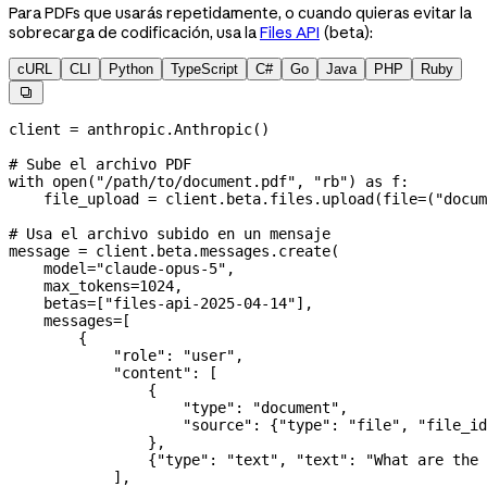
Para PDFs que usarás repetidamente, o cuando quieras evitar la
sobrecarga de codificación, usa la
Files API
(beta):
cURL
CLI
Python
TypeScript
C#
Go
Java
PHP
Ruby

client 
=
 anthropic.Anthropic()
# Sube el archivo PDF
with
 open
(
"/path/to/document.pdf"
, 
"rb"
) 
as
 f:
    file_upload 
=
 client.beta.files.upload(
file
=
(
"docum
# Usa el archivo subido en un mensaje
message 
=
 client.beta.messages.create(
    model
=
"claude-opus-5"
,
    max_tokens
=
1024
,
    betas
=
[
"files-api-2025-04-14"
],
    messages
=
[
        {
            "role"
: 
"user"
,
            "content"
: [
                {
                    "type"
: 
"document"
,
                    "source"
: {
"type"
: 
"file"
, 
"file_id
                },
                {
"type"
: 
"text"
, 
"text"
: 
"What are the 
            ],