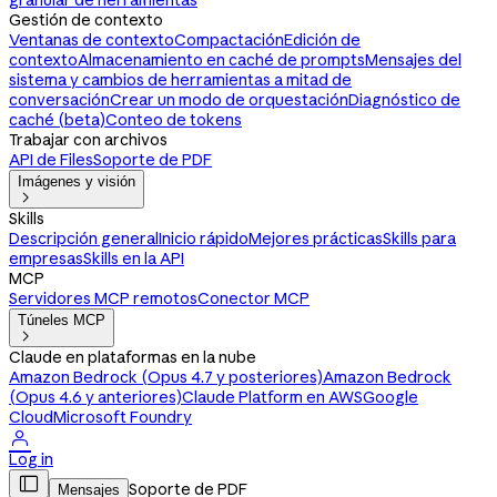
granular de herramientas
Gestión de contexto
Ventanas de contexto
Compactación
Edición de
contexto
Almacenamiento en caché de prompts
Mensajes del
sistema y cambios de herramientas a mitad de
conversación
Crear un modo de orquestación
Diagnóstico de
caché (beta)
Conteo de tokens
Trabajar con archivos
API de Files
Soporte de PDF
Imágenes y visión

Skills
Descripción general
Inicio rápido
Mejores prácticas
Skills para
empresas
Skills en la API
MCP
Servidores MCP remotos
Conector MCP
Túneles MCP

Claude en plataformas en la nube
Amazon Bedrock (Opus 4.7 y posteriores)
Amazon Bedrock
(Opus 4.6 y anteriores)
Claude Platform en AWS
Google
Cloud
Microsoft Foundry

Log in

Soporte de PDF
Mensajes