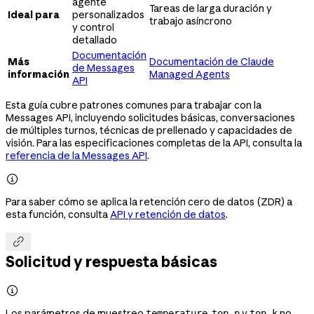
agente
Tareas de larga duración y
Ideal para
personalizados
trabajo asíncrono
y control
detallado
Documentación
Más
Documentación de Claude
de Messages
información
Managed Agents
API
Esta guía cubre patrones comunes para trabajar con la
Messages API, incluyendo solicitudes básicas, conversaciones
de múltiples turnos, técnicas de prellenado y capacidades de
visión. Para las especificaciones completas de la API, consulta la
referencia de la Messages API
.

Para saber cómo se aplica la retención cero de datos (ZDR) a
esta función, consulta
API y retención de datos
.

Solicitud y respuesta básicas

Los parámetros de muestreo
,
y
no
temperature
top_p
top_k