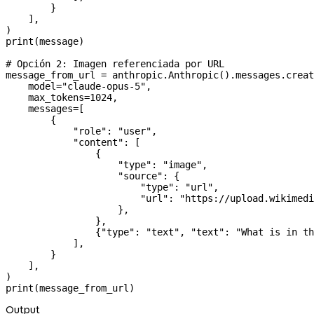
        }
    ],
)
print
(message)
# Opción 2: Imagen referenciada por URL
message_from_url 
=
 anthropic.Anthropic().messages.creat
    model
=
"claude-opus-5"
,
    max_tokens
=
1024
,
    messages
=
[
        {
            "role"
: 
"user"
,
            "content"
: [
                {
                    "type"
: 
"image"
,
                    "source"
: {
                        "type"
: 
"url"
,
                        "url"
: 
"https://upload.wikimedi
                    },
                },
                {
"type"
: 
"text"
, 
"text"
: 
"What is in th
            ],
        }
    ],
)
print
(message_from_url)
Output