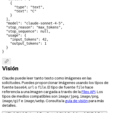
    {
      "type"
: 
"text"
,
      "text"
: 
"C"
    }
  ],
  "model"
: 
"claude-sonnet-4-5"
,
  "stop_reason"
: 
"max_tokens"
,
  "stop_sequence"
: 
null
,
  "usage"
: {
    "input_tokens"
: 
42
,
    "output_tokens"
: 
1
  }
}

Visión
Claude puede leer tanto texto como imágenes en las
solicitudes. Puedes proporcionar imágenes usando los tipos de
fuente
,
o
. El tipo de fuente
hace
base64
url
file
file
referencia a una imagen cargada a través de la
Files API
. Los
tipos de medios compatibles son
,
,
image/jpeg
image/png
e
. Consulta la
guía de visión
para más
image/gif
image/webp
detalles.