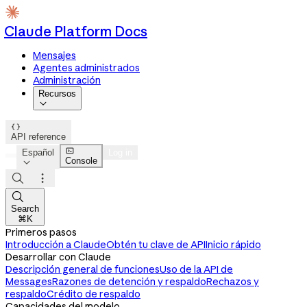
Claude Platform Docs
Mensajes
Agentes administrados
Administración
Recursos


API reference

Español
Log in
Console




Search
⌘K
Primeros pasos
Introducción a Claude
Obtén tu clave de API
Inicio rápido
Desarrollar con Claude
Descripción general de funciones
Uso de la API de
Messages
Razones de detención y respaldo
Rechazos y
respaldo
Crédito de respaldo
Capacidades del modelo