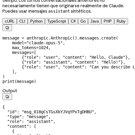
tiempo. Los turnos conversacionales anteriores no
necesariamente tienen que originarse realmente de Claude.
Puedes usar mensajes
sintéticos.
assistant
cURL
CLI
Python
TypeScript
C#
Go
Java
PHP
Ruby

message 
=
 anthropic.Anthropic().messages.create(
    model
=
"claude-opus-5"
,
    max_tokens
=
1024
,
    messages
=
[
        {
"role"
: 
"user"
, 
"content"
: 
"Hello, Claude"
},
        {
"role"
: 
"assistant"
, 
"content"
: 
"Hello!"
},
        {
"role"
: 
"user"
, 
"content"
: 
"Can you describe L
    ],
)
print
(message)
Output

{
  "id"
: 
"msg_018gCsTGsXkYJVqYPxTgDHBU"
,
  "type"
: 
"message"
,
  "role"
: 
"assistant"
,
  "content"
: [
    {