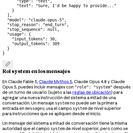
      "type"
: 
"text"
,
      "text"
: 
"Sure, I'd be happy to provide..."
    }
  ],
  "model"
: 
"claude-opus-5"
,
  "stop_reason"
: 
"end_turn"
,
  "stop_sequence"
: 
null
,
  "usage"
: {
    "input_tokens"
: 
30
,
    "output_tokens"
: 
309
  }
}

Rol system en los mensajes
En Claude Fable 5,
Claude Mythos 5
, Claude Opus 4.8 y Claude
Opus 5, puedes incluir mensajes con
después
"role": "system"
de un turno de usuario (sujeto a las
reglas de ubicación
) para
agregar una nueva instrucción del sistema a mitad de una
conversación. Un mensaje
no puede ser la primera
system
entrada en
; usa el campo
de nivel superior
messages
system
para instrucciones que se apliquen desde el inicio.
Un mensaje del sistema a mitad de conversación tiene la misma
autoridad que el campo
de nivel superior, pero como se
system