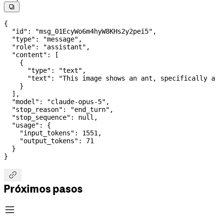

{
  "id"
: 
"msg_01EcyWo6m4hyW8KHs2y2pei5"
,
  "type"
: 
"message"
,
  "role"
: 
"assistant"
,
  "content"
: [
    {
      "type"
: 
"text"
,
      "text"
: 
"This image shows an ant, specifically a 
    }
  ],
  "model"
: 
"claude-opus-5"
,
  "stop_reason"
: 
"end_turn"
,
  "stop_sequence"
: 
null
,
  "usage"
: {
    "input_tokens"
: 
1551
,
    "output_tokens"
: 
71
  }
}

Próximos pasos