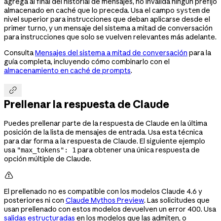
agrega al final del historial de mensajes, no invalida ningún prefijo
almacenado en caché que lo preceda. Usa el campo
de
system
nivel superior para instrucciones que deban aplicarse desde el
primer turno, y un mensaje del sistema a mitad de conversación
para instrucciones que solo se vuelven relevantes más adelante.
Consulta
Mensajes del sistema a mitad de conversación
para la
guía completa, incluyendo cómo combinarlo con el
almacenamiento en caché de prompts
.

Prellenar la respuesta de Claude
Puedes prellenar parte de la respuesta de Claude en la última
posición de la lista de mensajes de entrada. Usa esta técnica
para dar forma a la respuesta de Claude. El siguiente ejemplo
usa
para obtener una única respuesta de
"max_tokens": 1
opción múltiple de Claude.

El prellenado no es compatible con los modelos Claude 4.6 y
posteriores ni con
Claude Mythos Preview
. Las solicitudes que
usan prellenado con estos modelos devuelven un error 400. Usa
salidas estructuradas
en los modelos que las admiten, o