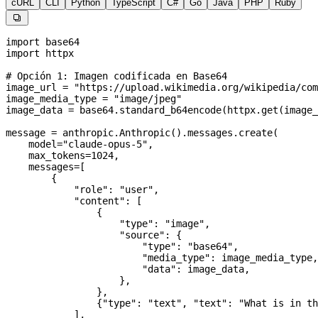
cURL
CLI
Python
TypeScript
C#
Go
Java
PHP
Ruby

import
 base64
import
 httpx
# Opción 1: Imagen codificada en Base64
image_url 
=
 "https://upload.wikimedia.org/wikipedia/com
image_media_type 
=
 "image/jpeg"
image_data 
=
 base64.standard_b64encode(httpx.get(image_
message 
=
 anthropic.Anthropic().messages.create(
    model
=
"claude-opus-5"
,
    max_tokens
=
1024
,
    messages
=
[
        {
            "role"
: 
"user"
,
            "content"
: [
                {
                    "type"
: 
"image"
,
                    "source"
: {
                        "type"
: 
"base64"
,
                        "media_type"
: image_media_type,
                        "data"
: image_data,
                    },
                },
                {
"type"
: 
"text"
, 
"text"
: 
"What is in th
            ],