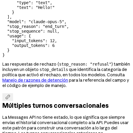
      "type"
: 
"text"
,
      "text"
: 
"Hello!"
    }
  ],
  "model"
: 
"claude-opus-5"
,
  "stop_reason"
: 
"end_turn"
,
  "stop_sequence"
: 
null
,
  "usage"
: {
    "input_tokens"
: 
12
,
    "output_tokens"
: 
6
  }
}
Las respuestas de rechazo (
) también
stop_reason: "refusal"
incluyen un objeto
que identifica la categoría de
stop_details
política que activó el rechazo, en todos los modelos. Consulta
Manejo de razones de detención
para la referencia del campo y
el código de ejemplo de manejo.

Múltiples turnos conversacionales
La Messages API no tiene estado, lo que significa que siempre
envías el historial conversacional completo a la API. Puedes usar
este patrón para construir una conversación a lo largo del