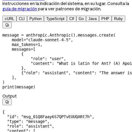
instrucciones en la indicación del sistema, en su lugar. Consulta la
guía de migración
para ver patrones de migración.
cURL
CLI
Python
TypeScript
C#
Go
Java
PHP
Ruby

message 
=
 anthropic.Anthropic().messages.create(
    model
=
"claude-sonnet-4-5"
,
    max_tokens
=
1
,
    messages
=
[
        {
            "role"
: 
"user"
,
            "content"
: 
"What is latin for Ant? (A) Apoi
        },
        {
"role"
: 
"assistant"
, 
"content"
: 
"The answer is
    ],
)
print
(message)
Output

{
  "id"
: 
"msg_01Q8Faay6S7QPTvEUUQARt7h"
,
  "type"
: 
"message"
,
  "role"
: 
"assistant"
,
  "content"
: [