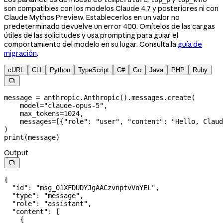
son compatibles con los modelos Claude 4.7 y posteriores ni con
Claude Mythos Preview. Establecerlos en un valor no
predeterminado devuelve un error 400. Omítelos de las cargas
útiles de las solicitudes y usa prompting para guiar el
comportamiento del modelo en su lugar. Consulta la
guía de
migración
.
cURL
CLI
Python
TypeScript
C#
Go
Java
PHP
Ruby

message 
=
 anthropic.Anthropic().messages.create(
    model
=
"claude-opus-5"
,
    max_tokens
=
1024
,
    messages
=
[{
"role"
: 
"user"
, 
"content"
: 
"Hello, Claud
)
print
(message)
Output

{
  "id"
: 
"msg_01XFDUDYJgAACzvnptvVoYEL"
,
  "type"
: 
"message"
,
  "role"
: 
"assistant"
,
  "content"
: [
    {