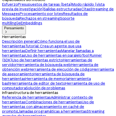
Esfuerzo
Presupuestos de tareas (beta)
Modo rápido (vista
previa de investigación)
Salidas estructuradas
Citas
Streaming de
Messages
Procesamiento por lotes
Resultados de
búsqueda
Rechazos en streaming
Soporte
multilingüe
Embeddings
Pensamiento

Herramientas
Descripción general
Cómo funciona el uso de
herramientas
Tutorial: Crea un agente que usa
herramientas
Definir herramientas
Manejar llamadas a
herramientas
Uso de herramientas en paralelo
Tool Runner
(SDK)
Uso de herramientas estricto
Herramientas de
servidor
Herramienta de búsqueda web
Herramienta de
obtención web
Herramienta de ejecución de código
Herramienta
de asesoramiento
Herramienta de búsqueda de
herramientas
Herramienta de memoria
Herramienta
bash
Herramienta de editor de texto
Herramienta de uso de
computadora
Solución de problemas
Infraestructura de herramientas
Referencia de herramientas
Administrar contexto de
herramientas
Combinaciones de herramientas
Uso de
herramientas con almacenamiento en caché de
prompts
Llamadas programáticas a herramientas
Streaming