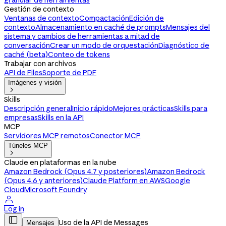
granular de herramientas
Gestión de contexto
Ventanas de contexto
Compactación
Edición de
contexto
Almacenamiento en caché de prompts
Mensajes del
sistema y cambios de herramientas a mitad de
conversación
Crear un modo de orquestación
Diagnóstico de
caché (beta)
Conteo de tokens
Trabajar con archivos
API de Files
Soporte de PDF
Imágenes y visión

Skills
Descripción general
Inicio rápido
Mejores prácticas
Skills para
empresas
Skills en la API
MCP
Servidores MCP remotos
Conector MCP
Túneles MCP

Claude en plataformas en la nube
Amazon Bedrock (Opus 4.7 y posteriores)
Amazon Bedrock
(Opus 4.6 y anteriores)
Claude Platform en AWS
Google
Cloud
Microsoft Foundry

Log in

Uso de la API de Messages
Mensajes