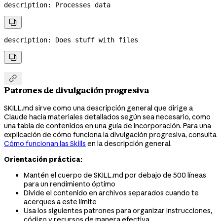
description
: 
Processes data

description
: 
Does stuff with files


Patrones de divulgación progresiva
SKILL.md sirve como una descripción general que dirige a
Claude hacia materiales detallados según sea necesario, como
una tabla de contenidos en una guía de incorporación. Para una
explicación de cómo funciona la divulgación progresiva, consulta
Cómo funcionan las Skills
en la descripción general.
Orientación práctica:
Mantén el cuerpo de SKILL.md por debajo de 500 líneas
para un rendimiento óptimo
Divide el contenido en archivos separados cuando te
acerques a este límite
Usa los siguientes patrones para organizar instrucciones,
código y recursos de manera efectiva