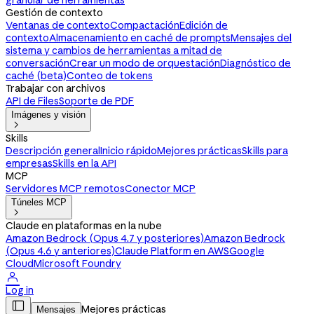
granular de herramientas
Gestión de contexto
Ventanas de contexto
Compactación
Edición de
contexto
Almacenamiento en caché de prompts
Mensajes del
sistema y cambios de herramientas a mitad de
conversación
Crear un modo de orquestación
Diagnóstico de
caché (beta)
Conteo de tokens
Trabajar con archivos
API de Files
Soporte de PDF
Imágenes y visión

Skills
Descripción general
Inicio rápido
Mejores prácticas
Skills para
empresas
Skills en la API
MCP
Servidores MCP remotos
Conector MCP
Túneles MCP

Claude en plataformas en la nube
Amazon Bedrock (Opus 4.7 y posteriores)
Amazon Bedrock
(Opus 4.6 y anteriores)
Claude Platform en AWS
Google
Cloud
Microsoft Foundry

Log in

Mejores prácticas
Mensajes