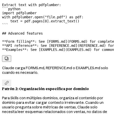
Extract text with pdfplumber:
```python
import
 pdfplumber
with
 pdfplumber.open(
"file.pdf"
) 
as
 pdf:
    text 
=
 pdf.pages[
0
].extract_text()
```
## Advanced features
**Form filling**
: See [
FORMS.md
](
FORMS.md
) for complete
**API reference**
: See [
REFERENCE.md
](
REFERENCE.md
) for
**Examples**
: See [
EXAMPLES.md
](
EXAMPLES.md
) for common

Claude carga FORMS.md, REFERENCE.md o EXAMPLES.md solo
cuando es necesario.

Patrón 2: Organización específica por dominio
Para Skills con múltiples dominios, organiza el contenido por
dominio para evitar cargar contexto irrelevante. Cuando un
usuario pregunta sobre métricas de ventas, Claude solo
necesita leer esquemas relacionados con ventas, no datos de