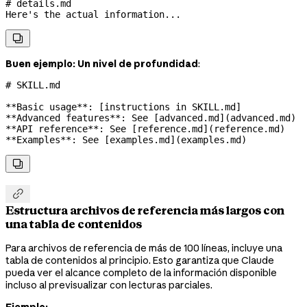
# details.md
Here's the actual information...

Buen ejemplo: Un nivel de profundidad
:
# SKILL.md
**Basic usage**
: [instructions in SKILL.md]
**Advanced features**
: See [
advanced.md
](
advanced.md
)
**API reference**
: See [
reference.md
](
reference.md
)
**Examples**
: See [
examples.md
](
examples.md
)


Estructura archivos de referencia más largos con
una tabla de contenidos
Para archivos de referencia de más de 100 líneas, incluye una
tabla de contenidos al principio. Esto garantiza que Claude
pueda ver el alcance completo de la información disponible
incluso al previsualizar con lecturas parciales.