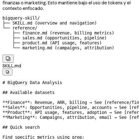
finanzas o marketing. Esto mantiene bajo el uso de tokens y el
contexto enfocado.
bigquery-skill/

├── SKILL.md (overview and navigation)

└── reference/

    ├── finance.md (revenue, billing metrics)

    ├── sales.md (opportunities, pipeline)

    ├── product.md (API usage, features)

    └── marketing.md (campaigns, attribution)

SKILL.md

# BigQuery Data Analysis
## Available datasets
**Finance**
: Revenue, ARR, billing → See [
reference/fin
**Sales**
: Opportunities, pipeline, accounts → See [
ref
**Product**
: API usage, features, adoption → See [
refer
**Marketing**
: Campaigns, attribution, email → See [
ref
## Quick search
Find specific metrics using grep: