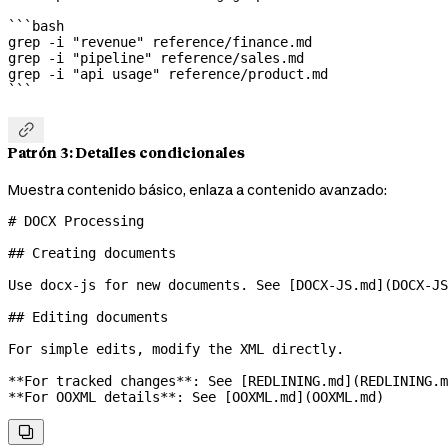
```bash
grep
 -i
 "revenue"
 reference/finance.md
grep
 -i
 "pipeline"
 reference/sales.md
grep
 -i
 "api usage"
 reference/product.md
```

Patrón 3: Detalles condicionales
Muestra contenido básico, enlaza a contenido avanzado:
# DOCX Processing
## Creating documents
Use docx-js for new documents. See [
DOCX-JS.md
](
DOCX-JS
## Editing documents
For simple edits, modify the XML directly.
**For tracked changes**
: See [
REDLINING.md
](
REDLINING.m
**For OOXML details**
: See [
OOXML.md
](
OOXML.md
)
