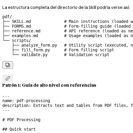
La estructura completa del directorio de la Skill podría verse así:
pdf/

├── SKILL.md              # Main instructions (loaded w
├── FORMS.md              # Form-filling guide (loaded 
├── reference.md          # API reference (loaded as ne
├── examples.md           # Usage examples (loaded as n
└── scripts/

    ├── analyze_form.py   # Utility script (executed, n
    ├── fill_form.py      # Form filling script

    └── validate.py       # Validation script


Patrón 1: Guía de alto nivel con referencias
---
name
: 
pdf-processing
description
: 
Extracts text and tables from PDF files, f
---
# PDF Processing
## Quick start