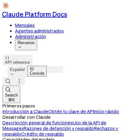
Claude Platform Docs
Mensajes
Agentes administrados
Administración
Recursos


API reference

Español
Log in
Console




Search
⌘K
Primeros pasos
Introducción a Claude
Obtén tu clave de API
Inicio rápido
Desarrollar con Claude
Descripción general de funciones
Uso de la API de
Messages
Razones de detención y respaldo
Rechazos y
respaldo
Crédito de respaldo
Capacidades del modelo