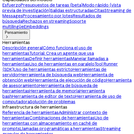
Esfuerzo
Presupuestos de tareas (beta)
Modo rápido (vista
previa de investigación)
Salidas estructuradas
Citas
Streaming de
Messages
Procesamiento por lotes
Resultados de
búsqueda
Rechazos en streaming
Soporte
multilingüe
Embeddings
Pensamiento

Herramientas
Descripción general
Cómo funciona el uso de
herramientas
Tutorial: Crea un agente que usa
herramientas
Definir herramientas
Manejar llamadas a
herramientas
Uso de herramientas en paralelo
Tool Runner
(SDK)
Uso de herramientas estricto
Herramientas de
servidor
Herramienta de búsqueda web
Herramienta de
obtención web
Herramienta de ejecución de código
Herramienta
de asesoramiento
Herramienta de búsqueda de
herramientas
Herramienta de memoria
Herramienta
bash
Herramienta de editor de texto
Herramienta de uso de
computadora
Solución de problemas
Infraestructura de herramientas
Referencia de herramientas
Administrar contexto de
herramientas
Combinaciones de herramientas
Uso de
herramientas con almacenamiento en caché de
prompts
Llamadas programáticas a herramientas
Streaming