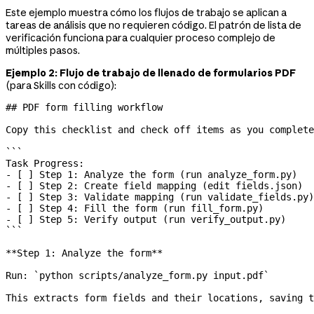
Este ejemplo muestra cómo los flujos de trabajo se aplican a
tareas de análisis que no requieren código. El patrón de lista de
verificación funciona para cualquier proceso complejo de
múltiples pasos.
Ejemplo 2: Flujo de trabajo de llenado de formularios PDF
(para Skills con código):
## PDF form filling workflow
Copy this checklist and check off items as you complete
```
Task Progress:
- [ ] Step 1: Analyze the form (run analyze_form.py)
- [ ] Step 2: Create field mapping (edit fields.json)
- [ ] Step 3: Validate mapping (run validate_fields.py)
- [ ] Step 4: Fill the form (run fill_form.py)
- [ ] Step 5: Verify output (run verify_output.py)
```
**Step 1: Analyze the form**
Run: 
`python scripts/analyze_form.py input.pdf`
This extracts form fields and their locations, saving t