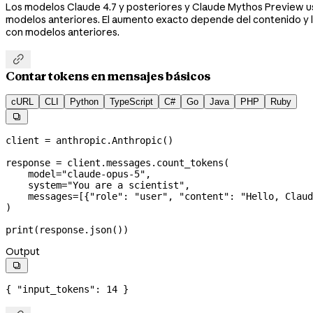
Los modelos Claude 4.7 y posteriores y Claude Mythos Preview 
modelos anteriores. El aumento exacto depende del contenido y la
con modelos anteriores.

Contar tokens en mensajes básicos
cURL
CLI
Python
TypeScript
C#
Go
Java
PHP
Ruby

client 
=
 anthropic.Anthropic()
response 
=
 client.messages.count_tokens(
    model
=
"claude-opus-5"
,
    system
=
"You are a scientist"
,
    messages
=
[{
"role"
: 
"user"
, 
"content"
: 
"Hello, Claud
)
print
(response.json())
Output

{ 
"input_tokens"
: 
14
 }