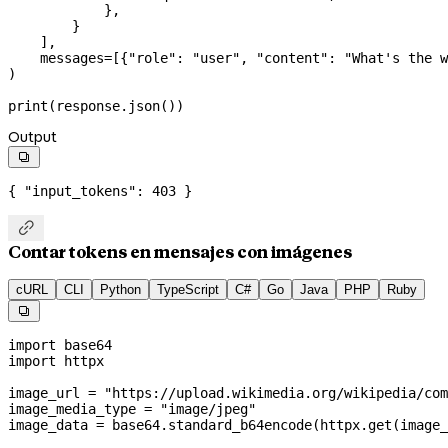
            },
        }
    ],
    messages
=
[{
"role"
: 
"user"
, 
"content"
: 
"What's the w
)
print
(response.json())
Output

{ 
"input_tokens"
: 
403
 }

Contar tokens en mensajes con imágenes
cURL
CLI
Python
TypeScript
C#
Go
Java
PHP
Ruby

import
 base64
import
 httpx
image_url 
=
 "https://upload.wikimedia.org/wikipedia/com
image_media_type 
=
 "image/jpeg"
image_data 
=
 base64.standard_b64encode(httpx.get(image_