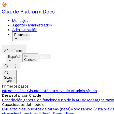
Claude Platform Docs
Mensajes
Agentes administrados
Administración
Recursos


API reference

Español
Log in
Console




Search
⌘K
Primeros pasos
Introducción a Claude
Obtén tu clave de API
Inicio rápido
Desarrollar con Claude
Descripción general de funciones
Uso de la API de Messages
Razon
Capacidades del modelo
Esfuerzo
Presupuestos de tareas (beta)
Modo rápido (vista previa
streaming
Soporte multilingüe
Embeddings