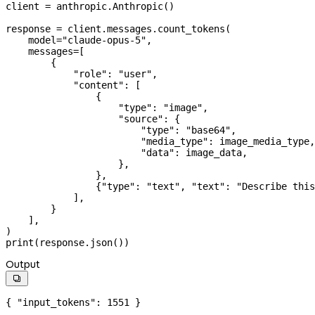
client 
=
 anthropic.Anthropic()
response 
=
 client.messages.count_tokens(
    model
=
"claude-opus-5"
,
    messages
=
[
        {
            "role"
: 
"user"
,
            "content"
: [
                {
                    "type"
: 
"image"
,
                    "source"
: {
                        "type"
: 
"base64"
,
                        "media_type"
: image_media_type,
                        "data"
: image_data,
                    },
                },
                {
"type"
: 
"text"
, 
"text"
: 
"Describe this
            ],
        }
    ],
)
print
(response.json())
Output

{ 
"input_tokens"
: 
1551
 }