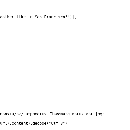
eather like in San Francisco?"
}],
mons/a/a7/Camponotus_flavomarginatus_ant.jpg"
url).content).decode(
"utf-8"
)