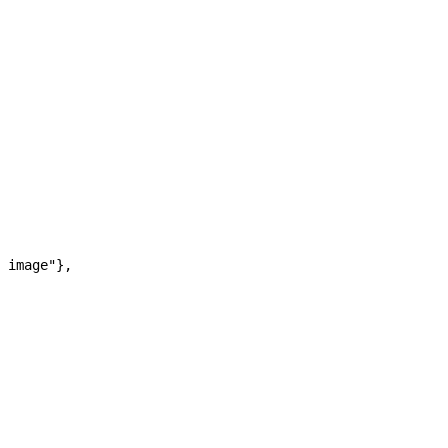
 image"
},