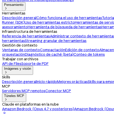
Pensamiento

Herramientas
Descripción general
Cómo funciona el uso de herramientas
Tutori
Runner (SDK)
Uso de herramientas estricto
Herramientas de servi
asesoramiento
Herramienta de búsqueda de herramientas
Herram
Infraestructura de herramientas
Referencia de herramientas
Administrar contexto de herramienta
herramientas
Streaming granular de herramientas
Gestión de contexto
Ventanas de contexto
Compactación
Edición de contexto
Almacen
orquestación
Diagnóstico de caché (beta)
Conteo de tokens
Trabajar con archivos
API de Files
Soporte de PDF
Imágenes y visión

Skills
Descripción general
Inicio rápido
Mejores prácticas
Skills para emp
MCP
Servidores MCP remotos
Conector MCP
Túneles MCP

Claude en plataformas en la nube
Amazon Bedrock (Opus 4.7 y posteriores)
Amazon Bedrock (Opus 
