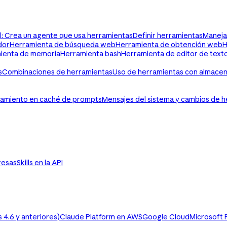
al: Crea un agente que usa herramientas
Definir herramientas
Maneja
dor
Herramienta de búsqueda web
Herramienta de obtención web
H
ienta de memoria
Herramienta bash
Herramienta de editor de text
s
Combinaciones de herramientas
Uso de herramientas con almace
amiento en caché de prompts
Mensajes del sistema y cambios de h
resas
Skills en la API
4.6 y anteriores)
Claude Platform en AWS
Google Cloud
Microsoft 