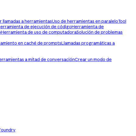
r llamadas a herramientas
Uso de herramientas en paralelo
Tool
erramienta de ejecución de código
Herramienta de
o
Herramienta de uso de computadora
Solución de problemas
namiento en caché de prompts
Llamadas programáticas a
erramientas a mitad de conversación
Crear un modo de
Foundry