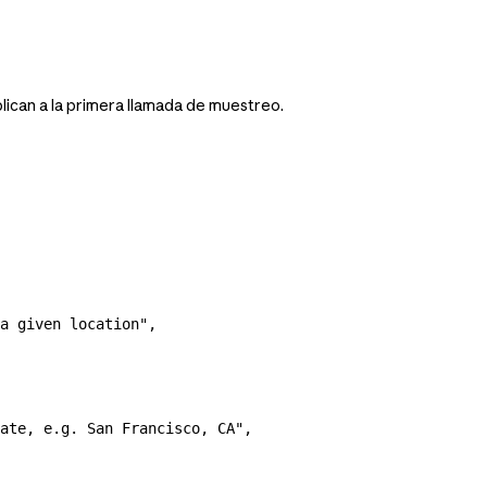
lican a la primera llamada de muestreo.
a given location"
,
ate, e.g. San Francisco, CA"
,