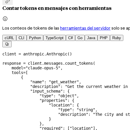

Contar tokens en mensajes con herramientas

Los conteos de tokens de las
herramientas del servidor
solo se ap
cURL
CLI
Python
TypeScript
C#
Go
Java
PHP
Ruby

client 
=
 anthropic.Anthropic()
response 
=
 client.messages.count_tokens(
    model
=
"claude-opus-5"
,
    tools
=
[
        {
            "name"
: 
"get_weather"
,
            "description"
: 
"Get the current weather in 
            "input_schema"
: {
                "type"
: 
"object"
,
                "properties"
: {
                    "location"
: {
                        "type"
: 
"string"
,
                        "description"
: 
"The city and st
                    }
                },
                "required"
: [
"location"
],