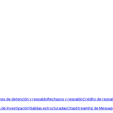
es de detención y respaldo
Rechazos y respaldo
Crédito de respa
 de investigación)
Salidas estructuradas
Citas
Streaming de Messag