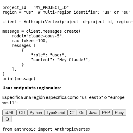
project_id 
=
 "MY_PROJECT_ID"
region 
=
 "us"
  # Multi-region identifier: "us" or "eu"
client 
=
 AnthropicVertex(
project_id
=
project_id, 
region
=
message 
=
 client.messages.create(
    model
=
"claude-opus-5"
,
    max_tokens
=
100
,
    messages
=
[
        {
            "role"
: 
"user"
,
            "content"
: 
"Hey Claude!"
,
        }
    ],
)
print
(message)
Usar endpoints regionales:
Especifica una región específica como
o
"us-east5"
"europe-
:
west1"
cURL
CLI
Python
TypeScript
C#
Go
Java
PHP
Ruby

from
 anthropic 
import
 AnthropicVertex