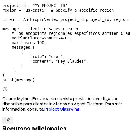
project_id 
=
 "MY_PROJECT_ID"
region 
=
 "us-east5"
  # Specify a specific region
client 
=
 AnthropicVertex(
project_id
=
project_id, 
region
=
message 
=
 client.messages.create(
    # Los endpoints regionales específicos admiten Cla
    model
=
"claude-sonnet-4-6"
,
    max_tokens
=
100
,
    messages
=
[
        {
            "role"
: 
"user"
,
            "content"
: 
"Hey Claude!"
,
        }
    ],
)
print
(message)

Claude Mythos Preview es una vista previa de investigación
disponible para clientes invitados en Agent Platform. Para más
información, consulta
Project Glasswing
.

Recursos adicionales