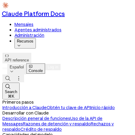
Claude Platform Docs
Mensajes
Agentes administrados
Administración
Recursos


API reference

Español
Log in
Console




Search
⌘K
Primeros pasos
Introducción a Claude
Obtén tu clave de API
Inicio rápido
Desarrollar con Claude
Descripción general de funciones
Uso de la API de
Messages
Razones de detención y respaldo
Rechazos y
respaldo
Crédito de respaldo
Capacidades del modelo