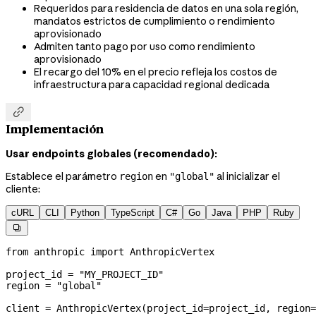
Requeridos para residencia de datos en una sola región,
mandatos estrictos de cumplimiento o rendimiento
aprovisionado
Admiten tanto pago por uso como rendimiento
aprovisionado
El recargo del 10% en el precio refleja los costos de
infraestructura para capacidad regional dedicada

Implementación
Usar endpoints globales (recomendado):
Establece el parámetro
en
al inicializar el
region
"global"
cliente:
cURL
CLI
Python
TypeScript
C#
Go
Java
PHP
Ruby

from
 anthropic 
import
 AnthropicVertex
project_id 
=
 "MY_PROJECT_ID"
region 
=
 "global"
client 
=
 AnthropicVertex(
project_id
=
project_id, 
region
=