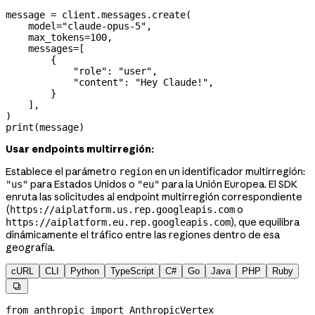
message 
=
 client.messages.create(
    model
=
"claude-opus-5"
,
    max_tokens
=
100
,
    messages
=
[
        {
            "role"
: 
"user"
,
            "content"
: 
"Hey Claude!"
,
        }
    ],
)
print
(message)
Usar endpoints multirregión:
Establece el parámetro
en un identificador multirregión:
region
para Estados Unidos o
para la Unión Europea. El SDK
"us"
"eu"
enruta las solicitudes al endpoint multirregión correspondiente
(
o
https://aiplatform.us.rep.googleapis.com
), que equilibra
https://aiplatform.eu.rep.googleapis.com
dinámicamente el tráfico entre las regiones dentro de esa
geografía.
cURL
CLI
Python
TypeScript
C#
Go
Java
PHP
Ruby

from
 anthropic 
import
 AnthropicVertex