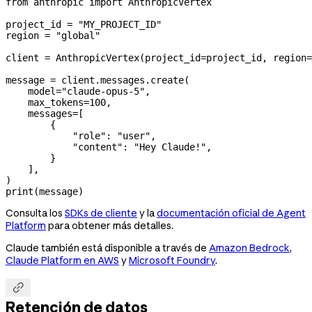
from
 anthropic 
import
 AnthropicVertex
project_id 
=
 "MY_PROJECT_ID"
region 
=
 "global"
client 
=
 AnthropicVertex(
project_id
=
project_id, 
region
=
message 
=
 client.messages.create(
    model
=
"claude-opus-5"
,
    max_tokens
=
100
,
    messages
=
[
        {
            "role"
: 
"user"
,
            "content"
: 
"Hey Claude!"
,
        }
    ],
)
print
(message)
Consulta los
SDKs de cliente
y la
documentación oficial de Agent
Platform
para obtener más detalles.
Claude también está disponible a través de
Amazon Bedrock
,
Claude Platform en AWS
y
Microsoft Foundry
.

Retención de datos