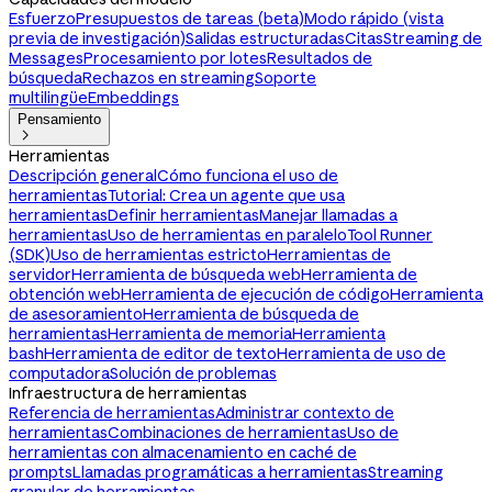
Esfuerzo
Presupuestos de tareas (beta)
Modo rápido (vista
previa de investigación)
Salidas estructuradas
Citas
Streaming de
Messages
Procesamiento por lotes
Resultados de
búsqueda
Rechazos en streaming
Soporte
multilingüe
Embeddings
Pensamiento

Herramientas
Descripción general
Cómo funciona el uso de
herramientas
Tutorial: Crea un agente que usa
herramientas
Definir herramientas
Manejar llamadas a
herramientas
Uso de herramientas en paralelo
Tool Runner
(SDK)
Uso de herramientas estricto
Herramientas de
servidor
Herramienta de búsqueda web
Herramienta de
obtención web
Herramienta de ejecución de código
Herramienta
de asesoramiento
Herramienta de búsqueda de
herramientas
Herramienta de memoria
Herramienta
bash
Herramienta de editor de texto
Herramienta de uso de
computadora
Solución de problemas
Infraestructura de herramientas
Referencia de herramientas
Administrar contexto de
herramientas
Combinaciones de herramientas
Uso de
herramientas con almacenamiento en caché de
prompts
Llamadas programáticas a herramientas
Streaming