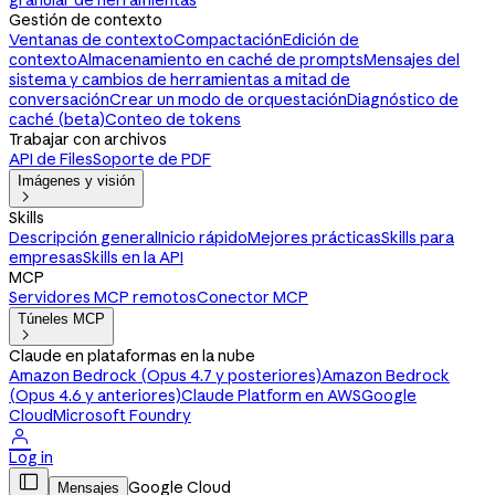
granular de herramientas
Gestión de contexto
Ventanas de contexto
Compactación
Edición de
contexto
Almacenamiento en caché de prompts
Mensajes del
sistema y cambios de herramientas a mitad de
conversación
Crear un modo de orquestación
Diagnóstico de
caché (beta)
Conteo de tokens
Trabajar con archivos
API de Files
Soporte de PDF
Imágenes y visión

Skills
Descripción general
Inicio rápido
Mejores prácticas
Skills para
empresas
Skills en la API
MCP
Servidores MCP remotos
Conector MCP
Túneles MCP

Claude en plataformas en la nube
Amazon Bedrock (Opus 4.7 y posteriores)
Amazon Bedrock
(Opus 4.6 y anteriores)
Claude Platform en AWS
Google
Cloud
Microsoft Foundry

Log in

Google Cloud
Mensajes