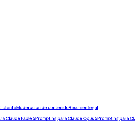
 cliente
Moderación de contenido
Resumen legal
ra Claude Fable 5
Prompting para Claude Opus 5
Prompting para Cl