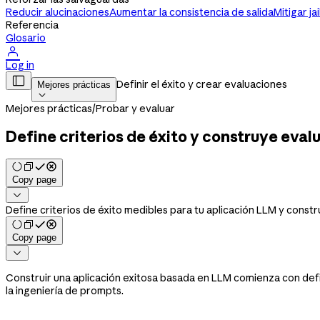
Reducir alucinaciones
Aumentar la consistencia de salida
Mitigar ja
Referencia
Glosario

Log in

Definir el éxito y crear evaluaciones
Mejores prácticas

Mejores prácticas
/
Probar y evaluar
Define criterios de éxito y construye eval
Copy page

Define criterios de éxito medibles para tu aplicación LLM y const
Copy page

Construir una aplicación exitosa basada en LLM comienza con defini
la ingeniería de prompts.