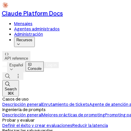
Claude Platform Docs
Mensajes
Agentes administrados
Administración
Recursos


API reference

Español
Log in
Console




Search
⌘K
Casos de uso
Descripción general
Enrutamiento de tickets
Agente de atención al
Ingeniería de prompts
Descripción general
Mejores prácticas de prompting
Prompting pa
Probar y evaluar
Definir el éxito y crear evaluaciones
Reducir la latencia
Reforzar las salvaguardas