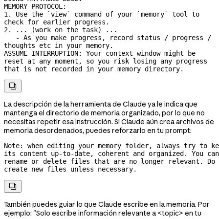
MEMORY PROTOCOL:

1. Use the `view` command of your `memory` tool to 
check for earlier progress.

2. ... (work on the task) ...

   - As you make progress, record status / progress / 
thoughts etc in your memory.

ASSUME INTERRUPTION: Your context window might be 
reset at any moment, so you risk losing any progress 
that is not recorded in your memory directory.

La descripción de la herramienta de Claude ya le indica que
mantenga el directorio de memoria organizado, por lo que no
necesitas repetir esa instrucción. Si Claude aún crea archivos de
memoria desordenados, puedes reforzarlo en tu prompt:
Note: when editing your memory folder, always try to ke
its content 
up-to-date,
 coherent and organized. You can 
rename or delete files that are no longer relevant. Do 
create new files unless necessary.

También puedes guiar lo que Claude escribe en la memoria. Por
ejemplo: "Solo escribe información relevante a <topic> en tu