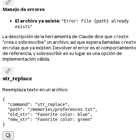

Manejo de errores
El archivo ya existe:
"Error: File {path} already
exists"
La descripción de la herramienta de Claude dice que
create
"crea o sobrescribe" un archivo, así que espera llamadas
create
en rutas que ya existen. Devolver el error es el comportamiento
de referencia, y sobrescribir en su lugar es una opción de
implementación válida.

str_replace
Reemplaza texto en un archivo:
{
  "command"
: 
"str_replace"
,
  "path"
: 
"/memories/preferences.txt"
,
  "old_str"
: 
"Favorite color: blue"
,
  "new_str"
: 
"Favorite color: green"
}
