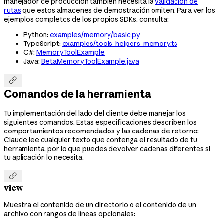
manejador de producción también necesita la
validación de
rutas
que estos almacenes de demostración omiten. Para ver los
ejemplos completos de los propios SDKs, consulta:
Python:
examples/memory/basic.py
TypeScript:
examples/tools-helpers-memory.ts
C#:
MemoryToolExample
Java:
BetaMemoryToolExample.java

Comandos de la herramienta
Tu implementación del lado del cliente debe manejar los
siguientes comandos. Estas especificaciones describen los
comportamientos recomendados y las cadenas de retorno:
Claude lee cualquier texto que contenga el resultado de tu
herramienta, por lo que puedes devolver cadenas diferentes si
tu aplicación lo necesita.

view
Muestra el contenido de un directorio o el contenido de un
archivo con rangos de líneas opcionales: