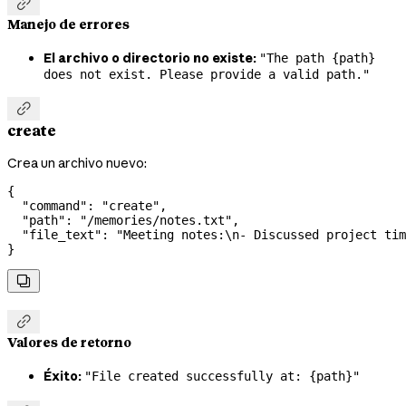

Manejo de errores
El archivo o directorio no existe:
"The path {path}
does not exist. Please provide a valid path."

create
Crea un archivo nuevo:
{
  "command"
: 
"create"
,
  "path"
: 
"/memories/notes.txt"
,
  "file_text"
: 
"Meeting notes:
\n
- Discussed project tim
}


Valores de retorno
Éxito:
"File created successfully at: {path}"