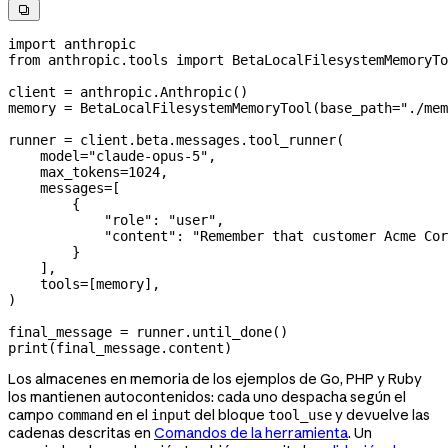

import
 anthropic
from
 anthropic.tools 
import
 BetaLocalFilesystemMemoryTo
client 
=
 anthropic.Anthropic()
memory 
=
 BetaLocalFilesystemMemoryTool(
base_path
=
"./mem
runner 
=
 client.beta.messages.tool_runner(
    model
=
"claude-opus-5"
,
    max_tokens
=
1024
,
    messages
=
[
        {
            "role"
: 
"user"
,
            "content"
: 
"Remember that customer Acme Cor
        }
    ],
    tools
=
[memory],
)
final_message 
=
 runner.until_done()
print
(final_message.content)
Los almacenes en memoria de los ejemplos de Go, PHP y Ruby
los mantienen autocontenidos: cada uno despacha según el
campo
en el
del bloque
y devuelve las
command
input
tool_use
cadenas descritas en
Comandos de la herramienta
. Un