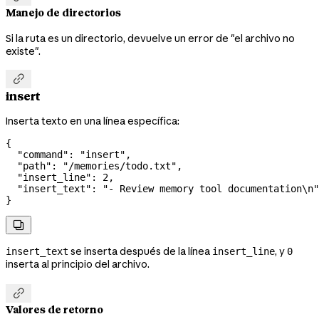
Manejo de directorios
Si la ruta es un directorio, devuelve un error de "el archivo no
existe".

insert
Inserta texto en una línea específica:
{
  "command"
: 
"insert"
,
  "path"
: 
"/memories/todo.txt"
,
  "insert_line"
: 
2
,
  "insert_text"
: 
"- Review memory tool documentation
\n
"
}

se inserta después de la línea
, y
insert_text
insert_line
0
inserta al principio del archivo.

Valores de retorno