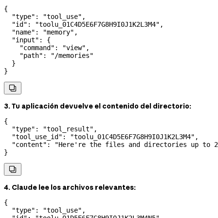
{
  "type"
: 
"tool_use"
,
  "id"
: 
"toolu_01C4D5E6F7G8H9I0J1K2L3M4"
,
  "name"
: 
"memory"
,
  "input"
: {
    "command"
: 
"view"
,
    "path"
: 
"/memories"
  }
}

3. Tu aplicación devuelve el contenido del directorio:
{
  "type"
: 
"tool_result"
,
  "tool_use_id"
: 
"toolu_01C4D5E6F7G8H9I0J1K2L3M4"
,
  "content"
: 
"Here're the files and directories up to 2
}

4. Claude lee los archivos relevantes:
{
  "type"
: 
"tool_use"
,