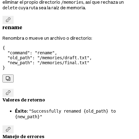
eliminar el propio directorio
, así que rechaza un
/memories
cuya ruta sea la raíz de memoria.
delete

rename
Renombra o mueve un archivo o directorio:
{
  "command"
: 
"rename"
,
  "old_path"
: 
"/memories/draft.txt"
,
  "new_path"
: 
"/memories/final.txt"
}


Valores de retorno
Éxito:
"Successfully renamed {old_path} to
{new_path}"

Manejo de errores