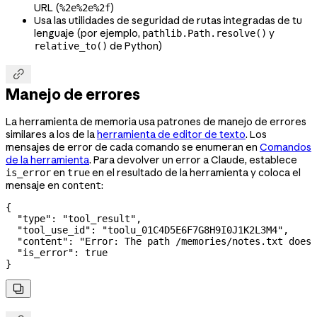
URL (
)
%2e%2e%2f
Usa las utilidades de seguridad de rutas integradas de tu
lenguaje (por ejemplo,
y
pathlib.Path.resolve()
de Python)
relative_to()

Manejo de errores
La herramienta de memoria usa patrones de manejo de errores
similares a los de la
herramienta de editor de texto
. Los
mensajes de error de cada comando se enumeran en
Comandos
de la herramienta
. Para devolver un error a Claude, establece
en
en el resultado de la herramienta y coloca el
is_error
true
mensaje en
:
content
{
  "type"
: 
"tool_result"
,
  "tool_use_id"
: 
"toolu_01C4D5E6F7G8H9I0J1K2L3M4"
,
  "content"
: 
"Error: The path /memories/notes.txt does 
  "is_error"
: 
true
}
