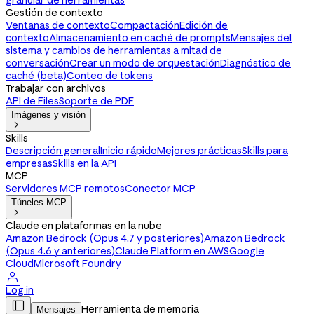
granular de herramientas
Gestión de contexto
Ventanas de contexto
Compactación
Edición de
contexto
Almacenamiento en caché de prompts
Mensajes del
sistema y cambios de herramientas a mitad de
conversación
Crear un modo de orquestación
Diagnóstico de
caché (beta)
Conteo de tokens
Trabajar con archivos
API de Files
Soporte de PDF
Imágenes y visión

Skills
Descripción general
Inicio rápido
Mejores prácticas
Skills para
empresas
Skills en la API
MCP
Servidores MCP remotos
Conector MCP
Túneles MCP

Claude en plataformas en la nube
Amazon Bedrock (Opus 4.7 y posteriores)
Amazon Bedrock
(Opus 4.6 y anteriores)
Claude Platform en AWS
Google
Cloud
Microsoft Foundry

Log in

Herramienta de memoria
Mensajes