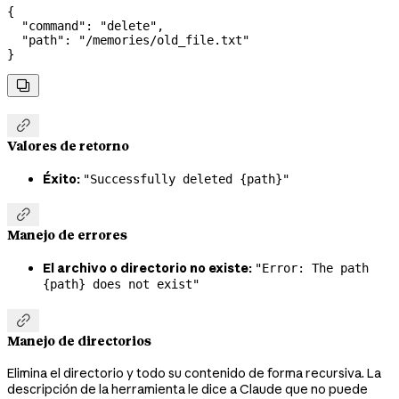
{
  "command"
: 
"delete"
,
  "path"
: 
"/memories/old_file.txt"
}


Valores de retorno
Éxito:
"Successfully deleted {path}"

Manejo de errores
El archivo o directorio no existe:
"Error: The path
{path} does not exist"

Manejo de directorios
Elimina el directorio y todo su contenido de forma recursiva. La
descripción de la herramienta le dice a Claude que no puede