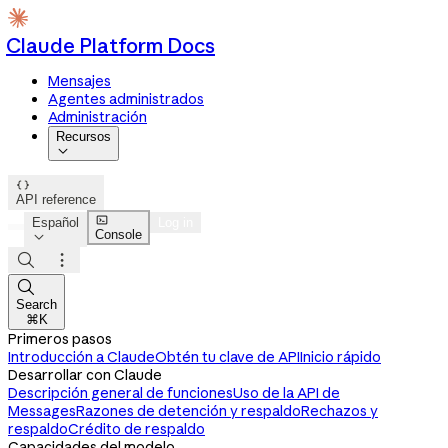
Claude Platform Docs
Mensajes
Agentes administrados
Administración
Recursos


API reference

Español
Log in
Console




Search
⌘K
Primeros pasos
Introducción a Claude
Obtén tu clave de API
Inicio rápido
Desarrollar con Claude
Descripción general de funciones
Uso de la API de
Messages
Razones de detención y respaldo
Rechazos y
respaldo
Crédito de respaldo
Capacidades del modelo