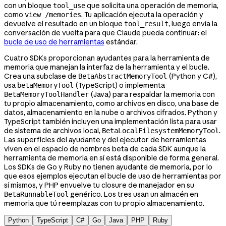
con un bloque
que solicita una operación de memoria,
tool_use
como
. Tu aplicación ejecuta la operación y
view /memories
devuelve el resultado en un bloque
, luego envía la
tool_result
conversación de vuelta para que Claude pueda continuar: el
bucle de uso de herramientas
estándar.
Cuatro SDKs proporcionan ayudantes para la herramienta de
memoria que manejan la interfaz de la herramienta y el bucle.
Crea una subclase de
(Python y C#),
BetaAbstractMemoryTool
usa
(TypeScript) o implementa
betaMemoryTool
(Java) para respaldar la memoria con
BetaMemoryToolHandler
tu propio almacenamiento, como archivos en disco, una base de
datos, almacenamiento en la nube o archivos cifrados. Python y
TypeScript también incluyen una implementación lista para usar
de sistema de archivos local,
.
BetaLocalFilesystemMemoryTool
Las superficies del ayudante y del ejecutor de herramientas
viven en el espacio de nombres beta de cada SDK aunque la
herramienta de memoria en sí está disponible de forma general.
Los SDKs de Go y Ruby no tienen ayudante de memoria, por lo
que esos ejemplos ejecutan el bucle de uso de herramientas por
sí mismos, y PHP envuelve tu closure de manejador en su
genérico. Los tres usan un almacén en
BetaRunnableTool
memoria que tú reemplazas con tu propio almacenamiento.
Python
TypeScript
C#
Go
Java
PHP
Ruby