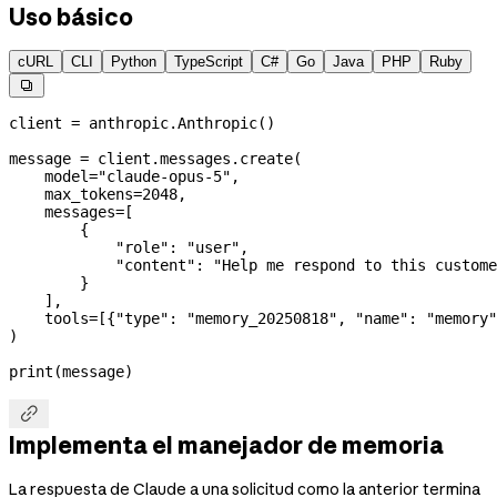
Uso básico
cURL
CLI
Python
TypeScript
C#
Go
Java
PHP
Ruby

client 
=
 anthropic.Anthropic()
message 
=
 client.messages.create(
    model
=
"claude-opus-5"
,
    max_tokens
=
2048
,
    messages
=
[
        {
            "role"
: 
"user"
,
            "content"
: 
"Help me respond to this custome
        }
    ],
    tools
=
[{
"type"
: 
"memory_20250818"
, 
"name"
: 
"memory"
)
print
(message)

Implementa el manejador de memoria
La respuesta de Claude a una solicitud como la anterior termina