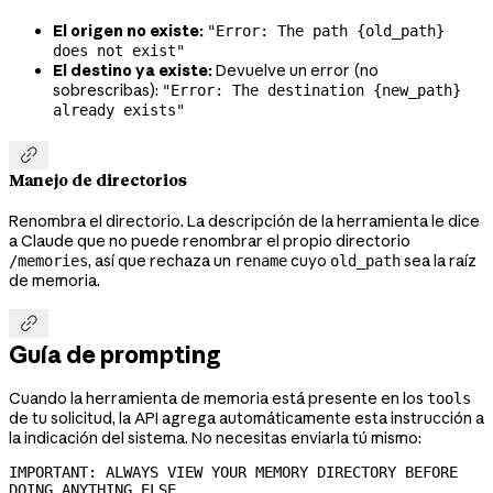
El origen no existe:
"Error: The path {old_path}
does not exist"
El destino ya existe:
Devuelve un error (no
sobrescribas):
"Error: The destination {new_path}
already exists"

Manejo de directorios
Renombra el directorio. La descripción de la herramienta le dice
a Claude que no puede renombrar el propio directorio
, así que rechaza un
cuyo
sea la raíz
/memories
rename
old_path
de memoria.

Guía de prompting
Cuando la herramienta de memoria está presente en los
tools
de tu solicitud, la API agrega automáticamente esta instrucción a
la indicación del sistema. No necesitas enviarla tú mismo:
IMPORTANT: ALWAYS VIEW YOUR MEMORY DIRECTORY BEFORE 
DOING ANYTHING ELSE.
