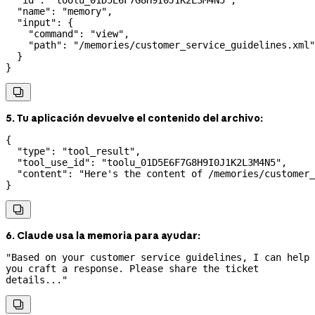
  "id"
: 
"toolu_01D5E6F7G8H9I0J1K2L3M4N5"
,
  "name"
: 
"memory"
,
  "input"
: {
    "command"
: 
"view"
,
    "path"
: 
"/memories/customer_service_guidelines.xml"
  }
}

5. Tu aplicación devuelve el contenido del archivo:
{
  "type"
: 
"tool_result"
,
  "tool_use_id"
: 
"toolu_01D5E6F7G8H9I0J1K2L3M4N5"
,
  "content"
: 
"Here's the content of /memories/customer_
}

6. Claude usa la memoria para ayudar:
"Based on your customer service guidelines, I can help 
you craft a response. Please share the ticket 
details..."
