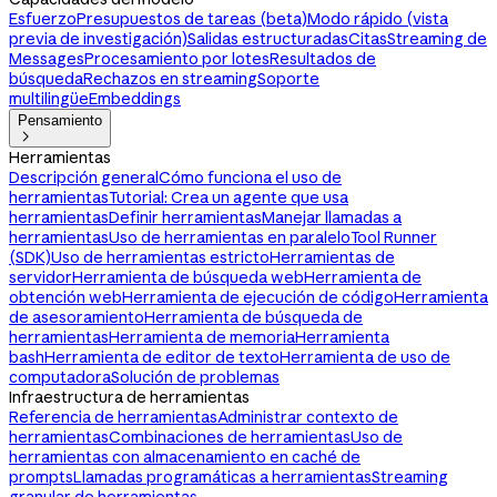
Esfuerzo
Presupuestos de tareas (beta)
Modo rápido (vista
previa de investigación)
Salidas estructuradas
Citas
Streaming de
Messages
Procesamiento por lotes
Resultados de
búsqueda
Rechazos en streaming
Soporte
multilingüe
Embeddings
Pensamiento

Herramientas
Descripción general
Cómo funciona el uso de
herramientas
Tutorial: Crea un agente que usa
herramientas
Definir herramientas
Manejar llamadas a
herramientas
Uso de herramientas en paralelo
Tool Runner
(SDK)
Uso de herramientas estricto
Herramientas de
servidor
Herramienta de búsqueda web
Herramienta de
obtención web
Herramienta de ejecución de código
Herramienta
de asesoramiento
Herramienta de búsqueda de
herramientas
Herramienta de memoria
Herramienta
bash
Herramienta de editor de texto
Herramienta de uso de
computadora
Solución de problemas
Infraestructura de herramientas
Referencia de herramientas
Administrar contexto de
herramientas
Combinaciones de herramientas
Uso de
herramientas con almacenamiento en caché de
prompts
Llamadas programáticas a herramientas
Streaming