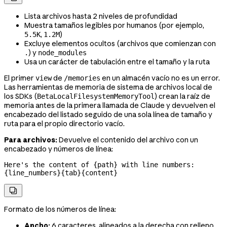
Lista archivos hasta 2 niveles de profundidad
Muestra tamaños legibles por humanos (por ejemplo,
,
)
5.5K
1.2M
Excluye elementos ocultos (archivos que comienzan con
) y
.
node_modules
Usa un carácter de tabulación entre el tamaño y la ruta
El primer
de
en un almacén vacío no es un error.
view
/memories
Las herramientas de memoria de sistema de archivos local de
los SDKs (
) crean la raíz de
BetaLocalFilesystemMemoryTool
memoria antes de la primera llamada de Claude y devuelven el
encabezado del listado seguido de una sola línea de tamaño y
ruta para el propio directorio vacío.
Para archivos:
Devuelve el contenido del archivo con un
encabezado y números de línea:
Here's the content of {path} with line numbers:

{line_numbers}{tab}{content}

Formato de los números de línea:
Ancho:
6 caracteres, alineados a la derecha con relleno