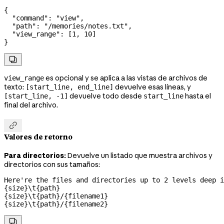
{
  "command"
: 
"view"
,
  "path"
: 
"/memories/notes.txt"
,
  "view_range"
: [
1
, 
10
]
}

es opcional y se aplica a las vistas de archivos de
view_range
texto:
devuelve esas líneas, y
[start_line, end_line]
devuelve todo desde
hasta el
[start_line, -1]
start_line
final del archivo.

Valores de retorno
Para directorios:
Devuelve un listado que muestra archivos y
directorios con sus tamaños:
Here're the files and directories up to 2 levels deep i
{size}\t{path}

{size}\t{path}/{filename1}

{size}\t{path}/{filename2}
