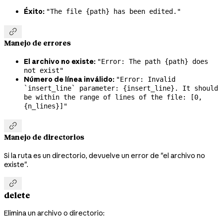
Éxito:
"The file {path} has been edited."

Manejo de errores
El archivo no existe:
"Error: The path {path} does
not exist"
Número de línea inválido:
"Error: Invalid
`insert_line` parameter: {insert_line}. It should
be within the range of lines of the file: [0,
{n_lines}]"

Manejo de directorios
Si la ruta es un directorio, devuelve un error de "el archivo no
existe".

delete
Elimina un archivo o directorio: