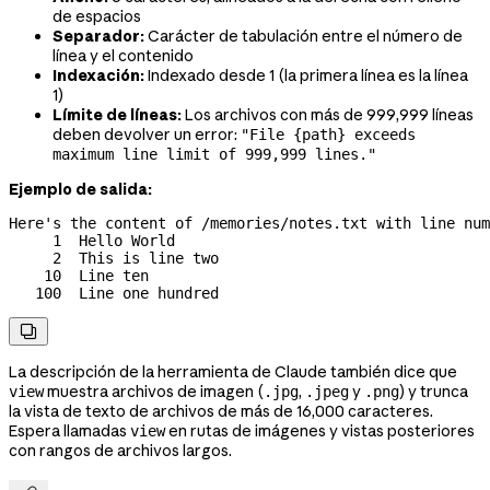
de espacios
Separador:
Carácter de tabulación entre el número de
línea y el contenido
Indexación:
Indexado desde 1 (la primera línea es la línea
1)
Límite de líneas:
Los archivos con más de 999,999 líneas
deben devolver un error:
"File {path} exceeds
maximum line limit of 999,999 lines."
Ejemplo de salida:
Here's the content of /memories/notes.txt with line num
     1	Hello World

     2	This is line two

    10	Line ten

   100	Line one hundred

La descripción de la herramienta de Claude también dice que
muestra archivos de imagen (
,
y
) y trunca
view
.jpg
.jpeg
.png
la vista de texto de archivos de más de 16,000 caracteres.
Espera llamadas
en rutas de imágenes y vistas posteriores
view
con rangos de archivos largos.