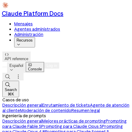
Claude Platform Docs
Mensajes
Agentes administrados
Administración
Recursos


API reference

Español
Log in
Console




Search
⌘K
Casos de uso
Descripción general
Enrutamiento de tickets
Agente de atención
al cliente
Moderación de contenido
Resumen legal
Ingeniería de prompts
Descripción general
Mejores prácticas de prompting
Prompting
para Claude Fable 5
Prompting para Claude Opus 5
Prompting
para Claude Opus 4.8
Prompting para Claude Sonnet 5