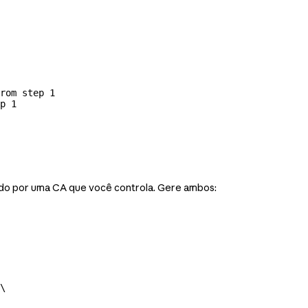
rom step 1
p 1
ado por uma CA que você controla. Gere ambos:
\