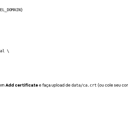
EL_DOMAIN
}
al
 \
 em
Add certificate
e faça upload de
(ou cole seu co
data/ca.crt