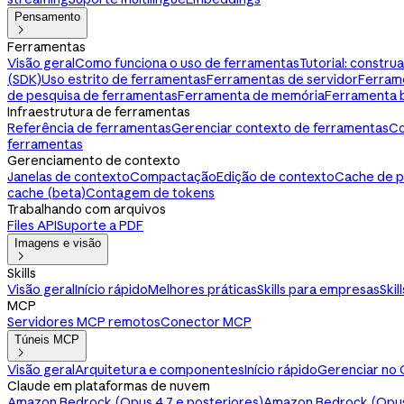
Pensamento

Ferramentas
Visão geral
Como funciona o uso de ferramentas
Tutorial: constr
(SDK)
Uso estrito de ferramentas
Ferramentas de servidor
Ferram
de pesquisa de ferramentas
Ferramenta de memória
Ferramenta 
Infraestrutura de ferramentas
Referência de ferramentas
Gerenciar contexto de ferramentas
Co
ferramentas
Gerenciamento de contexto
Janelas de contexto
Compactação
Edição de contexto
Cache de 
cache (beta)
Contagem de tokens
Trabalhando com arquivos
Files API
Suporte a PDF
Imagens e visão

Skills
Visão geral
Início rápido
Melhores práticas
Skills para empresas
Skil
MCP
Servidores MCP remotos
Conector MCP
Túneis MCP

Visão geral
Arquitetura e componentes
Início rápido
Gerenciar no 
Claude em plataformas de nuvem
Amazon Bedrock (Opus 4.7 e posteriores)
Amazon Bedrock (Opus 