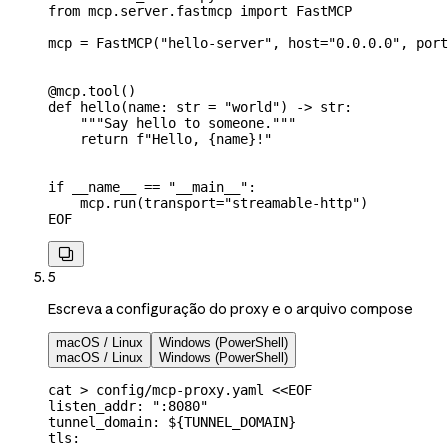
from mcp.server.fastmcp import FastMCP
mcp = FastMCP("hello-server", host="0.0.0.0", port
@mcp.tool()
def hello(name: str = "world") -> str:
    """Say hello to someone."""
    return f"Hello, {name}!"
if __name__ == "__main__":
    mcp.run(transport="streamable-http")
EOF

5
Escreva a configuração do proxy e o arquivo compose
macOS / Linux
Windows (PowerShell)
macOS / Linux
Windows (PowerShell)
cat
 >
 config/mcp-proxy.yaml
 <<
EOF
listen_addr: ":8080"
tunnel_domain: ${
TUNNEL_DOMAIN
}
tls: