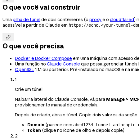
O que você vai construir
Uma
pilha de túnel
de dois contêineres (o
proxy
e o
cloudflared
) 
acessível a partir de Claude em
https://echo.<your-tunnel-do

O que você precisa
Docker e Docker Compose
em uma máquina com acesso de s
Uma função no
Claude Console
que possa gerenciar túneis
OpenSSL
1.1.1 ou posterior. Pré-instalado no macOS e na ma
1
Crie um túnel
Na barra lateral do Claude Console, vá para
Manage > MCP
provisionamento manual de credenciais.
Depois de criado, abra o túnel. Copie dois valores da seção
Domain
(parece com
abcd1234.tunnel.anthropic.
Token
(clique no ícone de olho e depois copie)
2