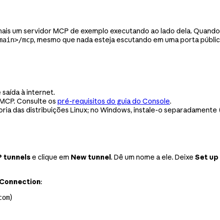
mais um servidor MCP de exemplo executando ao lado dela. Quando
, mesmo que nada esteja escutando em uma porta públic
main>/mcp
aída à internet.
 MCP. Consulte os
pré-requisitos do guia do Console
.
ioria das distribuições Linux; no Windows, instale-o separadamente 
 tunnels
e clique em
New tunnel
. Dê um nome a ele. Deixe
Set up
Connection
:
)
com