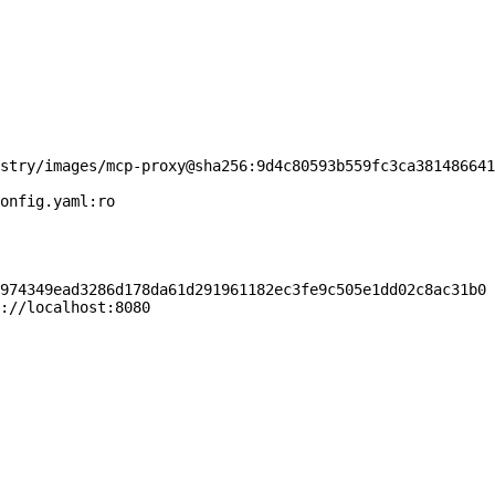
stry/images/mcp-proxy@sha256:9d4c80593b559fc3ca381486641
onfig.yaml:ro
974349ead3286d178da61d291961182ec3fe9c505e1dd02c8ac31b0
://localhost:8080