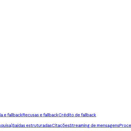
a e fallback
Recusas e fallback
Crédito de fallback
squisa)
Saídas estruturadas
Citações
Streaming de mensagens
Proce