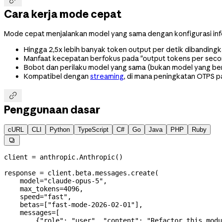

Cara kerja mode cepat
Mode cepat menjalankan model yang sama dengan konfigurasi inf
Hingga 2,5x lebih banyak token output per detik dibandin
Manfaat kecepatan berfokus pada "output tokens per second
Bobot dan perilaku model yang sama (bukan model yang b
Kompatibel dengan
streaming
, di mana peningkatan OTPS pa

Penggunaan dasar
cURL
CLI
Python
TypeScript
C#
Go
Java
PHP
Ruby

client 
=
 anthropic.Anthropic()
response 
=
 client.beta.messages.create(
    model
=
"claude-opus-5"
,
    max_tokens
=
4096
,
    speed
=
"fast"
,
    betas
=
[
"fast-mode-2026-02-01"
],
    messages
=
[
        {
"role"
: 
"user"
, 
"content"
: 
"Refactor this modu