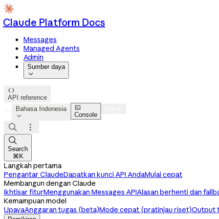
Claude Platform Docs
Messages
Managed Agents
Admin
Sumber daya


API reference

Bahasa Indonesia
Log in
Console




Search
⌘K
Langkah pertama
Pengantar Claude
Dapatkan kunci API Anda
Mulai cepat
Membangun dengan Claude
Ikhtisar fitur
Menggunakan Messages API
Alasan berhenti dan fallb
Kemampuan model
Upaya
Anggaran tugas (beta)
Mode cepat (pratinjau riset)
Output 