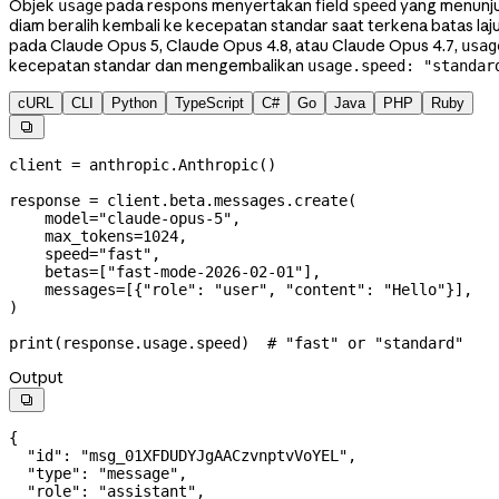
Objek
pada respons menyertakan field
yang menunju
usage
speed
diam beralih kembali ke kecepatan standar saat terkena batas l
pada Claude Opus 5, Claude Opus 4.8, atau Claude Opus 4.7,
usag
kecepatan standar dan mengembalikan
usage.speed: "standar
cURL
CLI
Python
TypeScript
C#
Go
Java
PHP
Ruby

client 
=
 anthropic.Anthropic()
response 
=
 client.beta.messages.create(
    model
=
"claude-opus-5"
,
    max_tokens
=
1024
,
    speed
=
"fast"
,
    betas
=
[
"fast-mode-2026-02-01"
],
    messages
=
[{
"role"
: 
"user"
, 
"content"
: 
"Hello"
}],
)
print
(response.usage.speed)  
# "fast" or "standard"
Output

{
  "id"
: 
"msg_01XFDUDYJgAACzvnptvVoYEL"
,
  "type"
: 
"message"
,
  "role"
: 
"assistant"
,