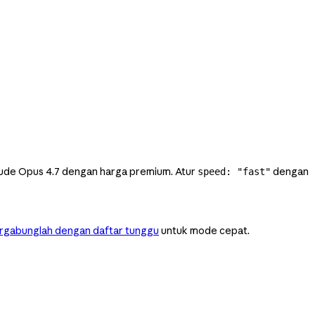
laude Opus 4.7 dengan harga premium. Atur
dengan
speed: "fast"
rgabunglah dengan daftar tunggu
untuk mode cepat.