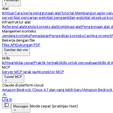
Pemikiran

Alat
Ikhtisar
Cara kerja penggunaan alat
Tutorial: Membangun agen yan
server
Alat pencarian web
Alat pengambilan web
Alat eksekusi ko
Infrastruktur alat
Referensi alat
Kelola konteks alat
Kombinasi alat
Penggunaan alat 
Manajemen konteks
Jendela konteks
Pemadatan
Pengeditan konteks
Caching prompt
Bekerja dengan file
Files API
Dukungan PDF
Gambar dan visi

Skills
Ikhtisar
Mulai cepat
Praktik terbaik
Skills untuk perusahaan
Skills di 
MCP
Server MCP jarak jauh
Konektor MCP
Tunnel MCP

Claude di platform cloud
Amazon Bedrock (Opus 4.7 dan yang lebih baru)
Amazon Bedrock (

Log in

Mode cepat (pratinjau riset)
Messages
