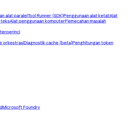
n alat paralel
Tool Runner (SDK)
Penggunaan alat ketat
Alat
 teks
Alat penggunaan komputer
Pemecahan masalah
 terperinci
 orkestrasi
Diagnostik cache (beta)
Penghitungan token
ud
Microsoft Foundry