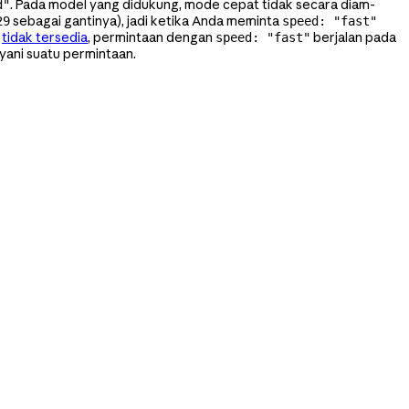
. Pada model yang didukung, mode cepat tidak secara diam-
d"
sebagai gantinya), jadi ketika Anda meminta
29
speed: "fast"
t
tidak tersedia
, permintaan dengan
berjalan pada
speed: "fast"
yani suatu permintaan.