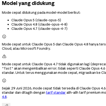
Model yang didukung
Mode cepat didukung pada model-model berikut:
Claude Opus 5 (
claude-opus-5
)
Claude Opus 4.8 (
claude-opus-4-8
)
Claude Opus 4.7 (
claude-opus-4-7
)

Mode cepat untuk Claude Opus 5 dan Claude Opus 4.8 hanya tersed
Cloud, atau Microsoft Foundry.

Mode cepat untuk Claude Opus 4.7 tidak digunakan lagi (deprecat
akan mengembalikan error; tidak seperti Claude Opus 4.6 (
"fast"
standar. Untuk terus menggunakan mode cepat, migrasikan ke Cl

Sejak 29 Juni 2026, mode cepat tidak tersedia di Claude Opus 4.
standar dan ditagih dengan
tarif standar
alih-alih tarif premium 
4.8
.