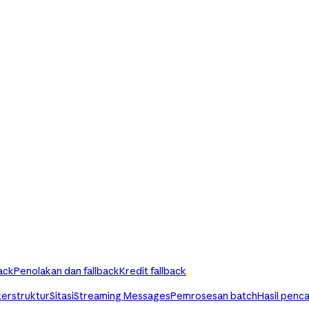
ack
Penolakan dan fallback
Kredit fallback
terstruktur
Sitasi
Streaming Messages
Pemrosesan batch
Hasil penca