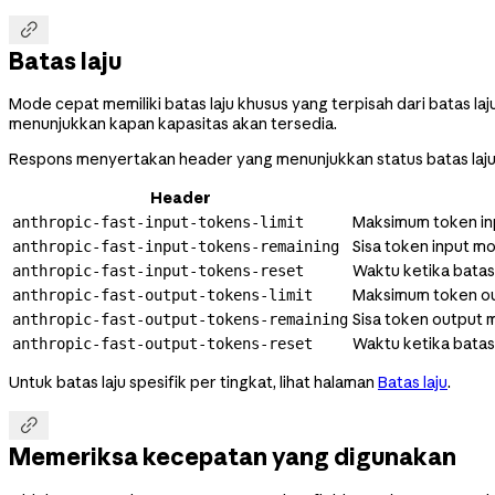

Batas laju
Mode cepat memiliki batas laju khusus yang terpisah dari batas l
menunjukkan kapan kapasitas akan tersedia.
Respons menyertakan header yang menunjukkan status batas laj
Header
Maksimum token in
anthropic-fast-input-tokens-limit
Sisa token input m
anthropic-fast-input-tokens-remaining
Waktu ketika batas
anthropic-fast-input-tokens-reset
Maksimum token ou
anthropic-fast-output-tokens-limit
Sisa token output
anthropic-fast-output-tokens-remaining
Waktu ketika batas
anthropic-fast-output-tokens-reset
Untuk batas laju spesifik per tingkat, lihat halaman
Batas laju
.

Memeriksa kecepatan yang digunakan