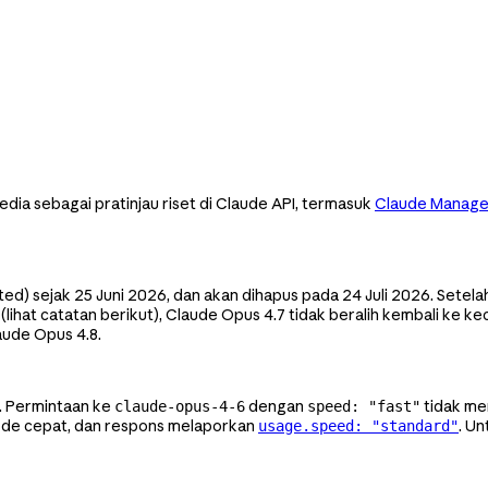
ia sebagai pratinjau riset di Claude API, termasuk
Claude Manage
ed) sejak 25 Juni 2026, dan akan dihapus pada 24 Juli 2026. Sete
lihat catatan berikut), Claude Opus 4.7 tidak beralih kembali ke k
aude Opus 4.8.
6. Permintaan ke
dengan
tidak me
claude-opus-4-6
speed: "fast"
mode cepat, dan respons melaporkan
. U
usage.speed: "standard"