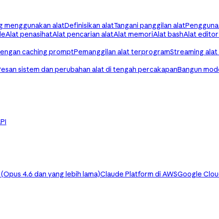
g menggunakan alat
Definisikan alat
Tangani panggilan alat
Penggunaa
de
Alat penasihat
Alat pencarian alat
Alat memori
Alat bash
Alat editor
dengan caching prompt
Pemanggilan alat terprogram
Streaming alat
Pesan sistem dan perubahan alat di tengah percakapan
Bangun mode
API
Opus 4.6 dan yang lebih lama)
Claude Platform di AWS
Google Clo