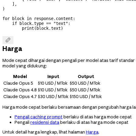
    ],
)
for
 block 
in
 response.content:
    if
 block.type 
==
 "text"
:
        print
(block.text)

Harga
Mode cepat dihargai dengan pengali per model atas tarif standar 
model yang didukung:
Model
Input
Output
Claude Opus 5
$10 USD / MTok
$50 USD / MTok
Claude Opus 4.8
$10 USD / MTok
$50 USD / MTok
Claude Opus 4.7
$30 USD / MTok
$150 USD / MTok
Harga mode cepat berlaku bersamaan dengan pengubah harga la
Pengali caching prompt
berlaku di atas harga mode cepat
Pengali
residensi data
berlaku di atas harga mode cepat
Untuk detail harga lengkap, lihat halaman
Harga
.