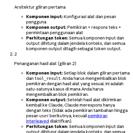
Arsitektur giliran pertama
Komponen input:
Konfigurasi alat dan pesan
pengguna
Komponen output:
Pemikiran + respons teks +
permintaan penggunaan alat
Perhitungan token:
Semua komponen input dan
output dihitung dalam jendela konteks, dan semua
komponen output ditagih sebagai token output.
2
Penanganan hasil alat (giliran 2)
Komponen input:
Setiap blok dalam giliran pertama
dan
. Anda harus mengembalikan blok
tool_result
pemikiran dengan hasil alat yang sesuai. Ini adalah
satu-satunya kasus di mana Anda harus
mengembalikan blok pemikiran.
Komponen output:
Setelah hasil alat dikirimkan
kembali ke Claude, Claude merespons hanya
dengan teks (tidak ada pemikiran tambahan hingga
pesan
berikutnya, kecuali
pemikiran
user
interleaved
diaktifkan).
Perhitungan token:
Semua komponen input dan
output dihitung dalam jendela konteks, dan semua