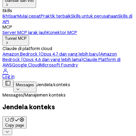
Gambar dan visi

Skills
Ikhtisar
Mulai cepat
Praktik terbaik
Skills untuk perusahaan
Skills di
API
MCP
Server MCP jarak jauh
Konektor MCP
Tunnel MCP

Claude di platform cloud
Amazon Bedrock (Opus 4.7 dan yang lebih baru)
Amazon
Bedrock (Opus 4.6 dan yang lebih lama)
Claude Platform di
AWS
Google Cloud
Microsoft Foundry

Log in

Jendela konteks
Messages

Messages
/
Manajemen konteks
Jendela konteks
Copy page
