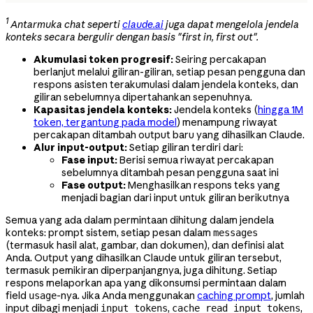
1
Antarmuka chat seperti
claude.ai
juga dapat mengelola jendela
konteks secara bergulir dengan basis "first in, first out".
Akumulasi token progresif:
Seiring percakapan
berlanjut melalui giliran-giliran, setiap pesan pengguna dan
respons asisten terakumulasi dalam jendela konteks, dan
giliran sebelumnya dipertahankan sepenuhnya.
Kapasitas jendela konteks:
Jendela konteks (
hingga 1M
token, tergantung pada model
) menampung riwayat
percakapan ditambah output baru yang dihasilkan Claude.
Alur input-output:
Setiap giliran terdiri dari:
Fase input:
Berisi semua riwayat percakapan
sebelumnya ditambah pesan pengguna saat ini
Fase output:
Menghasilkan respons teks yang
menjadi bagian dari input untuk giliran berikutnya
Semua yang ada dalam permintaan dihitung dalam jendela
konteks: prompt sistem, setiap pesan dalam
messages
(termasuk hasil alat, gambar, dan dokumen), dan definisi alat
Anda. Output yang dihasilkan Claude untuk giliran tersebut,
termasuk pemikiran diperpanjangnya, juga dihitung. Setiap
respons melaporkan apa yang dikonsumsi permintaan dalam
field
-nya. Jika Anda menggunakan
caching prompt
, jumlah
usage
input dibagi menjadi
,
,
input_tokens
cache_read_input_tokens