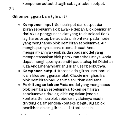
komponen output ditagih sebagai token output.
3
Giliran pengguna baru (giliran 3)
Komponen input:
Semua input dan output dari
giliran sebelumnya dibawa ke depan. Blok pemikiran
dari siklus penggunaan alat yang telah selesai tidak
lagi harus tetap berada dalam konteks: pada model
yang menghapus blok pemikiran sebelumnya, API
menghapusnya secara otomatis saat Anda
mengirimkannya kembali, dan pada model yang
mempertahankan blok pemikiran sebelumnya, Anda
dapat menghapusnya sendiri pada tahap ini. Di sinilah
juga Anda menambahkan giliran
berikutnya.
user
Komponen output:
Karena ada giliran
baru di
user
luar siklus penggunaan alat, Claude menghasilkan
blok pemikiran baru dan melanjutkan dari sana.
Perhitungan token:
Pada model yang menghapus
blok pemikiran sebelumnya, token pemikiran
sebelumnya tidak lagi dihitung dalam jendela
konteks. Semua blok sebelumnya lainnya masih
dihitung dalam jendela konteks, begitu juga blok
pemikiran dalam giliran
saat ini.
assistant