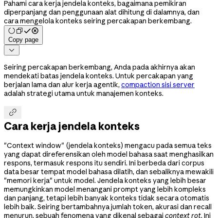
Pahami cara kerja jendela konteks, bagaimana pemikiran
diperpanjang dan penggunaan alat dihitung di dalamnya, dan
cara mengelola konteks seiring percakapan berkembang.
Copy page

Seiring percakapan berkembang, Anda pada akhirnya akan
mendekati batas jendela konteks. Untuk percakapan yang
berjalan lama dan alur kerja agentik,
compaction sisi server
adalah strategi utama untuk manajemen konteks.

Cara kerja jendela konteks
"Context window" (jendela konteks) mengacu pada semua teks
yang dapat direferensikan oleh model bahasa saat menghasilkan
respons, termasuk respons itu sendiri. Ini berbeda dari corpus
data besar tempat model bahasa dilatih, dan sebaliknya mewakili
"memori kerja" untuk model. Jendela konteks yang lebih besar
memungkinkan model menangani prompt yang lebih kompleks
dan panjang, tetapi lebih banyak konteks tidak secara otomatis
lebih baik. Seiring bertambahnya jumlah token, akurasi dan recall
menurun, sebuah fenomena yang dikenal sebagai
context rot
. Ini