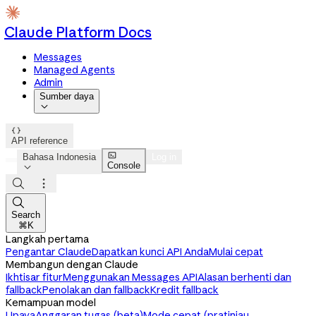
Claude Platform Docs
Messages
Managed Agents
Admin
Sumber daya


API reference

Bahasa Indonesia
Log in
Console




Search
⌘K
Langkah pertama
Pengantar Claude
Dapatkan kunci API Anda
Mulai cepat
Membangun dengan Claude
Ikhtisar fitur
Menggunakan Messages API
Alasan berhenti dan
fallback
Penolakan dan fallback
Kredit fallback
Kemampuan model
Upaya
Anggaran tugas (beta)
Mode cepat (pratinjau