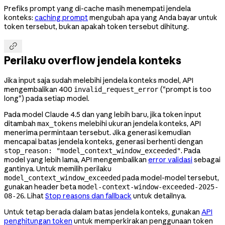
Prefiks prompt yang di-cache masih menempati jendela
konteks:
caching prompt
mengubah apa yang Anda bayar untuk
token tersebut, bukan apakah token tersebut dihitung.

Perilaku overflow jendela konteks
Jika input saja sudah melebihi jendela konteks model, API
mengembalikan 400
("prompt is too
invalid_request_error
long") pada setiap model.
Pada model Claude 4.5 dan yang lebih baru, jika token input
ditambah
melebihi ukuran jendela konteks, API
max_tokens
menerima permintaan tersebut. Jika generasi kemudian
mencapai batas jendela konteks, generasi berhenti dengan
. Pada
stop_reason: "model_context_window_exceeded"
model yang lebih lama, API mengembalikan
error validasi
sebagai
gantinya. Untuk memilih perilaku
pada model-model tersebut,
model_context_window_exceeded
gunakan header beta
model-context-window-exceeded-2025-
. Lihat
Stop reasons dan fallback
untuk detailnya.
08-26
Untuk tetap berada dalam batas jendela konteks, gunakan
API
penghitungan token
untuk memperkirakan penggunaan token