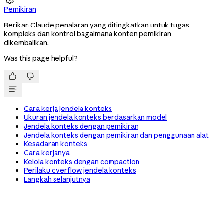
Pemikiran
Berikan Claude penalaran yang ditingkatkan untuk tugas
kompleks dan kontrol bagaimana konten pemikiran
dikembalikan.
Was this page helpful?


Cara kerja jendela konteks
Ukuran jendela konteks berdasarkan model
Jendela konteks dengan pemikiran
Jendela konteks dengan pemikiran dan penggunaan alat
Kesadaran konteks
Cara kerjanya
Kelola konteks dengan compaction
Perilaku overflow jendela konteks
Langkah selanjutnya