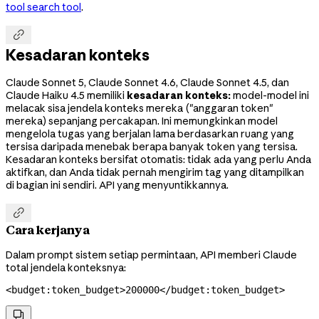
tool search tool
.

Kesadaran konteks
Claude Sonnet 5, Claude Sonnet 4.6, Claude Sonnet 4.5, dan
Claude Haiku 4.5 memiliki
kesadaran konteks:
model-model ini
melacak sisa jendela konteks mereka ("anggaran token"
mereka) sepanjang percakapan. Ini memungkinkan model
mengelola tugas yang berjalan lama berdasarkan ruang yang
tersisa daripada menebak berapa banyak token yang tersisa.
Kesadaran konteks bersifat otomatis: tidak ada yang perlu Anda
aktifkan, dan Anda tidak pernah mengirim tag yang ditampilkan
di bagian ini sendiri. API yang menyuntikkannya.

Cara kerjanya
Dalam prompt sistem setiap permintaan, API memberi Claude
total jendela konteksnya:
<
budget:token_budget
>
200000
</
budget:token_budget
>
