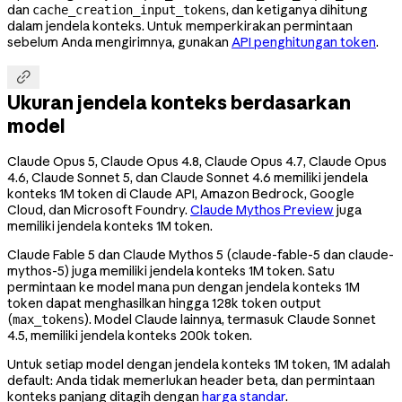
dan
, dan ketiganya dihitung
cache_creation_input_tokens
dalam jendela konteks. Untuk memperkirakan permintaan
sebelum Anda mengirimnya, gunakan
API penghitungan token
.

Ukuran jendela konteks berdasarkan
model
Claude Opus 5, Claude Opus 4.8, Claude Opus 4.7, Claude Opus
4.6, Claude Sonnet 5, dan Claude Sonnet 4.6 memiliki jendela
konteks 1M token di Claude API, Amazon Bedrock, Google
Cloud, dan Microsoft Foundry.
Claude Mythos Preview
juga
memiliki jendela konteks 1M token.
Claude Fable 5 dan Claude Mythos 5 (
claude-fable-5
dan
claude-
mythos-5
) juga memiliki jendela konteks 1M token. Satu
permintaan ke model mana pun dengan jendela konteks 1M
token dapat menghasilkan hingga 128k token output
(
). Model Claude lainnya, termasuk Claude Sonnet
max_tokens
4.5, memiliki jendela konteks 200k token.
Untuk setiap model dengan jendela konteks 1M token, 1M adalah
default: Anda tidak memerlukan header beta, dan permintaan
konteks panjang ditagih dengan
harga standar
.