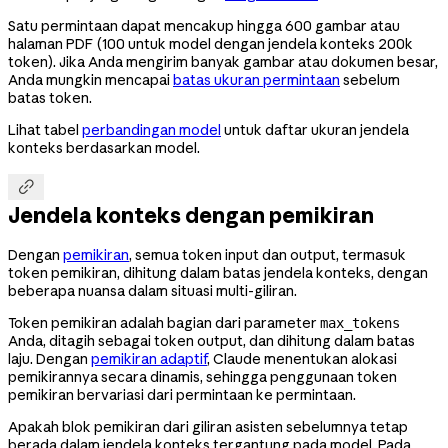
Satu permintaan dapat mencakup hingga 600 gambar atau
halaman PDF (100 untuk model dengan jendela konteks 200k
token). Jika Anda mengirim banyak gambar atau dokumen besar,
Anda mungkin mencapai
batas ukuran permintaan
sebelum
batas token.
Lihat tabel
perbandingan model
untuk daftar ukuran jendela
konteks berdasarkan model.

Jendela konteks dengan pemikiran
Dengan
pemikiran
, semua token input dan output, termasuk
token pemikiran, dihitung dalam batas jendela konteks, dengan
beberapa nuansa dalam situasi multi-giliran.
Token pemikiran adalah bagian dari parameter
max_tokens
Anda, ditagih sebagai token output, dan dihitung dalam batas
laju. Dengan
pemikiran adaptif
, Claude menentukan alokasi
pemikirannya secara dinamis, sehingga penggunaan token
pemikiran bervariasi dari permintaan ke permintaan.
Apakah blok pemikiran dari giliran asisten sebelumnya tetap
berada dalam jendela konteks tergantung pada model. Pada