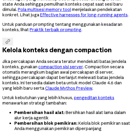
state Anda sehingga pemulihan konteks cepat saat sesi baru
dimulai.
Pola multisesi memory tool
menjelaskan pendekatan
konkret. Lihat juga
Effective harnesses for long-running agents
.
Untuk panduan prompting tentang menggunakan kesadaran
konteks, lihat
Praktik terbaik prompting
.

Kelola konteks dengan compaction
Jika percakapan Anda secara teratur mendekati batas jendela
konteks, gunakan
compaction sisi server
. Compaction secara
otomatis merangkum bagian awal percakapan di server,
sehingga percakapan dapat berlanjut melewati batas jendela
konteks. Ini tersedia dalam beta untuk model Claude 4.6 dan
yang lebih baru serta
Claude Mythos Preview
.
Untuk kebutuhan yang lebih khusus,
pengeditan konteks
menawarkan strategi tambahan:
Pembersihan hasil alat:
Bersihkan hasil alat lama dalam
alur kerja agentik
Pembersihan blok pemikiran:
Kelola blok pemikiran saat
Anda menggunakan pemikiran diperpanjang