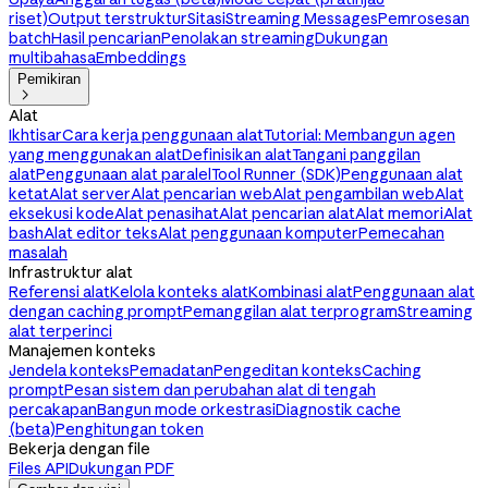
riset)
Output terstruktur
Sitasi
Streaming Messages
Pemrosesan
batch
Hasil pencarian
Penolakan streaming
Dukungan
multibahasa
Embeddings
Pemikiran

Alat
Ikhtisar
Cara kerja penggunaan alat
Tutorial: Membangun agen
yang menggunakan alat
Definisikan alat
Tangani panggilan
alat
Penggunaan alat paralel
Tool Runner (SDK)
Penggunaan alat
ketat
Alat server
Alat pencarian web
Alat pengambilan web
Alat
eksekusi kode
Alat penasihat
Alat pencarian alat
Alat memori
Alat
bash
Alat editor teks
Alat penggunaan komputer
Pemecahan
masalah
Infrastruktur alat
Referensi alat
Kelola konteks alat
Kombinasi alat
Penggunaan alat
dengan caching prompt
Pemanggilan alat terprogram
Streaming
alat terperinci
Manajemen konteks
Jendela konteks
Pemadatan
Pengeditan konteks
Caching
prompt
Pesan sistem dan perubahan alat di tengah
percakapan
Bangun mode orkestrasi
Diagnostik cache
(beta)
Penghitungan token
Bekerja dengan file
Files API
Dukungan PDF