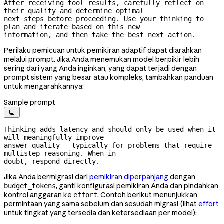
After receiving tool results, carefully reflect on 
their quality and determine optimal

next steps before proceeding. Use your thinking to 
plan and iterate based on this new

information, and then take the best next action.
Perilaku pemicuan untuk pemikiran adaptif dapat diarahkan
melalui prompt. Jika Anda menemukan model berpikir lebih
sering dari yang Anda inginkan, yang dapat terjadi dengan
prompt sistem yang besar atau kompleks, tambahkan panduan
untuk mengarahkannya:
Sample prompt

Thinking adds latency and should only be used when it 
will meaningfully improve

answer quality - typically for problems that require 
multistep reasoning. When in

doubt, respond directly.
Jika Anda bermigrasi dari
pemikiran diperpanjang
dengan
, ganti konfigurasi pemikiran Anda dan pindahkan
budget_tokens
kontrol anggaran ke
. Contoh berikut menunjukkan
effort
permintaan yang sama sebelum dan sesudah migrasi (lihat
effort
untuk tingkat yang tersedia dan ketersediaan per model):