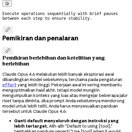

Execute operations sequentially with brief pauses 
between each step to ensure stability.

Pemikiran dan penalaran

Pemikiran berlebihan dan ketelitian yang
berlebihan
Claude Opus 4.6 melakukan lebih banyak eksplorasi awal
dibandingkan model sebelumnya, terutama pada pengaturan
yang lebih tinggi. Pekerjaan awal ini sering membantu
effort
mengoptimalkan hasil akhir, tetapi model mungkin
mengumpulkan konteks yang luas atau mengejar beberapa jalur
riset tanpa diminta. Jika prompt Anda sebelumnya mendorong
model untuk lebih teliti, Anda harus menyesuaikan panduan
tersebut untuk Claude Opus 4.6:
Ganti default menyeluruh dengan instruksi yang
lebih tertarget.
Alih-alih "Default to using [tool],"
tambahkan panduan seperti "Use [tool] when it would