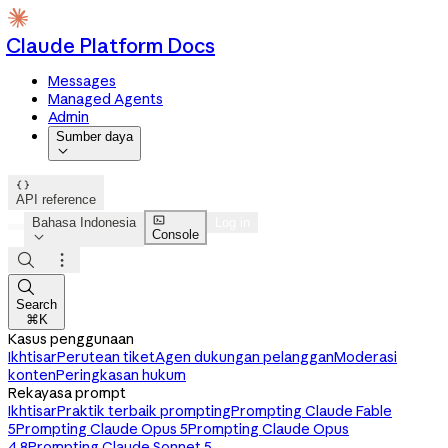
Claude Platform Docs
Messages
Managed Agents
Admin
Sumber daya


API reference

Bahasa Indonesia
Log in
Console




Search
⌘K
Kasus penggunaan
Ikhtisar
Perutean tiket
Agen dukungan pelanggan
Moderasi
konten
Peringkasan hukum
Rekayasa prompt
Ikhtisar
Praktik terbaik prompting
Prompting Claude Fable
5
Prompting Claude Opus 5
Prompting Claude Opus
4.8
Prompting Claude Sonnet 5