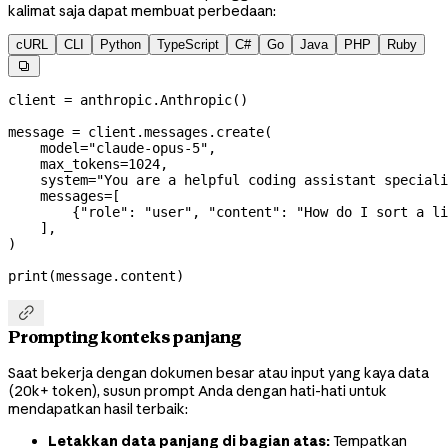
kalimat saja dapat membuat perbedaan:
cURL
CLI
Python
TypeScript
C#
Go
Java
PHP
Ruby

client 
=
 anthropic.Anthropic()
message 
=
 client.messages.create(
    model
=
"claude-opus-5"
,
    max_tokens
=
1024
,
    system
=
"You are a helpful coding assistant speciali
    messages
=
[
        {
"role"
: 
"user"
, 
"content"
: 
"How do I sort a li
    ],
)
print
(message.content)

Prompting konteks panjang
Saat bekerja dengan dokumen besar atau input yang kaya data
(20k+ token), susun prompt Anda dengan hati-hati untuk
mendapatkan hasil terbaik:
Letakkan data panjang di bagian atas:
Tempatkan