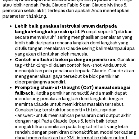
atau lebih rendah. Pada Claude Fable 5 dan Claude Mythos 5,
pemikiran selalu aktif, terlepas dari apakah Anda menetapkan
parameter
.
thinking
Lebih baik gunakan instruksi umum daripada
langkah-langkah preskriptif.
Prompt seperti "pikirkan
secara menyeluruh" sering menghasilkan penalaran yang
lebih baik daripada rencana langkah demi langkah yang
ditulis tangan. Penalaran Claude sering kali melampaui apa
yang akan ditentukan oleh manusia.
Contoh multishot bekerja dengan pemikiran.
Gunakan
tag
di dalam contoh few-shot Anda untuk
<thinking>
menunjukkan pola penalaran kepada Claude. Claude akan
menggeneralisasi gaya tersebut ke blok pemikiran
diperpanjangnya sendiri.
Prompting chain-of-thought (CoT) manual sebagai
fallback.
Ketika pemikiran nonaktif, Anda masih dapat
mendorong penalaran langkah demi langkah dengan
meminta Claude untuk memikirkan masalah tersebut.
Gunakan tag terstruktur seperti
dan
<thinking>
untuk memisahkan penalaran dari output akhir
<answer>
dengan rapi. Pada Claude Opus 5, lebih baik tetap
mengaktifkan pemikiran pada tingkat effort yang lebih
rendah: dengan pemikiran dinonaktifkan, model terkadang
dapat mengeluarkan tag XML internal ke dalam output