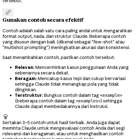
tersebut.

Gunakan contoh secara efektif
Contoh adalah salah satu cara paling andal untuk mengarahkan
format output, nada, dan struktur Claude. Beberapa contoh
yang disusun dengan baik (dikenal sebagai "few-shot" atau
"multishot prompting") meningkatkan akurasi dan konsistensi.
Saat menambahkan contoh, pastikan contoh tersebut:
Relevan:
Mencerminkan kasus penggunaan Anda yang
sebenarnya secara dekat.
Beragam:
Mencakup kasus tepi dan cukup bervariasi
sehingga Claude tidak menangkap pola yang tidak
diinginkan.
Terstruktur:
Bungkus contoh dalam tag
<example>
(beberapa contoh dalam tag
) sehingga
<examples>
Claude dapat membedakannya dari instruksi.

Sertakan 3–5 contoh untuk hasil terbaik. Anda juga dapat
meminta Claude untuk mengevaluasi contoh Anda dari segi
relevansi dan keragaman, atau untuk menghasilkan contoh