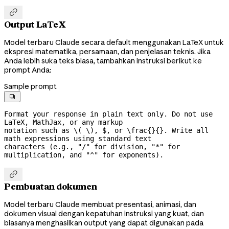

Output LaTeX
Model terbaru Claude secara default menggunakan LaTeX untuk
ekspresi matematika, persamaan, dan penjelasan teknis. Jika
Anda lebih suka teks biasa, tambahkan instruksi berikut ke
prompt Anda:
Sample prompt

Format your response in plain text only. Do not use 
LaTeX, MathJax, or any markup

notation such as \( \), $, or \frac{}{}. Write all 
math expressions using standard text

characters (e.g., "/" for division, "*" for 
multiplication, and "^" for exponents).

Pembuatan dokumen
Model terbaru Claude membuat presentasi, animasi, dan
dokumen visual dengan kepatuhan instruksi yang kuat, dan
biasanya menghasilkan output yang dapat digunakan pada