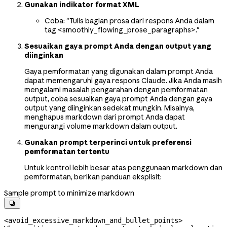
Gunakan indikator format XML
Coba: "Tulis bagian prosa dari respons Anda dalam
tag <smoothly_flowing_prose_paragraphs>."
Sesuaikan gaya prompt Anda dengan output yang
diinginkan
Gaya pemformatan yang digunakan dalam prompt Anda
dapat memengaruhi gaya respons Claude. Jika Anda masih
mengalami masalah pengarahan dengan pemformatan
output, coba sesuaikan gaya prompt Anda dengan gaya
output yang diinginkan sedekat mungkin. Misalnya,
menghapus markdown dari prompt Anda dapat
mengurangi volume markdown dalam output.
Gunakan prompt terperinci untuk preferensi
pemformatan tertentu
Untuk kontrol lebih besar atas penggunaan markdown dan
pemformatan, berikan panduan eksplisit:
Sample prompt to minimize markdown

<avoid_excessive_markdown_and_bullet_points>