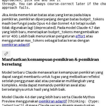
through. You can always 
course-correct
 later if the cho
approach fails.
Jika Anda memerlukan batas atas yang keras pada biaya
pemikiran, pemikiran diperpanjang dengan batas
budget_tokens
masih berfungsi pada Opus 4.6 dan Sonnet 4.6 tetapi sudah
tidak digunakan lagi (deprecated). Pada model Claude 4.7 dan
yang lebih baru, menetapkan
mengembalikan
budget_tokens
error 400. Lebih baik menurunkan pengaturan
effort
atau
menggunakan
sebagai batas keras dengan
max_tokens
pemikiran adaptif
.

Manfaatkan kemampuan pemikiran & pemikiran
berselang
Model terbaru Claude menawarkan kemampuan pemikiran yang
dapat sangat membantu untuk tugas yang melibatkan refleksi
setelah penggunaan alat atau penalaran multilangkah yang
kompleks. Anda dapat memandu pemikiran awal atau
berselangnya untuk hasil yang lebih baik.
Model Claude 4.6 dan yang lebih baru serta Claude Mythos
Preview menggunakan
pemikiran adaptif
(
thinking: {type:
), di mana Claude secara dinamis memutuskan
"adaptive"}