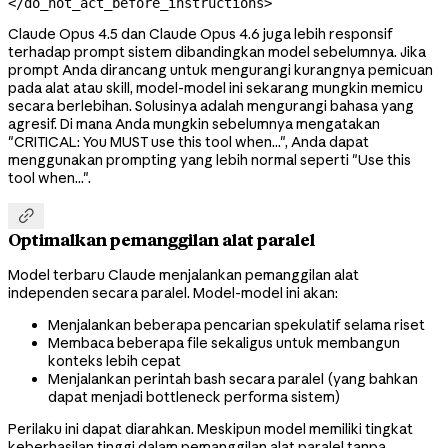
</do_not_act_before_instructions>
Claude Opus 4.5 dan Claude Opus 4.6 juga lebih responsif
terhadap prompt sistem dibandingkan model sebelumnya. Jika
prompt Anda dirancang untuk mengurangi kurangnya pemicuan
pada alat atau skill, model-model ini sekarang mungkin memicu
secara berlebihan. Solusinya adalah mengurangi bahasa yang
agresif. Di mana Anda mungkin sebelumnya mengatakan
"CRITICAL: You MUST use this tool when...", Anda dapat
menggunakan prompting yang lebih normal seperti "Use this
tool when...".

Optimalkan pemanggilan alat paralel
Model terbaru Claude menjalankan pemanggilan alat
independen secara paralel. Model-model ini akan:
Menjalankan beberapa pencarian spekulatif selama riset
Membaca beberapa file sekaligus untuk membangun
konteks lebih cepat
Menjalankan perintah bash secara paralel (yang bahkan
dapat menjadi bottleneck performa sistem)
Perilaku ini dapat diarahkan. Meskipun model memiliki tingkat
keberhasilan tinggi dalam pemanggilan alat paralel tanpa