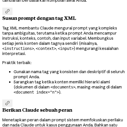
tambahan berdasarkan kumpulan awal Anda.

Susun prompt dengan tag XML
Tag XML membantu Claude mengurai prompt yang kompleks
tanpa ambiguitas, terutama ketika prompt Anda mencampur
instruksi, konteks, contoh, dan input variabel. Membungkus
setiap jenis konten dalam tagnya sendiri (misalnya,
,
,
) mengurangi kesalahan
<instructions>
<context>
<input>
interpretasi.
Praktik terbaik:
Gunakan nama tag yang konsisten dan deskriptif di seluruh
prompt Anda.
Sarangkan tag ketika konten memiliki hierarki alami
(dokumen di dalam
, masing-masing di dalam
<documents>
).
<document index="n">

Berikan Claude sebuah peran
Menetapkan peran dalam prompt sistem memfokuskan perilaku
dan nada Claude untuk kasus penggunaan Anda. Bahkan satu