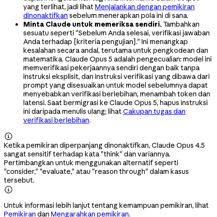
yang terlihat, jadi lihat
Menjalankan dengan pemikiran
dinonaktifkan
sebelum menerapkan pola ini di sana.
Minta Claude untuk memeriksa sendiri.
Tambahkan
sesuatu seperti "Sebelum Anda selesai, verifikasi jawaban
Anda terhadap [kriteria pengujian]." Ini menangkap
kesalahan secara andal, terutama untuk pengkodean dan
matematika. Claude Opus 5 adalah pengecualian: model ini
memverifikasi pekerjaannya sendiri dengan baik tanpa
instruksi eksplisit, dan instruksi verifikasi yang dibawa dari
prompt yang disesuaikan untuk model sebelumnya dapat
menyebabkan verifikasi berlebihan, menambah token dan
latensi. Saat bermigrasi ke Claude Opus 5, hapus instruksi
ini daripada menulis ulang; lihat
Cakupan tugas dan
verifikasi berlebihan
.

Ketika pemikiran diperpanjang dinonaktifkan, Claude Opus 4.5
sangat sensitif terhadap kata "think" dan variannya.
Pertimbangkan untuk menggunakan alternatif seperti
"consider," "evaluate," atau "reason through" dalam kasus
tersebut.

Untuk informasi lebih lanjut tentang kemampuan pemikiran, lihat
Pemikiran
dan
Mengarahkan pemikiran
.