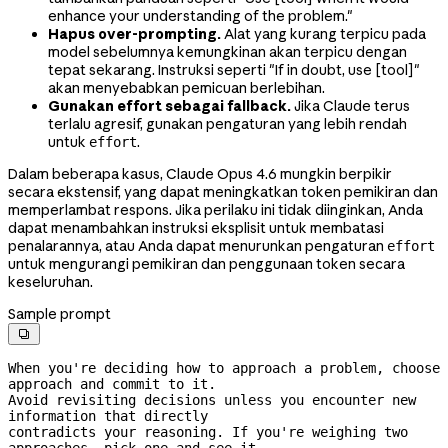
enhance your understanding of the problem."
Hapus over-prompting.
Alat yang kurang terpicu pada
model sebelumnya kemungkinan akan terpicu dengan
tepat sekarang. Instruksi seperti "If in doubt, use [tool]"
akan menyebabkan pemicuan berlebihan.
Gunakan effort sebagai fallback.
Jika Claude terus
terlalu agresif, gunakan pengaturan yang lebih rendah
untuk
.
effort
Dalam beberapa kasus, Claude Opus 4.6 mungkin berpikir
secara ekstensif, yang dapat meningkatkan token pemikiran dan
memperlambat respons. Jika perilaku ini tidak diinginkan, Anda
dapat menambahkan instruksi eksplisit untuk membatasi
penalarannya, atau Anda dapat menurunkan pengaturan
effort
untuk mengurangi pemikiran dan penggunaan token secara
keseluruhan.
Sample prompt

When you're deciding how to approach a problem, choose 
approach and commit to it.
Avoid revisiting decisions unless you encounter new 
information that directly
contradicts your reasoning. If you're weighing two 
approaches, pick one and see it