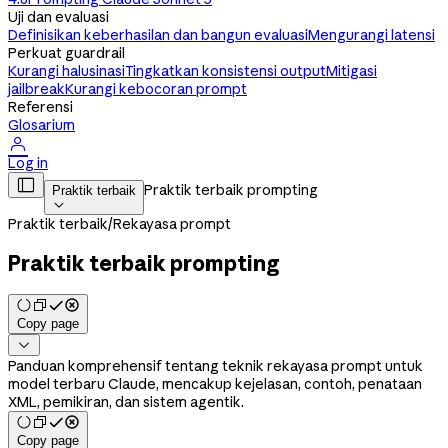
Uji dan evaluasi
Definisikan keberhasilan dan bangun evaluasi
Mengurangi latensi
Perkuat guardrail
Kurangi halusinasi
Tingkatkan konsistensi output
Mitigasi
jailbreak
Kurangi kebocoran prompt
Referensi
Glosarium

Log in

Praktik terbaik prompting
Praktik terbaik

Praktik terbaik
/
Rekayasa prompt
Praktik terbaik prompting
Copy page

Panduan komprehensif tentang teknik rekayasa prompt untuk
model terbaru Claude, mencakup kejelasan, contoh, penataan
XML, pemikiran, dan sistem agentik.
Copy page