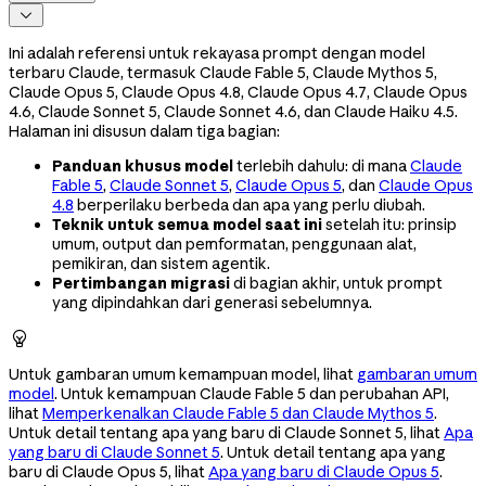

Ini adalah referensi untuk rekayasa prompt dengan model
terbaru Claude, termasuk Claude Fable 5, Claude Mythos 5,
Claude Opus 5, Claude Opus 4.8, Claude Opus 4.7, Claude Opus
4.6, Claude Sonnet 5, Claude Sonnet 4.6, dan Claude Haiku 4.5.
Halaman ini disusun dalam tiga bagian:
Panduan khusus model
terlebih dahulu: di mana
Claude
Fable 5
,
Claude Sonnet 5
,
Claude Opus 5
, dan
Claude Opus
4.8
berperilaku berbeda dan apa yang perlu diubah.
Teknik untuk semua model saat ini
setelah itu: prinsip
umum, output dan pemformatan, penggunaan alat,
pemikiran, dan sistem agentik.
Pertimbangan migrasi
di bagian akhir, untuk prompt
yang dipindahkan dari generasi sebelumnya.

Untuk gambaran umum kemampuan model, lihat
gambaran umum
model
. Untuk kemampuan Claude Fable 5 dan perubahan API,
lihat
Memperkenalkan Claude Fable 5 dan Claude Mythos 5
.
Untuk detail tentang apa yang baru di Claude Sonnet 5, lihat
Apa
yang baru di Claude Sonnet 5
. Untuk detail tentang apa yang
baru di Claude Opus 5, lihat
Apa yang baru di Claude Opus 5
.