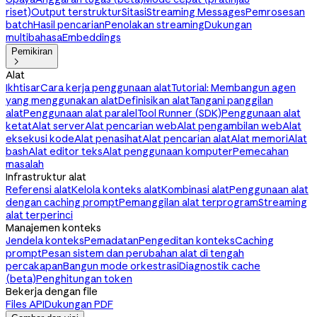
riset)
Output terstruktur
Sitasi
Streaming Messages
Pemrosesan
batch
Hasil pencarian
Penolakan streaming
Dukungan
multibahasa
Embeddings
Pemikiran

Alat
Ikhtisar
Cara kerja penggunaan alat
Tutorial: Membangun agen
yang menggunakan alat
Definisikan alat
Tangani panggilan
alat
Penggunaan alat paralel
Tool Runner (SDK)
Penggunaan alat
ketat
Alat server
Alat pencarian web
Alat pengambilan web
Alat
eksekusi kode
Alat penasihat
Alat pencarian alat
Alat memori
Alat
bash
Alat editor teks
Alat penggunaan komputer
Pemecahan
masalah
Infrastruktur alat
Referensi alat
Kelola konteks alat
Kombinasi alat
Penggunaan alat
dengan caching prompt
Pemanggilan alat terprogram
Streaming
alat terperinci
Manajemen konteks
Jendela konteks
Pemadatan
Pengeditan konteks
Caching
prompt
Pesan sistem dan perubahan alat di tengah
percakapan
Bangun mode orkestrasi
Diagnostik cache
(beta)
Penghitungan token
Bekerja dengan file
Files API
Dukungan PDF