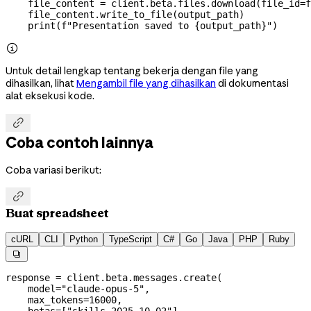
    file_content 
=
 client.beta.files.download(
file_id
=
f
    file_content.write_to_file(output_path)
    print
(
f
"Presentation saved to 
{
output_path
}
"
)

Untuk detail lengkap tentang bekerja dengan file yang
dihasilkan, lihat
Mengambil file yang dihasilkan
di dokumentasi
alat eksekusi kode.

Coba contoh lainnya
Coba variasi berikut:

Buat spreadsheet
cURL
CLI
Python
TypeScript
C#
Go
Java
PHP
Ruby

response 
=
 client.beta.messages.create(
    model
=
"claude-opus-5"
,
    max_tokens
=
16000
,
    betas
=
[
"skills-2025-10-02"
],