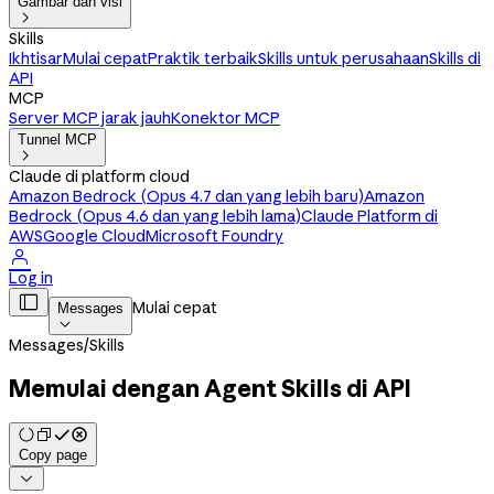
Gambar dan visi

Skills
Ikhtisar
Mulai cepat
Praktik terbaik
Skills untuk perusahaan
Skills di
API
MCP
Server MCP jarak jauh
Konektor MCP
Tunnel MCP

Claude di platform cloud
Amazon Bedrock (Opus 4.7 dan yang lebih baru)
Amazon
Bedrock (Opus 4.6 dan yang lebih lama)
Claude Platform di
AWS
Google Cloud
Microsoft Foundry

Log in

Mulai cepat
Messages

Messages
/
Skills
Memulai dengan Agent Skills di API
Copy page
