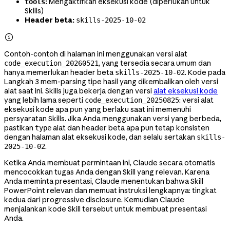
:
Mengaktifkan eksekusi kode (diperlukan untuk
tools
Skills)
Header beta:
skills-2025-10-02

Contoh-contoh di halaman ini menggunakan versi alat
, yang tersedia secara umum dan
code_execution_20260521
hanya memerlukan header beta
. Kode pada
skills-2025-10-02
Langkah 3 mem-parsing tipe hasil yang dikembalikan oleh versi
alat saat ini. Skills juga bekerja dengan versi
alat eksekusi kode
yang lebih lama seperti
: versi alat
code_execution_20250825
eksekusi kode apa pun yang berlaku saat ini memenuhi
persyaratan Skills. Jika Anda menggunakan versi yang berbeda,
pastikan
alat dan header beta apa pun tetap konsisten
type
dengan halaman alat eksekusi kode, dan selalu sertakan
skills-
.
2025-10-02
Ketika Anda membuat permintaan ini, Claude secara otomatis
mencocokkan tugas Anda dengan Skill yang relevan. Karena
Anda meminta presentasi, Claude menentukan bahwa Skill
PowerPoint relevan dan memuat instruksi lengkapnya: tingkat
kedua dari progressive disclosure. Kemudian Claude
menjalankan kode Skill tersebut untuk membuat presentasi
Anda.