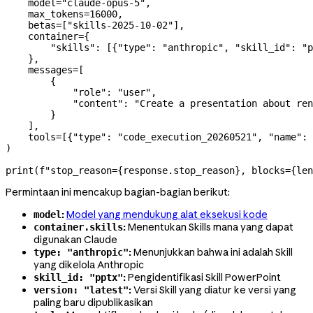
    model
=
"claude-opus-5"
,
    max_tokens
=
16000
,
    betas
=
[
"skills-2025-10-02"
],
    container
=
{
        "skills"
: [{
"type"
: 
"anthropic"
, 
"skill_id"
: 
"p
    },
    messages
=
[
        {
            "role"
: 
"user"
,
            "content"
: 
"Create a presentation about ren
        }
    ],
    tools
=
[{
"type"
: 
"code_execution_20260521"
, 
"name"
: 
)
print
(
f
"stop_reason=
{
response.stop_reason
}
, blocks=
{
len
Permintaan ini mencakup bagian-bagian berikut:
:
Model yang mendukung alat eksekusi kode
model
:
Menentukan Skills mana yang dapat
container.skills
digunakan Claude
:
Menunjukkan bahwa ini adalah Skill
type: "anthropic"
yang dikelola Anthropic
:
Pengidentifikasi Skill PowerPoint
skill_id: "pptx"
:
Versi Skill yang diatur ke versi yang
version: "latest"
paling baru dipublikasikan