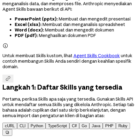
menganalisis data, dan memproses file. Anthropic menyediakan
Agent Skills bawaan berikut di API:
PowerPoint (pptx):
Membuat dan mengedit presentasi
Excel (xlsx):
Membuat dan menganalisis spreadsheet
Word (docx):
Membuat dan mengedit dokumen
PDF (pdf):
Menghasilkan dokumen PDF

Untuk membuat Skills kustom, lihat
Agent Skills Cookbook
untuk
contoh membangun Skills Anda sendiri dengan keahlian spesifik
domain.

Langkah 1: Daftar Skills yang tersedia
Pertama, periksa Skills apa saja yang tersedia. Gunakan Skills API
untuk mendaftar semua Skills yang dikelola Anthropic. Setiap tab
bahasa adalah cuplikan dari satu skrip berkelanjutan, dengan
semua import dan pengaturan klien di bagian atas:
cURL
CLI
Python
TypeScript
C#
Go
Java
PHP
Ruby
