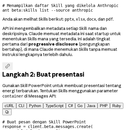
# Menampilkan daftar Skill yang dikelola Anthropic
ant
 beta:skills
 list
 --source
 anthropic
Anda akan melihat Skills berikut:
,
,
, dan
.
pptx
xlsx
docx
pdf
API ini mengembalikan metadata setiap Skill: nama dan
deskripsinya. Claude memuat metadata ini saat startup untuk
menentukan Skills mana yang tersedia. Ini adalah tingkat
pertama dari
progressive disclosure
(pengungkapan
bertahap), di mana Claude menemukan Skills tanpa memuat
instruksi lengkapnya terlebih dahulu.

Langkah 2: Buat presentasi
Gunakan Skill PowerPoint untuk membuat presentasi tentang
energi terbarukan. Tentukan Skills menggunakan parameter
di Messages API:
container
cURL
CLI
Python
TypeScript
C#
Go
Java
PHP
Ruby

# Buat pesan dengan Skill PowerPoint
response 
=
 client.beta.messages.create(