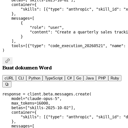
    container
=
{
        "skills"
: [{
"type"
: 
"anthropic"
, 
"skill_id"
: 
"x
    },
    messages
=
[
        {
            "role"
: 
"user"
,
            "content"
: 
"Create a quarterly sales tracki
        }
    ],
    tools
=
[{
"type"
: 
"code_execution_20260521"
, 
"name"
: 
)

Buat dokumen Word
cURL
CLI
Python
TypeScript
C#
Go
Java
PHP
Ruby

response 
=
 client.beta.messages.create(
    model
=
"claude-opus-5"
,
    max_tokens
=
16000
,
    betas
=
[
"skills-2025-10-02"
],
    container
=
{
        "skills"
: [{
"type"
: 
"anthropic"
, 
"skill_id"
: 
"d
    },
    messages
=
[