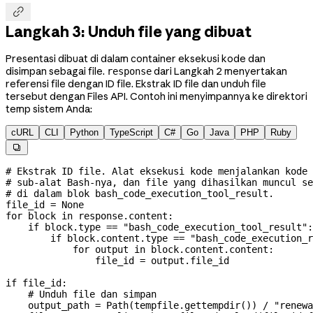

Langkah 3: Unduh file yang dibuat
Presentasi dibuat di dalam container eksekusi kode dan
disimpan sebagai file.
dari Langkah 2 menyertakan
response
referensi file dengan ID file. Ekstrak ID file dan unduh file
tersebut dengan Files API. Contoh ini menyimpannya ke direktori
temp sistem Anda:
cURL
CLI
Python
TypeScript
C#
Go
Java
PHP
Ruby

# Ekstrak ID file. Alat eksekusi kode menjalankan kode 
# sub-alat Bash-nya, dan file yang dihasilkan muncul se
# di dalam blok bash_code_execution_tool_result.
file_id 
=
 None
for
 block 
in
 response.content:
    if
 block.type 
==
 "bash_code_execution_tool_result"
:
        if
 block.content.type 
==
 "bash_code_execution_r
            for
 output 
in
 block.content.content:
                file_id 
=
 output.file_id
if
 file_id:
    # Unduh file dan simpan
    output_path 
=
 Path(tempfile.gettempdir()) 
/
 "renewa