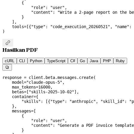
        {
            "role"
: 
"user"
,
            "content"
: 
"Write a 2-page report on the be
        }
    ],
    tools
=
[{
"type"
: 
"code_execution_20260521"
, 
"name"
: 
)

Hasilkan PDF
cURL
CLI
Python
TypeScript
C#
Go
Java
PHP
Ruby

response 
=
 client.beta.messages.create(
    model
=
"claude-opus-5"
,
    max_tokens
=
16000
,
    betas
=
[
"skills-2025-10-02"
],
    container
=
{
        "skills"
: [{
"type"
: 
"anthropic"
, 
"skill_id"
: 
"p
    },
    messages
=
[
        {
            "role"
: 
"user"
,
            "content"
: 
"Generate a PDF invoice template
        }