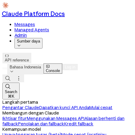
Claude Platform Docs
Messages
Managed Agents
Admin
Sumber daya


API reference

Bahasa Indonesia
Log in
Console




Search
⌘K
Langkah pertama
Pengantar Claude
Dapatkan kunci API Anda
Mulai cepat
Membangun dengan Claude
Ikhtisar fitur
Menggunakan Messages API
Alasan berhenti dan
fallback
Penolakan dan fallback
Kredit fallback
Kemampuan model
Upaya
Anggaran tugas (beta)
Mode cepat (pratinjau