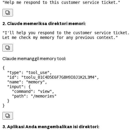
"Help me respond to this customer service ticket."

2. Claude memeriksa direktori memori:
"I'll help you respond to the customer service ticket. 
Let me check my memory for any previous context."

Claude memanggil memory tool:
{
  "type"
: 
"tool_use"
,
  "id"
: 
"toolu_01C4D5E6F7G8H9I0J1K2L3M4"
,
  "name"
: 
"memory"
,
  "input"
: {
    "command"
: 
"view"
,
    "path"
: 
"/memories"
  }
}

3. Aplikasi Anda mengembalikan isi direktori: