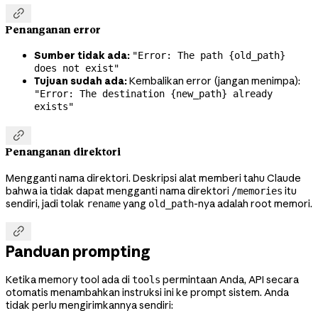

Penanganan error
Sumber tidak ada:
"Error: The path {old_path}
does not exist"
Tujuan sudah ada:
Kembalikan error (jangan menimpa):
"Error: The destination {new_path} already
exists"

Penanganan direktori
Mengganti nama direktori. Deskripsi alat memberi tahu Claude
bahwa ia tidak dapat mengganti nama direktori
itu
/memories
sendiri, jadi tolak
yang
-nya adalah root memori.
rename
old_path

Panduan prompting
Ketika memory tool ada di
permintaan Anda, API secara
tools
otomatis menambahkan instruksi ini ke prompt sistem. Anda
tidak perlu mengirimkannya sendiri: