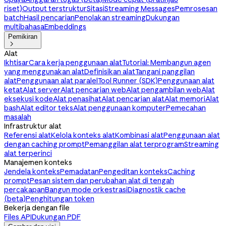
riset)
Output terstruktur
Sitasi
Streaming Messages
Pemrosesan
batch
Hasil pencarian
Penolakan streaming
Dukungan
multibahasa
Embeddings
Pemikiran

Alat
Ikhtisar
Cara kerja penggunaan alat
Tutorial: Membangun agen
yang menggunakan alat
Definisikan alat
Tangani panggilan
alat
Penggunaan alat paralel
Tool Runner (SDK)
Penggunaan alat
ketat
Alat server
Alat pencarian web
Alat pengambilan web
Alat
eksekusi kode
Alat penasihat
Alat pencarian alat
Alat memori
Alat
bash
Alat editor teks
Alat penggunaan komputer
Pemecahan
masalah
Infrastruktur alat
Referensi alat
Kelola konteks alat
Kombinasi alat
Penggunaan alat
dengan caching prompt
Pemanggilan alat terprogram
Streaming
alat terperinci
Manajemen konteks
Jendela konteks
Pemadatan
Pengeditan konteks
Caching
prompt
Pesan sistem dan perubahan alat di tengah
percakapan
Bangun mode orkestrasi
Diagnostik cache
(beta)
Penghitungan token
Bekerja dengan file
Files API
Dukungan PDF