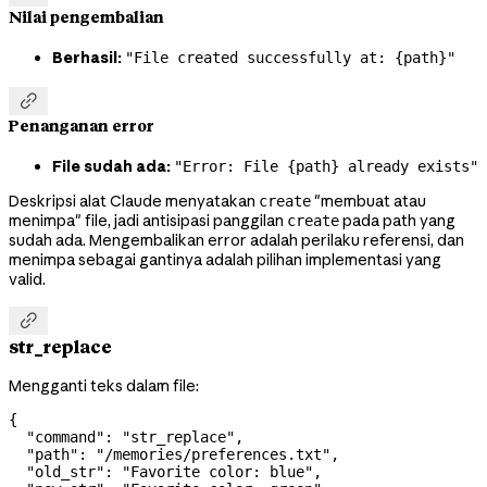
Nilai pengembalian
Berhasil:
"File created successfully at: {path}"

Penanganan error
File sudah ada:
"Error: File {path} already exists"
Deskripsi alat Claude menyatakan
"membuat atau
create
menimpa" file, jadi antisipasi panggilan
pada path yang
create
sudah ada. Mengembalikan error adalah perilaku referensi, dan
menimpa sebagai gantinya adalah pilihan implementasi yang
valid.

str_replace
Mengganti teks dalam file:
{
  "command"
: 
"str_replace"
,
  "path"
: 
"/memories/preferences.txt"
,
  "old_str"
: 
"Favorite color: blue"
,