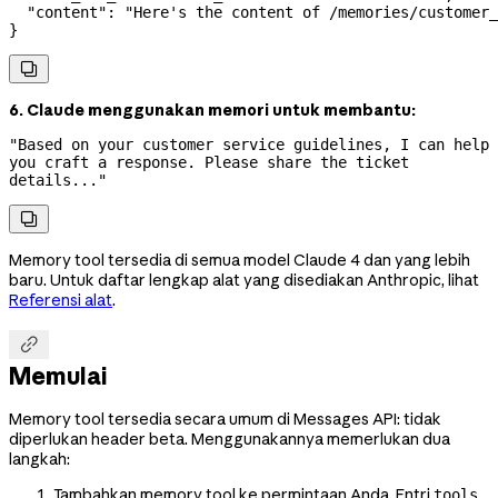
  "content"
: 
"Here's the content of /memories/customer_
}

6. Claude menggunakan memori untuk membantu:
"Based on your customer service guidelines, I can help 
you craft a response. Please share the ticket 
details..."

Memory tool tersedia di semua model Claude 4 dan yang lebih
baru. Untuk daftar lengkap alat yang disediakan Anthropic, lihat
Referensi alat
.

Memulai
Memory tool tersedia secara umum di Messages API: tidak
diperlukan header beta. Menggunakannya memerlukan dua
langkah:
Tambahkan memory tool ke permintaan Anda. Entri
tools