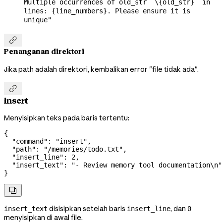
Multiple occurrences of old_str `\{old_str}` in
lines: {line_numbers}. Please ensure it is
unique"

Penanganan direktori
Jika path adalah direktori, kembalikan error "file tidak ada".

insert
Menyisipkan teks pada baris tertentu:
{
  "command"
: 
"insert"
,
  "path"
: 
"/memories/todo.txt"
,
  "insert_line"
: 
2
,
  "insert_text"
: 
"- Review memory tool documentation
\n
"
}

disisipkan setelah baris
, dan
insert_text
insert_line
0
menyisipkan di awal file.