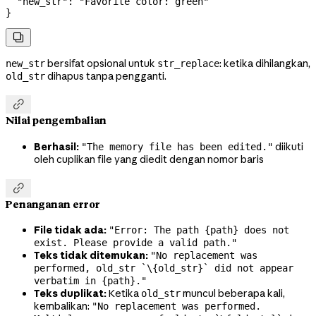
  "new_str"
: 
"Favorite color: green"
}

bersifat opsional untuk
: ketika dihilangkan,
new_str
str_replace
dihapus tanpa pengganti.
old_str

Nilai pengembalian
Berhasil:
diikuti
"The memory file has been edited."
oleh cuplikan file yang diedit dengan nomor baris

Penanganan error
File tidak ada:
"Error: The path {path} does not
exist. Please provide a valid path."
Teks tidak ditemukan:
"No replacement was
performed, old_str `\{old_str}` did not appear
verbatim in {path}."
Teks duplikat:
Ketika
muncul beberapa kali,
old_str
kembalikan:
"No replacement was performed.