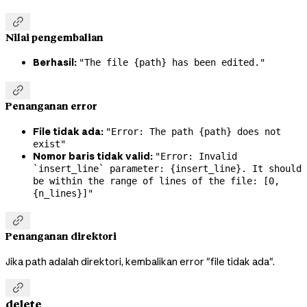

Nilai pengembalian
Berhasil:
"The file {path} has been edited."

Penanganan error
File tidak ada:
"Error: The path {path} does not
exist"
Nomor baris tidak valid:
"Error: Invalid
`insert_line` parameter: {insert_line}. It should
be within the range of lines of the file: [0,
{n_lines}]"

Penanganan direktori
Jika path adalah direktori, kembalikan error "file tidak ada".

delete