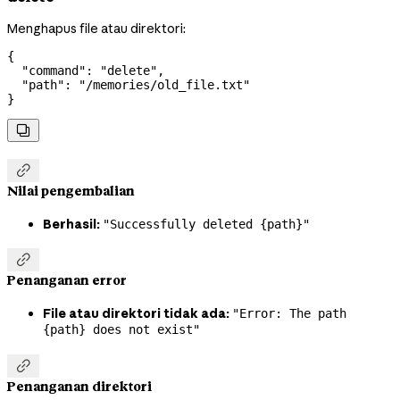
Menghapus file atau direktori:
{
  "command"
: 
"delete"
,
  "path"
: 
"/memories/old_file.txt"
}


Nilai pengembalian
Berhasil:
"Successfully deleted {path}"

Penanganan error
File atau direktori tidak ada:
"Error: The path
{path} does not exist"

Penanganan direktori