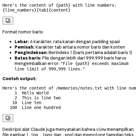
Here's the content of {path} with line numbers:

{line_numbers}{tab}{content}

Format nomor baris:
Lebar:
6 karakter, rata kanan dengan padding spasi
Pemisah:
Karakter tab antara nomor baris dan konten
Pengindeksan:
Berindeks 1 (baris pertama adalah baris 1)
Batas baris:
File dengan lebih dari 999.999 baris harus
mengembalikan error:
"File {path} exceeds maximum
line limit of 999,999 lines."
Contoh output:
Here's the content of /memories/notes.txt with line num
     1	Hello World

     2	This is line two

    10	Line ten

   100	Line one hundred

Deskripsi alat Claude juga menyatakan bahwa
menampilkan
view
file gambar (
,
, dan
) dan memotong tampilan teks
.jpg
.jpeg
.png