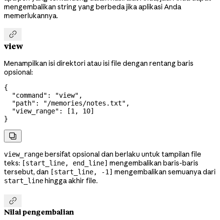
mengembalikan string yang berbeda jika aplikasi Anda
memerlukannya.

view
Menampilkan isi direktori atau isi file dengan rentang baris
opsional:
{
  "command"
: 
"view"
,
  "path"
: 
"/memories/notes.txt"
,
  "view_range"
: [
1
, 
10
]
}

bersifat opsional dan berlaku untuk tampilan file
view_range
teks:
mengembalikan baris-baris
[start_line, end_line]
tersebut, dan
mengembalikan semuanya dari
[start_line, -1]
hingga akhir file.
start_line

Nilai pengembalian