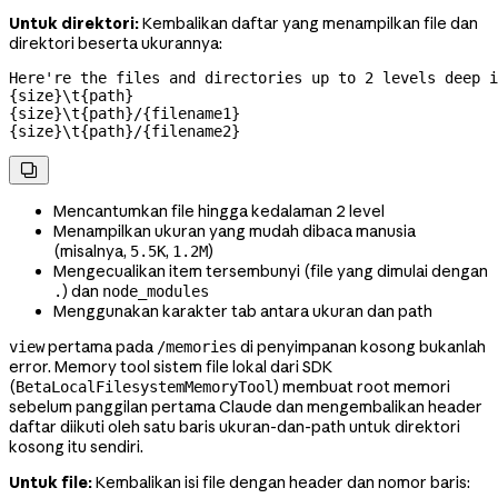
Untuk direktori:
Kembalikan daftar yang menampilkan file dan
direktori beserta ukurannya:
Here're the files and directories up to 2 levels deep i
{size}\t{path}

{size}\t{path}/{filename1}

{size}\t{path}/{filename2}

Mencantumkan file hingga kedalaman 2 level
Menampilkan ukuran yang mudah dibaca manusia
(misalnya,
,
)
5.5K
1.2M
Mengecualikan item tersembunyi (file yang dimulai dengan
) dan
.
node_modules
Menggunakan karakter tab antara ukuran dan path
pertama pada
di penyimpanan kosong bukanlah
view
/memories
error. Memory tool sistem file lokal dari SDK
(
) membuat root memori
BetaLocalFilesystemMemoryTool
sebelum panggilan pertama Claude dan mengembalikan header
daftar diikuti oleh satu baris ukuran-dan-path untuk direktori
kosong itu sendiri.
Untuk file:
Kembalikan isi file dengan header dan nomor baris: