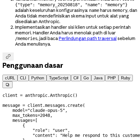
{"type": "memory_20250818", "name": "memory"}
adalah keseluruhan konfigurasinya:
harus
, dan
name
memory
Anda tidak mendefinisikan skema input untuk alat yang
disediakan Anthropic.
Implementasikan handler sisi klien untuk setiap perintah
memori. Handler Anda harus menolak path di luar
, jadi baca
Perlindungan path traversal
sebelum
/memories
Anda menulisnya.

Penggunaan dasar
cURL
CLI
Python
TypeScript
C#
Go
Java
PHP
Ruby

client 
=
 anthropic.Anthropic()
message 
=
 client.messages.create(
    model
=
"claude-opus-5"
,
    max_tokens
=
2048
,
    messages
=
[
        {
            "role"
: 
"user"
,
            "content"
: 
"Help me respond to this custome