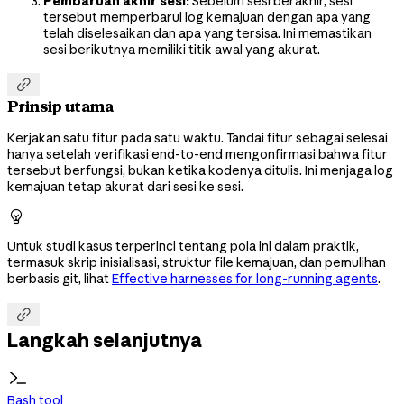
Pembaruan akhir sesi:
Sebelum sesi berakhir, sesi
tersebut memperbarui log kemajuan dengan apa yang
telah diselesaikan dan apa yang tersisa. Ini memastikan
sesi berikutnya memiliki titik awal yang akurat.

Prinsip utama
Kerjakan satu fitur pada satu waktu. Tandai fitur sebagai selesai
hanya setelah verifikasi end-to-end mengonfirmasi bahwa fitur
tersebut berfungsi, bukan ketika kodenya ditulis. Ini menjaga log
kemajuan tetap akurat dari sesi ke sesi.

Untuk studi kasus terperinci tentang pola ini dalam praktik,
termasuk skrip inisialisasi, struktur file kemajuan, dan pemulihan
berbasis git, lihat
Effective harnesses for long-running agents
.

Langkah selanjutnya
Bash tool