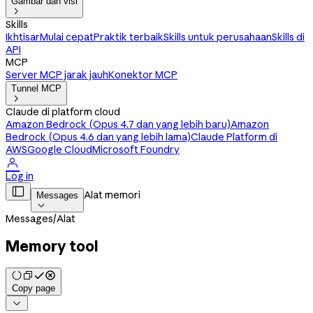
Gambar dan visi

Skills
Ikhtisar
Mulai cepat
Praktik terbaik
Skills untuk perusahaan
Skills di
API
MCP
Server MCP jarak jauh
Konektor MCP
Tunnel MCP

Claude di platform cloud
Amazon Bedrock (Opus 4.7 dan yang lebih baru)
Amazon
Bedrock (Opus 4.6 dan yang lebih lama)
Claude Platform di
AWS
Google Cloud
Microsoft Foundry

Log in

Alat memori
Messages

Messages
/
Alat
Memory tool
Copy page
