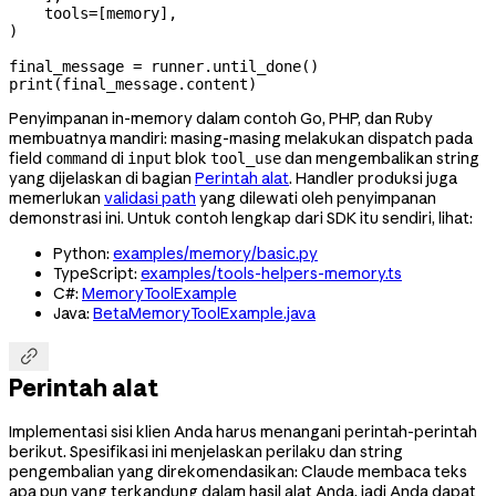
    tools
=
[memory],
)
final_message 
=
 runner.until_done()
print
(final_message.content)
Penyimpanan in-memory dalam contoh Go, PHP, dan Ruby
membuatnya mandiri: masing-masing melakukan dispatch pada
field
di
blok
dan mengembalikan string
command
input
tool_use
yang dijelaskan di bagian
Perintah alat
. Handler produksi juga
memerlukan
validasi path
yang dilewati oleh penyimpanan
demonstrasi ini. Untuk contoh lengkap dari SDK itu sendiri, lihat:
Python:
examples/memory/basic.py
TypeScript:
examples/tools-helpers-memory.ts
C#:
MemoryToolExample
Java:
BetaMemoryToolExample.java

Perintah alat
Implementasi sisi klien Anda harus menangani perintah-perintah
berikut. Spesifikasi ini menjelaskan perilaku dan string
pengembalian yang direkomendasikan: Claude membaca teks
apa pun yang terkandung dalam hasil alat Anda, jadi Anda dapat