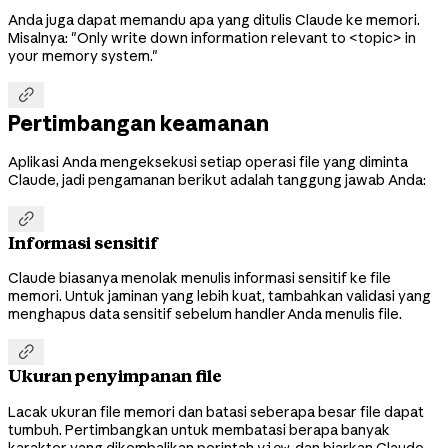
Anda juga dapat memandu apa yang ditulis Claude ke memori.
Misalnya: "Only write down information relevant to <topic> in
your memory system."

Pertimbangan keamanan
Aplikasi Anda mengeksekusi setiap operasi file yang diminta
Claude, jadi pengamanan berikut adalah tanggung jawab Anda:

Informasi sensitif
Claude biasanya menolak menulis informasi sensitif ke file
memori. Untuk jaminan yang lebih kuat, tambahkan validasi yang
menghapus data sensitif sebelum handler Anda menulis file.

Ukuran penyimpanan file
Lacak ukuran file memori dan batasi seberapa besar file dapat
tumbuh. Pertimbangkan untuk membatasi berapa banyak
karakter yang dikembalikan perintah
, dan biarkan Claude
view