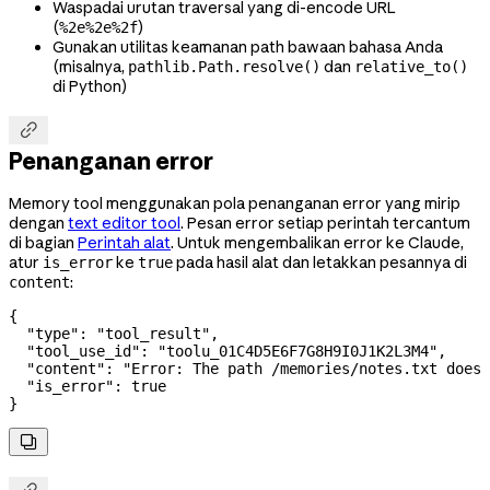
Waspadai urutan traversal yang di-encode URL
(
)
%2e%2e%2f
Gunakan utilitas keamanan path bawaan bahasa Anda
(misalnya,
dan
pathlib.Path.resolve()
relative_to()
di Python)

Penanganan error
Memory tool menggunakan pola penanganan error yang mirip
dengan
text editor tool
. Pesan error setiap perintah tercantum
di bagian
Perintah alat
. Untuk mengembalikan error ke Claude,
atur
ke
pada hasil alat dan letakkan pesannya di
is_error
true
:
content
{
  "type"
: 
"tool_result"
,
  "tool_use_id"
: 
"toolu_01C4D5E6F7G8H9I0J1K2L3M4"
,
  "content"
: 
"Error: The path /memories/notes.txt does 
  "is_error"
: 
true
}
