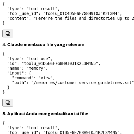
{
  "type"
: 
"tool_result"
,
  "tool_use_id"
: 
"toolu_01C4D5E6F7G8H9I0J1K2L3M4"
,
  "content"
: 
"Here're the files and directories up to 2
}

4. Claude membaca file yang relevan:
{
  "type"
: 
"tool_use"
,
  "id"
: 
"toolu_01D5E6F7G8H9I0J1K2L3M4N5"
,
  "name"
: 
"memory"
,
  "input"
: {
    "command"
: 
"view"
,
    "path"
: 
"/memories/customer_service_guidelines.xml"
  }
}

5. Aplikasi Anda mengembalikan isi file:
{
  "type"
: 
"tool_result"
,
  "tool_use_id"
: 
"toolu_01D5E6F7G8H9I0J1K2L3M4N5"
,