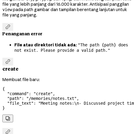
file yang lebih panjang dari 16.000 karakter. Antisipasi panggilan
pada path gambar dan tampilan berentang lanjutan untuk
view
file yang panjang.

Penanganan error
File atau direktori tidak ada:
"The path {path} does
not exist. Please provide a valid path."

create
Membuat file baru:
{
  "command"
: 
"create"
,
  "path"
: 
"/memories/notes.txt"
,
  "file_text"
: 
"Meeting notes:
\n
- Discussed project tim
}

