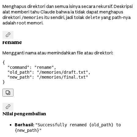
Menghapus direktori dan semua isinya secara rekursif. Deskripsi
alat memberi tahu Claude bahwa ia tidak dapat menghapus
direktori
itu sendiri, jadi tolak
yang path-nya
/memories
delete
adalah root memori.

rename
Mengganti nama atau memindahkan file atau direktori:
{
  "command"
: 
"rename"
,
  "old_path"
: 
"/memories/draft.txt"
,
  "new_path"
: 
"/memories/final.txt"
}


Nilai pengembalian
Berhasil:
"Successfully renamed {old_path} to
{new_path}"