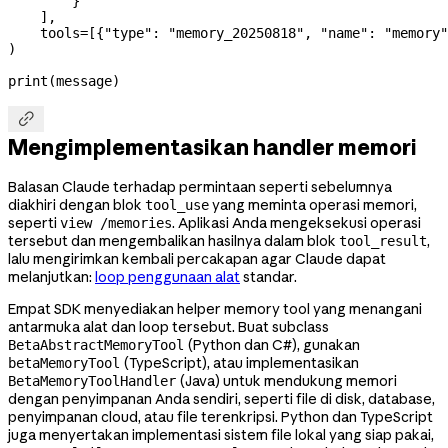
        }
    ],
    tools
=
[{
"type"
: 
"memory_20250818"
, 
"name"
: 
"memory"
)
print
(message)

Mengimplementasikan handler memori
Balasan Claude terhadap permintaan seperti sebelumnya
diakhiri dengan blok
yang meminta operasi memori,
tool_use
seperti
. Aplikasi Anda mengeksekusi operasi
view /memories
tersebut dan mengembalikan hasilnya dalam blok
,
tool_result
lalu mengirimkan kembali percakapan agar Claude dapat
melanjutkan:
loop penggunaan alat
standar.
Empat SDK menyediakan helper memory tool yang menangani
antarmuka alat dan loop tersebut. Buat subclass
(Python dan C#), gunakan
BetaAbstractMemoryTool
(TypeScript), atau implementasikan
betaMemoryTool
(Java) untuk mendukung memori
BetaMemoryToolHandler
dengan penyimpanan Anda sendiri, seperti file di disk, database,
penyimpanan cloud, atau file terenkripsi. Python dan TypeScript
juga menyertakan implementasi sistem file lokal yang siap pakai,