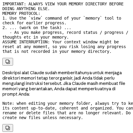
IMPORTANT: ALWAYS VIEW YOUR MEMORY DIRECTORY BEFORE 
DOING ANYTHING ELSE.

MEMORY PROTOCOL:

1. Use the `view` command of your `memory` tool to 
check for earlier progress.

2. ... (work on the task) ...

   - As you make progress, record status / progress / 
thoughts etc in your memory.

ASSUME INTERRUPTION: Your context window might be 
reset at any moment, so you risk losing any progress 
that is not recorded in your memory directory.

Deskripsi alat Claude sudah memberitahunya untuk menjaga
direktori memori tetap terorganisir, jadi Anda tidak perlu
mengulangi instruksi tersebut. Jika Claude masih membuat file
memori yang berantakan, Anda dapat memperkuatnya di
prompt Anda:
Note: when editing your memory folder, always try to ke
its content 
up-to-date,
 coherent and organized. You can 
rename or delete files that are no longer relevant. Do 
create new files unless necessary.
