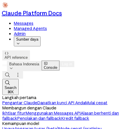
Claude Platform Docs
Messages
Managed Agents
Admin
Sumber daya


API reference

Bahasa Indonesia
Log in
Console




Search
⌘K
Langkah pertama
Pengantar Claude
Dapatkan kunci API Anda
Mulai cepat
Membangun dengan Claude
Ikhtisar fitur
Menggunakan Messages API
Alasan berhenti dan
fallback
Penolakan dan fallback
Kredit fallback
Kemampuan model
Upaya
Anggaran tugas (beta)
Mode cepat (pratinjau