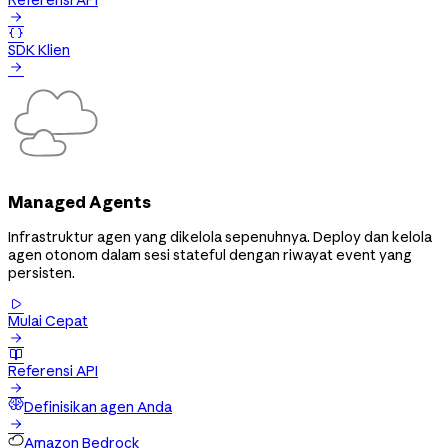
Referensi API


SDK Klien

Managed Agents
Infrastruktur agen yang dikelola sepenuhnya. Deploy dan kelola
agen otonom dalam sesi stateful dengan riwayat event yang
persisten.

Mulai Cepat


Referensi API

Definisikan agen Anda

Amazon Bedrock