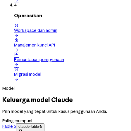

4
Operasikan

Workspace dan admin


Manajemen kunci API


Pemantauan penggunaan


Migrasi model

Model
Keluarga model Claude
Pilih model yang tepat untuk kasus penggunaan Anda.
Paling mumpuni
Fable 5
claude-fable-5
