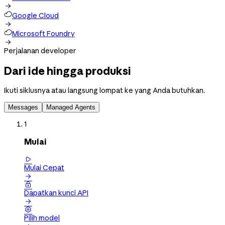

Google Cloud

Microsoft Foundry

Perjalanan developer
Dari ide hingga produksi
Ikuti siklusnya atau langsung lompat ke yang Anda butuhkan.
Messages
Managed Agents
1
Mulai

Mulai Cepat


Dapatkan kunci API


Pilih model