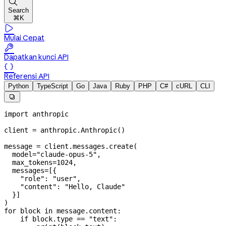

Search
⌘K

Mulai Cepat

Dapatkan kunci API

Referensi API
Python
TypeScript
Go
Java
Ruby
PHP
C#
cURL
CLI

import
 anthropic
client 
=
 anthropic.Anthropic()
message 
=
 client.messages.create(
  model
=
"claude-opus-5"
,
  max_tokens
=
1024
,
  messages
=
[{
    "role"
: 
"user"
,
    "content"
: 
"Hello, Claude"
  }]
)
for
 block 
in
 message.content:
    if
 block.type 
==
 "text"
: