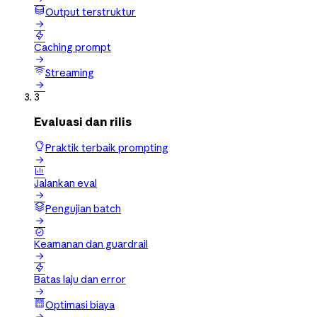
Output terstruktur


Caching prompt

Streaming

3
Evaluasi dan rilis
Praktik terbaik prompting


Jalankan eval

Pengujian batch


Keamanan dan guardrail


Batas laju dan error

Optimasi biaya