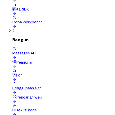


Instal SDK


Coba Workbench

2
Bangun

Messages API

Pemikiran


Vision


Penggunaan alat

Pencarian web


Eksekusi kode
