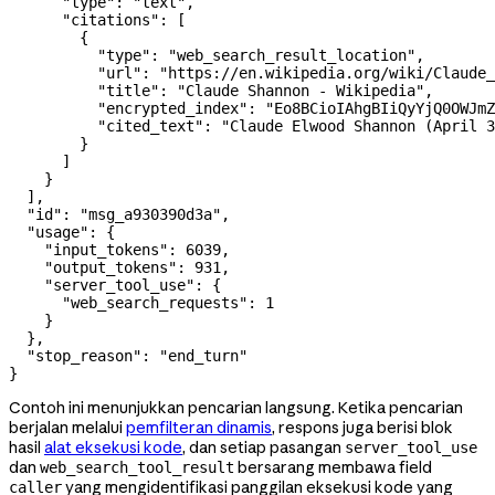
      "type"
: 
"text"
,
      "citations"
: [
        {
          "type"
: 
"web_search_result_location"
,
          "url"
: 
"https://en.wikipedia.org/wiki/Claude_
          "title"
: 
"Claude Shannon - Wikipedia"
,
          "encrypted_index"
: 
"Eo8BCioIAhgBIiQyYjQ0OWJmZ
          "cited_text"
: 
"Claude Elwood Shannon (April 3
        }
      ]
    }
  ],
  "id"
: 
"msg_a930390d3a"
,
  "usage"
: {
    "input_tokens"
: 
6039
,
    "output_tokens"
: 
931
,
    "server_tool_use"
: {
      "web_search_requests"
: 
1
    }
  },
  "stop_reason"
: 
"end_turn"
}
Contoh ini menunjukkan pencarian langsung. Ketika pencarian
berjalan melalui
pemfilteran dinamis
, respons juga berisi blok
hasil
alat eksekusi kode
, dan setiap pasangan
server_tool_use
dan
bersarang membawa field
web_search_tool_result
yang mengidentifikasi panggilan eksekusi kode yang
caller