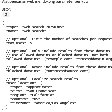
Alat pencarian web mendukung parameter berikut:
JSON

{
  "type"
: 
"web_search_20250305"
,
  "name"
: 
"web_search"
,
  // Optional: Limit the number of searches per request
  "max_uses"
: 
5
,
  // Optional: Only include results from these domains.
  // Use allowed_domains or blocked_domains, not both.
  "allowed_domains"
: [
"example.com"
, 
"trusteddomain.org
  // Optional: Never include results from these domains
  "blocked_domains"
: [
"untrustedsource.com"
],
  // Optional: Localize search results
  "user_location"
: {
    "type"
: 
"approximate"
,
    "city"
: 
"San Francisco"
,
    "region"
: 
"California"
,
    "country"
: 
"US"
,
    "timezone"
: 
"America/Los_Angeles"
  }
}