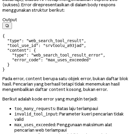
(sukses). Error direpresentasikan di dalam body respons
menggunakan struktur berikut:
Output

{
  "type"
: 
"web_search_tool_result"
,
  "tool_use_id"
: 
"srvtoolu_a93jad"
,
  "content"
: {
    "type"
: 
"web_search_tool_result_error"
,
    "error_code"
: 
"max_uses_exceeded"
  }
}
Pada error,
berupa satu objek error, bukan daftar blok
content
hasil. Pencarian yang berhasil tetapi tidak menemukan hasil
mengembalikan daftar
kosong, bukan error.
content
Berikut adalah kode error yang mungkin terjadi:
: Batas laju terlampaui
too_many_requests
: Parameter kueri pencarian tidak
invalid_tool_input
valid
: Penggunaan maksimum alat
max_uses_exceeded
pencarian web terlampaui