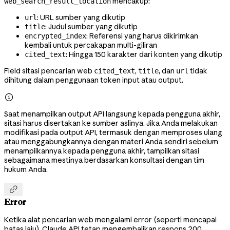
mencakup:
web_search_result_location
: URL sumber yang dikutip
url
: Judul sumber yang dikutip
title
: Referensi yang harus dikirimkan
encrypted_index
kembali untuk percakapan multi-giliran
: Hingga 150 karakter dari konten yang dikutip
cited_text
Field sitasi pencarian web
,
, dan
tidak
cited_text
title
url
dihitung dalam penggunaan token input atau output.

Saat menampilkan output API langsung kepada pengguna akhir,
sitasi harus disertakan ke sumber aslinya. Jika Anda melakukan
modifikasi pada output API, termasuk dengan memproses ulang
atau menggabungkannya dengan materi Anda sendiri sebelum
menampilkannya kepada pengguna akhir, tampilkan sitasi
sebagaimana mestinya berdasarkan konsultasi dengan tim
hukum Anda.

Error
Ketika alat pencarian web mengalami error (seperti mencapai
batas laju), Claude API tetap mengembalikan respons 200