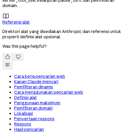
server_tool_use, kelanjutan pause_turn, dan pemfilteran
domain.

Referensi alat
Direktori alat yang disediakan Anthropic dan referensi untuk
properti definisi alat opsional.
Was this page helpful?


Cara kerja pencarian web
Kapan Claude mencari
Pemfilteran dinamis
Cara menggunakan pencarian web
Definisi alat
Penggunaan maksimum
Pemfilteran domain
Lokalisasi
Penyertaan respons
Respons
Hasil pencarian