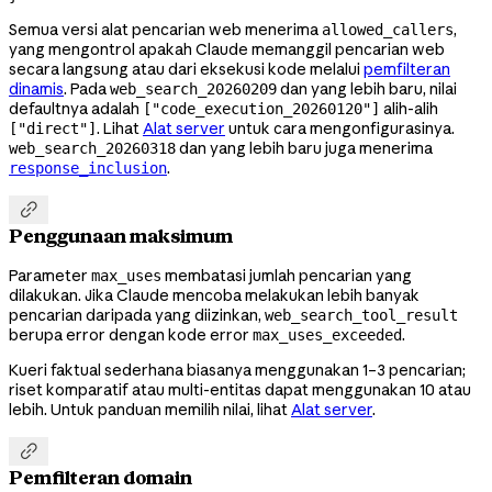
Semua versi alat pencarian web menerima
,
allowed_callers
yang mengontrol apakah Claude memanggil pencarian web
secara langsung atau dari eksekusi kode melalui
pemfilteran
dinamis
. Pada
dan yang lebih baru, nilai
web_search_20260209
defaultnya adalah
alih-alih
["code_execution_20260120"]
. Lihat
Alat server
untuk cara mengonfigurasinya.
["direct"]
dan yang lebih baru juga menerima
web_search_20260318
.
response_inclusion

Penggunaan maksimum
Parameter
membatasi jumlah pencarian yang
max_uses
dilakukan. Jika Claude mencoba melakukan lebih banyak
pencarian daripada yang diizinkan,
web_search_tool_result
berupa error dengan kode error
.
max_uses_exceeded
Kueri faktual sederhana biasanya menggunakan 1–3 pencarian;
riset komparatif atau multi-entitas dapat menggunakan 10 atau
lebih. Untuk panduan memilih nilai, lihat
Alat server
.

Pemfilteran domain