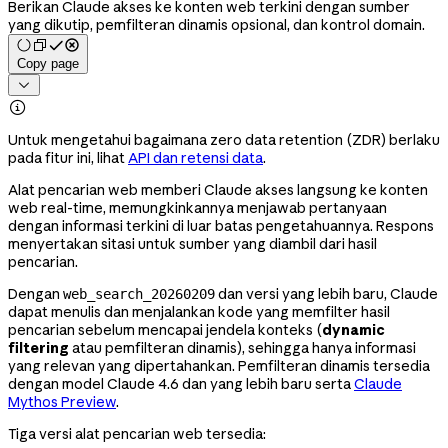
Berikan Claude akses ke konten web terkini dengan sumber
yang dikutip, pemfilteran dinamis opsional, dan kontrol domain.
Copy page


Untuk mengetahui bagaimana zero data retention (ZDR) berlaku
pada fitur ini, lihat
API dan retensi data
.
Alat pencarian web memberi Claude akses langsung ke konten
web real-time, memungkinkannya menjawab pertanyaan
dengan informasi terkini di luar batas pengetahuannya. Respons
menyertakan sitasi untuk sumber yang diambil dari hasil
pencarian.
Dengan
dan versi yang lebih baru, Claude
web_search_20260209
dapat menulis dan menjalankan kode yang memfilter hasil
pencarian sebelum mencapai jendela konteks (
dynamic
filtering
atau pemfilteran dinamis), sehingga hanya informasi
yang relevan yang dipertahankan. Pemfilteran dinamis tersedia
dengan model Claude 4.6 dan yang lebih baru serta
Claude
Mythos Preview
.
Tiga versi alat pencarian web tersedia: