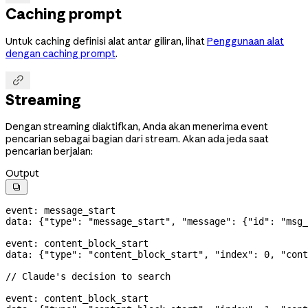
Caching prompt
Untuk caching definisi alat antar giliran, lihat
Penggunaan alat
dengan caching prompt
.

Streaming
Dengan streaming diaktifkan, Anda akan menerima event
pencarian sebagai bagian dari stream. Akan ada jeda saat
pencarian berjalan:
Output

event: message_start
data: {
"type"
: 
"message_start"
, 
"message"
: {
"id"
: 
"msg_
event: content_block_start
data: {
"type"
: 
"content_block_start"
, 
"index"
: 
0
, 
"cont
// Claude's decision to search
event: content_block_start