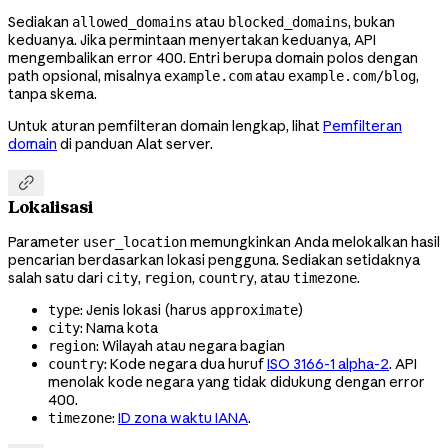
Sediakan
atau
, bukan
allowed_domains
blocked_domains
keduanya. Jika permintaan menyertakan keduanya, API
mengembalikan error 400. Entri berupa domain polos dengan
path opsional, misalnya
atau
,
example.com
example.com/blog
tanpa skema.
Untuk aturan pemfilteran domain lengkap, lihat
Pemfilteran
domain
di panduan Alat server.

Lokalisasi
Parameter
memungkinkan Anda melokalkan hasil
user_location
pencarian berdasarkan lokasi pengguna. Sediakan setidaknya
salah satu dari
,
,
, atau
.
city
region
country
timezone
: Jenis lokasi (harus
)
type
approximate
: Nama kota
city
: Wilayah atau negara bagian
region
: Kode negara dua huruf
ISO 3166-1 alpha-2
. API
country
menolak kode negara yang tidak didukung dengan error
400.
:
ID zona waktu IANA
.
timezone