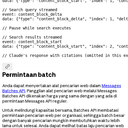
data: {
"type"
: 
"content_block_start"
, 
"index"
: 
1
, 
"cont
// Search query streamed
event: content_block_delta
data: {
"type"
: 
"content_block_delta"
, 
"index"
: 
1
, 
"delt
// Pause while search executes
// Search results streamed
event: content_block_start
data: {
"type"
: 
"content_block_start"
, 
"index"
: 
2
, 
"cont
// Claude's response with citations (omitted in this ex

Permintaan batch
Anda dapat menyertakan alat pencarian web dalam
Messages
Batches API
. Panggilan alat pencarian web melalui Messages
Batches API dikenakan harga yang sama dengan yang ada di
permintaan Messages API reguler.
Untuk melindungi kapasitas bersama, Batches API membatasi
permintaan pencarian web per organisasi, sehingga batch besar
dengan banyak pencarian mungkin membutuhkan waktu lebih
lama untuk selesai. Anda dapat melihat batas laju pencarian web