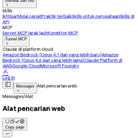
Gambar dan visi

Skills
Ikhtisar
Mulai cepat
Praktik terbaik
Skills untuk perusahaan
Skills di
API
MCP
Server MCP jarak jauh
Konektor MCP
Tunnel MCP

Claude di platform cloud
Amazon Bedrock (Opus 4.7 dan yang lebih baru)
Amazon
Bedrock (Opus 4.6 dan yang lebih lama)
Claude Platform di
AWS
Google Cloud
Microsoft Foundry

Log in

Alat pencarian web
Messages

Messages
/
Alat
Alat pencarian web
Copy page
