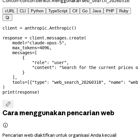
Contoh-contoh berikut menggunakan
:
web_search_20260318
cURL
CLI
Python
TypeScript
C#
Go
Java
PHP
Ruby

client 
=
 anthropic.Anthropic()
response 
=
 client.messages.create(
    model
=
"claude-opus-5"
,
    max_tokens
=
4096
,
    messages
=
[
        {
            "role"
: 
"user"
,
            "content"
: 
"Search for the current prices o
        }
    ],
    tools
=
[{
"type"
: 
"web_search_20260318"
, 
"name"
: 
"web
)
print
(response)

Cara menggunakan pencarian web

Pencarian web diaktifkan untuk organisasi Anda kecuali