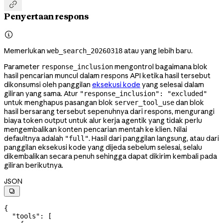

Penyertaan respons

Memerlukan
atau yang lebih baru.
web_search_20260318
Parameter
mengontrol bagaimana blok
response_inclusion
hasil pencarian muncul dalam respons API ketika hasil tersebut
dikonsumsi oleh panggilan
eksekusi kode
yang selesai dalam
giliran yang sama. Atur
"response_inclusion": "excluded"
untuk menghapus pasangan blok
dan blok
server_tool_use
hasil bersarang tersebut sepenuhnya dari respons, mengurangi
biaya token output untuk alur kerja agentik yang tidak perlu
mengembalikan konten pencarian mentah ke klien. Nilai
defaultnya adalah
. Hasil dari panggilan langsung, atau dari
"full"
panggilan eksekusi kode yang dijeda sebelum selesai, selalu
dikembalikan secara penuh sehingga dapat dikirim kembali pada
giliran berikutnya.
JSON

{
  "tools"
: [