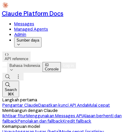
Claude Platform Docs
Messages
Managed Agents
Admin
Sumber daya


API reference

Bahasa Indonesia
Log in
Console




Search
⌘K
Langkah pertama
Pengantar Claude
Dapatkan kunci API Anda
Mulai cepat
Membangun dengan Claude
Ikhtisar fitur
Menggunakan Messages API
Alasan berhenti dan
fallback
Penolakan dan fallback
Kredit fallback
Kemampuan model
Upaya
Anggaran tugas (beta)
Mode cepat (pratinjau