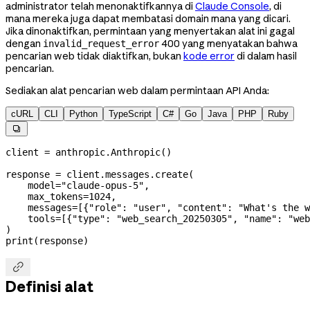
administrator telah menonaktifkannya di
Claude Console
, di
mana mereka juga dapat membatasi domain mana yang dicari.
Jika dinonaktifkan, permintaan yang menyertakan alat ini gagal
dengan
400 yang menyatakan bahwa
invalid_request_error
pencarian web tidak diaktifkan, bukan
kode error
di dalam hasil
pencarian.
Sediakan alat pencarian web dalam permintaan API Anda:
cURL
CLI
Python
TypeScript
C#
Go
Java
PHP
Ruby

client 
=
 anthropic.Anthropic()
response 
=
 client.messages.create(
    model
=
"claude-opus-5"
,
    max_tokens
=
1024
,
    messages
=
[{
"role"
: 
"user"
, 
"content"
: 
"What's the w
    tools
=
[{
"type"
: 
"web_search_20250305"
, 
"name"
: 
"web
)
print
(response)

Definisi alat