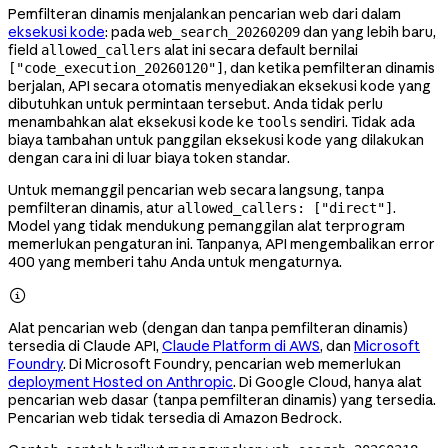
Pemfilteran dinamis menjalankan pencarian web dari dalam
eksekusi kode
: pada
dan yang lebih baru,
web_search_20260209
field
alat ini secara default bernilai
allowed_callers
, dan ketika pemfilteran dinamis
["code_execution_20260120"]
berjalan, API secara otomatis menyediakan eksekusi kode yang
dibutuhkan untuk permintaan tersebut. Anda tidak perlu
menambahkan alat eksekusi kode ke
sendiri. Tidak ada
tools
biaya tambahan untuk panggilan eksekusi kode yang dilakukan
dengan cara ini di luar biaya token standar.
Untuk memanggil pencarian web secara langsung, tanpa
pemfilteran dinamis, atur
.
allowed_callers: ["direct"]
Model yang tidak mendukung pemanggilan alat terprogram
memerlukan pengaturan ini. Tanpanya, API mengembalikan error
400 yang memberi tahu Anda untuk mengaturnya.

Alat pencarian web (dengan dan tanpa pemfilteran dinamis)
tersedia di Claude API,
Claude Platform di AWS
, dan
Microsoft
Foundry
. Di Microsoft Foundry, pencarian web memerlukan
deployment Hosted on Anthropic
. Di Google Cloud, hanya alat
pencarian web dasar (tanpa pemfilteran dinamis) yang tersedia.
Pencarian web tidak tersedia di Amazon Bedrock.