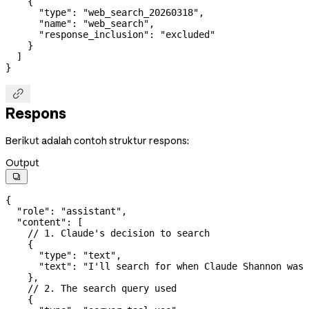
    {
      "type"
: 
"web_search_20260318"
,
      "name"
: 
"web_search"
,
      "response_inclusion"
: 
"excluded"
    }
  ]
}

Respons
Berikut adalah contoh struktur respons:
Output

{
  "role"
: 
"assistant"
,
  "content"
: [
    // 1. Claude's decision to search
    {
      "type"
: 
"text"
,
      "text"
: 
"I'll search for when Claude Shannon was 
    },
    // 2. The search query used
    {