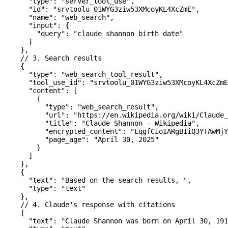
      "type"
: 
"server_tool_use"
,
      "id"
: 
"srvtoolu_01WYG3ziw53XMcoyKL4XcZmE"
,
      "name"
: 
"web_search"
,
      "input"
: {
        "query"
: 
"claude shannon birth date"
      }
    },
    // 3. Search results
    {
      "type"
: 
"web_search_tool_result"
,
      "tool_use_id"
: 
"srvtoolu_01WYG3ziw53XMcoyKL4XcZmE
      "content"
: [
        {
          "type"
: 
"web_search_result"
,
          "url"
: 
"https://en.wikipedia.org/wiki/Claude_
          "title"
: 
"Claude Shannon - Wikipedia"
,
          "encrypted_content"
: 
"EqgfCioIARgBIiQ3YTAwMjY
          "page_age"
: 
"April 30, 2025"
        }
      ]
    },
    {
      "text"
: 
"Based on the search results, "
,
      "type"
: 
"text"
    },
    // 4. Claude's response with citations
    {
      "text"
: 
"Claude Shannon was born on April 30, 191