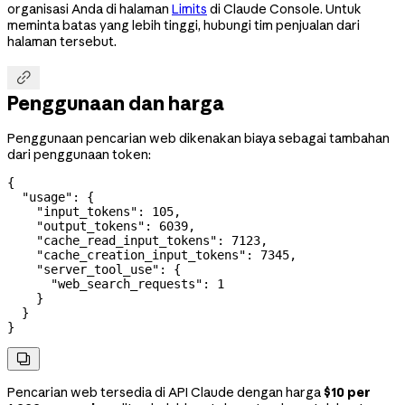
organisasi Anda di halaman
Limits
di Claude Console. Untuk
meminta batas yang lebih tinggi, hubungi tim penjualan dari
halaman tersebut.

Penggunaan dan harga
Penggunaan pencarian web dikenakan biaya sebagai tambahan
dari penggunaan token:
{
  "usage"
: {
    "input_tokens"
: 
105
,
    "output_tokens"
: 
6039
,
    "cache_read_input_tokens"
: 
7123
,
    "cache_creation_input_tokens"
: 
7345
,
    "server_tool_use"
: {
      "web_search_requests"
: 
1
    }
  }
}

Pencarian web tersedia di API Claude dengan harga
$10 per