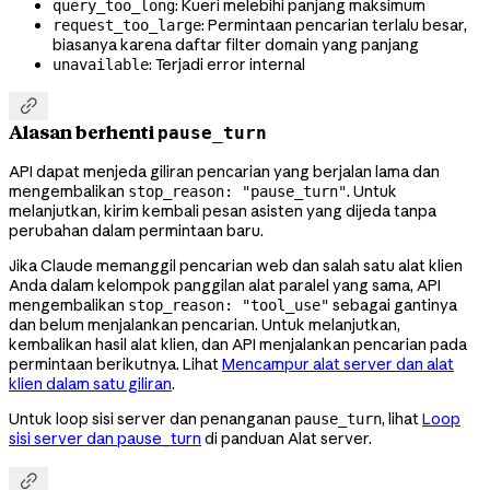
: Kueri melebihi panjang maksimum
query_too_long
: Permintaan pencarian terlalu besar,
request_too_large
biasanya karena daftar filter domain yang panjang
: Terjadi error internal
unavailable

Alasan berhenti
pause_turn
API dapat menjeda giliran pencarian yang berjalan lama dan
mengembalikan
. Untuk
stop_reason: "pause_turn"
melanjutkan, kirim kembali pesan asisten yang dijeda tanpa
perubahan dalam permintaan baru.
Jika Claude memanggil pencarian web dan salah satu alat klien
Anda dalam kelompok panggilan alat paralel yang sama, API
mengembalikan
sebagai gantinya
stop_reason: "tool_use"
dan belum menjalankan pencarian. Untuk melanjutkan,
kembalikan hasil alat klien, dan API menjalankan pencarian pada
permintaan berikutnya. Lihat
Mencampur alat server dan alat
klien dalam satu giliran
.
Untuk loop sisi server dan penanganan
, lihat
Loop
pause_turn
sisi server dan pause_turn
di panduan Alat server.
