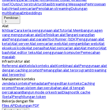
riset)
Output terstruktur
Sitasi
Streaming Messages
Pemrosesan
batch
Hasil pencarian
Penolakan streaming
Dukungan
multibahasa
Embeddings
Pemikiran

Alat
Ikhtisar
Cara kerja penggunaan alat
Tutorial: Membangun agen
yang menggunakan alat
Definisikan alat
Tangani panggilan
alat
Penggunaan alat paralel
Tool Runner (SDK)
Penggunaan alat
ketat
Alat server
Alat pencarian web
Alat pengambilan web
Alat
eksekusi kode
Alat penasihat
Alat pencarian alat
Alat memori
Alat
bash
Alat editor teks
Alat penggunaan komputer
Pemecahan
masalah
Infrastruktur alat
Referensi alat
Kelola konteks alat
Kombinasi alat
Penggunaan alat
dengan caching prompt
Pemanggilan alat terprogram
Streaming
alat terperinci
Manajemen konteks
Jendela konteks
Pemadatan
Pengeditan konteks
Caching
prompt
Pesan sistem dan perubahan alat di tengah
percakapan
Bangun mode orkestrasi
Diagnostik cache
(beta)
Penghitungan token
Bekerja dengan file
Files API
Dukungan PDF