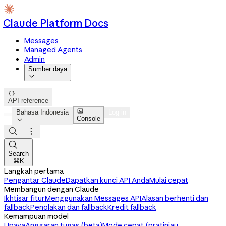
Claude Platform Docs
Messages
Managed Agents
Admin
Sumber daya


API reference

Bahasa Indonesia
Log in
Console




Search
⌘K
Langkah pertama
Pengantar Claude
Dapatkan kunci API Anda
Mulai cepat
Membangun dengan Claude
Ikhtisar fitur
Menggunakan Messages API
Alasan berhenti dan
fallback
Penolakan dan fallback
Kredit fallback
Kemampuan model
Upaya
Anggaran tugas (beta)
Mode cepat (pratinjau