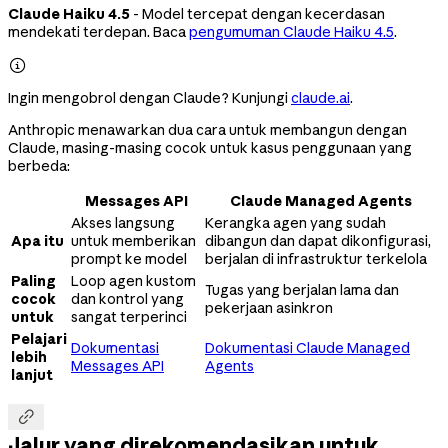
Claude Haiku 4.5
- Model tercepat dengan kecerdasan
mendekati terdepan. Baca
pengumuman Claude Haiku 4.5
.

Ingin mengobrol dengan Claude? Kunjungi
claude.ai
.
Anthropic menawarkan dua cara untuk membangun dengan
Claude, masing-masing cocok untuk kasus penggunaan yang
berbeda:
Messages API
Claude Managed Agents
Akses langsung
Kerangka agen yang sudah
Apa itu
untuk memberikan
dibangun dan dapat dikonfigurasi,
prompt ke model
berjalan di infrastruktur terkelola
Paling
Loop agen kustom
Tugas yang berjalan lama dan
cocok
dan kontrol yang
pekerjaan asinkron
untuk
sangat terperinci
Pelajari
Dokumentasi
Dokumentasi Claude Managed
lebih
Messages API
Agents
lanjut

Jalur yang direkomendasikan untuk