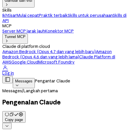
Gambar dan visi

Skills
Ikhtisar
Mulai cepat
Praktik terbaik
Skills untuk perusahaan
Skills di
API
MCP
Server MCP jarak jauh
Konektor MCP
Tunnel MCP

Claude di platform cloud
Amazon Bedrock (Opus 4.7 dan yang lebih baru)
Amazon
Bedrock (Opus 4.6 dan yang lebih lama)
Claude Platform di
AWS
Google Cloud
Microsoft Foundry

Log in

Pengantar Claude
Messages

Messages
/
Langkah pertama
Pengenalan Claude
Copy page
