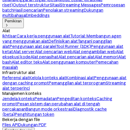
riset)
Output terstruktur
Sitasi
Streaming Messages
Pemrosesan
batch
Hasil pencarian
Penolakan streaming
Dukungan
multibahasa
Embeddings
Pemikiran

Alat
Ikhtisar
Cara kerja penggunaan alat
Tutorial: Membangun agen
yang menggunakan alat
Definisikan alat
Tangani panggilan
alat
Penggunaan alat paralel
Tool Runner (SDK)
Penggunaan alat
ketat
Alat server
Alat pencarian web
Alat pengambilan web
Alat
eksekusi kode
Alat penasihat
Alat pencarian alat
Alat memori
Alat
bash
Alat editor teks
Alat penggunaan komputer
Pemecahan
masalah
Infrastruktur alat
Referensi alat
Kelola konteks alat
Kombinasi alat
Penggunaan alat
dengan caching prompt
Pemanggilan alat terprogram
Streaming
alat terperinci
Manajemen konteks
Jendela konteks
Pemadatan
Pengeditan konteks
Caching
prompt
Pesan sistem dan perubahan alat di tengah
percakapan
Bangun mode orkestrasi
Diagnostik cache
(beta)
Penghitungan token
Bekerja dengan file
Files API
Dukungan PDF