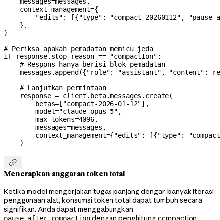
    messages
=
messages,
    context_management
=
{
        "edits"
: [{
"type"
: 
"compact_20260112"
, 
"pause_a
    },
)
# Periksa apakah pemadatan memicu jeda
if
 response.stop_reason 
==
 "compaction"
:
    # Respons hanya berisi blok pemadatan
    messages.append({
"role"
: 
"assistant"
, 
"content"
: re
    # Lanjutkan permintaan
    response 
=
 client.beta.messages.create(
        betas
=
[
"compact-2026-01-12"
],
        model
=
"claude-opus-5"
,
        max_tokens
=
4096
,
        messages
=
messages,
        context_management
=
{
"edits"
: [{
"type"
: 
"compact
    )

Menerapkan anggaran token total
Ketika model mengerjakan tugas panjang dengan banyak iterasi
penggunaan alat, konsumsi token total dapat tumbuh secara
signifikan. Anda dapat menggabungkan
dengan penghitung compaction
pause_after_compaction