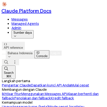
Claude Platform Docs
Messages
Managed Agents
Admin
Sumber daya


API reference

Bahasa Indonesia
Log in
Console




Search
⌘K
Langkah pertama
Pengantar Claude
Dapatkan kunci API Anda
Mulai cepat
Membangun dengan Claude
Ikhtisar fitur
Menggunakan Messages API
Alasan berhenti dan
fallback
Penolakan dan fallback
Kredit fallback
Kemampuan model
Upaya
Anggaran tugas (beta)
Mode cepat (pratinjau