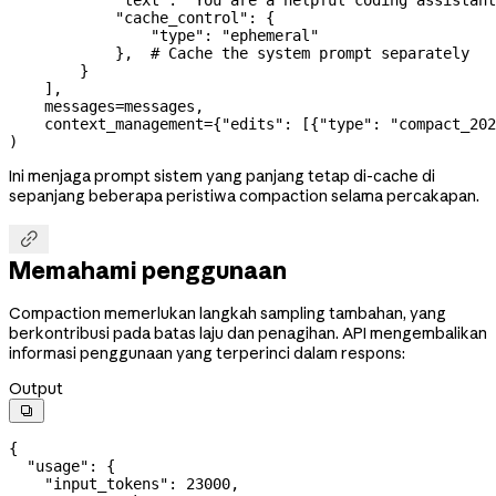
            "cache_control"
: {
                "type"
: 
"ephemeral"
            },  
# Cache the system prompt separately
        }
    ],
    messages
=
messages,
    context_management
=
{
"edits"
: [{
"type"
: 
"compact_202
)
Ini menjaga prompt sistem yang panjang tetap di-cache di
sepanjang beberapa peristiwa compaction selama percakapan.

Memahami penggunaan
Compaction memerlukan langkah sampling tambahan, yang
berkontribusi pada batas laju dan penagihan. API mengembalikan
informasi penggunaan yang terperinci dalam respons:
Output

{
  "usage"
: {
    "input_tokens"
: 
23000
,