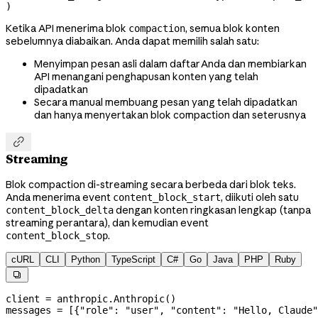
)
Ketika API menerima blok
, semua blok konten
compaction
sebelumnya diabaikan. Anda dapat memilih salah satu:
Menyimpan pesan asli dalam daftar Anda dan membiarkan
API menangani penghapusan konten yang telah
dipadatkan
Secara manual membuang pesan yang telah dipadatkan
dan hanya menyertakan blok compaction dan seterusnya

Streaming
Blok compaction di-streaming secara berbeda dari blok teks.
Anda menerima event
, diikuti oleh satu
content_block_start
dengan konten ringkasan lengkap (tanpa
content_block_delta
streaming perantara), dan kemudian event
.
content_block_stop
cURL
CLI
Python
TypeScript
C#
Go
Java
PHP
Ruby

client 
=
 anthropic.Anthropic()
messages 
=
 [{
"role"
: 
"user"
, 
"content"
: 
"Hello, Claude"