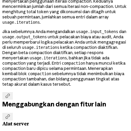
menyertakan penggunaan iterasi compaction. Keduanya
mencerminkan jumlah dari semua iterasi non-compaction. Untuk
menghitung total token yang dikonsumsi dan ditagih untuk
sebuah permintaan, jumlahkan semua entri dalam array
.
usage.iterations
Jika sebelumnya Anda mengandalkan
dan
usage.input_tokens
untuk pelacakan biaya atau audit, Anda
usage.output_tokens
perlu memperbarui logika pelacakan Anda untuk mengagregasi
di seluruh
ketika compaction diaktifkan.
usage.iterations
Dengan beta compaction diaktifkan, setiap respons
menyertakan
, bahkan jika tidak ada
usage.iterations
compaction yang terjadi. Entri
hanya muncul ketika
compaction
compaction baru dipicu selama permintaan. Menerapkan
kembali blok
sebelumnya tidak menimbulkan biaya
compaction
compaction tambahan, dan bidang penggunaan tingkat atas
tetap akurat dalam kasus tersebut.

Menggabungkan dengan fitur lain

Alat server