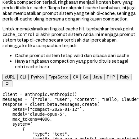
Ketika compaction terjadi, ringkasan menjadi konten baru yang
perlu ditulis ke cache. Tanpa breakpoint cache tambahan, ini juga
akan membatalkan prompt sistem yang telah di-cache, sehingga
perlu di-cache ulang bersama dengan ringkasan compaction.
Untuk memaksimalkan tingkat cache hit, tambahkan breakpoint
di akhir prompt sistem Anda. Ini menjaga prompt
cache_control
sistem tetap di-cache secara terpisah dari percakapan,
sehingga ketika compaction terjadi:
Cache prompt sistem tetap valid dan dibaca dari cache
Hanya ringkasan compaction yang perlu ditulis sebagai
entri cache baru
cURL
CLI
Python
TypeScript
C#
Go
Java
PHP
Ruby

client 
=
 anthropic.Anthropic()
messages 
=
 [{
"role"
: 
"user"
, 
"content"
: 
"Hello, Claude"
response 
=
 client.beta.messages.create(
    betas
=
[
"compact-2026-01-12"
],
    model
=
"claude-opus-5"
,
    max_tokens
=
4096
,
    system
=
[
        {
            "type"
: 
"text"
,
            "text"
: 
"You are a helpful coding assistant