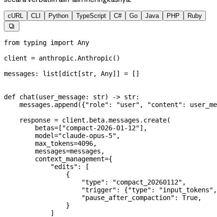
cURL
CLI
Python
TypeScript
C#
Go
Java
PHP
Ruby

from
 typing 
import
 Any
client 
=
 anthropic.Anthropic()
messages: list[dict[
str
, Any]] 
=
 []
def
 chat
(
user_message
: 
str
) -> 
str
:
    messages.append({
"role"
: 
"user"
, 
"content"
: user_me
    response 
=
 client.beta.messages.create(
        betas
=
[
"compact-2026-01-12"
],
        model
=
"claude-opus-5"
,
        max_tokens
=
4096
,
        messages
=
messages,
        context_management
=
{
            "edits"
: [
                {
                    "type"
: 
"compact_20260112"
,
                    "trigger"
: {
"type"
: 
"input_tokens"
,
                    "pause_after_compaction"
: 
True
,
                }
            ]