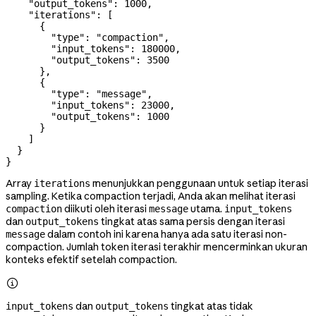
    "output_tokens"
: 
1000
,
    "iterations"
: [
      {
        "type"
: 
"compaction"
,
        "input_tokens"
: 
180000
,
        "output_tokens"
: 
3500
      },
      {
        "type"
: 
"message"
,
        "input_tokens"
: 
23000
,
        "output_tokens"
: 
1000
      }
    ]
  }
}
Array
menunjukkan penggunaan untuk setiap iterasi
iterations
sampling. Ketika compaction terjadi, Anda akan melihat iterasi
diikuti oleh iterasi
utama.
compaction
message
input_tokens
dan
tingkat atas sama persis dengan iterasi
output_tokens
dalam contoh ini karena hanya ada satu iterasi non-
message
compaction. Jumlah token iterasi terakhir mencerminkan ukuran
konteks efektif setelah compaction.

dan
tingkat atas tidak
input_tokens
output_tokens