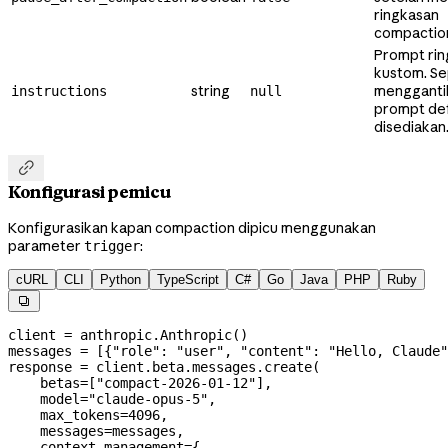
ringkasan
compactio
Prompt ri
kustom. S
string
mengganti
instructions
null
prompt defa
disediakan

Konfigurasi pemicu
Konfigurasikan kapan compaction dipicu menggunakan
parameter
:
trigger
cURL
CLI
Python
TypeScript
C#
Go
Java
PHP
Ruby

client 
=
 anthropic.Anthropic()
messages 
=
 [{
"role"
: 
"user"
, 
"content"
: 
"Hello, Claude"
response 
=
 client.beta.messages.create(
    betas
=
[
"compact-2026-01-12"
],
    model
=
"claude-opus-5"
,
    max_tokens
=
4096
,
    messages
=
messages,
    context_management
=
{