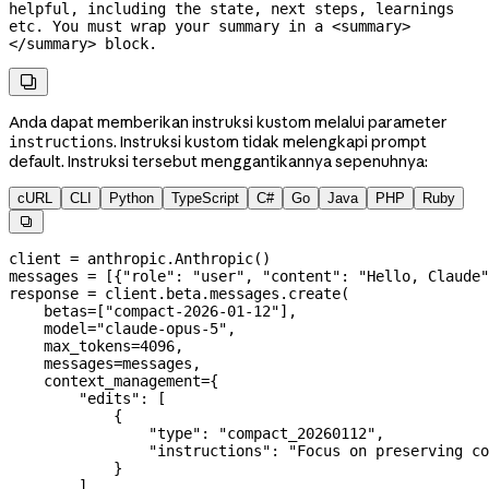
helpful, including the state, next steps, learnings 
etc. You must wrap your summary in a <summary>
</summary> block.

Anda dapat memberikan instruksi kustom melalui parameter
. Instruksi kustom tidak melengkapi prompt
instructions
default. Instruksi tersebut menggantikannya sepenuhnya:
cURL
CLI
Python
TypeScript
C#
Go
Java
PHP
Ruby

client 
=
 anthropic.Anthropic()
messages 
=
 [{
"role"
: 
"user"
, 
"content"
: 
"Hello, Claude"
response 
=
 client.beta.messages.create(
    betas
=
[
"compact-2026-01-12"
],
    model
=
"claude-opus-5"
,
    max_tokens
=
4096
,
    messages
=
messages,
    context_management
=
{
        "edits"
: [
            {
                "type"
: 
"compact_20260112"
,
                "instructions"
: 
"Focus on preserving co
            }
        ]