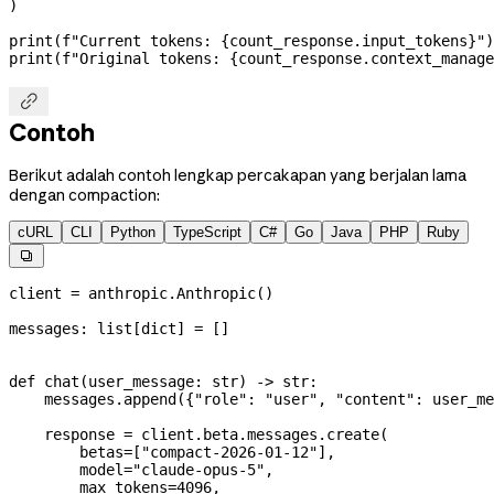
)
print
(
f
"Current tokens: 
{
count_response.input_tokens
}
"
)
print
(
f
"Original tokens: 
{
count_response.context_manag

Contoh
Berikut adalah contoh lengkap percakapan yang berjalan lama
dengan compaction:
cURL
CLI
Python
TypeScript
C#
Go
Java
PHP
Ruby

client 
=
 anthropic.Anthropic()
messages: list[
dict
] 
=
 []
def
 chat
(
user_message
: 
str
) -> 
str
:
    messages.append({
"role"
: 
"user"
, 
"content"
: user_me
    response 
=
 client.beta.messages.create(
        betas
=
[
"compact-2026-01-12"
],
        model
=
"claude-opus-5"
,
        max_tokens
=
4096
,