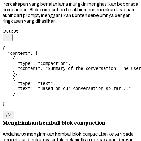
Percakapan yang berjalan lama mungkin menghasilkan beberapa
compaction. Blok compaction terakhir mencerminkan keadaan
akhir dari prompt, menggantikan konten sebelumnya dengan
ringkasan yang dihasilkan.
Output

{
  "content"
: [
    {
      "type"
: 
"compaction"
,
      "content"
: 
"Summary of the conversation: The user
    },
    {
      "type"
: 
"text"
,
      "text"
: 
"Based on our conversation so far..."
    }
  ]
}

Mengirimkan kembali blok compaction
Anda harus mengirimkan kembali blok
ke API pada
compaction
permintaan berikutnya untuk melanjutkan percakapan dengan