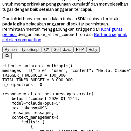
untuk memperkirakan penggunaan kumulatif dan menyelesaikan
tugas dengan baik setelah anggaran tercapai.
Contoh ini hanya muncul dalam bahasa SDK: nilainya terletak
pada logika pelacakan anggaran di sekitar permintaan.
Permintaan mentah menggabungkan
dari
Konfigurasi
trigger
pemicu
dengan
dari
Berhenti sejenak
pause_after_compaction
setelah compaction
.
Python
TypeScript
C#
Go
Java
PHP
Ruby

client 
=
 anthropic.Anthropic()
messages 
=
 [{
"role"
: 
"user"
, 
"content"
: 
"Hello, Claude"
TRIGGER_THRESHOLD
 =
 100_000
TOTAL_TOKEN_BUDGET
 =
 3_000_000
n_compactions 
=
 0
response 
=
 client.beta.messages.create(
    betas
=
[
"compact-2026-01-12"
],
    model
=
"claude-opus-5"
,
    max_tokens
=
4096
,
    messages
=
messages,
    context_management
=
{
        "edits"
: [
            {