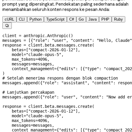
prompt yang dipersingkat. Pendekatan paling sederhana adalah
menambahkan seluruh konten respons ke pesan Anda:
cURL
CLI
Python
TypeScript
C#
Go
Java
PHP
Ruby

client 
=
 anthropic.Anthropic()
messages 
=
 [{
"role"
: 
"user"
, 
"content"
: 
"Hello, Claude"
response 
=
 client.beta.messages.create(
    betas
=
[
"compact-2026-01-12"
],
    model
=
"claude-opus-5"
,
    max_tokens
=
4096
,
    messages
=
messages,
    context_management
=
{
"edits"
: [{
"type"
: 
"compact_202
)
# Setelah menerima respons dengan blok compaction
messages.append({
"role"
: 
"assistant"
, 
"content"
: respon
# Lanjutkan percakapan
messages.append({
"role"
: 
"user"
, 
"content"
: 
"Now add er
response 
=
 client.beta.messages.create(
    betas
=
[
"compact-2026-01-12"
],
    model
=
"claude-opus-5"
,
    max_tokens
=
4096
,
    messages
=
messages,
    context_management
=
{
"edits"
: [{
"type"
: 
"compact_202