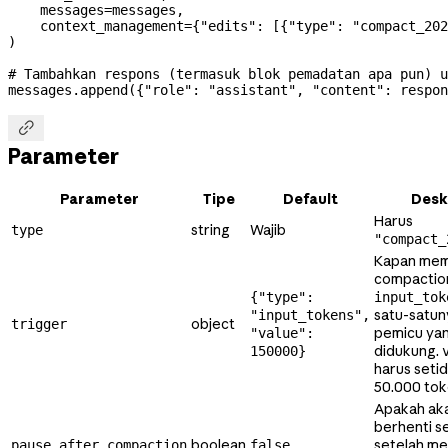
    messages
=
messages,
    context_management
=
{
"edits"
: [{
"type"
: 
"compact_202
)
# Tambahkan respons (termasuk blok pemadatan apa pun) u
messages.append({
"role"
: 
"assistant"
, 
"content"
: respon

Parameter
Parameter
Tipe
Default
Desk
Harus
string
Wajib
type
"compact_
Kapan mem
compactio
{"type":
input_tok
satu-satun
"input_tokens",
object
trigger
pemicu ya
"value":
didukung.
150000}
harus seti
50.000 tok
Apakah ak
berhenti s
boolean
setelah me
pause_after_compaction
false