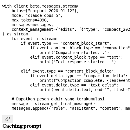
with
 client.beta.messages.stream(
    betas
=
[
"compact-2026-01-12"
],
    model
=
"claude-opus-5"
,
    max_tokens
=
4096
,
    messages
=
messages,
    context_management
=
{
"edits"
: [{
"type"
: 
"compact_202
) 
as
 stream:
    for
 event 
in
 stream:
        if
 event.type 
==
 "content_block_start"
:
            if
 event.content_block.type 
==
 "compaction"
                print
(
"Compaction started..."
)
            elif
 event.content_block.type 
==
 "text"
:
                print
(
"Text response started..."
)
        elif
 event.type 
==
 "content_block_delta"
:
            if
 event.delta.type 
==
 "compaction_delta"
:
                print
(
f
"Compaction complete: 
{
len
(event
            elif
 event.delta.type 
==
 "text_delta"
:
                print
(event.delta.text, 
end
=
""
, 
flush
=
T
    # Dapatkan pesan akhir yang terakumulasi
    message 
=
 stream.get_final_message()
    messages.append({
"role"
: 
"assistant"
, 
"content"
: me

Caching prompt