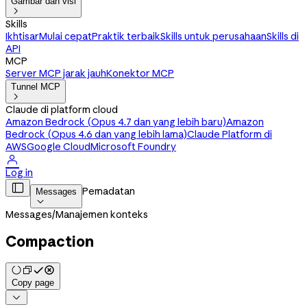
Gambar dan visi

Skills
Ikhtisar
Mulai cepat
Praktik terbaik
Skills untuk perusahaan
Skills di
API
MCP
Server MCP jarak jauh
Konektor MCP
Tunnel MCP

Claude di platform cloud
Amazon Bedrock (Opus 4.7 dan yang lebih baru)
Amazon
Bedrock (Opus 4.6 dan yang lebih lama)
Claude Platform di
AWS
Google Cloud
Microsoft Foundry

Log in

Pemadatan
Messages

Messages
/
Manajemen konteks
Compaction
Copy page
