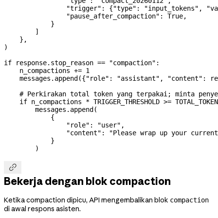
                "type"
: 
"compact_20260112"
,
                "trigger"
: {
"type"
: 
"input_tokens"
, 
"va
                "pause_after_compaction"
: 
True
,
            }
        ]
    },
)
if
 response.stop_reason 
==
 "compaction"
:
    n_compactions 
+=
 1
    messages.append({
"role"
: 
"assistant"
, 
"content"
: re
    # Perkirakan total token yang terpakai; minta penye
    if
 n_compactions 
*
 TRIGGER_THRESHOLD
 >=
 TOTAL_TOKEN
        messages.append(
            {
                "role"
: 
"user"
,
                "content"
: 
"Please wrap up your current
            }
        )

Bekerja dengan blok compaction
Ketika compaction dipicu, API mengembalikan blok
compaction
di awal respons asisten.