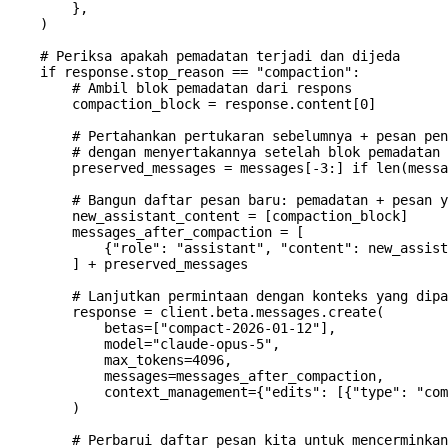
        },
    )
    # Periksa apakah pemadatan terjadi dan dijeda
    if
 response.stop_reason 
==
 "compaction"
:
        # Ambil blok pemadatan dari respons
        compaction_block 
=
 response.content[
0
]
        # Pertahankan pertukaran sebelumnya + pesan pen
        # dengan menyertakannya setelah blok pemadatan
        preserved_messages 
=
 messages[
-
3
:] 
if
 len
(messa
        # Bangun daftar pesan baru: pemadatan + pesan y
        new_assistant_content 
=
 [compaction_block]
        messages_after_compaction 
=
 [
            {
"role"
: 
"assistant"
, 
"content"
: new_assist
        ] 
+
 preserved_messages
        # Lanjutkan permintaan dengan konteks yang dipa
        response 
=
 client.beta.messages.create(
            betas
=
[
"compact-2026-01-12"
],
            model
=
"claude-opus-5"
,
            max_tokens
=
4096
,
            messages
=
messages_after_compaction,
            context_management
=
{
"edits"
: [{
"type"
: 
"com
        )
        # Perbarui daftar pesan kita untuk mencerminkan