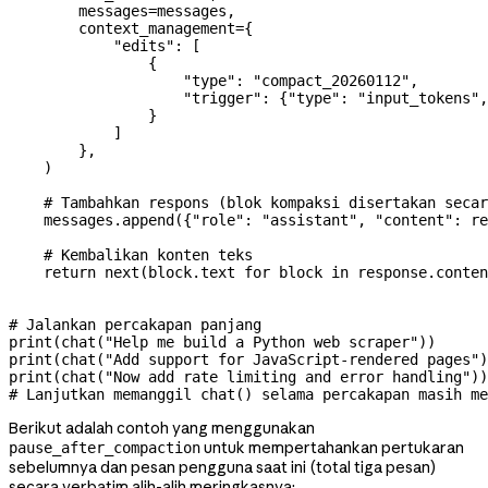
        messages
=
messages,
        context_management
=
{
            "edits"
: [
                {
                    "type"
: 
"compact_20260112"
,
                    "trigger"
: {
"type"
: 
"input_tokens"
,
                }
            ]
        },
    )
    # Tambahkan respons (blok kompaksi disertakan secar
    messages.append({
"role"
: 
"assistant"
, 
"content"
: re
    # Kembalikan konten teks
    return
 next
(block.text 
for
 block 
in
 response.conten
# Jalankan percakapan panjang
print
(chat(
"Help me build a Python web scraper"
))
print
(chat(
"Add support for JavaScript-rendered pages"
)
print
(chat(
"Now add rate limiting and error handling"
))
# Lanjutkan memanggil chat() selama percakapan masih me
Berikut adalah contoh yang menggunakan
untuk mempertahankan pertukaran
pause_after_compaction
sebelumnya dan pesan pengguna saat ini (total tiga pesan)
secara verbatim alih-alih meringkasnya: