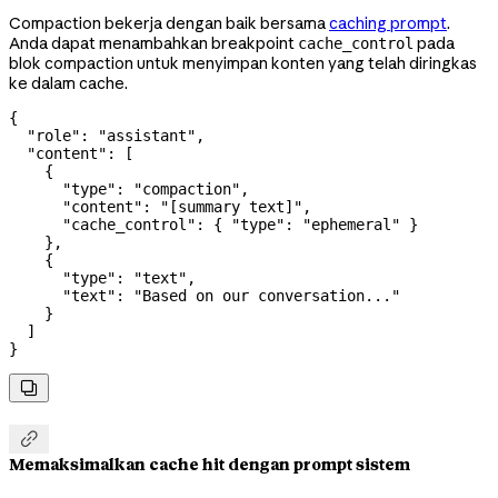
Compaction bekerja dengan baik bersama
caching prompt
.
Anda dapat menambahkan breakpoint
pada
cache_control
blok compaction untuk menyimpan konten yang telah diringkas
ke dalam cache.
{
  "role"
: 
"assistant"
,
  "content"
: [
    {
      "type"
: 
"compaction"
,
      "content"
: 
"[summary text]"
,
      "cache_control"
: { 
"type"
: 
"ephemeral"
 }
    },
    {
      "type"
: 
"text"
,
      "text"
: 
"Based on our conversation..."
    }
  ]
}


Memaksimalkan cache hit dengan prompt sistem