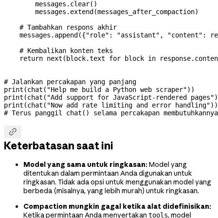
        messages.clear()
        messages.extend(messages_after_compaction)
    # Tambahkan respons akhir
    messages.append({
"role"
: 
"assistant"
, 
"content"
: re
    # Kembalikan konten teks
    return
 next
(block.text 
for
 block 
in
 response.conten
# Jalankan percakapan yang panjang
print
(chat(
"Help me build a Python web scraper"
))
print
(chat(
"Add support for JavaScript-rendered pages"
)
print
(chat(
"Now add rate limiting and error handling"
))
# Terus panggil chat() selama percakapan membutuhkannya

Keterbatasan saat ini
Model yang sama untuk ringkasan:
Model yang
ditentukan dalam permintaan Anda digunakan untuk
ringkasan. Tidak ada opsi untuk menggunakan model yang
berbeda (misalnya, yang lebih murah) untuk ringkasan.
Compaction mungkin gagal ketika alat didefinisikan:
Ketika permintaan Anda menyertakan
, model
tools