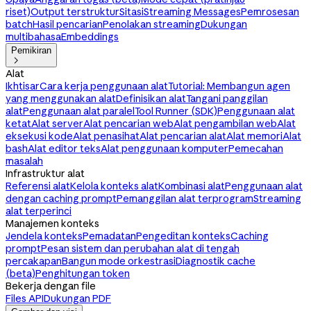
riset)
Output terstruktur
Sitasi
Streaming Messages
Pemrosesan
batch
Hasil pencarian
Penolakan streaming
Dukungan
multibahasa
Embeddings
Pemikiran

Alat
Ikhtisar
Cara kerja penggunaan alat
Tutorial: Membangun agen
yang menggunakan alat
Definisikan alat
Tangani panggilan
alat
Penggunaan alat paralel
Tool Runner (SDK)
Penggunaan alat
ketat
Alat server
Alat pencarian web
Alat pengambilan web
Alat
eksekusi kode
Alat penasihat
Alat pencarian alat
Alat memori
Alat
bash
Alat editor teks
Alat penggunaan komputer
Pemecahan
masalah
Infrastruktur alat
Referensi alat
Kelola konteks alat
Kombinasi alat
Penggunaan alat
dengan caching prompt
Pemanggilan alat terprogram
Streaming
alat terperinci
Manajemen konteks
Jendela konteks
Pemadatan
Pengeditan konteks
Caching
prompt
Pesan sistem dan perubahan alat di tengah
percakapan
Bangun mode orkestrasi
Diagnostik cache
(beta)
Penghitungan token
Bekerja dengan file
Files API
Dukungan PDF