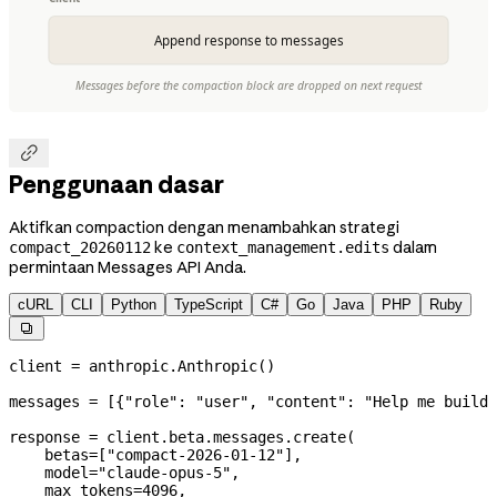

Penggunaan dasar
Aktifkan compaction dengan menambahkan strategi
ke
dalam
compact_20260112
context_management.edits
permintaan Messages API Anda.
cURL
CLI
Python
TypeScript
C#
Go
Java
PHP
Ruby

client 
=
 anthropic.Anthropic()
messages 
=
 [{
"role"
: 
"user"
, 
"content"
: 
"Help me build 
response 
=
 client.beta.messages.create(
    betas
=
[
"compact-2026-01-12"
],
    model
=
"claude-opus-5"
,
    max_tokens
=
4096
,