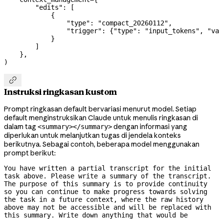
        "edits"
: [
            {
                "type"
: 
"compact_20260112"
,
                "trigger"
: {
"type"
: 
"input_tokens"
, 
"va
            }
        ]
    },
)

Instruksi ringkasan kustom
Prompt ringkasan default bervariasi menurut model. Setiap
default menginstruksikan Claude untuk menulis ringkasan di
dalam tag
dengan informasi yang
<summary></summary>
diperlukan untuk melanjutkan tugas di jendela konteks
berikutnya. Sebagai contoh, beberapa model menggunakan
prompt berikut:
You have written a partial transcript for the initial 
task above. Please write a summary of the transcript. 
The purpose of this summary is to provide continuity 
so you can continue to make progress towards solving 
the task in a future context, where the raw history 
above may not be accessible and will be replaced with 
this summary. Write down anything that would be 