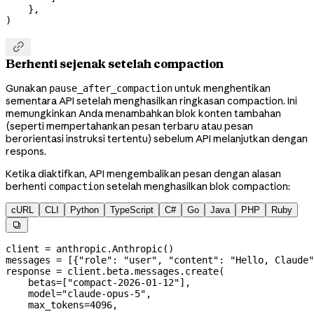
    },
)

Berhenti sejenak setelah compaction
Gunakan
untuk menghentikan
pause_after_compaction
sementara API setelah menghasilkan ringkasan compaction. Ini
memungkinkan Anda menambahkan blok konten tambahan
(seperti mempertahankan pesan terbaru atau pesan
berorientasi instruksi tertentu) sebelum API melanjutkan dengan
respons.
Ketika diaktifkan, API mengembalikan pesan dengan alasan
berhenti
setelah menghasilkan blok compaction:
compaction
cURL
CLI
Python
TypeScript
C#
Go
Java
PHP
Ruby

client 
=
 anthropic.Anthropic()
messages 
=
 [{
"role"
: 
"user"
, 
"content"
: 
"Hello, Claude"
response 
=
 client.beta.messages.create(
    betas
=
[
"compact-2026-01-12"
],
    model
=
"claude-opus-5"
,
    max_tokens
=
4096
,