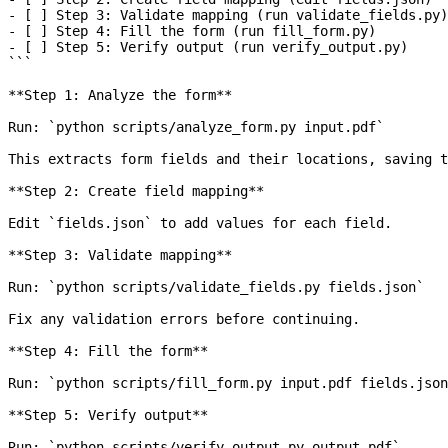
- [ ] Step 3: Validate mapping (run validate_fields.py)
- [ ] Step 4: Fill the form (run fill_form.py)
- [ ] Step 5: Verify output (run verify_output.py)
```
**Step 1: Analyze the form**
Run: 
`python scripts/analyze_form.py input.pdf`
This extracts form fields and their locations, saving t
**Step 2: Create field mapping**
Edit 
`fields.json`
 to add values for each field.
**Step 3: Validate mapping**
Run: 
`python scripts/validate_fields.py fields.json`
Fix any validation errors before continuing.
**Step 4: Fill the form**
Run: 
`python scripts/fill_form.py input.pdf fields.json
**Step 5: Verify output**
Run: 
`python scripts/verify_output.py output.pdf`