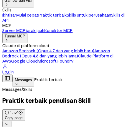
Gambar dan visi

Skills
Ikhtisar
Mulai cepat
Praktik terbaik
Skills untuk perusahaan
Skills di
API
MCP
Server MCP jarak jauh
Konektor MCP
Tunnel MCP

Claude di platform cloud
Amazon Bedrock (Opus 4.7 dan yang lebih baru)
Amazon
Bedrock (Opus 4.6 dan yang lebih lama)
Claude Platform di
AWS
Google Cloud
Microsoft Foundry

Log in

Praktik terbaik
Messages

Messages
/
Skills
Praktik terbaik penulisan Skill
Copy page
