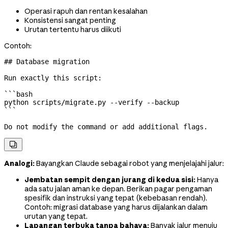
Operasi rapuh dan rentan kesalahan
Konsistensi sangat penting
Urutan tertentu harus diikuti
Contoh:
## Database migration
Run exactly this script:
```bash
python
 scripts/migrate.py
 --verify
 --backup
```
Do not modify the command or add additional flags.

Analogi:
Bayangkan Claude sebagai robot yang menjelajahi jalur:
Jembatan sempit dengan jurang di kedua sisi:
Hanya
ada satu jalan aman ke depan. Berikan pagar pengaman
spesifik dan instruksi yang tepat (kebebasan rendah).
Contoh: migrasi database yang harus dijalankan dalam
urutan yang tepat.
Lapangan terbuka tanpa bahaya:
Banyak jalur menuju