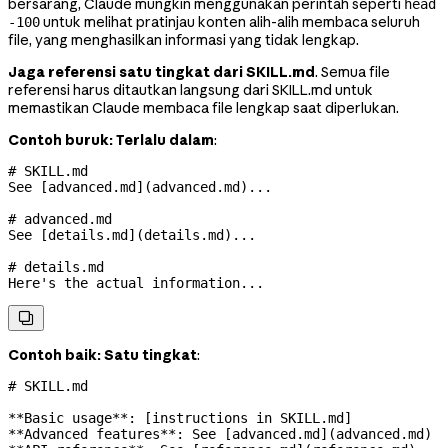
bersarang, Claude mungkin menggunakan perintah seperti
head
untuk melihat pratinjau konten alih-alih membaca seluruh
-100
file, yang menghasilkan informasi yang tidak lengkap.
Jaga referensi satu tingkat dari SKILL.md
. Semua file
referensi harus ditautkan langsung dari SKILL.md untuk
memastikan Claude membaca file lengkap saat diperlukan.
Contoh buruk: Terlalu dalam
:
# SKILL.md
See [
advanced.md
](
advanced.md
)...
# advanced.md
See [
details.md
](
details.md
)...
# details.md
Here's the actual information...

Contoh baik: Satu tingkat
:
# SKILL.md
**Basic usage**
: [instructions in SKILL.md]
**Advanced features**
: See [
advanced.md
](
advanced.md
)