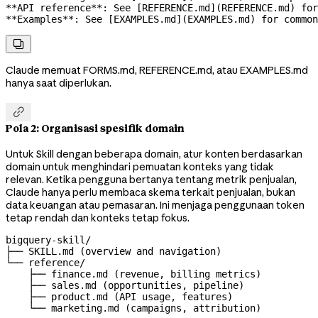
**API reference**
: See [
REFERENCE.md
](
REFERENCE.md
) for
**Examples**
: See [
EXAMPLES.md
](
EXAMPLES.md
) for common

Claude memuat FORMS.md, REFERENCE.md, atau EXAMPLES.md
hanya saat diperlukan.

Pola 2: Organisasi spesifik domain
Untuk Skill dengan beberapa domain, atur konten berdasarkan
domain untuk menghindari pemuatan konteks yang tidak
relevan. Ketika pengguna bertanya tentang metrik penjualan,
Claude hanya perlu membaca skema terkait penjualan, bukan
data keuangan atau pemasaran. Ini menjaga penggunaan token
tetap rendah dan konteks tetap fokus.
bigquery-skill/

├── SKILL.md (overview and navigation)

└── reference/

    ├── finance.md (revenue, billing metrics)

    ├── sales.md (opportunities, pipeline)

    ├── product.md (API usage, features)

    └── marketing.md (campaigns, attribution)