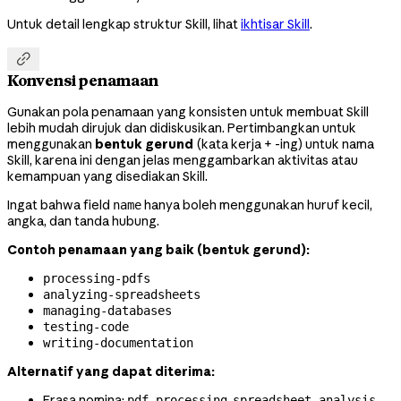
Untuk detail lengkap struktur Skill, lihat
ikhtisar Skill
.

Konvensi penamaan
Gunakan pola penamaan yang konsisten untuk membuat Skill
lebih mudah dirujuk dan didiskusikan. Pertimbangkan untuk
menggunakan
bentuk gerund
(kata kerja + -ing) untuk nama
Skill, karena ini dengan jelas menggambarkan aktivitas atau
kemampuan yang disediakan Skill.
Ingat bahwa field
hanya boleh menggunakan huruf kecil,
name
angka, dan tanda hubung.
Contoh penamaan yang baik (bentuk gerund):
processing-pdfs
analyzing-spreadsheets
managing-databases
testing-code
writing-documentation
Alternatif yang dapat diterima:
Frasa nomina:
,
pdf-processing
spreadsheet-analysis