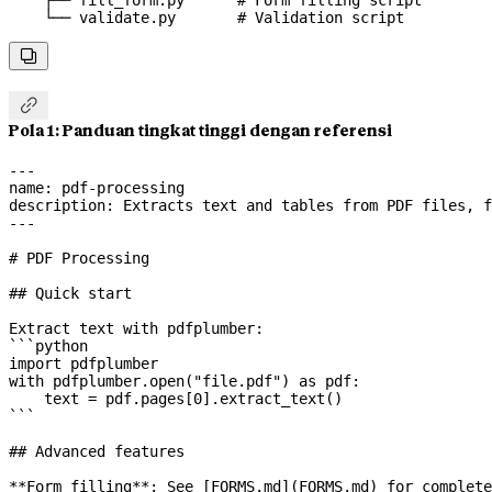
    └── validate.py       # Validation script


Pola 1: Panduan tingkat tinggi dengan referensi
---
name
: 
pdf-processing
description
: 
Extracts text and tables from PDF files, f
---
# PDF Processing
## Quick start
Extract text with pdfplumber:
```python
import
 pdfplumber
with
 pdfplumber.open(
"file.pdf"
) 
as
 pdf:
    text 
=
 pdf.pages[
0
].extract_text()
```
## Advanced features
**Form filling**
: See [
FORMS.md
](
FORMS.md
) for complete