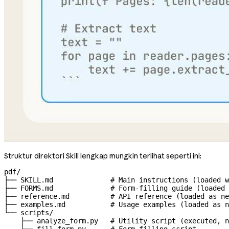
Struktur direktori Skill lengkap mungkin terlihat seperti ini:
pdf/

├── SKILL.md              # Main instructions (loaded w
├── FORMS.md              # Form-filling guide (loaded 
├── reference.md          # API reference (loaded as ne
├── examples.md           # Usage examples (loaded as n
└── scripts/

    ├── analyze_form.py   # Utility script (executed, n
    ├── fill_form.py      # Form filling script
