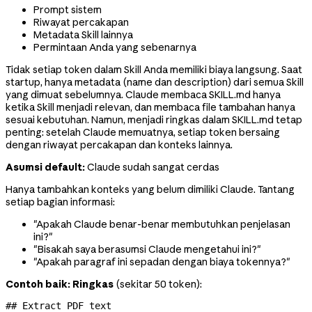
Prompt sistem
Riwayat percakapan
Metadata Skill lainnya
Permintaan Anda yang sebenarnya
Tidak setiap token dalam Skill Anda memiliki biaya langsung. Saat
startup, hanya metadata (name dan description) dari semua Skill
yang dimuat sebelumnya. Claude membaca SKILL.md hanya
ketika Skill menjadi relevan, dan membaca file tambahan hanya
sesuai kebutuhan. Namun, menjadi ringkas dalam SKILL.md tetap
penting: setelah Claude memuatnya, setiap token bersaing
dengan riwayat percakapan dan konteks lainnya.
Asumsi default:
Claude sudah sangat cerdas
Hanya tambahkan konteks yang belum dimiliki Claude. Tantang
setiap bagian informasi:
"Apakah Claude benar-benar membutuhkan penjelasan
ini?"
"Bisakah saya berasumsi Claude mengetahui ini?"
"Apakah paragraf ini sepadan dengan biaya tokennya?"
Contoh baik: Ringkas
(sekitar 50 token):
## Extract PDF text