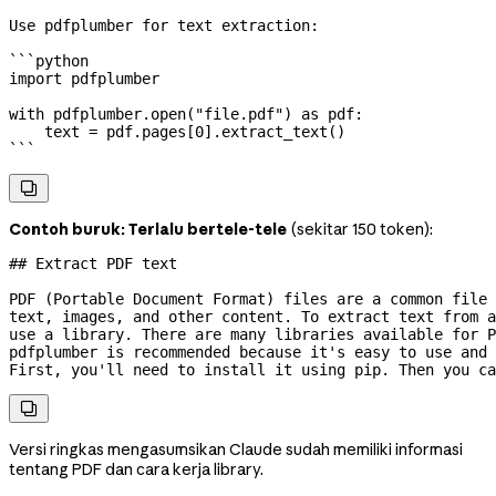
Use pdfplumber for text extraction:
```python
import
 pdfplumber
with
 pdfplumber.open(
"file.pdf"
) 
as
 pdf:
    text 
=
 pdf.pages[
0
].extract_text()
```

Contoh buruk: Terlalu bertele-tele
(sekitar 150 token):
## Extract PDF text
PDF (Portable Document Format) files are a common file
text, images, and other content. To extract text from 
use a library. There are many libraries available for P
pdfplumber is recommended because it's easy to use and 
First, you'll need to install it using pip. Then you ca

Versi ringkas mengasumsikan Claude sudah memiliki informasi
tentang PDF dan cara kerja library.