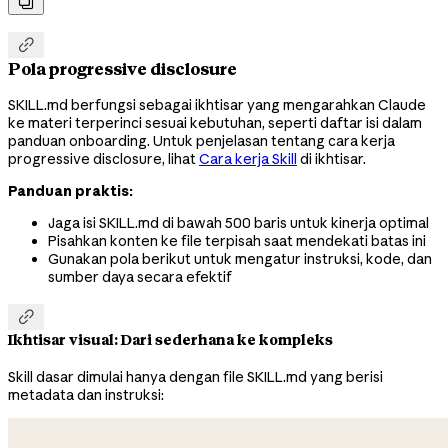


Pola progressive disclosure
SKILL.md berfungsi sebagai ikhtisar yang mengarahkan Claude
ke materi terperinci sesuai kebutuhan, seperti daftar isi dalam
panduan onboarding. Untuk penjelasan tentang cara kerja
progressive disclosure, lihat
Cara kerja Skill
di ikhtisar.
Panduan praktis:
Jaga isi SKILL.md di bawah 500 baris untuk kinerja optimal
Pisahkan konten ke file terpisah saat mendekati batas ini
Gunakan pola berikut untuk mengatur instruksi, kode, dan
sumber daya secara efektif

Ikhtisar visual: Dari sederhana ke kompleks
Skill dasar dimulai hanya dengan file SKILL.md yang berisi
metadata dan instruksi: