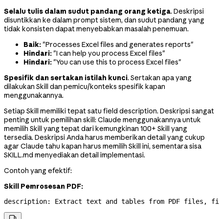
Selalu tulis dalam sudut pandang orang ketiga
. Deskripsi
disuntikkan ke dalam prompt sistem, dan sudut pandang yang
tidak konsisten dapat menyebabkan masalah penemuan.
Baik:
"Processes Excel files and generates reports"
Hindari:
"I can help you process Excel files"
Hindari:
"You can use this to process Excel files"
Spesifik dan sertakan istilah kunci
. Sertakan apa yang
dilakukan Skill dan pemicu/konteks spesifik kapan
menggunakannya.
Setiap Skill memiliki tepat satu field description. Deskripsi sangat
penting untuk pemilihan skill: Claude menggunakannya untuk
memilih Skill yang tepat dari kemungkinan 100+ Skill yang
tersedia. Deskripsi Anda harus memberikan detail yang cukup
agar Claude tahu kapan harus memilih Skill ini, sementara sisa
SKILL.md menyediakan detail implementasi.
Contoh yang efektif:
Skill Pemrosesan PDF:
description
: 
Extract text and tables from PDF files, fi
