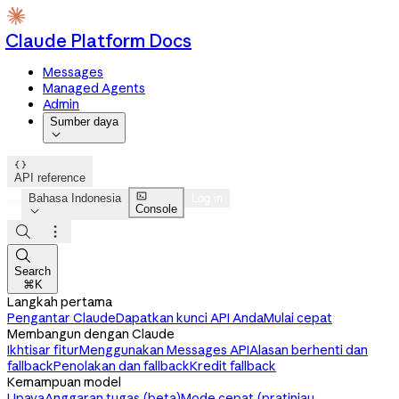
Claude Platform Docs
Messages
Managed Agents
Admin
Sumber daya


API reference

Bahasa Indonesia
Log in
Console




Search
⌘K
Langkah pertama
Pengantar Claude
Dapatkan kunci API Anda
Mulai cepat
Membangun dengan Claude
Ikhtisar fitur
Menggunakan Messages API
Alasan berhenti dan
fallback
Penolakan dan fallback
Kredit fallback
Kemampuan model
Upaya
Anggaran tugas (beta)
Mode cepat (pratinjau