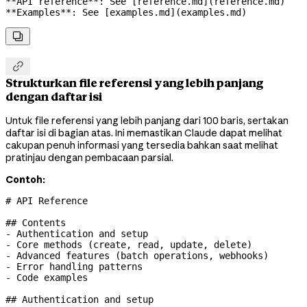
**API reference**
: See [
reference.md
](
reference.md
)
**Examples**
: See [
examples.md
](
examples.md
)


Strukturkan file referensi yang lebih panjang
dengan daftar isi
Untuk file referensi yang lebih panjang dari 100 baris, sertakan
daftar isi di bagian atas. Ini memastikan Claude dapat melihat
cakupan penuh informasi yang tersedia bahkan saat melihat
pratinjau dengan pembacaan parsial.
Contoh:
# API Reference
## Contents
-
 Authentication and setup
-
 Core methods (create, read, update, delete)
-
 Advanced features (batch operations, webhooks)
-
 Error handling patterns
-
 Code examples
## Authentication and setup