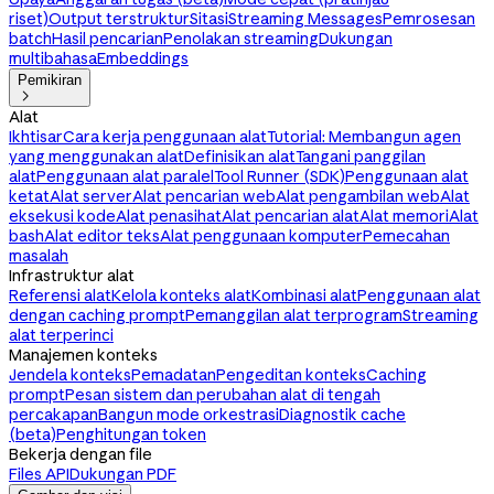
riset)
Output terstruktur
Sitasi
Streaming Messages
Pemrosesan
batch
Hasil pencarian
Penolakan streaming
Dukungan
multibahasa
Embeddings
Pemikiran

Alat
Ikhtisar
Cara kerja penggunaan alat
Tutorial: Membangun agen
yang menggunakan alat
Definisikan alat
Tangani panggilan
alat
Penggunaan alat paralel
Tool Runner (SDK)
Penggunaan alat
ketat
Alat server
Alat pencarian web
Alat pengambilan web
Alat
eksekusi kode
Alat penasihat
Alat pencarian alat
Alat memori
Alat
bash
Alat editor teks
Alat penggunaan komputer
Pemecahan
masalah
Infrastruktur alat
Referensi alat
Kelola konteks alat
Kombinasi alat
Penggunaan alat
dengan caching prompt
Pemanggilan alat terprogram
Streaming
alat terperinci
Manajemen konteks
Jendela konteks
Pemadatan
Pengeditan konteks
Caching
prompt
Pesan sistem dan perubahan alat di tengah
percakapan
Bangun mode orkestrasi
Diagnostik cache
(beta)
Penghitungan token
Bekerja dengan file
Files API
Dukungan PDF