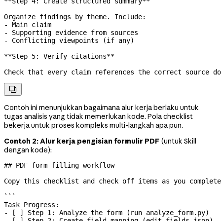
**Step 4: Create structured summary**
Organize findings by theme. Include:
-
 Main claim
-
 Supporting evidence from sources
-
 Conflicting viewpoints (if any)
**Step 5: Verify citations**
Check that every claim references the correct source do

Contoh ini menunjukkan bagaimana alur kerja berlaku untuk
tugas analisis yang tidak memerlukan kode. Pola checklist
bekerja untuk proses kompleks multi-langkah apa pun.
Contoh 2: Alur kerja pengisian formulir PDF
(untuk Skill
dengan kode):
## PDF form filling workflow
Copy this checklist and check off items as you complete
```
Task Progress:
- [ ] Step 1: Analyze the form (run analyze_form.py)
- [ ] Step 2: Create field mapping (edit fields.json)