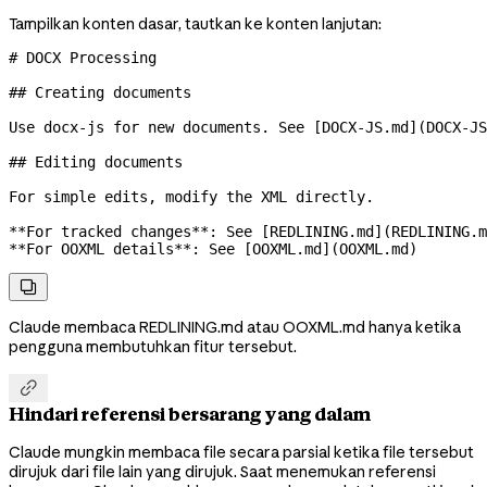
Tampilkan konten dasar, tautkan ke konten lanjutan:
# DOCX Processing
## Creating documents
Use docx-js for new documents. See [
DOCX-JS.md
](
DOCX-JS
## Editing documents
For simple edits, modify the XML directly.
**For tracked changes**
: See [
REDLINING.md
](
REDLINING.m
**For OOXML details**
: See [
OOXML.md
](
OOXML.md
)

Claude membaca REDLINING.md atau OOXML.md hanya ketika
pengguna membutuhkan fitur tersebut.

Hindari referensi bersarang yang dalam
Claude mungkin membaca file secara parsial ketika file tersebut
dirujuk dari file lain yang dirujuk. Saat menemukan referensi