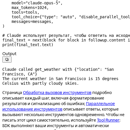
    model
=
"claude-opus-5"
,
    max_tokens
=
1024
,
    tools
=
tools,
    tool_choice
=
{
"type"
: 
"auto"
, 
"disable_parallel_tool
    messages
=
messages,
)
# Claude использует результат, чтобы ответить на исходн
final_text 
=
 next
(block 
for
 block 
in
 followup.content 
i
print
(final_text.text)
Output

Claude called get_weather with {"location": "San 
Francisco, CA"}

The current weather in San Francisco is 15 degrees 
Celsius with partly cloudy skies.
Страница
Обработка вызовов инструментов
подробно
описывает каждый шаг, включая форматирование
результатов и сигнализацию об ошибках;
Параллельное
использование инструментов
описывает ответы, которые
вызывают несколько инструментов одновременно. Чтобы не
писать этот цикл самостоятельно, используйте
Tool Runner
:
SDK выполняют ваши инструменты и автоматически