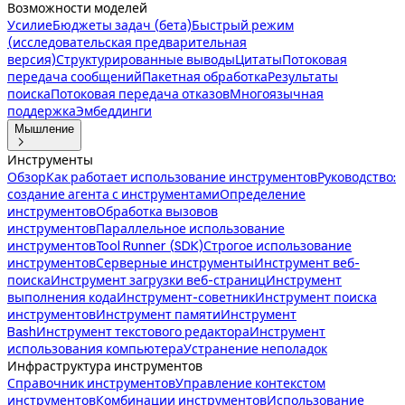
Возможности моделей
Усилие
Бюджеты задач (бета)
Быстрый режим
(исследовательская предварительная
версия)
Структурированные выводы
Цитаты
Потоковая
передача сообщений
Пакетная обработка
Результаты
поиска
Потоковая передача отказов
Многоязычная
поддержка
Эмбеддинги
Мышление

Инструменты
Обзор
Как работает использование инструментов
Руководство:
создание агента с инструментами
Определение
инструментов
Обработка вызовов
инструментов
Параллельное использование
инструментов
Tool Runner (SDK)
Строгое использование
инструментов
Серверные инструменты
Инструмент веб-
поиска
Инструмент загрузки веб-страниц
Инструмент
выполнения кода
Инструмент-советник
Инструмент поиска
инструментов
Инструмент памяти
Инструмент
Bash
Инструмент текстового редактора
Инструмент
использования компьютера
Устранение неполадок
Инфраструктура инструментов
Справочник инструментов
Управление контекстом
инструментов
Комбинации инструментов
Использование