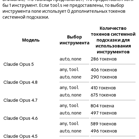
бы 1 инструмент. Если
не предоставлены, то выбор
tools
инструмента
использует 0 дополнительных токенов
none
системной подсказки.
Количество
токенов системной
Выбор
Модель
подсказки для
инструмента
использования
инструментов
,
286 токенов
auto
none
Claude Opus 5
,
any
tool
406 токенов
,
290 токенов
auto
none
Claude Opus 4.8
,
any
tool
410 токенов
,
675 токенов
auto
none
Claude Opus 4.7
,
any
tool
804 токена
,
497 токенов
auto
none
Claude Opus 4.6
,
any
tool
589 токенов
,
496 токенов
auto
none
Claude Opus 4.5