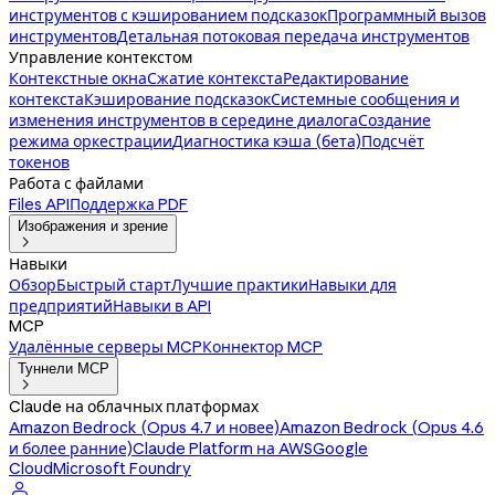
инструментов с кэшированием подсказок
Программный вызов
инструментов
Детальная потоковая передача инструментов
Управление контекстом
Контекстные окна
Сжатие контекста
Редактирование
контекста
Кэширование подсказок
Системные сообщения и
изменения инструментов в середине диалога
Создание
режима оркестрации
Диагностика кэша (бета)
Подсчёт
токенов
Работа с файлами
Files API
Поддержка PDF
Изображения и зрение

Навыки
Обзор
Быстрый старт
Лучшие практики
Навыки для
предприятий
Навыки в API
MCP
Удалённые серверы MCP
Коннектор MCP
Туннели MCP

Claude на облачных платформах
Amazon Bedrock (Opus 4.7 и новее)
Amazon Bedrock (Opus 4.6
и более ранние)
Claude Platform на AWS
Google
Cloud
Microsoft Foundry
