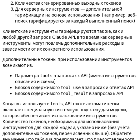
Количества сгенерированных выходных токенов
Для серверных инструментов — дополнительной
тарификации на основе использования (например, веб-
поиск тарифицируется за каждый выполненный поиск)
Клиентские инструменты тарифицируются так же, как и
любой другой запрос к Claude API, в то время как серверные
инструменты могут повлечь дополнительные расходы в
зависимости от их конкретного использования.
Дополнительные токены при использовании инструментов
возникают из:
Параметра
в запросах к API (имена инструментов,
tools
описания и схемы)
Блоков содержимого
в запросах и ответах API
tool_use
Блоков содержимого
в запросах к API
tool_result
Когда вы используете
, API также автоматически
tools
включает специальную системную подсказку для модели,
которая обеспечивает использование инструментов.
Количество токенов, необходимых для использования
инструментов для каждой модели, указано ниже (без учёта
дополнительных токенов, перечисленных выше). Обратите
внимание, что таблица предполагает, что предоставлен хотя