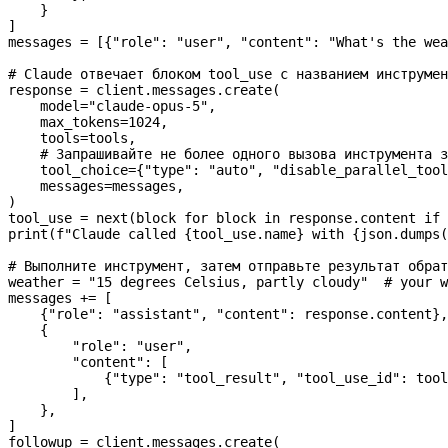
    }
]
messages 
=
 [{
"role"
: 
"user"
, 
"content"
: 
"What's the wea
# Claude отвечает блоком tool_use с названием инструмен
response 
=
 client.messages.create(
    model
=
"claude-opus-5"
,
    max_tokens
=
1024
,
    tools
=
tools,
    # Запрашивайте не более одного вызова инструмента з
    tool_choice
=
{
"type"
: 
"auto"
, 
"disable_parallel_tool
    messages
=
messages,
)
tool_use 
=
 next
(block 
for
 block 
in
 response.content 
if
 
print
(
f
"Claude called 
{
tool_use.name
}
 with 
{
json.dumps(
# Выполните инструмент, затем отправьте результат обрат
weather 
=
 "15 degrees Celsius, partly cloudy"
  # your w
messages 
+=
 [
    {
"role"
: 
"assistant"
, 
"content"
: response.content},
    {
        "role"
: 
"user"
,
        "content"
: [
            {
"type"
: 
"tool_result"
, 
"tool_use_id"
: tool
        ],
    },
]
followup 
=
 client.messages.create(