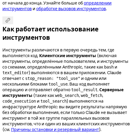
от начала до конца. Узнайте больше об
определении
инструментов
и
обработке вызовов инструментов
.

Как работает использование
инструментов
Инструменты различаются в первую очередь тем, где
выполняется код.
Клиентские инструменты
(включая
инструменты, определённые пользователем, и инструменты
со схемами, определёнными Anthropic, такие как
и
bash
) выполняются в вашем приложении. Claude
text_editor
отвечает с
и одним или
stop_reason: "tool_use"
несколькими блоками
. Ваш код выполняет
tool_use
операцию и отправляет обратно
.
Серверные
tool_result
инструменты
(такие как
,
,
web_search
web_fetch
и
) выполняются на
code_execution
tool_search
инфраструктуре Anthropic: вы видите результаты напрямую
без обработки выполнения, если только Claude не вызывает
инструмент в той же группе параллельных вызовов
инструментов, что и один из ваших клиентских инструментов
(см.
Причины остановки и резервный вариант
).