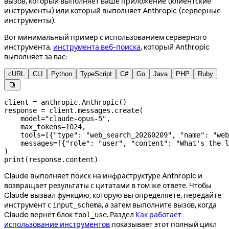
вызов, который выполняет ваше приложение (клиентские
инструменты) или который выполняет Anthropic (серверные
инструменты).
Вот минимальный пример с использованием серверного
инструмента,
инструмента веб-поиска
, который Anthropic
выполняет за вас:
cURL
CLI
Python
TypeScript
C#
Go
Java
PHP
Ruby

client 
=
 anthropic.Anthropic()
response 
=
 client.messages.create(
    model
=
"claude-opus-5"
,
    max_tokens
=
1024
,
    tools
=
[{
"type"
: 
"web_search_20260209"
, 
"name"
: 
"web
    messages
=
[{
"role"
: 
"user"
, 
"content"
: 
"What's the l
)
print
(response.content)
Claude выполняет поиск на инфраструктуре Anthropic и
возвращает результаты с цитатами в том же ответе. Чтобы
Claude вызвал функцию, которую вы определяете, передайте
инструмент с
, а затем выполните вызов, когда
input_schema
Claude вернёт блок
. Раздел
Как работает
tool_use
использование инструментов
показывает этот полный цикл