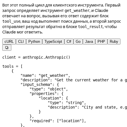
Вот этот полный цикл для клиентского инструмента. Первый
запрос определяет инструмент
, и Claude
get_weather
отвечает на вопрос, вызывая его: ответ содержит блок
, ваш код выполняет поиск данных, а второй запрос
tool_use
отправляет результат обратно в блоке
, чтобы
tool_result
Claude мог ответить.
cURL
CLI
Python
TypeScript
C#
Go
Java
PHP
Ruby

client 
=
 anthropic.Anthropic()
tools 
=
 [
    {
        "name"
: 
"get_weather"
,
        "description"
: 
"Get the current weather for a g
        "input_schema"
: {
            "type"
: 
"object"
,
            "properties"
: {
                "location"
: {
                    "type"
: 
"string"
,
                    "description"
: 
"City and state, e.g
                }
            },
            "required"
: [
"location"
],
        },