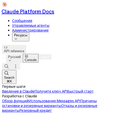
Claude Platform Docs
Сообщения
Управляемые агенты
Администрирование
Ресурсы


API reference

Русский
Log in
Console




Search
⌘K
Первые шаги
Введение в Claude
Получите ключ API
Быстрый старт
Разработка с Claude
Обзор функций
Использование Messages API
Причины
остановки и резервные варианты
Отказы и резервные
варианты
Резервный кредит