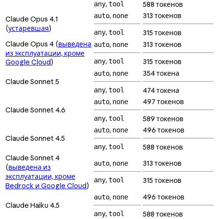
,
any
tool
588 токенов
,
313 токенов
auto
none
Claude Opus 4.1
(
устаревшая
)
,
any
tool
315 токенов
Claude Opus 4 (
выведена
,
313 токенов
auto
none
из эксплуатации, кроме
,
any
tool
315 токенов
Google Cloud
)
,
354 токена
auto
none
Claude Sonnet 5
,
any
tool
474 токена
,
497 токенов
auto
none
Claude Sonnet 4.6
,
any
tool
589 токенов
,
496 токенов
auto
none
Claude Sonnet 4.5
,
any
tool
588 токенов
Claude Sonnet 4
,
313 токенов
auto
none
(
выведена из
эксплуатации, кроме
,
any
tool
315 токенов
Bedrock и Google Cloud
)
,
496 токенов
auto
none
Claude Haiku 4.5
,
any
tool
588 токенов