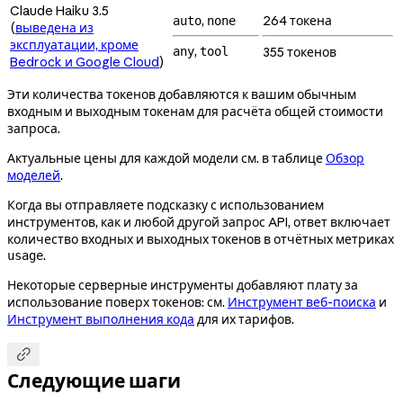
Claude Haiku 3.5
,
264 токена
auto
none
(
выведена из
эксплуатации, кроме
,
any
tool
355 токенов
Bedrock и Google Cloud
)
Эти количества токенов добавляются к вашим обычным
входным и выходным токенам для расчёта общей стоимости
запроса.
Актуальные цены для каждой модели см. в таблице
Обзор
моделей
.
Когда вы отправляете подсказку с использованием
инструментов, как и любой другой запрос API, ответ включает
количество входных и выходных токенов в отчётных метриках
.
usage
Некоторые серверные инструменты добавляют плату за
использование поверх токенов: см.
Инструмент веб-поиска
и
Инструмент выполнения кода
для их тарифов.

Следующие шаги