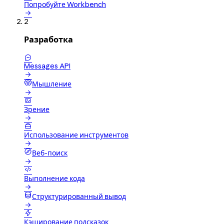
Попробуйте Workbench

2
Разработка

Messages API

Мышление


Зрение


Использование инструментов

Веб-поиск


Выполнение кода

Структурированный вывод


Кэширование подсказок