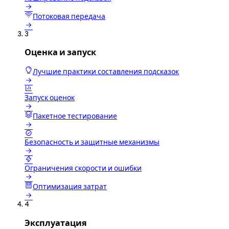

Потоковая передача

3
Оценка и запуск
Лучшие практики составления подсказок


Запуск оценок

Пакетное тестирование


Безопасность и защитные механизмы


Ограничения скорости и ошибки

Оптимизация затрат

4
Эксплуатация