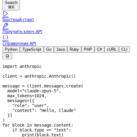
Search
⌘K

Быстрый старт

Получить ключ API

Справочник API
Python
TypeScript
Go
Java
Ruby
PHP
C#
cURL
CLI

import
 anthropic
client 
=
 anthropic.Anthropic()
message 
=
 client.messages.create(
  model
=
"claude-opus-5"
,
  max_tokens
=
1024
,
  messages
=
[{
    "role"
: 
"user"
,
    "content"
: 
"Hello, Claude"
  }]
)
for
 block 
in
 message.content:
    if
 block.type 
==
 "text"
:
        print
(block.text)