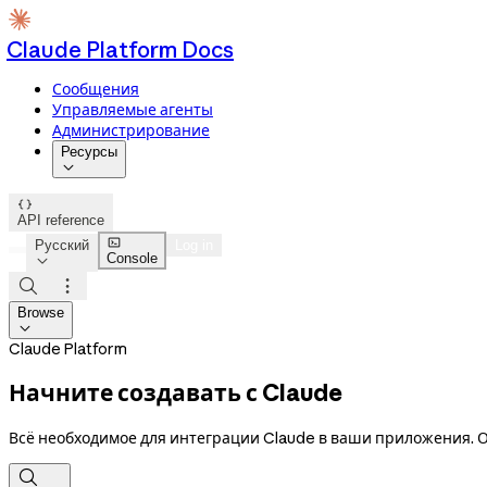
Claude Platform Docs
Сообщения
Управляемые агенты
Администрирование
Ресурсы


API reference

Русский
Log in
Console



Browse

Claude Platform
Начните создавать с Claude
Всё необходимое для интеграции Claude в ваши приложения. О
