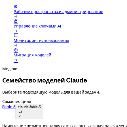

Рабочие пространства и администрирование


Управление ключами API


Мониторинг использования


Миграция моделей

Модели
Семейство моделей Claude
Выберите подходящую модель для вашей задачи.
Самая мощная
Fable 5
claude-fable-5


Наивысшие возможности для самых сложных задач рассуждени