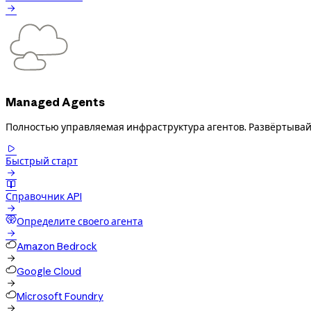

Managed Agents
Полностью управляемая инфраструктура агентов. Развёртывайт

Быстрый старт


Справочник API

Определите своего агента

Amazon Bedrock

Google Cloud

Microsoft Foundry
