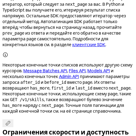
итератор, который следует за
за вас. В Python и
next_page
TypeScript вы получаете его, итерируя результат списка
напрямую. Остальные SDK предоставляют итератор через
отдельный метод. Автопагинация SDK работает только
вперёд; чтобы вернуться на страницу назад, прочитайте
из ответа и передайте его обратно в качестве
prev_page
параметра
самостоятельно. Подробности для
page
конкретных языков см. в разделе
клиентские SDK
.

Некоторые конечные точки списков используют другую схему
курсоров.
Message Batches API
,
Files API
,
Models API
и
несколько конечных точек
Admin API
принимают параметры
запроса
и
вместо
. Их ответы
after_id
before_id
page
возвращают
,
и
вместо
.
has_more
first_id
last_id
next_page
Некоторые конечные точки, использующие схему
, такие
page
как
, также возвращают булево значение
GET /v1/skills
наряду с
. Точные поля пагинации для
has_more
next_page
каждой конечной точки см. на её странице справочника.

Ограничения скорости и доступность