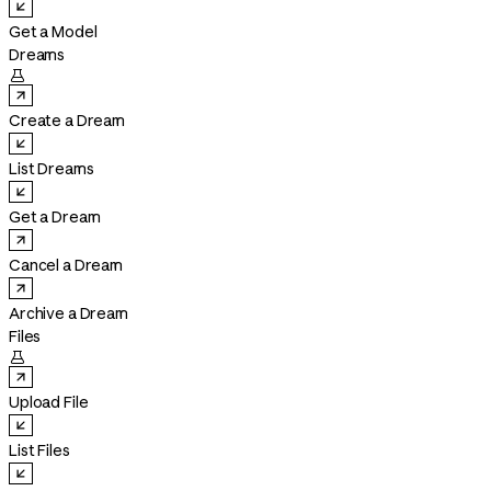
Get a Model
Dreams

Create a Dream
List Dreams
Get a Dream
Cancel a Dream
Archive a Dream
Files

Upload File
List Files