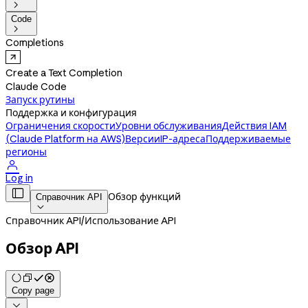

Code

Completions
Create a Text Completion
Claude Code
Запуск рутины
Поддержка и конфигурация
Ограничения скорости
Уровни обслуживания
Действия IAM
(Claude Platform на AWS)
Версии
IP-адреса
Поддерживаемые
регионы

Log in

Обзор функций
Справочник API

Справочник API
/
Использование API
Обзор API
Copy page
