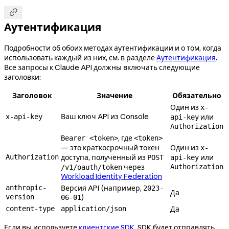

Аутентификация
Подробности об обоих методах аутентификации и о том, когда
использовать каждый из них, см. в разделе
Аутентификация
.
Все запросы к Claude API должны включать следующие
заголовки:
Заголовок
Значение
Обязательно
Один из
x-
Ваш ключ API из Console
x-api-key
или
api-key
Authorization
, где
Bearer <token>
<token>
— это краткосрочный токен
Один из
x-
Authorization
доступа, полученный из
или
POST
api-key
через
Authorization
/v1/oauth/token
Workload Identity Federation
anthropic-
Версия API (например,
2023-
Да
version
)
06-01
content-type
application/json
Да
Если вы используете
клиентские SDK
, SDK будет отправлять