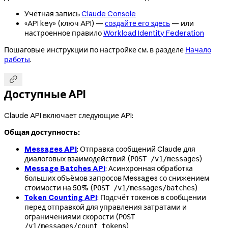
Учётная запись
Claude Console
«API key» (ключ API) —
создайте его здесь
— или
настроенное правило
Workload Identity Federation
Пошаговые инструкции по настройке см. в разделе
Начало
работы
.

Доступные API
Claude API включает следующие API:
Общая доступность:
Messages API
: Отправка сообщений Claude для
диалоговых взаимодействий (
)
POST /v1/messages
Message Batches API
: Асинхронная обработка
больших объёмов запросов Messages со снижением
стоимости на 50% (
)
POST /v1/messages/batches
Token Counting API
: Подсчёт токенов в сообщении
перед отправкой для управления затратами и
ограничениями скорости (
POST
)
/v1/messages/count_tokens