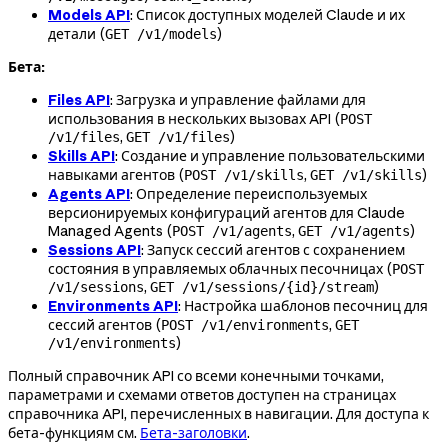
Models API
: Список доступных моделей Claude и их
детали (
)
GET /v1/models
Бета:
Files API
: Загрузка и управление файлами для
использования в нескольких вызовах API (
POST
,
)
/v1/files
GET /v1/files
Skills API
: Создание и управление пользовательскими
навыками агентов (
,
)
POST /v1/skills
GET /v1/skills
Agents API
: Определение переиспользуемых
версионируемых конфигураций агентов для Claude
Managed Agents (
,
)
POST /v1/agents
GET /v1/agents
Sessions API
: Запуск сессий агентов с сохранением
состояния в управляемых облачных песочницах (
POST
,
)
/v1/sessions
GET /v1/sessions/{id}/stream
Environments API
: Настройка шаблонов песочниц для
сессий агентов (
,
POST /v1/environments
GET
)
/v1/environments
Полный справочник API со всеми конечными точками,
параметрами и схемами ответов доступен на страницах
справочника API, перечисленных в навигации. Для доступа к
бета-функциям см.
Бета-заголовки
.