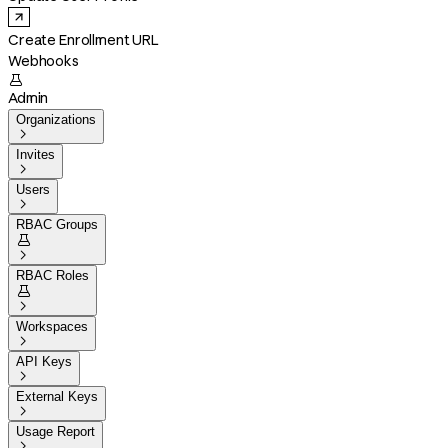
Create Enrollment URL
Webhooks

Admin
Organizations

Invites

Users

RBAC Groups


RBAC Roles


Workspaces

API Keys

External Keys

Usage Report
