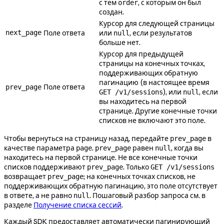
с тем
, с которым он был
order
создан.
Курсор для следующей страницы
next_page
Поле ответа
или
, если результатов
null
больше нет.
Курсор для предыдущей
страницы на конечных точках,
поддерживающих обратную
пагинацию (в настоящее время
Поле ответа
prev_page
), или
, если
GET /v1/sessions
null
вы находитесь на первой
странице. Другие конечные точки
списков не включают это поле.
Чтобы вернуться на страницу назад, передайте
в
prev_page
качестве параметра
.
равен
, когда вы
page
prev_page
null
находитесь на первой странице. Не все конечные точки
списков поддерживают
. Только
prev_page
GET /v1/sessions
возвращает
; на конечных точках списков, не
prev_page
поддерживающих обратную пагинацию, это поле отсутствует
в ответе, а не равно
. Пошаговый разбор запроса см. в
null
разделе
Получение списка сессий
.
Каждый SDK предоставляет автоматически пагинирующий