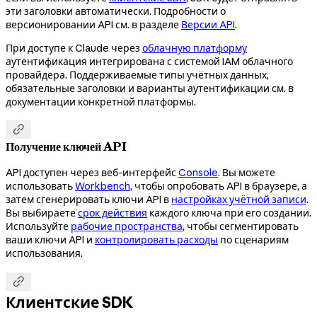
эти заголовки автоматически. Подробности о
версионировании API см. в разделе
Версии API
.
При доступе к Claude через
облачную платформу
аутентификация интегрирована с системой IAM облачного
провайдера. Поддерживаемые типы учётных данных,
обязательные заголовки и варианты аутентификации см. в
документации конкретной платформы.

Получение ключей API
API доступен через веб-интерфейс
Console
. Вы можете
использовать
Workbench
, чтобы опробовать API в браузере, а
затем сгенерировать ключи API в
настройках учётной записи
.
Вы выбираете
срок действия
каждого ключа при его создании.
Используйте
рабочие пространства
, чтобы сегментировать
ваши ключи API и
контролировать расходы
по сценариям
использования.

Клиентские SDK