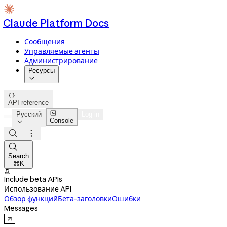
Claude Platform Docs
Сообщения
Управляемые агенты
Администрирование
Ресурсы


API reference

Русский
Log in
Console




Search
⌘K

Include beta APIs
Использование API
Обзор функций
Бета-заголовки
Ошибки
Messages