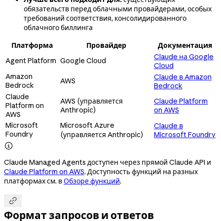
обязательств перед облачными провайдерами, особых
требований соответствия, консолидированного
облачного биллинга
Платформа
Провайдер
Документация
Claude на Google
Agent Platform
Google Cloud
Cloud
Amazon
Claude в Amazon
AWS
Bedrock
Bedrock
Claude
AWS (управляется
Claude Platform
Platform on
Anthropic)
on AWS
AWS
Microsoft
Microsoft Azure
Claude в
Foundry
(управляется Anthropic)
Microsoft Foundry

Claude Managed Agents доступен через прямой Claude API и
Claude Platform on AWS
. Доступность функций на разных
платформах см. в
Обзоре функций
.

Формат запросов и ответов