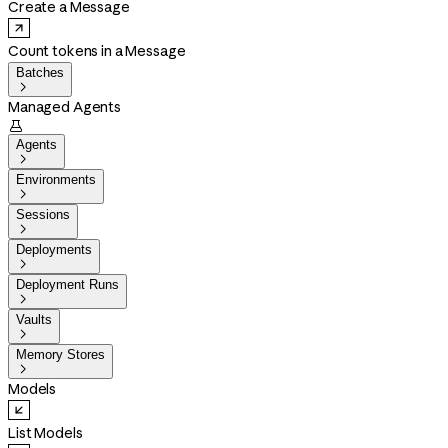
Create a Message
Count tokens in a Message
Batches

Managed Agents

Agents

Environments

Sessions

Deployments

Deployment Runs

Vaults

Memory Stores

Models
List Models