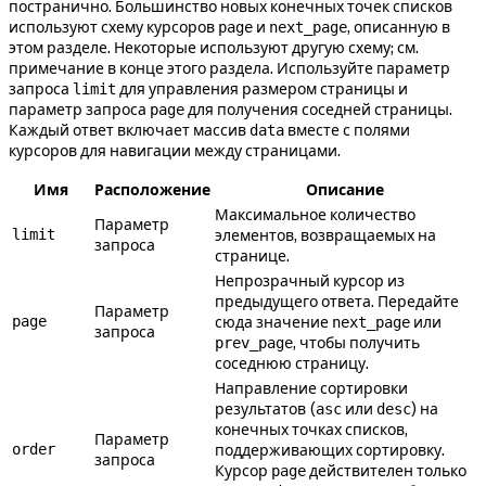
постранично. Большинство новых конечных точек списков
используют схему курсоров
и
, описанную в
page
next_page
этом разделе. Некоторые используют другую схему; см.
примечание в конце этого раздела. Используйте параметр
запроса
для управления размером страницы и
limit
параметр запроса
для получения соседней страницы.
page
Каждый ответ включает массив
вместе с полями
data
курсоров для навигации между страницами.
Имя
Расположение
Описание
Максимальное количество
Параметр
limit
элементов, возвращаемых на
запроса
странице.
Непрозрачный курсор из
предыдущего ответа. Передайте
Параметр
page
сюда значение
или
next_page
запроса
, чтобы получить
prev_page
соседнюю страницу.
Направление сортировки
результатов (
или
) на
asc
desc
конечных точках списков,
Параметр
order
поддерживающих сортировку.
запроса
Курсор
действителен только
page