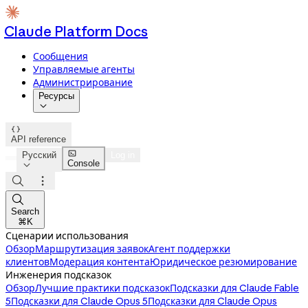
Claude Platform Docs
Сообщения
Управляемые агенты
Администрирование
Ресурсы


API reference

Русский
Log in
Console




Search
⌘K
Сценарии использования
Обзор
Маршрутизация заявок
Агент поддержки
клиентов
Модерация контента
Юридическое резюмирование
Инженерия подсказок
Обзор
Лучшие практики подсказок
Подсказки для Claude Fable
5
Подсказки для Claude Opus 5
Подсказки для Claude Opus