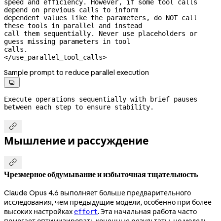
speed and efficiency. However, if some tool calls 
depend on previous calls to inform

dependent values like the parameters, do NOT call 
these tools in parallel and instead

call them sequentially. Never use placeholders or 
guess missing parameters in tool

calls.

</use_parallel_tool_calls>
Sample prompt to reduce parallel execution

Execute operations sequentially with brief pauses 
between each step to ensure stability.

Мышление и рассуждение

Чрезмерное обдумывание и избыточная тщательность
Claude Opus 4.6 выполняет больше предварительного
исследования, чем предыдущие модели, особенно при более
высоких настройках
. Эта начальная работа часто
effort
помогает оптимизировать конечные результаты, но модель