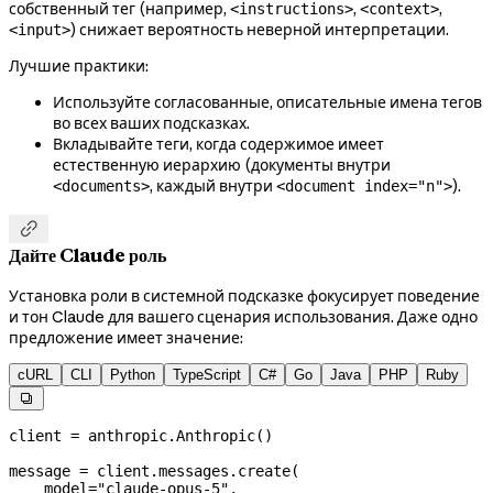
собственный тег (например,
,
,
<instructions>
<context>
) снижает вероятность неверной интерпретации.
<input>
Лучшие практики:
Используйте согласованные, описательные имена тегов
во всех ваших подсказках.
Вкладывайте теги, когда содержимое имеет
естественную иерархию (документы внутри
, каждый внутри
).
<documents>
<document index="n">

Дайте Claude роль
Установка роли в системной подсказке фокусирует поведение
и тон Claude для вашего сценария использования. Даже одно
предложение имеет значение:
cURL
CLI
Python
TypeScript
C#
Go
Java
PHP
Ruby

client 
=
 anthropic.Anthropic()
message 
=
 client.messages.create(
    model
=
"claude-opus-5"
,