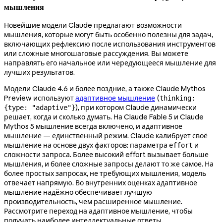
мышления
Новейшие модели Claude предлагают возможности
мышления, которые могут быть особенно полезны для задач,
включающих рефлексию после использования инструментов
или сложные многошаговые рассуждения. Вы можете
направлять его начальное или чередующееся мышление для
лучших результатов.
Модели Claude 4.6 и более поздние, а также Claude Mythos
Preview используют
адаптивное мышление
(
thinking:
), при котором Claude динамически
{type: "adaptive"}
решает, когда и сколько думать. На Claude Fable 5 и Claude
Mythos 5 мышление всегда включено, и адаптивное
мышление — единственный режим. Claude калибрует своё
мышление на основе двух факторов: параметра
и
effort
сложности запроса. Более высокий effort вызывает больше
мышления, и более сложные запросы делают то же самое. На
более простых запросах, не требующих мышления, модель
отвечает напрямую. Во внутренних оценках адаптивное
мышление надёжно обеспечивает лучшую
производительность, чем расширенное мышление.
Рассмотрите переход на адаптивное мышление, чтобы
получать наиболее интеллектуальные ответы.