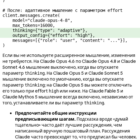
)
# После: адаптивное мышление с параметром effort
client.messages.create(
    model
=
"claude-opus-4-8"
,
    max_tokens
=
16000
,
    thinking
=
{
"type"
: 
"adaptive"
},
    output_config
=
{
"effort"
: 
"high"
},
    messages
=
[{
"role"
: 
"user"
, 
"content"
: 
"..."
}],
)
Если вы не используете расширенное мышление, изменения
не требуются. На Claude Opus 4.6 по Claude Opus 4.8 и Claude
Sonnet 4.6 мышление выключено, когда вы опускаете
параметр
. На Claude Opus 5 и Claude Sonnet 5
thinking
мышление включено по умолчанию, когда вы опускаете
параметр
; на Claude Opus 5 вы можете отключить
thinking
его только при effort
или ниже. На Claude Fable 5 и
high
Claude Mythos 5 мышление всегда включено, независимо от
того, устанавливаете ли вы параметр
.
thinking
Предпочитайте общие инструкции
предписывающим шагам.
Подсказка вроде «думай
тщательно» часто даёт лучшие рассуждения, чем
написанный вручную пошаговый план. Рассуждения
Claude часто превосходят то, что предписал бы человек.