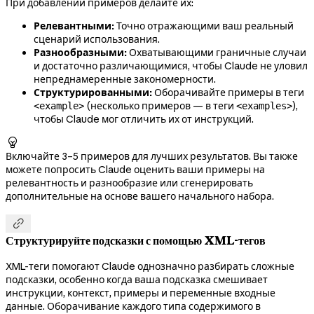
При добавлении примеров делайте их:
Релевантными:
Точно отражающими ваш реальный
сценарий использования.
Разнообразными:
Охватывающими граничные случаи
и достаточно различающимися, чтобы Claude не уловил
непреднамеренные закономерности.
Структурированными:
Оборачивайте примеры в теги
(несколько примеров — в теги
),
<example>
<examples>
чтобы Claude мог отличить их от инструкций.

Включайте 3–5 примеров для лучших результатов. Вы также
можете попросить Claude оценить ваши примеры на
релевантность и разнообразие или сгенерировать
дополнительные на основе вашего начального набора.

Структурируйте подсказки с помощью XML-тегов
XML-теги помогают Claude однозначно разбирать сложные
подсказки, особенно когда ваша подсказка смешивает
инструкции, контекст, примеры и переменные входные
данные. Оборачивание каждого типа содержимого в