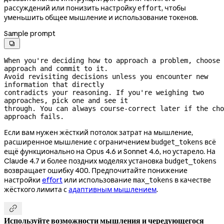
рассуждений или понизить настройку
, чтобы
effort
уменьшить общее мышление и использование токенов.
Sample prompt

When you're deciding how to approach a problem, choose 
approach and commit to it.
Avoid revisiting decisions unless you encounter new 
information that directly
contradicts your reasoning. If you're weighing two 
approaches, pick one and see it
through. You can always 
course-correct
 later if the cho
approach fails.
Если вам нужен жёсткий потолок затрат на мышление,
расширенное мышление с ограничением
всё
budget_tokens
ещё функционально на Opus 4.6 и Sonnet 4.6, но устарело. На
Claude 4.7 и более поздних моделях установка
budget_tokens
возвращает ошибку 400. Предпочитайте понижение
настройки
effort
или использование
в качестве
max_tokens
жёсткого лимита с
адаптивным мышлением
.

Используйте возможности мышления и чередующегося