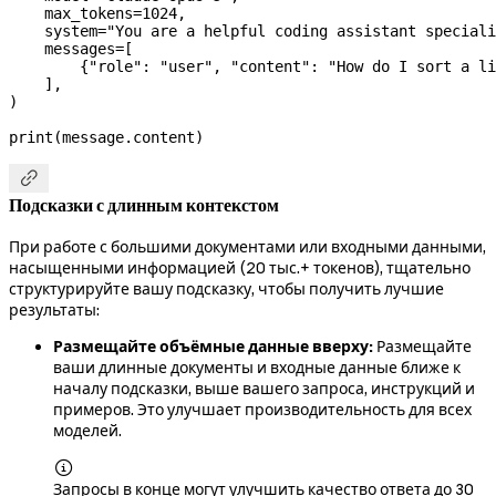
    max_tokens
=
1024
,
    system
=
"You are a helpful coding assistant speciali
    messages
=
[
        {
"role"
: 
"user"
, 
"content"
: 
"How do I sort a li
    ],
)
print
(message.content)

Подсказки с длинным контекстом
При работе с большими документами или входными данными,
насыщенными информацией (20 тыс.+ токенов), тщательно
структурируйте вашу подсказку, чтобы получить лучшие
результаты:
Размещайте объёмные данные вверху:
Размещайте
ваши длинные документы и входные данные ближе к
началу подсказки, выше вашего запроса, инструкций и
примеров. Это улучшает производительность для всех
моделей.

Запросы в конце могут улучшить качество ответа до 30