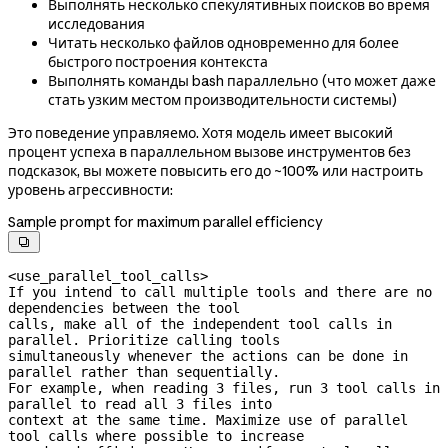
Выполнять несколько спекулятивных поисков во время
исследования
Читать несколько файлов одновременно для более
быстрого построения контекста
Выполнять команды bash параллельно (что может даже
стать узким местом производительности системы)
Это поведение управляемо. Хотя модель имеет высокий
процент успеха в параллельном вызове инструментов без
подсказок, вы можете повысить его до ~100% или настроить
уровень агрессивности:
Sample prompt for maximum parallel efficiency

<use_parallel_tool_calls>

If you intend to call multiple tools and there are no 
dependencies between the tool

calls, make all of the independent tool calls in 
parallel. Prioritize calling tools

simultaneously whenever the actions can be done in 
parallel rather than sequentially.

For example, when reading 3 files, run 3 tool calls in 
parallel to read all 3 files into

context at the same time. Maximize use of parallel 
tool calls where possible to increase
