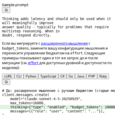
Sample prompt

Thinking adds latency and should only be used when it 
will meaningfully improve

answer quality - typically for problems that require 
multistep reasoning. When in

doubt, respond directly.
Если вы мигрируете с
расширенного мышления
с
, замените вашу конфигурацию мышления и
budget_tokens
перенесите управление бюджетом на
. Следующие
effort
примеры показывают один и тот же запрос до и после
миграции (см.
effort
для доступных уровней и доступности по
моделям):
cURL
CLI
Python
TypeScript
C#
Go
Java
PHP
Ruby

# До: расширенное мышление с ручным бюджетом (старые мо
client.messages.create(
    model
=
"claude-sonnet-4-5-20250929"
,
    max_tokens
=
16000
,
    thinking
=
{
"type"
: 
"enabled"
, 
"budget_tokens"
: 
10000
    messages
=
[{
"role"
: 
"user"
, 
"content"
: 
"..."
}],