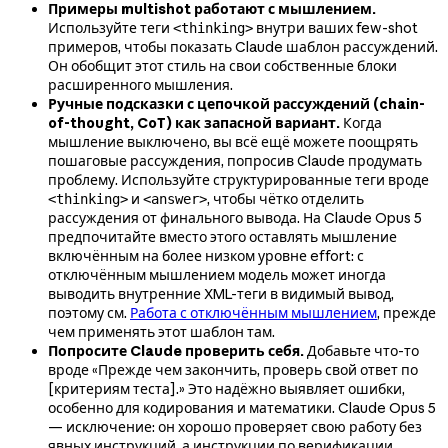
Примеры multishot работают с мышлением.
Используйте теги
внутри ваших few-shot
<thinking>
примеров, чтобы показать Claude шаблон рассуждений.
Он обобщит этот стиль на свои собственные блоки
расширенного мышления.
Ручные подсказки с цепочкой рассуждений (chain-
of-thought, CoT) как запасной вариант.
Когда
мышление выключено, вы всё ещё можете поощрять
пошаговые рассуждения, попросив Claude продумать
проблему. Используйте структурированные теги вроде
и
, чтобы чётко отделить
<thinking>
<answer>
рассуждения от финального вывода. На Claude Opus 5
предпочитайте вместо этого оставлять мышление
включённым на более низком уровне effort: с
отключённым мышлением модель может иногда
выводить внутренние XML-теги в видимый вывод,
поэтому см.
Работа с отключённым мышлением
, прежде
чем применять этот шаблон там.
Попросите Claude проверить себя.
Добавьте что-то
вроде «Прежде чем закончить, проверь свой ответ по
[критериям теста].» Это надёжно выявляет ошибки,
особенно для кодирования и математики. Claude Opus 5
— исключение: он хорошо проверяет свою работу без
явных инструкций, а инструкции по верификации,