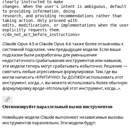
clearly instructed to make

changes. When the user's intent is ambiguous, default 
to providing information, doing

research, and providing recommendations rather than 
taking action. Only proceed with

edits, modifications, or implementations when the user 
explicitly requests them.

</do_not_act_before_instructions>
Claude Opus 4.5 и Claude Opus 4.6 также более отзывчивы к
системной подсказке, чем предыдущие модели. Если ваши
подсказки были разработаны для уменьшения
недостаточного срабатывания инструментов или навыков,
эти модели теперь могут срабатывать избыточно. Решение —
смягчить любые агрессивные формулировки. Там, где вы
могли написать «КРИТИЧНО: Ты ДОЛЖЕН использовать этот
инструмент, когда...», вы можете использовать более обычную
формулировку вроде «Используй этот инструмент, когда...».

Оптимизируйте параллельный вызов инструментов
Новейшие модели Claude выполняют независимые вызовы
инструментов параллельно. Эти модели будут: