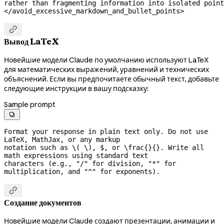
rather than fragmenting information into isolated point
</avoid_excessive_markdown_and_bullet_points>

Вывод LaTeX
Новейшие модели Claude по умолчанию используют LaTeX
для математических выражений, уравнений и технических
объяснений. Если вы предпочитаете обычный текст, добавьте
следующие инструкции в вашу подсказку:
Sample prompt

Format your response in plain text only. Do not use 
LaTeX, MathJax, or any markup

notation such as \( \), $, or \frac{}{}. Write all 
math expressions using standard text

characters (e.g., "/" for division, "*" for 
multiplication, and "^" for exponents).

Создание документов
Новейшие модели Claude создают презентации, анимации и