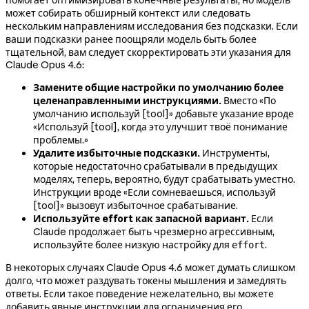
может собирать обширный контекст или следовать
нескольким направлениям исследования без подсказки. Если
ваши подсказки ранее поощряли модель быть более
тщательной, вам следует скорректировать эти указания для
Claude Opus 4.6:
Замените общие настройки по умолчанию более
целенаправленными инструкциями.
Вместо «По
умолчанию используй [tool]» добавьте указание вроде
«Используй [tool], когда это улучшит твоё понимание
проблемы.»
Удалите избыточные подсказки.
Инструменты,
которые недостаточно срабатывали в предыдущих
моделях, теперь, вероятно, будут срабатывать уместно.
Инструкции вроде «Если сомневаешься, используй
[tool]» вызовут избыточное срабатывание.
Используйте effort как запасной вариант.
Если
Claude продолжает быть чрезмерно агрессивным,
используйте более низкую настройку для
.
effort
В некоторых случаях Claude Opus 4.6 может думать слишком
долго, что может раздувать токены мышления и замедлять
ответы. Если такое поведение нежелательно, вы можете
добавить явные инструкции для ограничения его