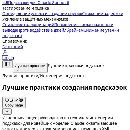
4.8
Подсказки для Claude Sonnet 5
Тестирование и оценка
Определение успеха и создание оценок
Снижение задержки
Усиление защитных механизмов
Снижение галлюцинаций
Повышение согласованности
вывода
Противодействие джейлбрейкам
Снижение утечки
подсказок
Справочник
Глоссарий

Log in

Лучшие практики подсказок
Лучшие практики

Лучшие практики
/
Инженерия подсказок
Лучшие практики создания подсказок
Copy page

Исчерпывающее руководство по техникам инженерии
подсказок для новейших моделей Claude, охватывающее
ясность, примеры, структурирование с помощью XML,