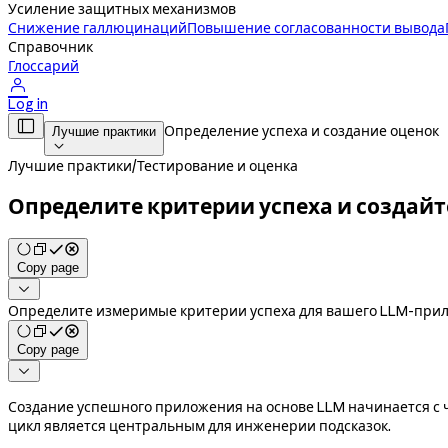
Усиление защитных механизмов
Снижение галлюцинаций
Повышение согласованности вывода
Справочник
Глоссарий

Log in

Определение успеха и создание оценок
Лучшие практики

Лучшие практики
/
Тестирование и оценка
Определите критерии успеха и создайт
Copy page

Определите измеримые критерии успеха для вашего LLM-прилож
Copy page

Создание успешного приложения на основе LLM начинается с ч
цикл является центральным для инженерии подсказок.