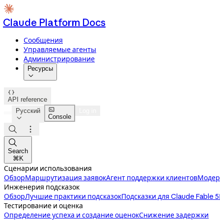
Claude Platform Docs
Сообщения
Управляемые агенты
Администрирование
Ресурсы


API reference

Русский
Log in
Console




Search
⌘K
Сценарии использования
Обзор
Маршрутизация заявок
Агент поддержки клиентов
Модер
Инженерия подсказок
Обзор
Лучшие практики подсказок
Подсказки для Claude Fable 5
Тестирование и оценка
Определение успеха и создание оценок
Снижение задержки