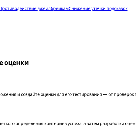
Противодействие джейлбрейкам
Снижение утечки подсказок
е оценки
ения и создайте оценки для его тестирования — от проверок т
ёткого определения критериев успеха, а затем разработки оцен