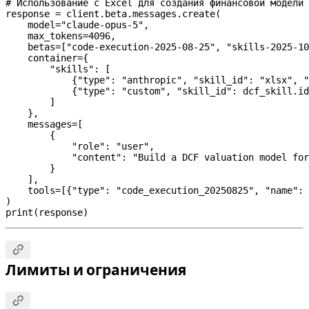
# Использование с Excel для создания финансовой модели
response 
=
 client.beta.messages.create(
    model
=
"claude-opus-5"
,
    max_tokens
=
4096
,
    betas
=
[
"code-execution-2025-08-25"
, 
"skills-2025-10
    container
=
{
        "skills"
: [
            {
"type"
: 
"anthropic"
, 
"skill_id"
: 
"xlsx"
, 
"
            {
"type"
: 
"custom"
, 
"skill_id"
: dcf_skill.id
        ]
    },
    messages
=
[
        {
            "role"
: 
"user"
,
            "content"
: 
"Build a DCF valuation model for
        }
    ],
    tools
=
[{
"type"
: 
"code_execution_20250825"
, 
"name"
: 
)
print
(response)

Лимиты и ограничения
