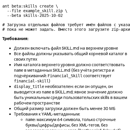
ant
 beta:skills
 create
 \
  --file
 example_skill.zip
 \
  --beta
 skills-2025-10-02
# Загрузка отдельных файлов требует имён файлов с указа
# пока не может задать. Вместо этого загрузите zip-архи
Требования:
Должен включать файл SKILL.md на верхнем уровне
Все файлы должны указывать общий корневой каталог в
своих путях
Имя каталога верхнего уровня должно соответствовать
в метаданных SKILL.md (без учёта регистра и
name
подчёркиваний:
соответствует
Financial_Skill
)
financial-skill
необязателен: если он опущен, он
display_title
выводится из
в SKILL.md; явное значение должно
name
быть уникальным среди пользовательских skills в вашем
рабочем пространстве
Общий размер загрузки должен быть менее 30 МБ
Требования к YAML-метаданным:
: максимум 64 символа, только строчные
name
буквы/цифры/дефисы, без XML-тегов, без