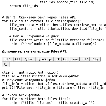
                    file_ids.append(
file
.file_id)
    return
 file_ids
# Шаг 3: Скачиваем файл через Files API
for
 file_id 
in
 extract_file_ids(response):
    file_metadata 
=
 client.beta.files.retrieve_metadata
    file_content 
=
 client.beta.files.download(
file_id
=
f
    # Шаг 4: Сохраняем на диск
    file_content.write_to_file(file_metadata.filename)
    print
(
f
"Downloaded: 
{
file_metadata.filename
}
"
)
Дополнительные операции Files API:
cURL
CLI
Python
TypeScript
C#
Go
Java
PHP
Ruby

client 
=
 anthropic.Anthropic()
file_id 
=
 "file_011CNha8iCJcU1wXNR6q4V8w"
# Получение метаданных файла
file_info 
=
 client.beta.files.retrieve_metadata(
file_id
print
(
f
"Filename: 
{
file_info.filename
}
, Size: 
{
file_inf
# Список всех файлов
for
 file
 in
 client.beta.files.list():
    print
(
f
"
{
file
.filename
}
 - 
{
file
.created_at
}
"
)