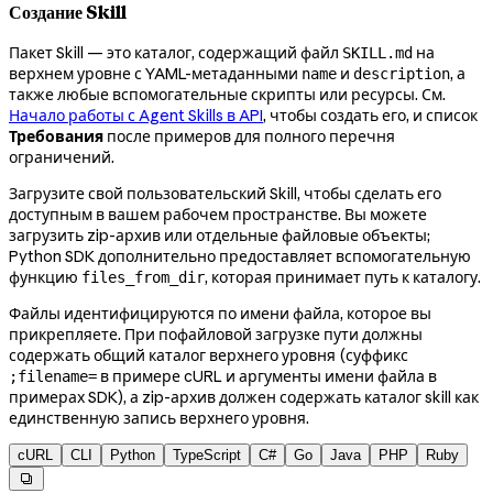
Создание Skill
Пакет Skill — это каталог, содержащий файл
на
SKILL.md
верхнем уровне с YAML-метаданными
и
, а
name
description
также любые вспомогательные скрипты или ресурсы. См.
Начало работы с Agent Skills в API
, чтобы создать его, и список
Требования
после примеров для полного перечня
ограничений.
Загрузите свой пользовательский Skill, чтобы сделать его
доступным в вашем рабочем пространстве. Вы можете
загрузить zip-архив или отдельные файловые объекты;
Python SDK дополнительно предоставляет вспомогательную
функцию
, которая принимает путь к каталогу.
files_from_dir
Файлы идентифицируются по имени файла, которое вы
прикрепляете. При пофайловой загрузке пути должны
содержать общий каталог верхнего уровня (суффикс
в примере cURL и аргументы имени файла в
;filename=
примерах SDK), а zip-архив должен содержать каталог skill как
единственную запись верхнего уровня.
cURL
CLI
Python
TypeScript
C#
Go
Java
PHP
Ruby
