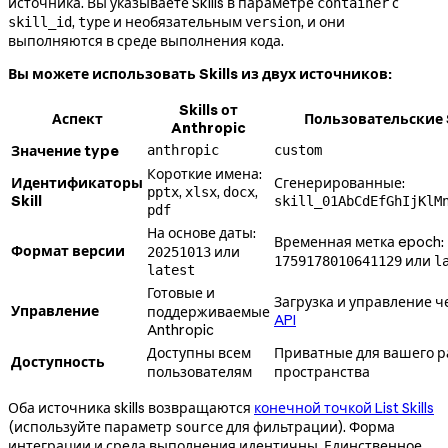
источника. Вы указываете Skills в параметре
с
container
,
и необязательным
, и они
skill_id
type
version
выполняются в среде выполнения кода.
Вы можете использовать Skills из двух источников:
Skills от
Аспект
Пользовательские S
Anthropic
Значение type
anthropic
custom
Короткие имена:
Идентификаторы
Сгенерированные:
,
,
,
pptx
xlsx
docx
Skill
skill_01AbCdEfGhIjKlM
pdf
На основе даты:
Временная метка epoch:
Формат версии
или
20251013
или
1759178010641129
l
latest
Готовые и
Загрузка и управление 
Управление
поддерживаемые
API
Anthropic
Доступны всем
Приватные для вашего р
Доступность
пользователям
пространства
Оба источника skills возвращаются
конечной точкой List Skills
(используйте параметр
для фильтрации). Форма
source
интеграции и среда выполнения идентичны. Единственное