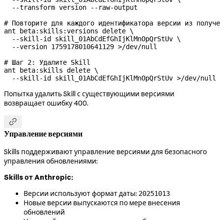
  --transform
 version
 --raw-output
# Повторите для каждого идентификатора версии из получе
ant
 beta:skills:versions
 delete
 \
  --skill-id
 skill_01AbCdEfGhIjKlMnOpQrStUv
 \
  --version
 1759178010641129
 >
/dev/null
# Шаг 2: Удалите Skill
ant
 beta:skills
 delete
 \
  --skill-id
 skill_01AbCdEfGhIjKlMnOpQrStUv
 >
/dev/null
Попытка удалить Skill с существующими версиями
возвращает ошибку 400.

Управление версиями
Skills поддерживают управление версиями для безопасного
управления обновлениями:
Skills от Anthropic:
Версии используют формат даты:
20251013
Новые версии выпускаются по мере внесения
обновлений