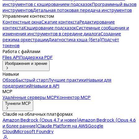
инструментов с кэшированием подсказок
Программный вызов
инструментов
Детальная потоковая передача инструментов
Управление контекстом
Контекстные окна
Сжатие контекста
Редактирование
контекста
Кэширование подсказок
Системные сообщения и
изменения инструментов в середине диалога
Создание
режима оркестрации
Диагностика кэша (бета)
Подсчёт
токенов
Работа с файлами
Files API
Поддержка PDF
Изображения и зрение

Навыки
Обзор
Быстрый старт
Лучшие практики
Навыки для
предприятий
Навыки в API
MCP
Удалённые серверы MCP
Коннектор MCP
Туннели MCP

Claude на облачных платформах
Amazon Bedrock (Opus 4.7 и новее)
Amazon Bedrock (Opus 4.6
и более ранние)
Claude Platform на AWS
Google
Cloud
Microsoft Foundry
