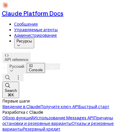
Claude Platform Docs
Сообщения
Управляемые агенты
Администрирование
Ресурсы


API reference

Русский
Log in
Console




Search
⌘K
Первые шаги
Введение в Claude
Получите ключ API
Быстрый старт
Разработка с Claude
Обзор функций
Использование Messages API
Причины
остановки и резервные варианты
Отказы и резервные
варианты
Резервный кредит