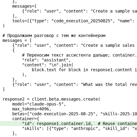
    },
    messages
=
[
        {
"role"
: 
"user"
, 
"content"
: 
"Create a sample sa
    ],
    tools
=
[{
"type"
: 
"code_execution_20250825"
, 
"name"
: 
)
# Продолжаем разговор с тем же контейнером
messages 
=
 [
    {
"role"
: 
"user"
, 
"content"
: 
"Create a sample sales 
    {
        # Переносим текст ассистента дальше; container.
        "role"
: 
"assistant"
,
        "content"
: 
"
\n
"
.join(
            block.text 
for
 block 
in
 response1.content 
i
        ),
    },
    {
"role"
: 
"user"
, 
"content"
: 
"What was the total rev
]
response2 
=
 client.beta.messages.create(
    model
=
"claude-opus-5"
,
    max_tokens
=
4096
,
    betas
=
[
"code-execution-2025-08-25"
, 
"skills-2025-10
    container
=
{
        "id"
: response1.container.id,  
# Reuse containe
        "skills"
: [{
"type"
: 
"anthropic"
, 
"skill_id"
: 
"x
    },