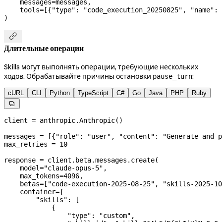
    messages
=
messages,
    tools
=
[{
"type"
: 
"code_execution_20250825"
, 
"name"
: 
)

Длительные операции
Skills могут выполнять операции, требующие нескольких
ходов. Обрабатывайте причины остановки
:
pause_turn
cURL
CLI
Python
TypeScript
C#
Go
Java
PHP
Ruby

client 
=
 anthropic.Anthropic()
messages 
=
 [{
"role"
: 
"user"
, 
"content"
: 
"Generate and p
max_retries 
=
 10
response 
=
 client.beta.messages.create(
    model
=
"claude-opus-5"
,
    max_tokens
=
4096
,
    betas
=
[
"code-execution-2025-08-25"
, 
"skills-2025-10
    container
=
{
        "skills"
: [
            {
                "type"
: 
"custom"
,