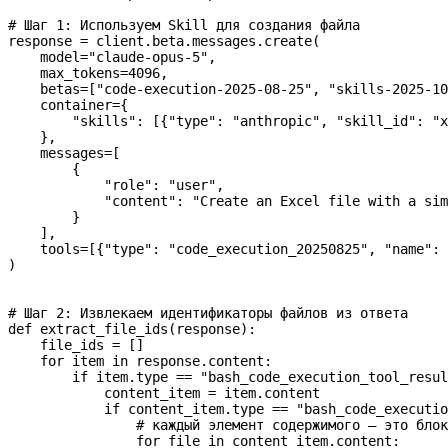
# Шаг 1: Используем Skill для создания файла
response 
=
 client.beta.messages.create(
    model
=
"claude-opus-5"
,
    max_tokens
=
4096
,
    betas
=
[
"code-execution-2025-08-25"
, 
"skills-2025-10
    container
=
{
        "skills"
: [{
"type"
: 
"anthropic"
, 
"skill_id"
: 
"x
    },
    messages
=
[
        {
            "role"
: 
"user"
,
            "content"
: 
"Create an Excel file with a sim
        }
    ],
    tools
=
[{
"type"
: 
"code_execution_20250825"
, 
"name"
: 
)
# Шаг 2: Извлекаем идентификаторы файлов из ответа
def
 extract_file_ids
(
response
):
    file_ids 
=
 []
    for
 item 
in
 response.content:
        if
 item.type 
==
 "bash_code_execution_tool_resul
            content_item 
=
 item.content
            if
 content_item.type 
==
 "bash_code_executio
                # каждый элемент содержимого — это блок
                for
 file
 in
 content_item.content: