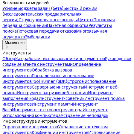
Возможности моделей
Усилие
Бюджеты задач (бета)
Быстрый режим
(исследовательская предварительная
версия)
Структурированные выводы
Цитаты
Потоковая
передача сообщений
Пакетная обработка
Результаты
поиска
Потоковая передача отказов
Многоязычная
поддержка
Эмбеддинги
Мышление

Инструменты
Обзор
Как работает использование инструментов
Руководство:
создание агента с инструментами
Определение
инструментов
Обработка вызовов
инструментов
Параллельное использование
инструментов
Tool Runner (SDK)
Строгое использование
инструментов
Серверные инструменты
Инструмент веб-
поиска
Инструмент загрузки веб-страниц
Инструмент
выполнения кода
Инструмент-советник
Инструмент поиска
инструментов
Инструмент памяти
Инструмент
Bash
Инструмент текстового редактора
Инструмент
использования компьютера
Устранение неполадок
Инфраструктура инструментов
Справочник инструментов
Управление контекстом
инструментов
Комбинации инструментов
Использование