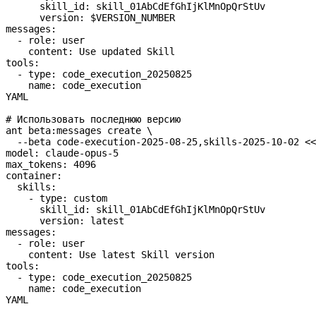
      skill_id: skill_01AbCdEfGhIjKlMnOpQrStUv
      version: 
$VERSION_NUMBER
messages:
  - role: user
    content: Use updated Skill
tools:
  - type: code_execution_20250825
    name: code_execution
YAML
# Использовать последнюю версию
ant
 beta:messages
 create
 \
  --beta
 code-execution-2025-08-25,skills-2025-10-02
 <<
model: claude-opus-5
max_tokens: 4096
container:
  skills:
    - type: custom
      skill_id: skill_01AbCdEfGhIjKlMnOpQrStUv
      version: latest
messages:
  - role: user
    content: Use latest Skill version
tools:
  - type: code_execution_20250825
    name: code_execution
YAML