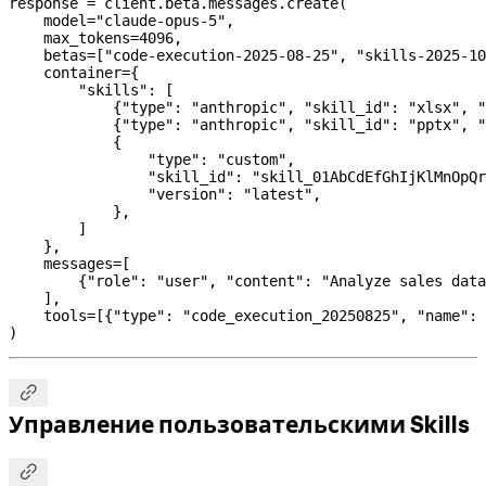
response 
=
 client.beta.messages.create(
    model
=
"claude-opus-5"
,
    max_tokens
=
4096
,
    betas
=
[
"code-execution-2025-08-25"
, 
"skills-2025-10
    container
=
{
        "skills"
: [
            {
"type"
: 
"anthropic"
, 
"skill_id"
: 
"xlsx"
, 
"
            {
"type"
: 
"anthropic"
, 
"skill_id"
: 
"pptx"
, 
"
            {
                "type"
: 
"custom"
,
                "skill_id"
: 
"skill_01AbCdEfGhIjKlMnOpQr
                "version"
: 
"latest"
,
            },
        ]
    },
    messages
=
[
        {
"role"
: 
"user"
, 
"content"
: 
"Analyze sales data
    ],
    tools
=
[{
"type"
: 
"code_execution_20250825"
, 
"name"
: 
)

Управление пользовательскими Skills
