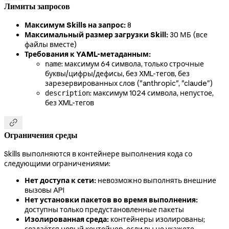
Лимиты запросов
Максимум Skills на запрос:
8
Максимальный размер загрузки Skill:
30 МБ (все
файлы вместе)
Требования к YAML-метаданным:
: максимум 64 символа, только строчные
name
буквы/цифры/дефисы, без XML-тегов, без
зарезервированных слов ("anthropic", "claude")
: максимум 1024 символа, непустое,
description
без XML-тегов

Ограничения среды
Skills выполняются в контейнере выполнения кода со
следующими ограничениями:
Нет доступа к сети:
невозможно выполнять внешние
вызовы API
Нет установки пакетов во время выполнения:
доступны только предустановленные пакеты
Изолированная среда:
контейнеры изолированы;