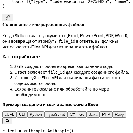
    tools
=
[{
"type"
: 
"code_execution_20250825"
, 
"name"
: 
)

Скачивание сгенерированных файлов
Когда Skills создают документы (Excel, PowerPoint, PDF, Word),
они возвращают атрибуты
в ответе. Вы должны
file_id
использовать Files API для скачивания этих файлов.
Как это работает:
Skills создают файлы во время выполнения кода.
Ответ включает
для каждого созданного файла.
file_id
Используйте Files API для скачивания фактического
содержимого файла.
Сохраните локально или обработайте по мере
необходимости.
Пример: создание и скачивание файла Excel
cURL
CLI
Python
TypeScript
C#
Go
Java
PHP
Ruby

client 
=
 anthropic.Anthropic()