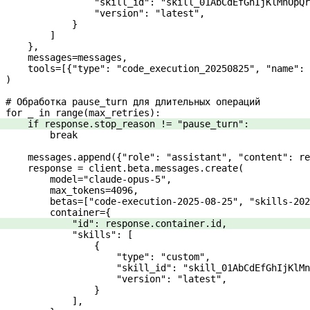
                "skill_id"
: 
"skill_01AbCdEfGhIjKlMnOpQr
                "version"
: 
"latest"
,
            }
        ]
    },
    messages
=
messages,
    tools
=
[{
"type"
: 
"code_execution_20250825"
, 
"name"
: 
)
# Обработка pause_turn для длительных операций
for
 _ 
in
 range
(max_retries):
    if
 response.stop_reason 
!=
 "pause_turn"
:
        break
    messages.append({
"role"
: 
"assistant"
, 
"content"
: re
    response 
=
 client.beta.messages.create(
        model
=
"claude-opus-5"
,
        max_tokens
=
4096
,
        betas
=
[
"code-execution-2025-08-25"
, 
"skills-202
        container
=
{
            "id"
: response.container.id,
            "skills"
: [
                {
                    "type"
: 
"custom"
,
                    "skill_id"
: 
"skill_01AbCdEfGhIjKlMn
                    "version"
: 
"latest"
,
                }
            ],