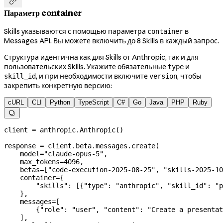

Параметр container
Skills указываются с помощью параметра
в
container
Messages API. Вы можете включить до 8 Skills в каждый запрос.
Структура идентична как для Skills от Anthropic, так и для
пользовательских Skills. Укажите обязательные
и
type
, и при необходимости включите
, чтобы
skill_id
version
закрепить конкретную версию:
cURL
CLI
Python
TypeScript
C#
Go
Java
PHP
Ruby

client 
=
 anthropic.Anthropic()
response 
=
 client.beta.messages.create(
    model
=
"claude-opus-5"
,
    max_tokens
=
4096
,
    betas
=
[
"code-execution-2025-08-25"
, 
"skills-2025-10
    container
=
{
        "skills"
: [{
"type"
: 
"anthropic"
, 
"skill_id"
: 
"p
    },
    messages
=
[
        {
"role"
: 
"user"
, 
"content"
: 
"Create a presentat
    ],