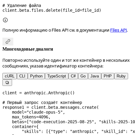
# Удаление файла
client.beta.files.delete(
file_id
=
file_id)

Полную информацию о Files API см. в документации
Files API
.

Многоходовые диалоги
Повторно используйте один и тот же контейнер в нескольких
сообщениях, указав идентификатор контейнера:
cURL
CLI
Python
TypeScript
C#
Go
Java
PHP
Ruby

client 
=
 anthropic.Anthropic()
# Первый запрос создаёт контейнер
response1 
=
 client.beta.messages.create(
    model
=
"claude-opus-5"
,
    max_tokens
=
4096
,
    betas
=
[
"code-execution-2025-08-25"
, 
"skills-2025-10
    container
=
{
        "skills"
: [{
"type"
: 
"anthropic"
, 
"skill_id"
: 
"x