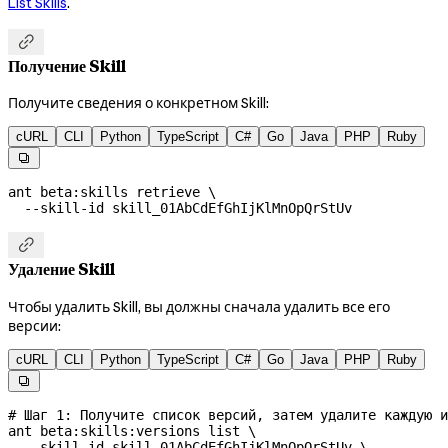
List Skills
.

Получение Skill
Получите сведения о конкретном Skill:
cURL
CLI
Python
TypeScript
C#
Go
Java
PHP
Ruby

ant
 beta:skills
 retrieve
 \
  --skill-id
 skill_01AbCdEfGhIjKlMnOpQrStUv

Удаление Skill
Чтобы удалить Skill, вы должны сначала удалить все его
версии:
cURL
CLI
Python
TypeScript
C#
Go
Java
PHP
Ruby

# Шаг 1: Получите список версий, затем удалите каждую и
ant
 beta:skills:versions
 list
 \
  --skill-id
 skill_01AbCdEfGhIjKlMnOpQrStUv
 \