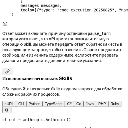
        },
        messages
=
messages,
        tools
=
[{
"type"
: 
"code_execution_20250825"
, 
"nam
    )

Ответ может включать причину остановки
,
pause_turn
которая указывает, что API приостановил длительную
операцию Skill. Вы можете передать ответ обратно как есть в
последующем запросе, чтобы позволить Claude продолжить
свой ход, или изменить содержимое, если хотите прервать
диалог и предоставить дополнительные указания.

Использование нескольких Skills
Объединяйте несколько Skills в одном запросе для обработки
сложных рабочих процессов:
cURL
CLI
Python
TypeScript
C#
Go
Java
PHP
Ruby

client 
=
 anthropic.Anthropic()