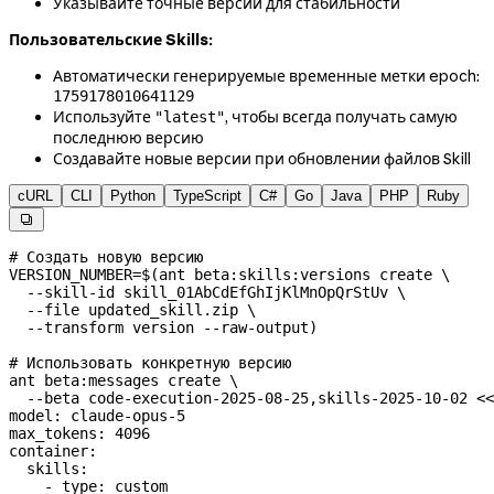
Указывайте точные версии для стабильности
Пользовательские Skills:
Автоматически генерируемые временные метки epoch:
1759178010641129
Используйте
, чтобы всегда получать самую
"latest"
последнюю версию
Создавайте новые версии при обновлении файлов Skill
cURL
CLI
Python
TypeScript
C#
Go
Java
PHP
Ruby

# Создать новую версию
VERSION_NUMBER
=
$(
ant
 beta:skills:versions
 create
 \
  --skill-id
 skill_01AbCdEfGhIjKlMnOpQrStUv
 \
  --file
 updated_skill.zip
 \
  --transform
 version
 --raw-output
)
# Использовать конкретную версию
ant
 beta:messages
 create
 \
  --beta
 code-execution-2025-08-25,skills-2025-10-02
 <<
model: claude-opus-5
max_tokens: 4096
container:
  skills:
    - type: custom