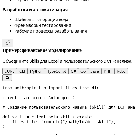
Разработка и автоматизация
Шаблоны генерации кода
Фреймворки тестирования
Рабочие процессы развёртывания

Пример: финансовое моделирование
Объедините Skills для Excel и пользовательского DCF-анализа:
cURL
CLI
Python
TypeScript
C#
Go
Java
PHP
Ruby

from
 anthropic.lib 
import
 files_from_dir
client 
=
 anthropic.Anthropic()
# Создание пользовательского навыка (Skill) для DCF-ана
dcf_skill 
=
 client.beta.skills.create(
    files
=
files_from_dir(
"/path/to/dcf_skill"
),
)