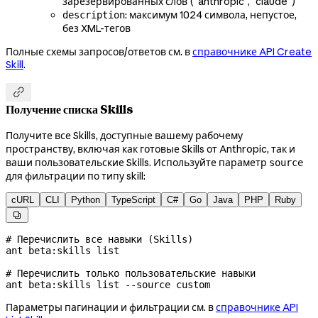
зарезервированных слов ("anthropic", "claude")
: максимум 1024 символа, непустое,
description
без XML-тегов
Полные схемы запросов/ответов см. в
справочнике API Create
Skill
.

Получение списка Skills
Получите все Skills, доступные вашему рабочему
пространству, включая как готовые Skills от Anthropic, так и
ваши пользовательские Skills. Используйте параметр
source
для фильтрации по типу skill:
cURL
CLI
Python
TypeScript
C#
Go
Java
PHP
Ruby

# Перечислить все навыки (Skills)
ant
 beta:skills
 list
# Перечислить только пользовательские навыки
ant
 beta:skills
 list
 --source
 custom
Параметры пагинации и фильтрации см. в
справочнике API