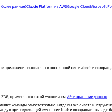
 более ранние)
Claude Platform на AWS
Google Cloud
Microsoft F
ше приложение выполняет в постоянной сессии bash и возвращае
и ZDR, применяется к этой функции, см.
API и хранение данных
.
полняет команды самостоятельно. Когда вы включаете инструмент
анду в принадлежащей ему сессии bash и возвращает вывод в б