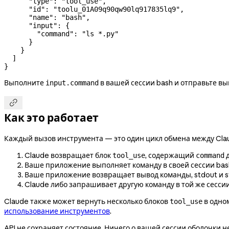
      "type"
: 
"tool_use"
,
      "id"
: 
"toolu_01A09q90qw90lq917835lq9"
,
      "name"
: 
"bash"
,
      "input"
: {
        "command"
: 
"ls *.py"
      }
    }
  ]
}
Выполните
в вашей сессии bash и отправьте вы
input.command

Как это работает
Каждый вызов инструмента — это один цикл обмена между Cl
Claude возвращает блок
, содержащий
д
tool_use
command
Ваше приложение выполняет команду в своей сессии bas
Ваше приложение возвращает вывод команды, stdout и st
Claude либо запрашивает другую команду в той же сессии
Claude также может вернуть несколько блоков
в одном
tool_use
использование инструментов
.
API не сохраняет состояние. Ничего о вашей сессии оболочки н