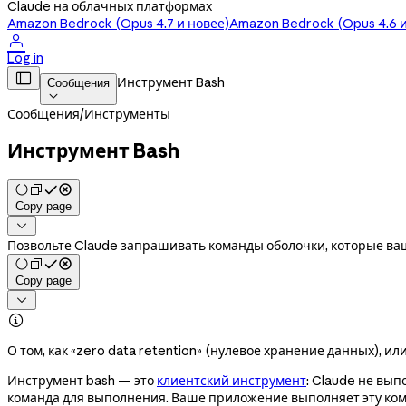
Claude на облачных платформах
Amazon Bedrock (Opus 4.7 и новее)
Amazon Bedrock (Opus 4.6 и

Log in

Инструмент Bash
Сообщения

Сообщения
/
Инструменты
Инструмент Bash
Copy page

Позвольте Claude запрашивать команды оболочки, которые ва
Copy page


О том, как «zero data retention» (нулевое хранение данных), ил
Инструмент bash — это
клиентский инструмент
: Claude не вы
команда для выполнения. Ваше приложение выполняет эту ком