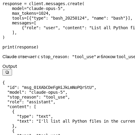
response 
=
 client.messages.create(
    model
=
"claude-opus-5"
,
    max_tokens
=
1024
,
    tools
=
[{
"type"
: 
"bash_20250124"
, 
"name"
: 
"bash"
}],
    messages
=
[
        {
"role"
: 
"user"
, 
"content"
: 
"List all Python fi
    ],
)
print
(response)
Claude отвечает с
и блоком
stop_reason: "tool_use"
tool_us
Output

{
  "id"
: 
"msg_01XAbCDeFgHiJkLmNoPQrStU"
,
  "model"
: 
"claude-opus-5"
,
  "stop_reason"
: 
"tool_use"
,
  "role"
: 
"assistant"
,
  "content"
: [
    {
      "type"
: 
"text"
,
      "text"
: 
"I'll list all Python files in the curren
    },
    {