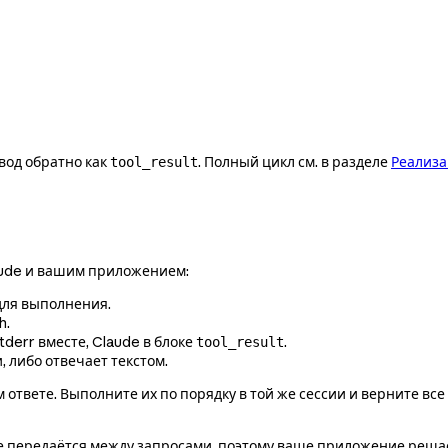
вод обратно как
. Полный цикл см. в разделе
Реализа
tool_result
aude и вашим приложением:
ля выполнения.
h.
derr вместе, Claude в блоке
.
tool_result
, либо отвечает текстом.
 ответе. Выполните их по порядку в той же сессии и верните в
е передаётся между запросами, поэтому ваше приложение решает,