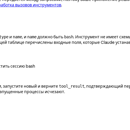
аботка вызовов инструментов
.
и
, и
должно быть
. Инструмент не имеет схем
type
name
name
bash
ющей таблице перечислены входные поля, которые Claude устана
стить сессию bash
и, запустите новый и верните
, подтверждающий пер
tool_result
 запущенные процессы исчезают.