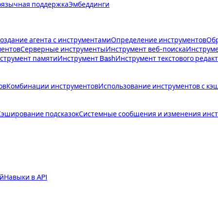
язычная поддержка
Эмбеддинги
создание агента с инструментами
Определение инструментов
Обр
ментов
Серверные инструменты
Инструмент веб-поиска
Инструме
струмент памяти
Инструмент Bash
Инструмент текстового редак
ов
Комбинации инструментов
Использование инструментов с кэ
Кэширование подсказок
Системные сообщения и изменения инст
й
Навыки в API