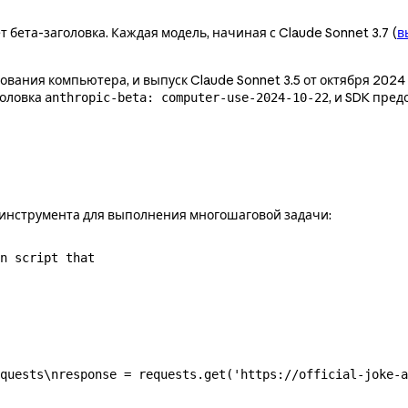
 бета-заголовка. Каждая модель, начиная с Claude Sonnet 3.7 (
в
вания компьютера, и выпуск Claude Sonnet 3.5 от октября 2024 
головка
, и SDK пре
anthropic-beta: computer-use-2024-10-22
 инструмента для выполнения многошаговой задачи:
n script that

quests\nresponse = requests.get('https://official-joke-a