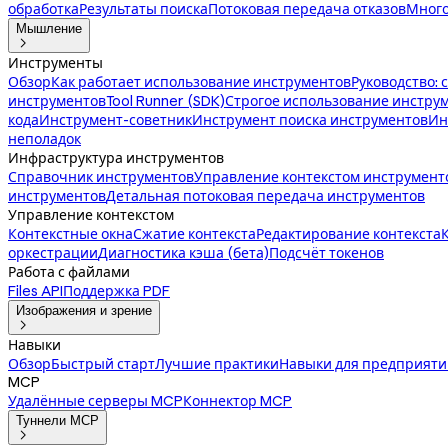
обработка
Результаты поиска
Потоковая передача отказов
Много
Мышление

Инструменты
Обзор
Как работает использование инструментов
Руководство: 
инструментов
Tool Runner (SDK)
Строгое использование инстру
кода
Инструмент-советник
Инструмент поиска инструментов
Ин
неполадок
Инфраструктура инструментов
Справочник инструментов
Управление контекстом инструмент
инструментов
Детальная потоковая передача инструментов
Управление контекстом
Контекстные окна
Сжатие контекста
Редактирование контекста
оркестрации
Диагностика кэша (бета)
Подсчёт токенов
Работа с файлами
Files API
Поддержка PDF
Изображения и зрение

Навыки
Обзор
Быстрый старт
Лучшие практики
Навыки для предприяти
MCP
Удалённые серверы MCP
Коннектор MCP
Туннели MCP
