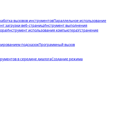
аботка вызовов инструментов
Параллельное использование
нт загрузки веб-страниц
Инструмент выполнения
тора
Инструмент использования компьютера
Устранение
шированием подсказок
Программный вызов
рументов в середине диалога
Создание режима