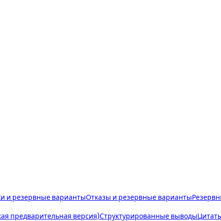
и и резервные варианты
Отказы и резервные варианты
Резервн
ая предварительная версия)
Структурированные выводы
Цитат