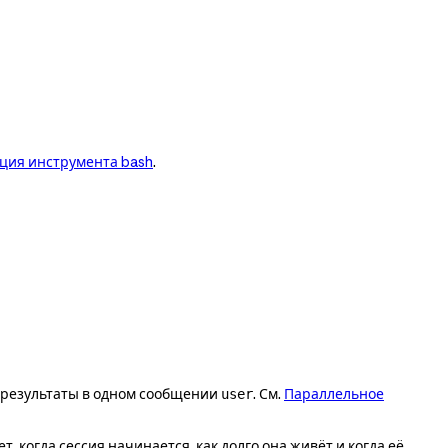
ция инструмента bash
.
се результаты в одном сообщении
. См.
Параллельное
user
 когда сессия начинается, как долго она живёт и когда её