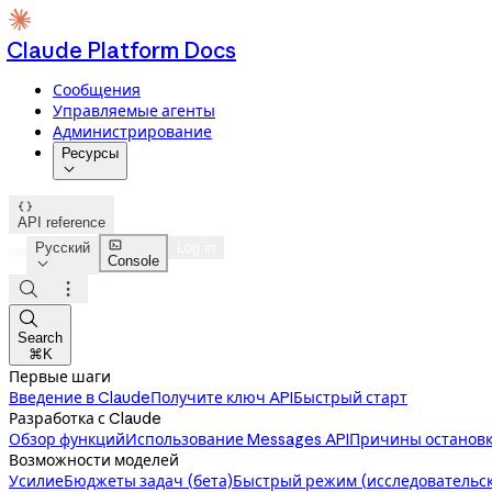
Claude Platform Docs
Сообщения
Управляемые агенты
Администрирование
Ресурсы


API reference

Русский
Log in
Console




Search
⌘K
Первые шаги
Введение в Claude
Получите ключ API
Быстрый старт
Разработка с Claude
Обзор функций
Использование Messages API
Причины остановк
Возможности моделей
Усилие
Бюджеты задач (бета)
Быстрый режим (исследовательск