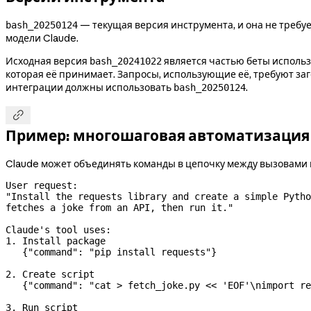
— текущая версия инструмента, и она не требует
bash_20250124
модели Claude.
Исходная версия
является частью беты использо
bash_20241022
которая её принимает. Запросы, использующие её, требуют за
интеграции должны использовать
.
bash_20250124

Пример: многошаговая автоматизация
Claude может объединять команды в цепочку между вызовами
User request:

"Install the requests library and create a simple Pytho
fetches a joke from an API, then run it."

Claude's tool uses:

1. Install package

   {"command": "pip install requests"}

2. Create script

   {"command": "cat > fetch_joke.py << 'EOF'\nimport re
3. Run script
