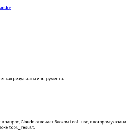
oundry
т как результаты инструмента.
 в запрос, Claude отвечает блоком
, в котором указана
tool_use
локе
.
tool_result