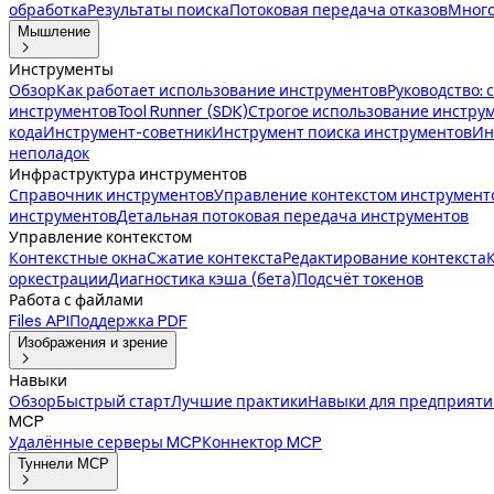
обработка
Результаты поиска
Потоковая передача отказов
Много
Мышление

Инструменты
Обзор
Как работает использование инструментов
Руководство: 
инструментов
Tool Runner (SDK)
Строгое использование инстру
кода
Инструмент-советник
Инструмент поиска инструментов
Ин
неполадок
Инфраструктура инструментов
Справочник инструментов
Управление контекстом инструмент
инструментов
Детальная потоковая передача инструментов
Управление контекстом
Контекстные окна
Сжатие контекста
Редактирование контекста
оркестрации
Диагностика кэша (бета)
Подсчёт токенов
Работа с файлами
Files API
Поддержка PDF
Изображения и зрение

Навыки
Обзор
Быстрый старт
Лучшие практики
Навыки для предприяти
MCP
Удалённые серверы MCP
Коннектор MCP
Туннели MCP
