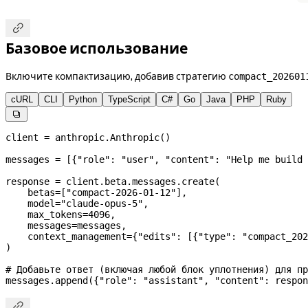

Базовое использование
Включите компактизацию, добавив стратегию
compact_202601
cURL
CLI
Python
TypeScript
C#
Go
Java
PHP
Ruby

client 
=
 anthropic.Anthropic()
messages 
=
 [{
"role"
: 
"user"
, 
"content"
: 
"Help me build 
response 
=
 client.beta.messages.create(
    betas
=
[
"compact-2026-01-12"
],
    model
=
"claude-opus-5"
,
    max_tokens
=
4096
,
    messages
=
messages,
    context_management
=
{
"edits"
: [{
"type"
: 
"compact_202
)
# Добавьте ответ (включая любой блок уплотнения) для пр
messages.append({
"role"
: 
"assistant"
, 
"content"
: respon
