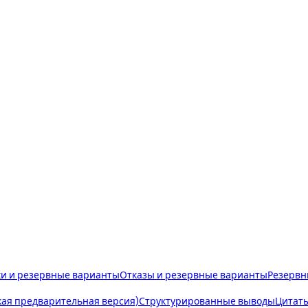
и и резервные варианты
Отказы и резервные варианты
Резервн
ая предварительная версия)
Структурированные выводы
Цитат