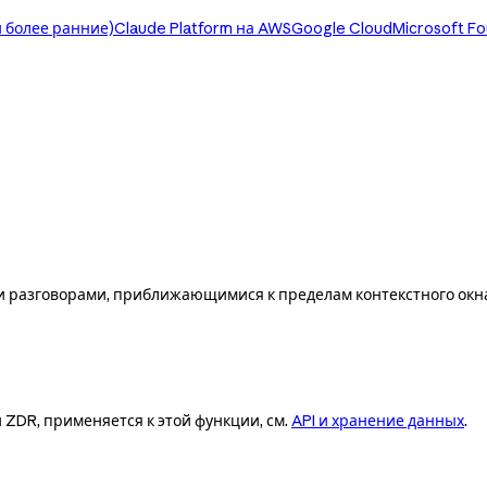
 более ранние)
Claude Platform на AWS
Google Cloud
Microsoft F
и разговорами, приближающимися к пределам контекстного окн
и ZDR, применяется к этой функции, см.
API и хранение данных
.