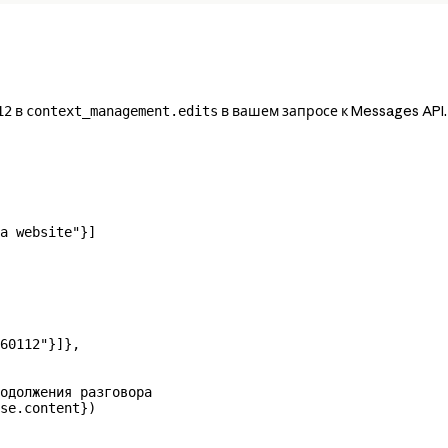
в
в вашем запросе к Messages API.
12
context_management.edits
a website"
}]
60112"
}]},
одолжения разговора
se.content})