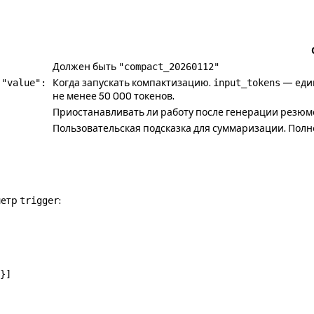
Должен быть
"compact_20260112"
Когда запускать компактизацию.
— еди
 "value":
input_tokens
не менее 50 000 токенов.
Приостанавливать ли работу после генерации резюм
Пользовательская подсказка для суммаризации. Полно
метр
:
trigger
}]