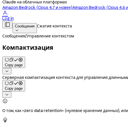
Claude на облачных платформах
Amazon Bedrock (Opus 4.7 и новее)
Amazon Bedrock (Opus 4.6 и

Log in

Сжатие контекста
Сообщения

Сообщения
/
Управление контекстом
Компактизация
Copy page

Серверная компактизация контекста для управления длинным
Copy page


О том, как «zero data retention» (нулевое хранение данных), ил
