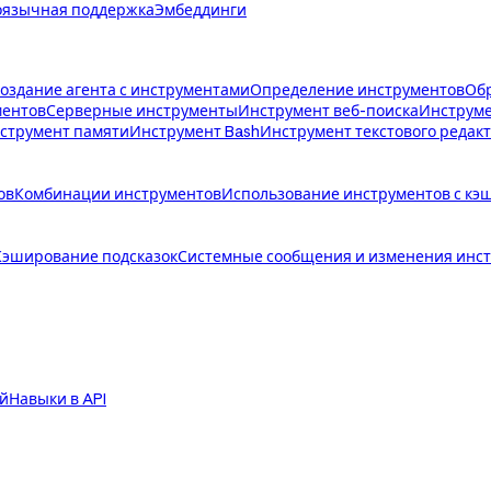
язычная поддержка
Эмбеддинги
создание агента с инструментами
Определение инструментов
Обр
ментов
Серверные инструменты
Инструмент веб-поиска
Инструме
струмент памяти
Инструмент Bash
Инструмент текстового редак
ов
Комбинации инструментов
Использование инструментов с кэ
Кэширование подсказок
Системные сообщения и изменения инст
й
Навыки в API