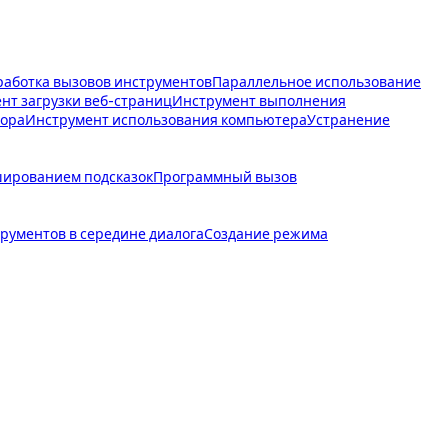
аботка вызовов инструментов
Параллельное использование
нт загрузки веб-страниц
Инструмент выполнения
тора
Инструмент использования компьютера
Устранение
шированием подсказок
Программный вызов
рументов в середине диалога
Создание режима