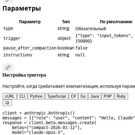
Параметры
Параметр
Тип
По умолчанию
string
type
Обязательный
{"type": "input_tokens",
object
trigger
150000}
boolean
pause_after_compaction
false
string
instructions
null

Настройка триггера
Настройте, когда срабатывает компактизация, используя пара
cURL
CLI
Python
TypeScript
C#
Go
Java
PHP
Ruby

client 
=
 anthropic.Anthropic()
messages 
=
 [{
"role"
: 
"user"
, 
"content"
: 
"Hello, Claude"
response 
=
 client.beta.messages.create(
    betas
=
[
"compact-2026-01-12"
],
    model
=
"claude-opus-5"
,