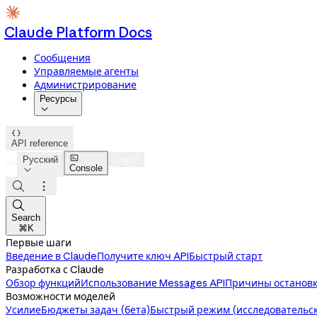
Claude Platform Docs
Сообщения
Управляемые агенты
Администрирование
Ресурсы


API reference

Русский
Log in
Console




Search
⌘K
Первые шаги
Введение в Claude
Получите ключ API
Быстрый старт
Разработка с Claude
Обзор функций
Использование Messages API
Причины остановк
Возможности моделей
Усилие
Бюджеты задач (бета)
Быстрый режим (исследовательск