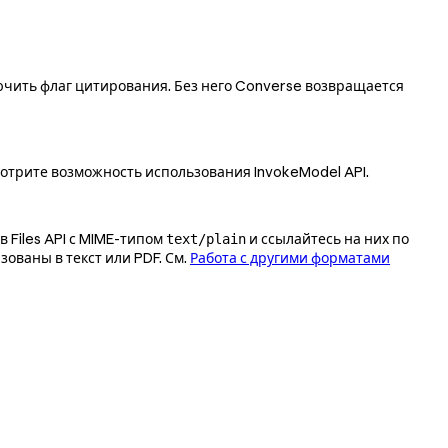
лючить флаг цитирования. Без него Converse возвращается
мотрите возможность использования InvokeModel API.
в Files API с MIME-типом
и ссылайтесь на них по
text/plain
зованы в текст или PDF. См.
Работа с другими форматами