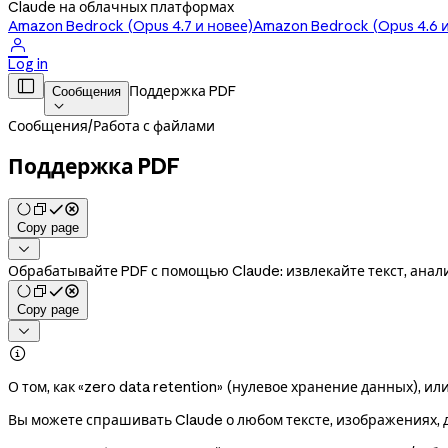
Claude на облачных платформах
Amazon Bedrock (Opus 4.7 и новее)
Amazon Bedrock (Opus 4.6 и

Log in

Поддержка PDF
Сообщения

Сообщения
/
Работа с файлами
Поддержка PDF
Copy page

Обрабатывайте PDF с помощью Claude: извлекайте текст, ана
Copy page


О том, как «zero data retention» (нулевое хранение данных), ил
Вы можете спрашивать Claude о любом тексте, изображениях,