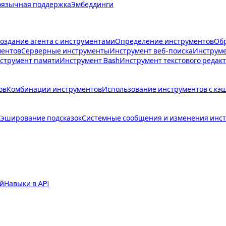
язычная поддержка
Эмбеддинги
создание агента с инструментами
Определение инструментов
Обр
ментов
Серверные инструменты
Инструмент веб-поиска
Инструме
струмент памяти
Инструмент Bash
Инструмент текстового редак
ов
Комбинации инструментов
Использование инструментов с кэ
Кэширование подсказок
Системные сообщения и изменения инст
й
Навыки в API