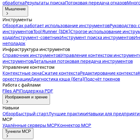
обработка
Результаты поиска
Потоковая передача отказов
Много
Мышление

Инструменты
Обзор
Как работает использование инструментов
Руководство: 
инструментов
Tool Runner (SDK)
Строгое использование инстру
кода
Инструмент-советник
Инструмент поиска инструментов
Ин
неполадок
Инфраструктура инструментов
Справочник инструментов
Управление контекстом инструмент
инструментов
Детальная потоковая передача инструментов
Управление контекстом
Контекстные окна
Сжатие контекста
Редактирование контекста
оркестрации
Диагностика кэша (бета)
Подсчёт токенов
Работа с файлами
Files API
Поддержка PDF
Изображения и зрение

Навыки
Обзор
Быстрый старт
Лучшие практики
Навыки для предприяти
MCP
Удалённые серверы MCP
Коннектор MCP
Туннели MCP
