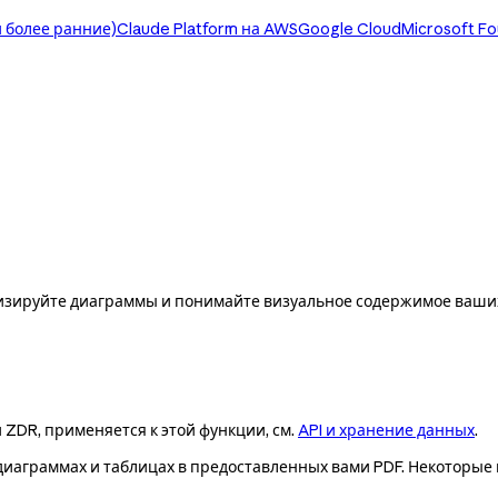
 более ранние)
Claude Platform на AWS
Google Cloud
Microsoft F
лизируйте диаграммы и понимайте визуальное содержимое ваши
и ZDR, применяется к этой функции, см.
API и хранение данных
.
 диаграммах и таблицах в предоставленных вами PDF. Некоторы