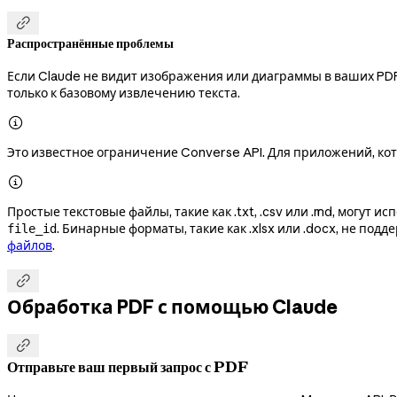

Распространённые проблемы
Если Claude не видит изображения или диаграммы в ваших PDF
только к базовому извлечению текста.

Это известное ограничение Converse API. Для приложений, ко

Простые текстовые файлы, такие как .txt, .csv или .md, могут и
. Бинарные форматы, такие как .xlsx или .docx, не по
file_id
файлов
.

Обработка PDF с помощью Claude

Отправьте ваш первый запрос с PDF