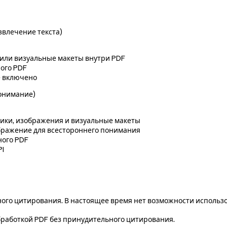
влечение текста)
или визуальные макеты внутри PDF
ного PDF
е включено
онимание)
ики, изображения и визуальные макеты
ображение для всестороннего понимания
ного PDF
PI
ого цитирования. В настоящее время нет возможности использо
работкой PDF без принудительного цитирования.