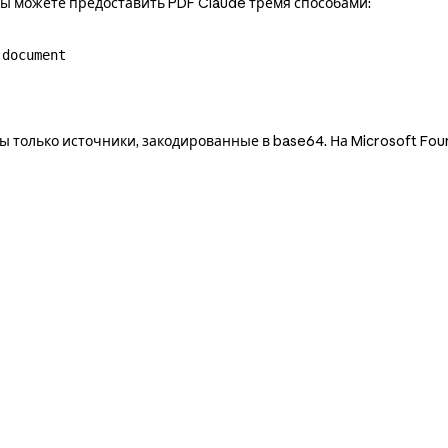
Вы можете предоставить PDF Claude тремя способами:
о
document
 только источники, закодированные в base64. На Microsoft Foun