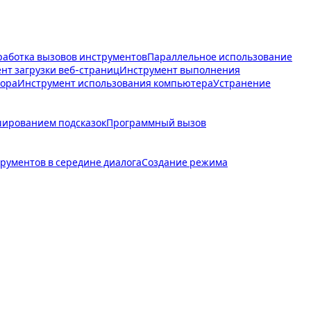
аботка вызовов инструментов
Параллельное использование
нт загрузки веб-страниц
Инструмент выполнения
тора
Инструмент использования компьютера
Устранение
шированием подсказок
Программный вызов
рументов в середине диалога
Создание режима