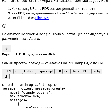
Начните с простого примера с использованием Messages API. 
Как ссылку URL на PDF, размещённый в интернете
Как PDF, закодированный в base64, в блоках содержимог
По
из
Files API
file_id

На Amazon Bedrock и Google Cloud в настоящее время доступны
размещённых в Azure.

Вариант 1: PDF-документ по URL
Самый простой подход — ссылаться на PDF напрямую по URL:
cURL
CLI
Python
TypeScript
C#
Go
Java
PHP
Ruby

client 
=
 anthropic.Anthropic()
message 
=
 client.messages.create(
    model
=
"claude-opus-5"
,
    max_tokens
=
1024
,
    messages
=
[
        {
            "role"
: 
"user"
,