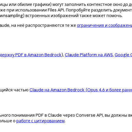
цы или обилие графики) могут заполнить контекстное окно до 
е при использовании Files API. Попробуйте разделить документ
wnsampling) встроенных изображений также может помочь.
aude, на неё распространяются те же
ограничения и соображен
держку PDF в Amazon Bedrock
),
Claude Platform на AWS
,
Google 
ющийся частью
Claude на Amazon Bedrock (Opus 4.6 и более ран
ного понимания PDF в Claude через Converse API, вы должны 
больше о
работе с цитированием
.