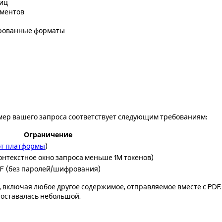
лиц
ументов
ированные форматы
змер вашего запроса соответствует следующим требованиям:
Ограничение
от платформы
)
контекстное окно запроса меньше 1M токенов)
F (без паролей/шифрования)
, включая любое другое содержимое, отправляемое вместе с PDF
а оставалась небольшой.