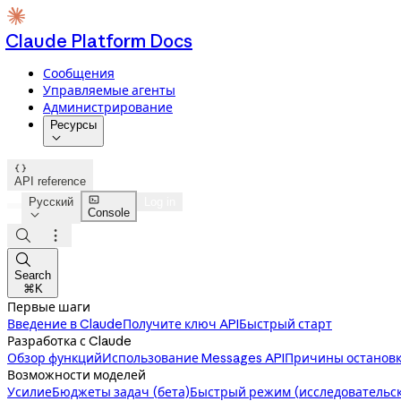
Claude Platform Docs
Сообщения
Управляемые агенты
Администрирование
Ресурсы


API reference

Русский
Log in
Console




Search
⌘K
Первые шаги
Введение в Claude
Получите ключ API
Быстрый старт
Разработка с Claude
Обзор функций
Использование Messages API
Причины остановк
Возможности моделей
Усилие
Бюджеты задач (бета)
Быстрый режим (исследовательск