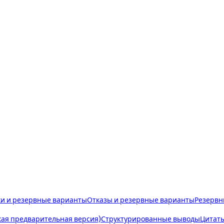
и и резервные варианты
Отказы и резервные варианты
Резервн
ая предварительная версия)
Структурированные выводы
Цитат