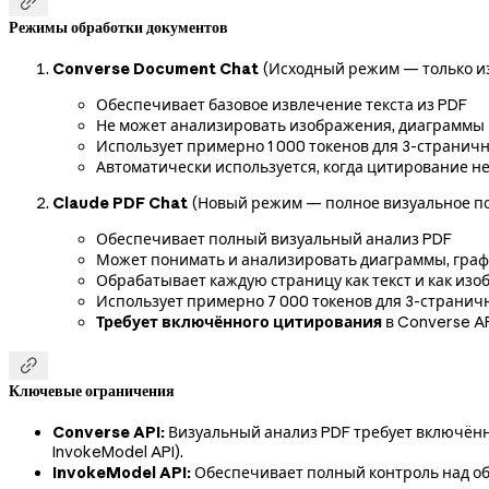

Режимы обработки документов
Converse Document Chat
(Исходный режим — только из
Обеспечивает базовое извлечение текста из PDF
Не может анализировать изображения, диаграммы 
Использует примерно 1 000 токенов для 3-странич
Автоматически используется, когда цитирование н
Claude PDF Chat
(Новый режим — полное визуальное п
Обеспечивает полный визуальный анализ PDF
Может понимать и анализировать диаграммы, граф
Обрабатывает каждую страницу как текст и как из
Использует примерно 7 000 токенов для 3-странич
Требует включённого цитирования
в Converse A

Ключевые ограничения
Converse API:
Визуальный анализ PDF требует включённ
InvokeModel API).
InvokeModel API:
Обеспечивает полный контроль над об