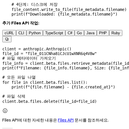
    # 4단계: 디스크에 저장
    file_content.write_to_file(file_metadata.filename)
    print
(
f
"Downloaded: 
{
file_metadata.filename
}
"
)
추가 Files API 작업:
cURL
CLI
Python
TypeScript
C#
Go
Java
PHP
Ruby

client 
=
 anthropic.Anthropic()
file_id 
=
 "file_011CNha8iCJcU1wXNR6q4V8w"
# 파일 메타데이터 가져오기
file_info 
=
 client.beta.files.retrieve_metadata(
file_id
print
(
f
"Filename: 
{
file_info.filename
}
, Size: 
{
file_inf
# 모든 파일 나열
for
 file
 in
 client.beta.files.list():
    print
(
f
"
{
file
.filename
}
 - 
{
file
.created_at
}
"
)
# 파일 삭제
client.beta.files.delete(
file_id
=
file_id)

Files API에 대한 자세한 내용은
Files API
문서를 참조하세요.