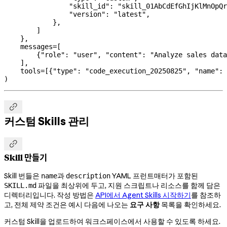
                "skill_id"
: 
"skill_01AbCdEfGhIjKlMnOpQr
                "version"
: 
"latest"
,
            },
        ]
    },
    messages
=
[
        {
"role"
: 
"user"
, 
"content"
: 
"Analyze sales data
    ],
    tools
=
[{
"type"
: 
"code_execution_20250825"
, 
"name"
: 
)

커스텀 Skills 관리

Skill 만들기
Skill 번들은
과
YAML 프런트매터가 포함된
name
description
파일을 최상위에 두고, 지원 스크립트나 리소스를 함께 담은
SKILL.md
디렉터리입니다. 작성 방법은
API에서 Agent Skills 시작하기
를 참조하
고, 전체 제약 조건은 예시 다음에 나오는
요구 사항
목록을 확인하세요.
커스텀 Skill을 업로드하여 워크스페이스에서 사용할 수 있도록 하세요.