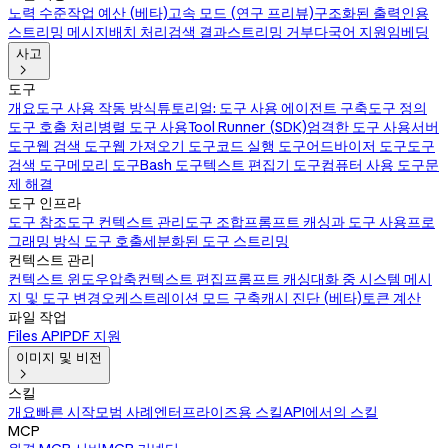
노력 수준
작업 예산 (베타)
고속 모드 (연구 프리뷰)
구조화된 출력
인용
스트리밍 메시지
배치 처리
검색 결과
스트리밍 거부
다국어 지원
임베딩
사고

도구
개요
도구 사용 작동 방식
튜토리얼: 도구 사용 에이전트 구축
도구 정의
도구 호출 처리
병렬 도구 사용
Tool Runner (SDK)
엄격한 도구 사용
서버
도구
웹 검색 도구
웹 가져오기 도구
코드 실행 도구
어드바이저 도구
도구
검색 도구
메모리 도구
Bash 도구
텍스트 편집기 도구
컴퓨터 사용 도구
문
제 해결
도구 인프라
도구 참조
도구 컨텍스트 관리
도구 조합
프롬프트 캐싱과 도구 사용
프로
그래밍 방식 도구 호출
세분화된 도구 스트리밍
컨텍스트 관리
컨텍스트 윈도우
압축
컨텍스트 편집
프롬프트 캐싱
대화 중 시스템 메시
지 및 도구 변경
오케스트레이션 모드 구축
캐시 진단 (베타)
토큰 계산
파일 작업
Files API
PDF 지원
이미지 및 비전

스킬
개요
빠른 시작
모범 사례
엔터프라이즈용 스킬
API에서의 스킬
MCP