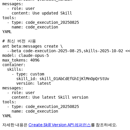
messages:
  - role: user
    content: Use updated Skill
tools:
  - type: code_execution_20250825
    name: code_execution
YAML
# 최신 버전 사용
ant
 beta:messages
 create
 \
  --beta
 code-execution-2025-08-25,skills-2025-10-02
 <<
model: claude-opus-5
max_tokens: 4096
container:
  skills:
    - type: custom
      skill_id: skill_01AbCdEfGhIjKlMnOpQrStUv
      version: latest
messages:
  - role: user
    content: Use latest Skill version
tools:
  - type: code_execution_20250825
    name: code_execution
YAML
자세한 내용은
Create Skill Version API 레퍼런스
를 참조하세요.