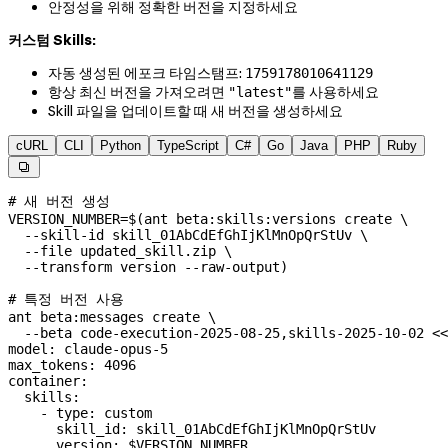
안정성을 위해 정확한 버전을 지정하세요
커스텀 Skills:
자동 생성된 에포크 타임스탬프:
1759178010641129
항상 최신 버전을 가져오려면
를 사용하세요
"latest"
Skill 파일을 업데이트할 때 새 버전을 생성하세요
cURL
CLI
Python
TypeScript
C#
Go
Java
PHP
Ruby

# 새 버전 생성
VERSION_NUMBER
=
$(
ant
 beta:skills:versions
 create
 \
  --skill-id
 skill_01AbCdEfGhIjKlMnOpQrStUv
 \
  --file
 updated_skill.zip
 \
  --transform
 version
 --raw-output
)
# 특정 버전 사용
ant
 beta:messages
 create
 \
  --beta
 code-execution-2025-08-25,skills-2025-10-02
 <<
model: claude-opus-5
max_tokens: 4096
container:
  skills:
    - type: custom
      skill_id: skill_01AbCdEfGhIjKlMnOpQrStUv
      version: 
$VERSION_NUMBER