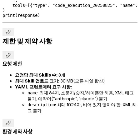
    ],
    tools
=
[{
"type"
: 
"code_execution_20250825"
, 
"name"
: 
)
print
(response)

제한 및 제약 사항

요청 제한
요청당 최대 Skills 수:
8개
최대 Skill 업로드 크기:
30 MB(모든 파일 합산)
YAML 프런트매터 요구 사항:
: 최대 64자, 소문자/숫자/하이픈만 허용, XML 태그
name
불가, 예약어("anthropic", "claude") 불가
: 최대 1024자, 비어 있지 않아야 함, XML 태
description
그 불가

환경 제약 사항