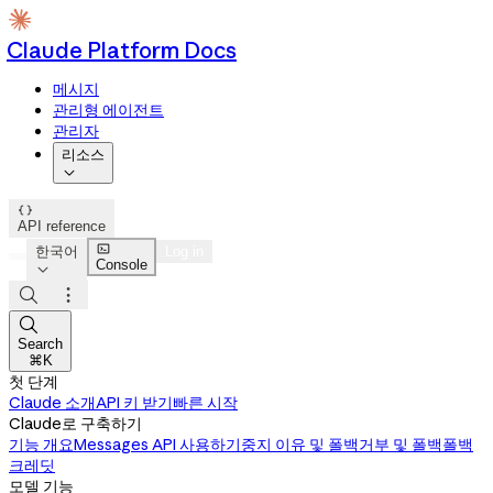
Claude Platform Docs
메시지
관리형 에이전트
관리자
리소스


API reference

한국어
Log in
Console




Search
⌘K
첫 단계
Claude 소개
API 키 받기
빠른 시작
Claude로 구축하기
기능 개요
Messages API 사용하기
중지 이유 및 폴백
거부 및 폴백
폴백
크레딧
모델 기능