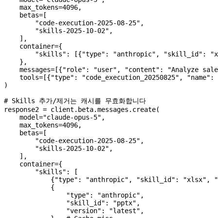
    max_tokens
=
4096
,
    betas
=
[
        "code-execution-2025-08-25"
,
        "skills-2025-10-02"
,
    ],
    container
=
{
        "skills"
: [{
"type"
: 
"anthropic"
, 
"skill_id"
: 
"x
    },
    messages
=
[{
"role"
: 
"user"
, 
"content"
: 
"Analyze sale
    tools
=
[{
"type"
: 
"code_execution_20250825"
, 
"name"
: 
)
# Skills 추가/제거는 캐시를 무효화합니다
response2 
=
 client.beta.messages.create(
    model
=
"claude-opus-5"
,
    max_tokens
=
4096
,
    betas
=
[
        "code-execution-2025-08-25"
,
        "skills-2025-10-02"
,
    ],
    container
=
{
        "skills"
: [
            {
"type"
: 
"anthropic"
, 
"skill_id"
: 
"xlsx"
, 
"
            {
                "type"
: 
"anthropic"
,
                "skill_id"
: 
"pptx"
,
                "version"
: 
"latest"
,