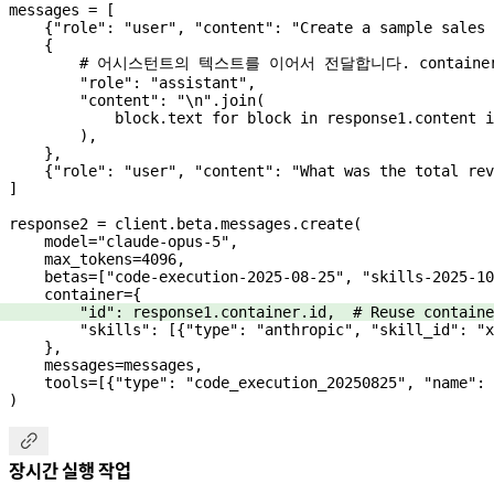
messages 
=
 [
    {
"role"
: 
"user"
, 
"content"
: 
"Create a sample sales 
    {
        # 어시스턴트의 텍스트를 이어서 전달합니다. contain
        "role"
: 
"assistant"
,
        "content"
: 
"
\n
"
.join(
            block.text 
for
 block 
in
 response1.content 
i
        ),
    },
    {
"role"
: 
"user"
, 
"content"
: 
"What was the total rev
]
response2 
=
 client.beta.messages.create(
    model
=
"claude-opus-5"
,
    max_tokens
=
4096
,
    betas
=
[
"code-execution-2025-08-25"
, 
"skills-2025-10
    container
=
{
        "id"
: response1.container.id,  
# Reuse containe
        "skills"
: [{
"type"
: 
"anthropic"
, 
"skill_id"
: 
"x
    },
    messages
=
messages,
    tools
=
[{
"type"
: 
"code_execution_20250825"
, 
"name"
: 
)

장시간 실행 작업