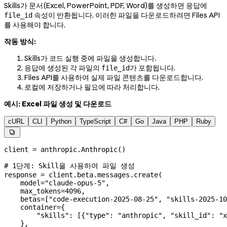
Skills가 문서(Excel, PowerPoint, PDF, Word)를 생성하면 응답에
속성이 반환됩니다. 이러한 파일을 다운로드하려면 Files API
file_id
를 사용해야 합니다.
작동 방식:
Skills가 코드 실행 중에 파일을 생성합니다.
응답에 생성된 각 파일의
가 포함됩니다.
file_id
Files API를 사용하여 실제 파일 콘텐츠를 다운로드합니다.
로컬에 저장하거나 필요에 따라 처리합니다.
예시: Excel 파일 생성 및 다운로드
cURL
CLI
Python
TypeScript
C#
Go
Java
PHP
Ruby

client 
=
 anthropic.Anthropic()
# 1단계: Skill을 사용하여 파일 생성
response 
=
 client.beta.messages.create(
    model
=
"claude-opus-5"
,
    max_tokens
=
4096
,
    betas
=
[
"code-execution-2025-08-25"
, 
"skills-2025-10
    container
=
{
        "skills"
: [{
"type"
: 
"anthropic"
, 
"skill_id"
: 
"x
    },