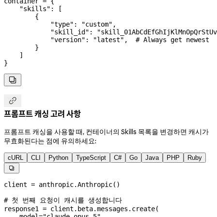
container 
=
 {
    "skills"
: [
        {
            "type"
: 
"custom"
,
            "skill_id"
: 
"skill_01AbCdEfGhIjKlMnOpQrStUv
            "version"
: 
"latest"
,  
# Always get newest
        }
    ]
}


프롬프트 캐싱 고려 사항
프롬프트 캐싱을 사용할 때, 컨테이너의 Skills 목록을 변경하면 캐시가
무효화된다는 점에 유의하세요:
cURL
CLI
Python
TypeScript
C#
Go
Java
PHP
Ruby

client 
=
 anthropic.Anthropic()
# 첫 번째 요청이 캐시를 생성합니다
response1 
=
 client.beta.messages.create(
    model
=
"claude-opus-5"
,