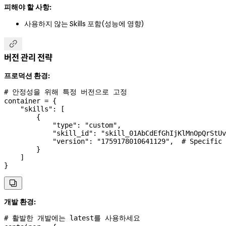
피해야 할 사항:
사용하지 않는 Skills 포함(성능에 영향)

버전 관리 전략
프로덕션 환경:
# 안정성을 위해 특정 버전으로 고정
container 
=
 {
    "skills"
: [
        {
            "type"
: 
"custom"
,
            "skill_id"
: 
"skill_01AbCdEfGhIjKlMnOpQrStUv
            "version"
: 
"1759178010641129"
,  
# Specific 
        }
    ]
}

개발 환경:
# 활발한 개발에는 latest를 사용하세요