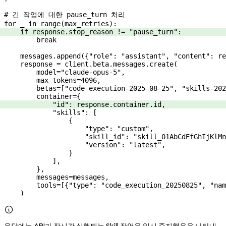
# 긴 작업에 대한 pause_turn 처리
for
 _ 
in
 range
(max_retries):
    if
 response.stop_reason 
!=
 "pause_turn"
:
        break
    messages.append({
"role"
: 
"assistant"
, 
"content"
: re
    response 
=
 client.beta.messages.create(
        model
=
"claude-opus-5"
,
        max_tokens
=
4096
,
        betas
=
[
"code-execution-2025-08-25"
, 
"skills-202
        container
=
{
            "id"
: response.container.id,
            "skills"
: [
                {
                    "type"
: 
"custom"
,
                    "skill_id"
: 
"skill_01AbCdEfGhIjKlMn
                    "version"
: 
"latest"
,
                }
            ],
        },
        messages
=
messages,
        tools
=
[{
"type"
: 
"code_execution_20250825"
, 
"nam
    )

응답에는 API가 장시간 실행되는 Skill 작업을 일시 중지했음을 나타내