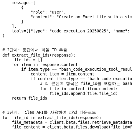
    messages
=
[
        {
            "role"
: 
"user"
,
            "content"
: 
"Create an Excel file with a sim
        }
    ],
    tools
=
[{
"type"
: 
"code_execution_20250825"
, 
"name"
: 
)
# 2단계: 응답에서 파일 ID 추출
def
 extract_file_ids
(
response
):
    file_ids 
=
 []
    for
 item 
in
 response.content:
        if
 item.type 
==
 "bash_code_execution_tool_resul
            content_item 
=
 item.content
            if
 content_item.type 
==
 "bash_code_executio
                # 각 콘텐츠 항목은 file_id를 포함하는 bash
                for
 file
 in
 content_item.content:
                    file_ids.append(
file
.file_id)
    return
 file_ids
# 3단계: Files API를 사용하여 파일 다운로드
for
 file_id 
in
 extract_file_ids(response):
    file_metadata 
=
 client.beta.files.retrieve_metadata
    file_content 
=
 client.beta.files.download(
file_id
=
f