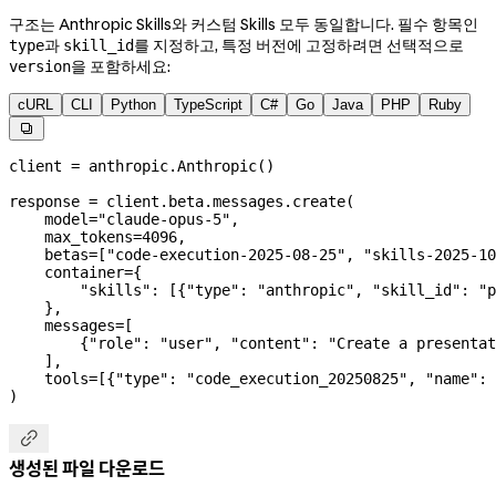
구조는 Anthropic Skills와 커스텀 Skills 모두 동일합니다. 필수 항목인
과
를 지정하고, 특정 버전에 고정하려면 선택적으로
type
skill_id
을 포함하세요:
version
cURL
CLI
Python
TypeScript
C#
Go
Java
PHP
Ruby

client 
=
 anthropic.Anthropic()
response 
=
 client.beta.messages.create(
    model
=
"claude-opus-5"
,
    max_tokens
=
4096
,
    betas
=
[
"code-execution-2025-08-25"
, 
"skills-2025-10
    container
=
{
        "skills"
: [{
"type"
: 
"anthropic"
, 
"skill_id"
: 
"p
    },
    messages
=
[
        {
"role"
: 
"user"
, 
"content"
: 
"Create a presentat
    ],
    tools
=
[{
"type"
: 
"code_execution_20250825"
, 
"name"
: 
)

생성된 파일 다운로드