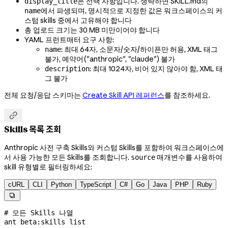
은 선택 사항입니다. 생략하면 SKILL.md의
display_title
에서 파생되며, 명시적으로 지정한 값은 워크스페이스의 커
name
스텀 skills 중에서 고유해야 합니다
총 업로드 크기는 30 MB 미만이어야 합니다
YAML 프런트매터 요구 사항:
: 최대 64자, 소문자/숫자/하이픈만 허용, XML 태그
name
불가, 예약어("anthropic", "claude") 불가
: 최대 1024자, 비어 있지 않아야 함, XML 태
description
그 불가
전체 요청/응답 스키마는
Create Skill API 레퍼런스
를 참조하세요.

Skills 목록 조회
Anthropic 사전 구축 Skills와 커스텀 Skills를 포함하여 워크스페이스에
서 사용 가능한 모든 Skills를 조회합니다.
매개변수를 사용하여
source
skill 유형별로 필터링하세요:
cURL
CLI
Python
TypeScript
C#
Go
Java
PHP
Ruby

# 모든 Skills 나열
ant
 beta:skills
 list