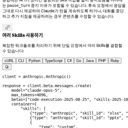
는
중지 이유가 포함될 수 있습니다. 후속 요청에서 응답을
pause_turn
그대로 다시 제공하여 Claude가 턴을 계속하도록 하거나, 대화를 중단
하고 추가 지침을 제공하려는 경우 콘텐츠를 수정할 수 있습니다.

여러 Skills 사용하기
복잡한 워크플로를 처리하기 위해 단일 요청에서 여러 Skills를 결합할
수 있습니다:
cURL
CLI
Python
TypeScript
C#
Go
Java
PHP
Ruby

client 
=
 anthropic.Anthropic()
response 
=
 client.beta.messages.create(
    model
=
"claude-opus-5"
,
    max_tokens
=
4096
,
    betas
=
[
"code-execution-2025-08-25"
, 
"skills-2025-10
    container
=
{
        "skills"
: [
            {
"type"
: 
"anthropic"
, 
"skill_id"
: 
"xlsx"
, 
"
            {
"type"
: 
"anthropic"
, 
"skill_id"
: 
"pptx"
, 
"
            {
                "type"
: 
"custom"
,