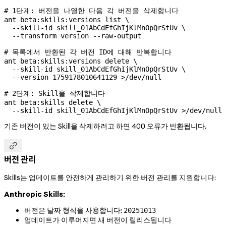
# 1단계: 버전을 나열한 다음 각 버전을 삭제합니다
ant
 beta:skills:versions
 list
 \
  --skill-id
 skill_01AbCdEfGhIjKlMnOpQrStUv
 \
  --transform
 version
 --raw-output
# 목록에서 반환된 각 버전 ID에 대해 반복합니다
ant
 beta:skills:versions
 delete
 \
  --skill-id
 skill_01AbCdEfGhIjKlMnOpQrStUv
 \
  --version
 1759178010641129
 >
/dev/null
# 2단계: Skill을 삭제합니다
ant
 beta:skills
 delete
 \
  --skill-id
 skill_01AbCdEfGhIjKlMnOpQrStUv
 >
/dev/null
기존 버전이 있는 Skill을 삭제하려고 하면 400 오류가 반환됩니다.

버전 관리
Skills는 업데이트를 안전하게 관리하기 위한 버전 관리를 지원합니다:
Anthropic Skills:
버전은 날짜 형식을 사용합니다:
20251013
업데이트가 이루어지면 새 버전이 릴리스됩니다