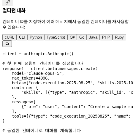

멀티턴 대화
컨테이너 ID를 지정하여 여러 메시지에서 동일한 컨테이너를 재사용할
수 있습니다:
cURL
CLI
Python
TypeScript
C#
Go
Java
PHP
Ruby

client 
=
 anthropic.Anthropic()
# 첫 번째 요청이 컨테이너를 생성합니다
response1 
=
 client.beta.messages.create(
    model
=
"claude-opus-5"
,
    max_tokens
=
4096
,
    betas
=
[
"code-execution-2025-08-25"
, 
"skills-2025-10
    container
=
{
        "skills"
: [{
"type"
: 
"anthropic"
, 
"skill_id"
: 
"x
    },
    messages
=
[
        {
"role"
: 
"user"
, 
"content"
: 
"Create a sample sa
    ],
    tools
=
[{
"type"
: 
"code_execution_20250825"
, 
"name"
: 
)
# 동일한 컨테이너로 대화를 계속합니다