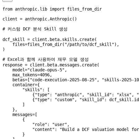
from
 anthropic.lib 
import
 files_from_dir
client 
=
 anthropic.Anthropic()
# 커스텀 DCF 분석 Skill 생성
dcf_skill 
=
 client.beta.skills.create(
    files
=
files_from_dir(
"/path/to/dcf_skill"
),
)
# Excel과 함께 사용하여 재무 모델 생성
response 
=
 client.beta.messages.create(
    model
=
"claude-opus-5"
,
    max_tokens
=
4096
,
    betas
=
[
"code-execution-2025-08-25"
, 
"skills-2025-10
    container
=
{
        "skills"
: [
            {
"type"
: 
"anthropic"
, 
"skill_id"
: 
"xlsx"
, 
"
            {
"type"
: 
"custom"
, 
"skill_id"
: dcf_skill.id
        ]
    },
    messages
=
[
        {
            "role"
: 
"user"
,
            "content"
: 
"Build a DCF valuation model for
        }