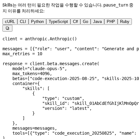
Skills는 여러 턴이 필요한 작업을 수행할 수 있습니다.
중
pause_turn
지 이유를 처리하세요:
cURL
CLI
Python
TypeScript
C#
Go
Java
PHP
Ruby

client 
=
 anthropic.Anthropic()
messages 
=
 [{
"role"
: 
"user"
, 
"content"
: 
"Generate and p
max_retries 
=
 10
response 
=
 client.beta.messages.create(
    model
=
"claude-opus-5"
,
    max_tokens
=
4096
,
    betas
=
[
"code-execution-2025-08-25"
, 
"skills-2025-10
    container
=
{
        "skills"
: [
            {
                "type"
: 
"custom"
,
                "skill_id"
: 
"skill_01AbCdEfGhIjKlMnOpQr
                "version"
: 
"latest"
,
            }
        ]
    },
    messages
=
messages,
    tools
=
[{
"type"
: 
"code_execution_20250825"
, 
"name"
: 
)