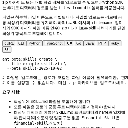
zip 아카이브 또는 개별 파일 객체를 업로드할 수 있으며, Python SDK
는 추가로 디렉터리 경로를 받는
헬퍼를 제공합니다.
files_from_dir
파일은 첨부한 파일 이름으로 식별됩니다. 파일별 업로드는 경로에 공
통 최상위 디렉터리를 유지해야 하며(cURL 예시의
접미
;filename=
사와 SDK 예시의 파일 이름 인수), zip 아카이브는 skill 디렉터리를 단일
최상위 항목으로 포함해야 합니다.
cURL
CLI
Python
TypeScript
C#
Go
Java
PHP
Ruby

ant
 beta:skills
 create
 \
  --file
 example_skill.zip
 \
  --beta
 skills-2025-10-02
# 파일별 업로드에는 경로가 포함된 파일 이름이 필요하지만, 현재
# 이를 설정할 수 없습니다. 대신 zip 아카이브를 업로드하세요.
요구 사항:
최상위에 SKILL.md 파일을 포함해야 합니다
모든 파일은 경로에 공통 루트 디렉터리를 지정해야 합니다
최상위 디렉터리 이름은 SKILL.md 프런트매터의
과 일치해
name
야 합니다(대소문자 및 밑줄 구분 없음:
은
Financial_Skill
과 일치)
financial-skill