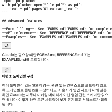
import
 pdfplumber
with
 pdfplumber.open(
"file.pdf"
) 
as
 pdf:
    text 
=
 pdf.pages[
0
].extract_text()
```
## Advanced features
**Form filling**
: See [
FORMS.md
](
FORMS.md
) for complete
**API reference**
: See [
REFERENCE.md
](
REFERENCE.md
) for
**Examples**
: See [
EXAMPLES.md
](
EXAMPLES.md
) for common

Claude는 필요할 때만 FORMS.md, REFERENCE.md 또는
EXAMPLES.md를 로드합니다.

패턴 2: 도메인별 구성
여러 도메인이 있는 Skill의 경우, 관련 없는 컨텍스트를 로드하지 않도
록 도메인별로 콘텐츠를 구성하세요. 사용자가 영업 지표에 대해 질문
하면 Claude는 재무나 마케팅 데이터가 아닌 영업 관련 스키마만 읽으
면 됩니다. 이렇게 하면 토큰 사용량이 낮게 유지되고 컨텍스트가 집중
됩니다.