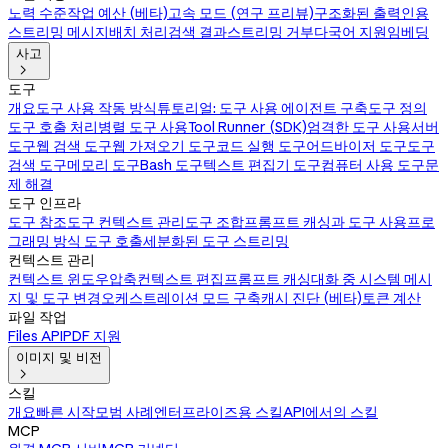
노력 수준
작업 예산 (베타)
고속 모드 (연구 프리뷰)
구조화된 출력
인용
스트리밍 메시지
배치 처리
검색 결과
스트리밍 거부
다국어 지원
임베딩
사고

도구
개요
도구 사용 작동 방식
튜토리얼: 도구 사용 에이전트 구축
도구 정의
도구 호출 처리
병렬 도구 사용
Tool Runner (SDK)
엄격한 도구 사용
서버
도구
웹 검색 도구
웹 가져오기 도구
코드 실행 도구
어드바이저 도구
도구
검색 도구
메모리 도구
Bash 도구
텍스트 편집기 도구
컴퓨터 사용 도구
문
제 해결
도구 인프라
도구 참조
도구 컨텍스트 관리
도구 조합
프롬프트 캐싱과 도구 사용
프로
그래밍 방식 도구 호출
세분화된 도구 스트리밍
컨텍스트 관리
컨텍스트 윈도우
압축
컨텍스트 편집
프롬프트 캐싱
대화 중 시스템 메시
지 및 도구 변경
오케스트레이션 모드 구축
캐시 진단 (베타)
토큰 계산
파일 작업
Files API
PDF 지원
이미지 및 비전

스킬
개요
빠른 시작
모범 사례
엔터프라이즈용 스킬
API에서의 스킬
MCP