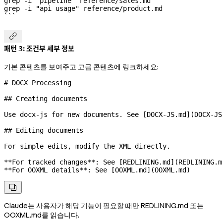
grep
 -i
 "pipeline"
 reference/sales.md
grep
 -i
 "api usage"
 reference/product.md
```

패턴 3: 조건부 세부 정보
기본 콘텐츠를 보여주고 고급 콘텐츠에 링크하세요:
# DOCX Processing
## Creating documents
Use docx-js for new documents. See [
DOCX-JS.md
](
DOCX-JS
## Editing documents
For simple edits, modify the XML directly.
**For tracked changes**
: See [
REDLINING.md
](
REDLINING.m
**For OOXML details**
: See [
OOXML.md
](
OOXML.md
)

Claude는 사용자가 해당 기능이 필요할 때만 REDLINING.md 또는
OOXML.md를 읽습니다.