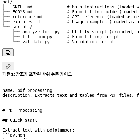
pdf/

├── SKILL.md              # Main instructions (loaded w
├── FORMS.md              # Form-filling guide (loaded 
├── reference.md          # API reference (loaded as ne
├── examples.md           # Usage examples (loaded as n
└── scripts/

    ├── analyze_form.py   # Utility script (executed, n
    ├── fill_form.py      # Form filling script

    └── validate.py       # Validation script


패턴 1: 참조가 포함된 상위 수준 가이드
---
name
: 
pdf-processing
description
: 
Extracts text and tables from PDF files, f
---
# PDF Processing
## Quick start
Extract text with pdfplumber:
```python