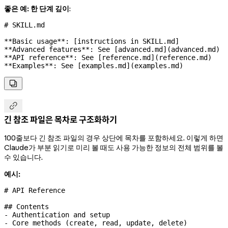
좋은 예: 한 단계 깊이
:
# SKILL.md
**Basic usage**
: [instructions in SKILL.md]
**Advanced features**
: See [
advanced.md
](
advanced.md
)
**API reference**
: See [
reference.md
](
reference.md
)
**Examples**
: See [
examples.md
](
examples.md
)


긴 참조 파일은 목차로 구조화하기
100줄보다 긴 참조 파일의 경우 상단에 목차를 포함하세요. 이렇게 하면
Claude가 부분 읽기로 미리 볼 때도 사용 가능한 정보의 전체 범위를 볼
수 있습니다.
예시:
# API Reference
## Contents
-
 Authentication and setup
-
 Core methods (create, read, update, delete)