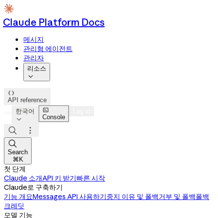
Claude Platform Docs
메시지
관리형 에이전트
관리자
리소스


API reference

한국어
Log in
Console




Search
⌘K
첫 단계
Claude 소개
API 키 받기
빠른 시작
Claude로 구축하기
기능 개요
Messages API 사용하기
중지 이유 및 폴백
거부 및 폴백
폴백
크레딧
모델 기능