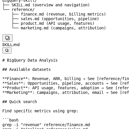
bigquery-skill/

├── SKILL.md (overview and navigation)

└── reference/

    ├── finance.md (revenue, billing metrics)

    ├── sales.md (opportunities, pipeline)

    ├── product.md (API usage, features)

    └── marketing.md (campaigns, attribution)

SKILL.md

# BigQuery Data Analysis
## Available datasets
**Finance**
: Revenue, ARR, billing → See [
reference/fin
**Sales**
: Opportunities, pipeline, accounts → See [
ref
**Product**
: API usage, features, adoption → See [
refer
**Marketing**
: Campaigns, attribution, email → See [
ref
## Quick search
Find specific metrics using grep:
```bash
grep
 -i
 "revenue"
 reference/finance.md