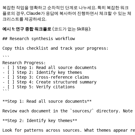
복잡한 작업을 명확하고 순차적인 단계로 나누세요. 특히 복잡한 워크
플로의 경우, Claude가 응답에 복사하여 진행하면서 체크할 수 있는 체
크리스트를 제공하세요.
예시 1: 연구 종합 워크플로
(코드가 없는 Skill용):
## Research synthesis workflow
Copy this checklist and track your progress:
```
Research Progress:
- [ ] Step 1: Read all source documents
- [ ] Step 2: Identify key themes
- [ ] Step 3: Cross-reference claims
- [ ] Step 4: Create structured summary
- [ ] Step 5: Verify citations
```
**Step 1: Read all source documents**
Review each document in the 
`sources/`
 directory. Note 
**Step 2: Identify key themes**
Look for patterns across sources. What themes appear re