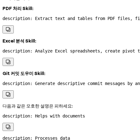
PDF 처리 Skill:
description
: 
Extract text and tables from PDF files, fi

Excel 분석 Skill:
description
: 
Analyze Excel spreadsheets, create pivot t

Git 커밋 도우미 Skill:
description
: 
Generate descriptive commit messages by an

다음과 같은 모호한 설명은 피하세요:
description
: 
Helps with documents

description
: 
Processes data