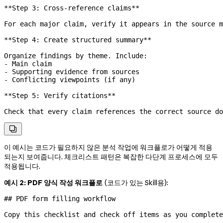
**Step 3: Cross-reference claims**
For each major claim, verify it appears in the source m
**Step 4: Create structured summary**
Organize findings by theme. Include:
-
 Main claim
-
 Supporting evidence from sources
-
 Conflicting viewpoints (if any)
**Step 5: Verify citations**
Check that every claim references the correct source do

이 예시는 코드가 필요하지 않은 분석 작업에 워크플로가 어떻게 적용
되는지 보여줍니다. 체크리스트 패턴은 복잡한 다단계 프로세스에 모두
적용됩니다.
예시 2: PDF 양식 작성 워크플로
(코드가 있는 Skill용):
## PDF form filling workflow
Copy this checklist and check off items as you complete