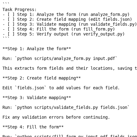
```
Task Progress:
- [ ] Step 1: Analyze the form (run analyze_form.py)
- [ ] Step 2: Create field mapping (edit fields.json)
- [ ] Step 3: Validate mapping (run validate_fields.py)
- [ ] Step 4: Fill the form (run fill_form.py)
- [ ] Step 5: Verify output (run verify_output.py)
```
**Step 1: Analyze the form**
Run: 
`python scripts/analyze_form.py input.pdf`
This extracts form fields and their locations, saving t
**Step 2: Create field mapping**
Edit 
`fields.json`
 to add values for each field.
**Step 3: Validate mapping**
Run: 
`python scripts/validate_fields.py fields.json`
Fix any validation errors before continuing.
**Step 4: Fill the form**
Run: 
`python scripts/fill_form.py input.pdf fields.json