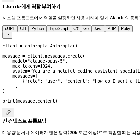
Claude에게 역할 부여하기
시스템 프롬프트에서 역할을 설정하면 사용 사례에 맞게 Claude의 동작
cURL
CLI
Python
TypeScript
C#
Go
Java
PHP
Ruby

client 
=
 anthropic.Anthropic()
message 
=
 client.messages.create(
    model
=
"claude-opus-5"
,
    max_tokens
=
1024
,
    system
=
"You are a helpful coding assistant speciali
    messages
=
[
        {
"role"
: 
"user"
, 
"content"
: 
"How do I sort a li
    ],
)
print
(message.content)

긴 컨텍스트 프롬프팅
대용량 문서나 데이터가 많은 입력(20k 토큰 이상)으로 작업할 때는 