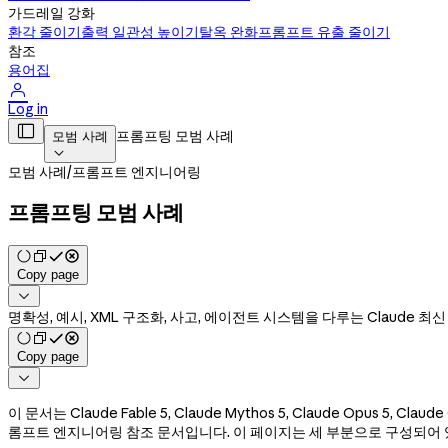
가드레일 강화
환각 줄이기
출력 일관성 높이기
탈옥 완화
프롬프트 유출 줄이기
참조
용어집

Log in

프롬프팅 모범 사례
모범 사례

모범 사례
/
프롬프트 엔지니어링
프롬프팅 모범 사례
Copy page

명확성, 예시, XML 구조화, 사고, 에이전트 시스템을 다루는 Claude
Copy page

이 문서는 Claude Fable 5, Claude Mythos 5, Claude Opus 5, Claude
롬프트 엔지니어링 참조 문서입니다. 이 페이지는 세 부분으로 구성되어 