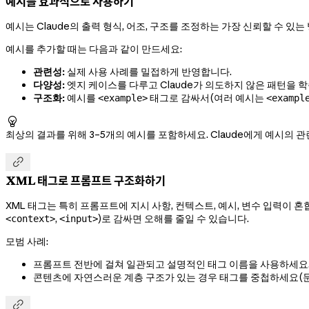
예시를 효과적으로 사용하기
예시는 Claude의 출력 형식, 어조, 구조를 조정하는 가장 신뢰할 수 있는
예시를 추가할 때는 다음과 같이 만드세요:
관련성:
실제 사용 사례를 밀접하게 반영합니다.
다양성:
엣지 케이스를 다루고 Claude가 의도하지 않은 패턴을 
구조화:
예시를
태그로 감싸서(여러 예시는
<example>
<exampl

최상의 결과를 위해 3–5개의 예시를 포함하세요. Claude에게 예시의

XML 태그로 프롬프트 구조화하기
XML 태그는 특히 프롬프트에 지시 사항, 컨텍스트, 예시, 변수 입력이 혼
,
)로 감싸면 오해를 줄일 수 있습니다.
<context>
<input>
모범 사례:
프롬프트 전반에 걸쳐 일관되고 설명적인 태그 이름을 사용하세요
콘텐츠에 자연스러운 계층 구조가 있는 경우 태그를 중첩하세요
