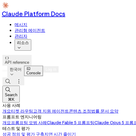
Claude Platform Docs
메시지
관리형 에이전트
관리자
리소스


API reference

한국어
Log in
Console




Search
⌘K
사용 사례
개요
티켓 라우팅
고객 지원 에이전트
콘텐츠 조정
법률 문서 요약
프롬프트 엔지니어링
개요
프롬프팅 모범 사례
Claude Fable 5 프롬프팅
Claude Opus 5 프
테스트 및 평가
성공 정의 및 평가 구축
지연 시간 줄이기