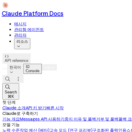
Claude Platform Docs
메시지
관리형 에이전트
관리자
리소스


API reference

한국어
Log in
Console




Search
⌘K
첫 단계
Claude 소개
API 키 받기
빠른 시작
Claude로 구축하기
기능 개요
Messages API 사용하기
중지 이유 및 폴백
거부 및 폴백
폴백 
모델 기능
노력 수준
작업 예산 (베타)
고속 모드 (연구 프리뷰)
구조화된 출력
인용
스