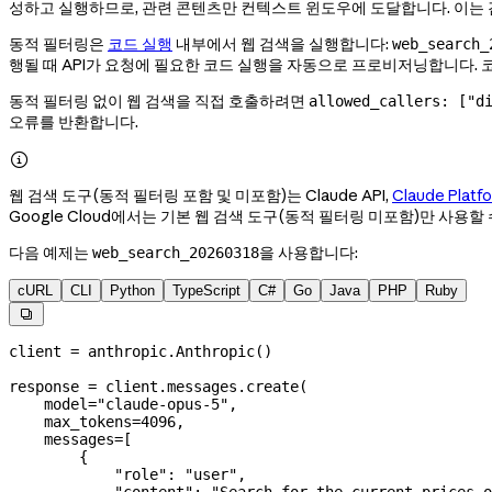
성하고 실행하므로, 관련 콘텐츠만 컨텍스트 윈도우에 도달합니다. 이는 
동적 필터링은
코드 실행
내부에서 웹 검색을 실행합니다:
web_search_
행될 때 API가 요청에 필요한 코드 실행을 자동으로 프로비저닝합니다. 
동적 필터링 없이 웹 검색을 직접 호출하려면
allowed_callers: ["d
오류를 반환합니다.

웹 검색 도구(동적 필터링 포함 및 미포함)는 Claude API,
Claude Platf
Google Cloud에서는 기본 웹 검색 도구(동적 필터링 미포함)만 사용할 
다음 예제는
을 사용합니다:
web_search_20260318
cURL
CLI
Python
TypeScript
C#
Go
Java
PHP
Ruby

client 
=
 anthropic.Anthropic()
response 
=
 client.messages.create(
    model
=
"claude-opus-5"
,
    max_tokens
=
4096
,
    messages
=
[
        {
            "role"
: 
"user"
,