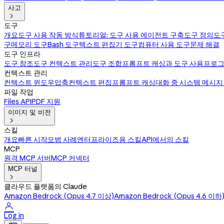
사고

도구
개요
도구 사용 작동 방식
튜토리얼: 도구 사용 에이전트 구축
도구 정의
도
구
메모리 도구
Bash 도구
텍스트 편집기 도구
컴퓨터 사용 도구
문제 해결
도구 인프라
도구 참조
도구 컨텍스트 관리
도구 조합
프롬프트 캐싱과 도구 사용
프로그
컨텍스트 관리
컨텍스트 윈도우
압축
컨텍스트 편집
프롬프트 캐싱
대화 중 시스템 메시지
파일 작업
Files API
PDF 지원
이미지 및 비전

스킬
개요
빠른 시작
모범 사례
엔터프라이즈용 스킬
API에서의 스킬
MCP
원격 MCP 서버
MCP 커넥터
MCP 터널

클라우드 플랫폼의 Claude
Amazon Bedrock (Opus 4.7 이상)
Amazon Bedrock (Opus 4.6 이하

Log in