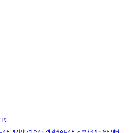
크레딧
트리밍 메시지
배치 처리
검색 결과
스트리밍 거부
다국어 지원
임베딩