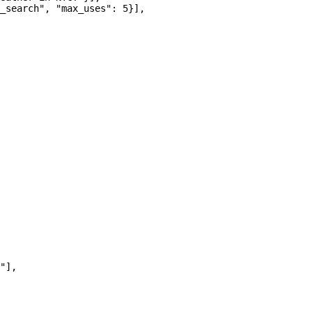
_search"
, 
"max_uses"
: 
5
}],
"
],