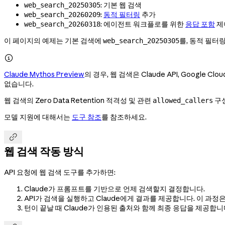
: 기본 웹 검색
web_search_20250305
:
동적 필터링
추가
web_search_20260209
: 에이전트 워크플로를 위한
응답 포함
제
web_search_20260318
이 페이지의 예제는 기본 검색에
를, 동적 필터
web_search_20250305

Claude Mythos Preview
의 경우, 웹 검색은 Claude API, Google Clo
없습니다.
웹 검색의 Zero Data Retention 적격성 및 관련
구
allowed_callers
모델 지원에 대해서는
도구 참조
를 참조하세요.

웹 검색 작동 방식
API 요청에 웹 검색 도구를 추가하면:
Claude가 프롬프트를 기반으로 언제 검색할지 결정합니다.
API가 검색을 실행하고 Claude에게 결과를 제공합니다. 이 과정
턴이 끝날 때 Claude가 인용된 출처와 함께 최종 응답을 제공합니