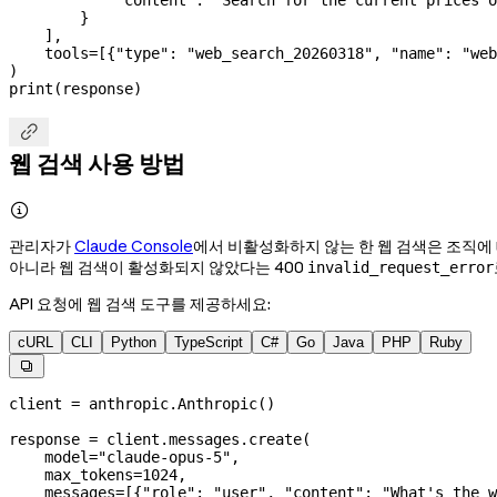
            "content"
: 
"Search for the current prices o
        }
    ],
    tools
=
[{
"type"
: 
"web_search_20260318"
, 
"name"
: 
"web
)
print
(response)

웹 검색 사용 방법

관리자가
Claude Console
에서 비활성화하지 않는 한 웹 검색은 조직에
아니라 웹 검색이 활성화되지 않았다는 400
invalid_request_error
API 요청에 웹 검색 도구를 제공하세요:
cURL
CLI
Python
TypeScript
C#
Go
Java
PHP
Ruby

client 
=
 anthropic.Anthropic()
response 
=
 client.messages.create(
    model
=
"claude-opus-5"
,
    max_tokens
=
1024
,
    messages
=
[{
"role"
: 
"user"
, 
"content"
: 
"What's the w