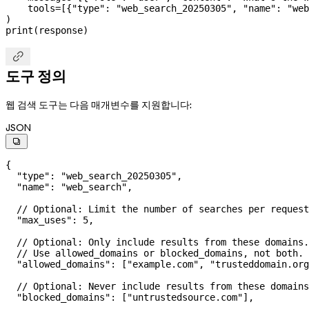
    tools
=
[{
"type"
: 
"web_search_20250305"
, 
"name"
: 
"web
)
print
(response)

도구 정의
웹 검색 도구는 다음 매개변수를 지원합니다:
JSON

{
  "type"
: 
"web_search_20250305"
,
  "name"
: 
"web_search"
,
  // Optional: Limit the number of searches per request
  "max_uses"
: 
5
,
  // Optional: Only include results from these domains.
  // Use allowed_domains or blocked_domains, not both.
  "allowed_domains"
: [
"example.com"
, 
"trusteddomain.org
  // Optional: Never include results from these domains
  "blocked_domains"
: [
"untrustedsource.com"
],