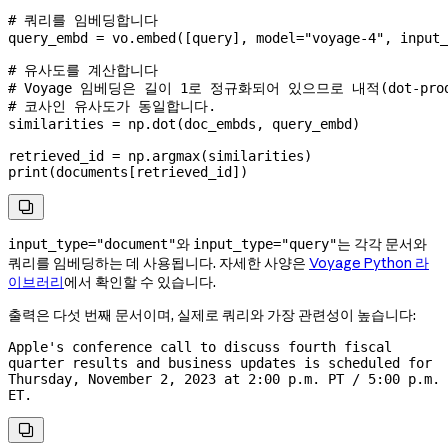
# 쿼리를 임베딩합니다
query_embd 
=
 vo.embed([query], 
model
=
"voyage-4"
, 
input_
# 유사도를 계산합니다
# Voyage 임베딩은 길이 1로 정규화되어 있으므로 내적(dot-prod
# 코사인 유사도가 동일합니다.
similarities 
=
 np.dot(doc_embds, query_embd)
retrieved_id 
=
 np.argmax(similarities)
print
(documents[retrieved_id])

와
는 각각 문서와
input_type="document"
input_type="query"
쿼리를 임베딩하는 데 사용됩니다. 자세한 사양은
Voyage Python 라
이브러리
에서 확인할 수 있습니다.
출력은 다섯 번째 문서이며, 실제로 쿼리와 가장 관련성이 높습니다:
Apple's conference call to discuss fourth fiscal 
quarter results and business updates is scheduled for 
Thursday, November 2, 2023 at 2:00 p.m. PT / 5:00 p.m. 
ET.
