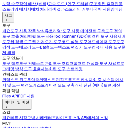
노력 수준
작업 예산 (베타)
고속 모드 (연구 프리뷰)
구조화된 출력
인용
스트리밍 메시지
배치 처리
검색 결과
스트리밍 거부
다국어 지원
임베딩
사고

도구
개요
도구 사용 작동 방식
튜토리얼: 도구 사용 에이전트 구축
도구 정의
도구 호출 처리
병렬 도구 사용
Tool Runner (SDK)
엄격한 도구 사용
서버
도구
웹 검색 도구
웹 가져오기 도구
코드 실행 도구
어드바이저 도구
도구
검색 도구
메모리 도구
Bash 도구
텍스트 편집기 도구
컴퓨터 사용 도구
문
제 해결
도구 인프라
도구 참조
도구 컨텍스트 관리
도구 조합
프롬프트 캐싱과 도구 사용
프로
그래밍 방식 도구 호출
세분화된 도구 스트리밍
컨텍스트 관리
컨텍스트 윈도우
압축
컨텍스트 편집
프롬프트 캐싱
대화 중 시스템 메시
지 및 도구 변경
오케스트레이션 모드 구축
캐시 진단 (베타)
토큰 계산
파일 작업
Files API
PDF 지원
이미지 및 비전

스킬
개요
빠른 시작
모범 사례
엔터프라이즈용 스킬
API에서의 스킬
MCP