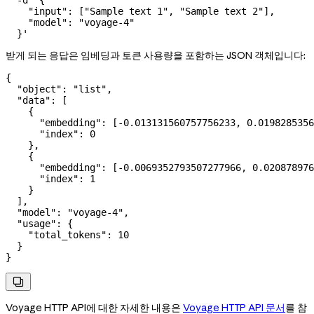
    "input": ["Sample text 1", "Sample text 2"],
    "model": "voyage-4"
  }'
받게 되는 응답은 임베딩과 토큰 사용량을 포함하는 JSON 객체입니다:
{
  "object"
: 
"list"
,
  "data"
: [
    {
      "embedding"
: [
-0.013131560757756233
, 
0.0198285356
      "index"
: 
0
    },
    {
      "embedding"
: [
-0.0069352793507277966
, 
0.020878976
      "index"
: 
1
    }
  ],
  "model"
: 
"voyage-4"
,
  "usage"
: {
    "total_tokens"
: 
10
  }
}

Voyage HTTP API에 대한 자세한 내용은
Voyage HTTP API 문서
를 참