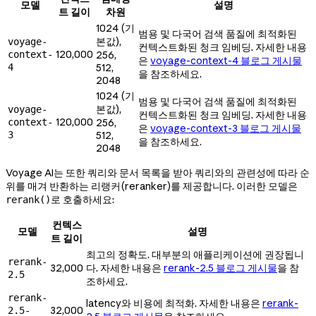
모델
설명
트 길이
차원
1024 (기
범용 및 다국어 검색 품질에 최적화된
본값),
voyage-
컨텍스트화된 청크 임베딩. 자세한 내용
120,000
context-
256,
은
voyage-context-4 블로그 게시물
4
512,
을 참조하세요.
2048
1024 (기
범용 및 다국어 검색 품질에 최적화된
본값),
voyage-
컨텍스트화된 청크 임베딩. 자세한 내용
120,000
context-
256,
은
voyage-context-3 블로그 게시물
3
512,
을 참조하세요.
2048
Voyage AI는 또한 쿼리와 문서 목록을 받아 쿼리와의 관련성에 따라 순
위를 매겨 반환하는 리랭커(reranker)를 제공합니다. 이러한 모델은
로 호출하세요:
rerank()
컨텍스
모델
설명
트 길이
최고의 정확도. 대부분의 애플리케이션에 권장됩니
rerank-
32,000
다. 자세한 내용은
rerank-2.5 블로그 게시물
을 참
2.5
조하세요.
rerank-
latency와 비용에 최적화. 자세한 내용은
rerank-
32,000
2.5-