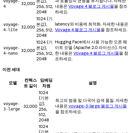
과 효율성의 균형을 유지합니다. 자세한
본값),
voyage-
32,000
내용은
Voyage 4 블로그 게시물
을 참조
4
256, 512,
2048
하세요.
1024 (기
latency와 비용에 최적화. 자세한 내용은
본값),
voyage-
32,000
Voyage 4 블로그 게시물
을 참조하세요.
4-lite
256, 512,
2048
Hugging Face에서 사용 가능한 오픈 웨
1024 (기
이트 모델 (Apache 2.0 라이선스). 자세
본값),
voyage-
32,000
한 내용은
Voyage 4 블로그 게시물
을 참
4-nano
256, 512,
2048
조하세요.
이전 세대
컨텍스
임베딩
모델
설명
트 길이
차원
1024
(기본
최고의 범용 및 다국어 검색 품질. 자세한
값),
voyage-
내용은
voyage-3-large 블로그 게시물
32,000
3-large
256,
을 참조하세요.
512,
2048
1024
(기본