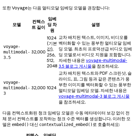
또한 Voyage는 다음 멀티모달 임베딩 모델을 권장합니다:
임베
컨텍스
모델
딩 차
설명
트 길이
원
교차 배치된 텍스트, 이미지, 비디오를
1024
벡터화할 수 있는 풍부한 멀티모달 임베
(기본
voyage-
딩 모델. 최초의 프로덕션급 비디오 임베
값),
32,000
multimodal-
딩 모델로서 비디오 지원을 포함합니다.
256,
3.5
512,
자세한 내용은
voyage-multimodal-
2048
3.5 블로그 게시물
을 참조하세요.
교차 배치된 텍스트와 PDF 스크린샷, 슬
라이드, 표, 그림 등과 같은 콘텐츠가 풍
voyage-
부한 이미지를 벡터화할 수 있는 풍부한
32,000
1024
multimodal-
멀티모달 임베딩 모델. 자세한 내용은
3
voyage-multimodal-3 블로그 게시물
을 참조하세요.
다음 컨텍스트화된 청크 임베딩 모델은 수동 메타데이터 보강 없이 전
체 문서 컨텍스트를 포착하는 청크 수준 벡터를 생성합니다. 이러한 모
델은
대신
로 호출하세요:
embed()
contextualized_embed()
컨텍스
임베딩