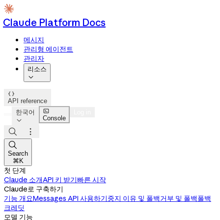
Claude Platform Docs
메시지
관리형 에이전트
관리자
리소스


API reference

한국어
Log in
Console




Search
⌘K
첫 단계
Claude 소개
API 키 받기
빠른 시작
Claude로 구축하기
기능 개요
Messages API 사용하기
중지 이유 및 폴백
거부 및 폴백
폴백
크레딧
모델 기능