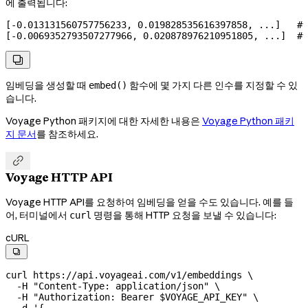
에 출력됩니다:
[-0.013131560757756233, 0.019828535616397858, ...]   # 
[-0.0069352793507277966, 0.020878976210951805, ...]  # 

임베딩을 생성할 때
함수에 몇 가지 다른 인수를 지정할 수 있
embed()
습니다.
Voyage Python 패키지에 대한 자세한 내용은
Voyage Python 패키
지 문서
를 참조하세요.

Voyage HTTP API
Voyage HTTP API를 요청하여 임베딩을 얻을 수도 있습니다. 예를 들
어, 터미널에서
명령을 통해 HTTP 요청을 보낼 수 있습니다:
curl
cURL

curl
 https://api.voyageai.com/v1/embeddings
 \
  -H
 "Content-Type: application/json"
 \
  -H
 "Authorization: Bearer 
$VOYAGE_API_KEY
"
 \
  -d
 '{