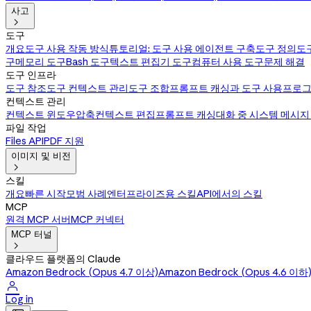
사고

도구
개요
도구 사용 작동 방식
튜토리얼: 도구 사용 에이전트 구축
도구 정의
도
구
메모리 도구
Bash 도구
텍스트 편집기 도구
컴퓨터 사용 도구
문제 해결
도구 인프라
도구 참조
도구 컨텍스트 관리
도구 조합
프롬프트 캐싱과 도구 사용
프로그
컨텍스트 관리
컨텍스트 윈도우
압축
컨텍스트 편집
프롬프트 캐싱
대화 중 시스템 메시지
파일 작업
Files API
PDF 지원
이미지 및 비전

스킬
개요
빠른 시작
모범 사례
엔터프라이즈용 스킬
API에서의 스킬
MCP
원격 MCP 서버
MCP 커넥터
MCP 터널

클라우드 플랫폼의 Claude
Amazon Bedrock (Opus 4.7 이상)
Amazon Bedrock (Opus 4.6 이하

Log in