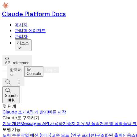
Claude Platform Docs
메시지
관리형 에이전트
관리자
리소스


API reference

한국어
Log in
Console




Search
⌘K
첫 단계
Claude 소개
API 키 받기
빠른 시작
Claude로 구축하기
기능 개요
Messages API 사용하기
중지 이유 및 폴백
거부 및 폴백
폴백 
모델 기능
노력 수준
작업 예산 (베타)
고속 모드 (연구 프리뷰)
구조화된 출력
인용
스