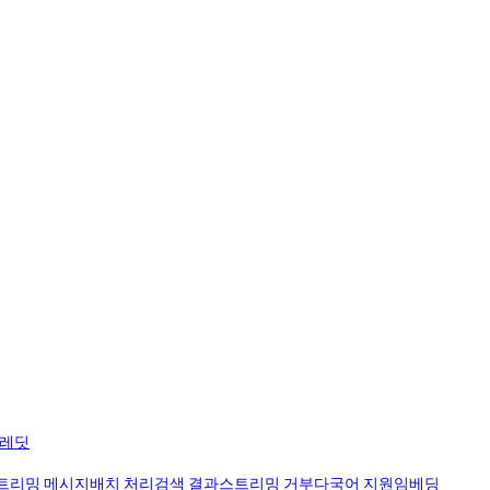
크레딧
트리밍 메시지
배치 처리
검색 결과
스트리밍 거부
다국어 지원
임베딩