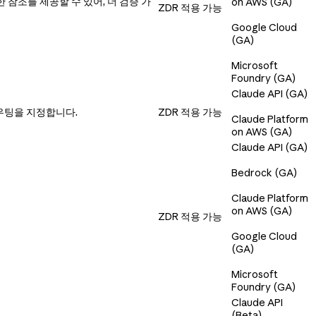
한 참조를 제공할 수 있어, 더 검증 가
on AWS (GA)
ZDR 적용 가능
Google Cloud
(GA)
Microsoft
Foundry (GA)
Claude API (GA)
팅을 지정합니다.
ZDR 적용 가능
Claude Platform
on AWS (GA)
Claude API (GA)
Bedrock (GA)
Claude Platform
on AWS (GA)
ZDR 적용 가능
Google Cloud
(GA)
Microsoft
Foundry (GA)
Claude API
(Beta)