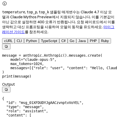

,
,
샘플링 매개변수는 Claude 4.7 이상 모
temperature
top_p
top_k
델과 Claude Mythos Preview에서 지원되지 않습니다. 이를 기본값이
아닌 값으로 설정하면 400 오류가 반환됩니다. 요청 페이로드에서 이를
생략하고 대신 프롬프팅을 사용하여 모델의 동작을 유도하세요.
마이그
레이션 가이드
를 참조하세요.
cURL
CLI
Python
TypeScript
C#
Go
Java
PHP
Ruby

message 
=
 anthropic.Anthropic().messages.create(
    model
=
"claude-opus-5"
,
    max_tokens
=
1024
,
    messages
=
[{
"role"
: 
"user"
, 
"content"
: 
"Hello, Claud
)
print
(message)
Output

{
  "id"
: 
"msg_01XFDUDYJgAACzvnptvVoYEL"
,
  "type"
: 
"message"
,
  "role"
: 
"assistant"
,
  "content"
: [