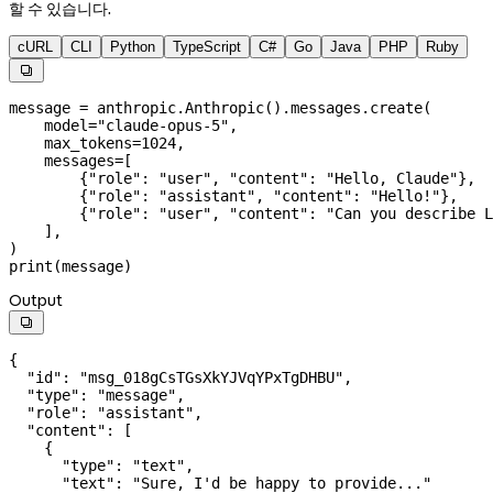
할 수 있습니다.
cURL
CLI
Python
TypeScript
C#
Go
Java
PHP
Ruby

message 
=
 anthropic.Anthropic().messages.create(
    model
=
"claude-opus-5"
,
    max_tokens
=
1024
,
    messages
=
[
        {
"role"
: 
"user"
, 
"content"
: 
"Hello, Claude"
},
        {
"role"
: 
"assistant"
, 
"content"
: 
"Hello!"
},
        {
"role"
: 
"user"
, 
"content"
: 
"Can you describe L
    ],
)
print
(message)
Output

{
  "id"
: 
"msg_018gCsTGsXkYJVqYPxTgDHBU"
,
  "type"
: 
"message"
,
  "role"
: 
"assistant"
,
  "content"
: [
    {
      "type"
: 
"text"
,
      "text"
: 
"Sure, I'd be happy to provide..."