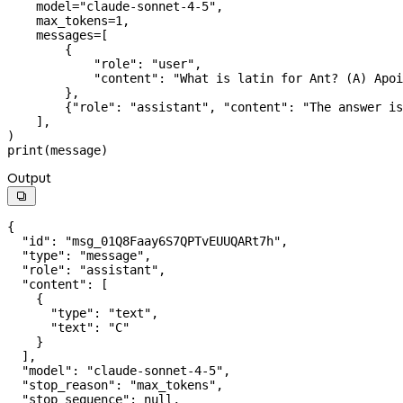
    model
=
"claude-sonnet-4-5"
,
    max_tokens
=
1
,
    messages
=
[
        {
            "role"
: 
"user"
,
            "content"
: 
"What is latin for Ant? (A) Apoi
        },
        {
"role"
: 
"assistant"
, 
"content"
: 
"The answer is
    ],
)
print
(message)
Output

{
  "id"
: 
"msg_01Q8Faay6S7QPTvEUUQARt7h"
,
  "type"
: 
"message"
,
  "role"
: 
"assistant"
,
  "content"
: [
    {
      "type"
: 
"text"
,
      "text"
: 
"C"
    }
  ],
  "model"
: 
"claude-sonnet-4-5"
,
  "stop_reason"
: 
"max_tokens"
,
  "stop_sequence"
: 
null
,