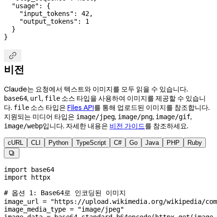
  "usage"
: {
    "input_tokens"
: 
42
,
    "output_tokens"
: 
1
  }
}

비전
Claude는 요청에서 텍스트와 이미지를 모두 읽을 수 있습니다.
,
,
소스 타입을 사용하여 이미지를 제공할 수 있습니
base64
url
file
다.
소스 타입은
Files API
를 통해 업로드된 이미지를 참조합니다.
file
지원되는 미디어 타입은
,
,
,
image/jpeg
image/png
image/gif
입니다. 자세한 내용은
비전 가이드
를 참조하세요.
image/webp
cURL
CLI
Python
TypeScript
C#
Go
Java
PHP
Ruby

import
 base64
import
 httpx
# 옵션 1: Base64로 인코딩된 이미지
image_url 
=
 "https://upload.wikimedia.org/wikipedia/com
image_media_type 
=
 "image/jpeg"
image_data 
=
 base64.standard_b64encode(httpx.get(image_