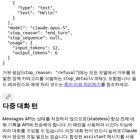
    {
      "type"
: 
"text"
,
      "text"
: 
"Hello!"
    }
  ],
  "model"
: 
"claude-opus-5"
,
  "stop_reason"
: 
"end_turn"
,
  "stop_sequence"
: 
null
,
  "usage"
: {
    "input_tokens"
: 
12
,
    "output_tokens"
: 
6
  }
}
거부 응답(
)에는 모든 모델에서 거부를 유
stop_reason: "refusal"
발한 정책 카테고리를 식별하는
객체도 포함됩니다. 필
stop_details
드 레퍼런스와 예제 처리 코드는
중지 이유 처리하기
를 참조하세요.

다중 대화 턴
Messages API는 상태를 저장하지 않으므로(stateless) 항상 전체 대
화 기록을 API에 전송해야 합니다. 이 패턴을 사용하여 시간이 지남에
따라 대화를 구성할 수 있습니다. 이전 대화 턴이 반드시 실제로 Claude
에서 생성된 것일 필요는 없습니다. 합성된
메시지를 사용
assistant