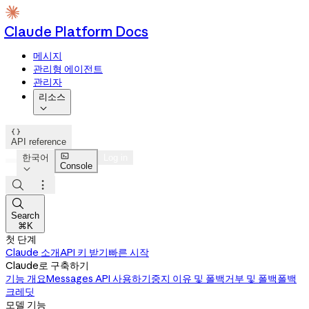
Claude Platform Docs
메시지
관리형 에이전트
관리자
리소스


API reference

한국어
Log in
Console




Search
⌘K
첫 단계
Claude 소개
API 키 받기
빠른 시작
Claude로 구축하기
기능 개요
Messages API 사용하기
중지 이유 및 폴백
거부 및 폴백
폴백
크레딧
모델 기능