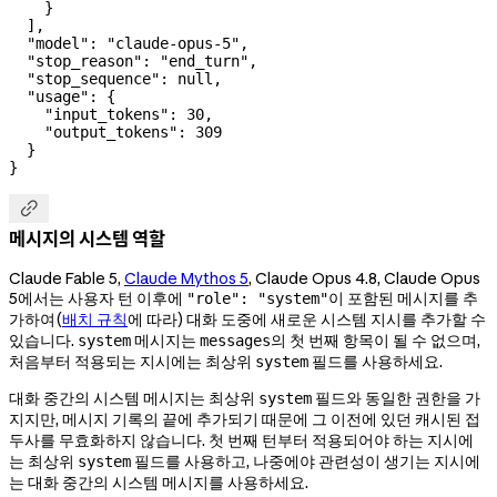
    }
  ],
  "model"
: 
"claude-opus-5"
,
  "stop_reason"
: 
"end_turn"
,
  "stop_sequence"
: 
null
,
  "usage"
: {
    "input_tokens"
: 
30
,
    "output_tokens"
: 
309
  }
}

메시지의 시스템 역할
Claude Fable 5,
Claude Mythos 5
, Claude Opus 4.8, Claude Opus
5에서는 사용자 턴 이후에
이 포함된 메시지를 추
"role": "system"
가하여(
배치 규칙
에 따라) 대화 도중에 새로운 시스템 지시를 추가할 수
있습니다.
메시지는
의 첫 번째 항목이 될 수 없으며,
system
messages
처음부터 적용되는 지시에는 최상위
필드를 사용하세요.
system
대화 중간의 시스템 메시지는 최상위
필드와 동일한 권한을 가
system
지지만, 메시지 기록의 끝에 추가되기 때문에 그 이전에 있던 캐시된 접
두사를 무효화하지 않습니다. 첫 번째 턴부터 적용되어야 하는 지시에
는 최상위
필드를 사용하고, 나중에야 관련성이 생기는 지시에
system
는 대화 중간의 시스템 메시지를 사용하세요.