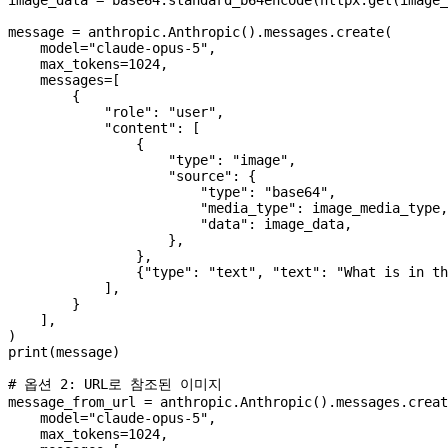
message 
=
 anthropic.Anthropic().messages.create(
    model
=
"claude-opus-5"
,
    max_tokens
=
1024
,
    messages
=
[
        {
            "role"
: 
"user"
,
            "content"
: [
                {
                    "type"
: 
"image"
,
                    "source"
: {
                        "type"
: 
"base64"
,
                        "media_type"
: image_media_type,
                        "data"
: image_data,
                    },
                },
                {
"type"
: 
"text"
, 
"text"
: 
"What is in th
            ],
        }
    ],
)
print
(message)
# 옵션 2: URL로 참조된 이미지
message_from_url 
=
 anthropic.Anthropic().messages.creat
    model
=
"claude-opus-5"
,
    max_tokens
=
1024
,