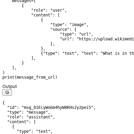
    messages
=
[
        {
            "role"
: 
"user"
,
            "content"
: [
                {
                    "type"
: 
"image"
,
                    "source"
: {
                        "type"
: 
"url"
,
                        "url"
: 
"https://upload.wikimedi
                    },
                },
                {
"type"
: 
"text"
, 
"text"
: 
"What is in th
            ],
        }
    ],
)
print
(message_from_url)
Output

{
  "id"
: 
"msg_01EcyWo6m4hyW8KHs2y2pei5"
,
  "type"
: 
"message"
,
  "role"
: 
"assistant"
,
  "content"
: [
    {
      "type"
: 
"text"
,