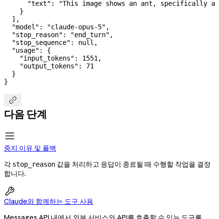
      "text"
: 
"This image shows an ant, specifically a 
    }
  ],
  "model"
: 
"claude-opus-5"
,
  "stop_reason"
: 
"end_turn"
,
  "stop_sequence"
: 
null
,
  "usage"
: {
    "input_tokens"
: 
1551
,
    "output_tokens"
: 
71
  }
}

다음 단계
중지 이유 및 폴백
각
값을 처리하고 응답이 종료될 때 수행할 작업을 결정
stop_reason
합니다.

Claude와 함께하는 도구 사용
Messages API 내에서 외부 서비스와 API를 호출할 수 있는 도구를