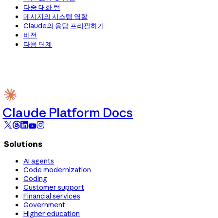
다중 대화 턴
메시지의 시스템 역할
Claude의 응답 프리필하기
비전
다음 단계
Claude Platform Docs
Solutions
AI agents
Code modernization
Coding
Customer support
Financial services
Government
Higher education