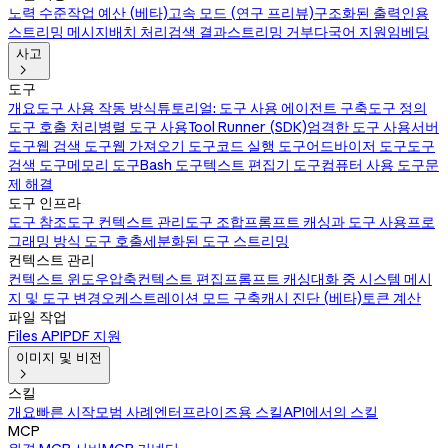
노력 수준
작업 예산 (베타)
고속 모드 (연구 프리뷰)
구조화된 출력
인용
스트리밍 메시지
배치 처리
검색 결과
스트리밍 거부
다국어 지원
임베딩
사고

도구
개요
도구 사용 작동 방식
튜토리얼: 도구 사용 에이전트 구축
도구 정의
도구 호출 처리
병렬 도구 사용
Tool Runner (SDK)
엄격한 도구 사용
서버
도구
웹 검색 도구
웹 가져오기 도구
코드 실행 도구
어드바이저 도구
도구
검색 도구
메모리 도구
Bash 도구
텍스트 편집기 도구
컴퓨터 사용 도구
문
제 해결
도구 인프라
도구 참조
도구 컨텍스트 관리
도구 조합
프롬프트 캐싱과 도구 사용
프로
그래밍 방식 도구 호출
세분화된 도구 스트리밍
컨텍스트 관리
컨텍스트 윈도우
압축
컨텍스트 편집
프롬프트 캐싱
대화 중 시스템 메시
지 및 도구 변경
오케스트레이션 모드 구축
캐시 진단 (베타)
토큰 계산
파일 작업
Files API
PDF 지원
이미지 및 비전

스킬
개요
빠른 시작
모범 사례
엔터프라이즈용 스킬
API에서의 스킬
MCP