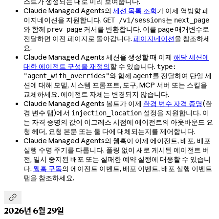
스트가 생성되는 대로 미리 보여줍니다.
Claude Managed Agents의
세션 목록 조회
가 이제 역방향 페
이지네이션을 지원합니다.
는
GET /v1/sessions
next_page
와 함께
커서를 반환합니다. 이를
매개변수로
prev_page
page
전달하면 이전 페이지로 돌아갑니다.
페이지네이션
을 참조하세
요.
Claude Managed Agents 세션을 생성할 때 이제
해당 세션에
대한 에이전트 구성을 재정의
할 수 있습니다.
type:
와 함께
를 전달하여 단일 세
"agent_with_overrides"
agent
션에 대해 모델, 시스템 프롬프트, 도구, MCP 서버 또는 스킬을
교체하세요. 에이전트 자체는 변경되지 않습니다.
Claude Managed Agents 볼트가 이제
환경 변수 자격 증명
(환
경 변수 탭)에서
설정을 지원합니다. 이
injection_location
는 자격 증명의 값이 이그레스 시점에 에이전트의 아웃바운드 요
청 헤더, 요청 본문 또는 둘 다에 대체되는지를 제어합니다.
Claude Managed Agents의 웹훅이 이제 에이전트, 배포, 배포
실행 수명 주기를 다룹니다. 폴링 없이 새로 게시된 에이전트 버
전, 일시 중지된 배포 또는 실패한 예약 실행에 대응할 수 있습니
다.
웹훅 구독
의 에이전트 이벤트, 배포 이벤트, 배포 실행 이벤트
탭을 참조하세요.

2026년 6월 29일