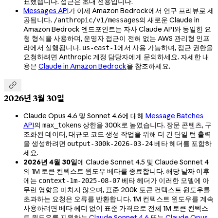
표했습니다. 접근은 초대 전용입니다.
Messages API
가 이제 Amazon Bedrock에서 연구 프리뷰로 제
공됩니다.
의 새로운 Claude in
/anthropic/v1/messages
Amazon Bedrock 엔드포인트는 자사 Claude API와 동일한 요
청 형식을 사용하며, 운영자 접근이 전혀 없는 AWS 관리형 인프
라에서 실행됩니다.
에서 사용 가능하며, 접근 권한을
us-east-1
요청하려면 Anthropic 계정 담당자에게 문의하세요. 자세한 내
용은
Claude in Amazon Bedrock
을 참조하세요.

2026년 3월 30일
Claude Opus 4.6 및 Sonnet 4.6에 대해
Message Batches
API
의
상한을 300k로 높였습니다. 장문 콘텐츠, 구
max_tokens
조화된 데이터, 대규모 코드 생성 작업을 위해 더 긴 단일 턴 출력
을 생성하려면
베타 헤더를 포함하
output-300k-2026-03-24
세요.
2026년 4월 30일
에 Claude Sonnet 4.5 및 Claude Sonnet 4
의 1M 토큰 컨텍스트 윈도우 베타를 종료합니다. 해당 날짜 이후
에는
베타 헤더가 이러한 모델에 아
context-1m-2025-08-07
무런 영향을 미치지 않으며, 표준 200k 토큰 컨텍스트 윈도우를
초과하는 요청은 오류를 반환합니다. 1M 컨텍스트 윈도우를 계속
사용하려면 베타 헤더 없이 표준 가격으로 전체 1M 토큰 컨텍스
트 윈도우를 지원하는
Claude Sonnet 4.6
또는
Claude Opus