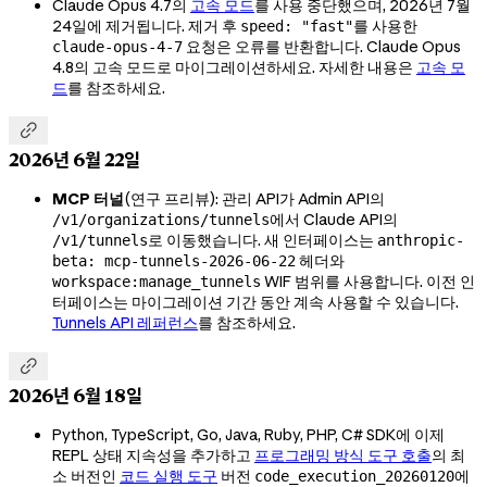
Claude Opus 4.7의
고속 모드
를 사용 중단했으며, 2026년 7월
24일에 제거됩니다. 제거 후
를 사용한
speed: "fast"
요청은 오류를 반환합니다. Claude Opus
claude-opus-4-7
4.8의 고속 모드로 마이그레이션하세요. 자세한 내용은
고속 모
드
를 참조하세요.

2026년 6월 22일
MCP 터널
(연구 프리뷰): 관리 API가 Admin API의
에서 Claude API의
/v1/organizations/tunnels
로 이동했습니다. 새 인터페이스는
/v1/tunnels
anthropic-
헤더와
beta: mcp-tunnels-2026-06-22
WIF 범위를 사용합니다. 이전 인
workspace:manage_tunnels
터페이스는 마이그레이션 기간 동안 계속 사용할 수 있습니다.
Tunnels API 레퍼런스
를 참조하세요.

2026년 6월 18일
Python, TypeScript, Go, Java, Ruby, PHP, C# SDK에 이제
REPL 상태 지속성을 추가하고
프로그래밍 방식 도구 호출
의 최
소 버전인
코드 실행 도구
버전
에
code_execution_20260120