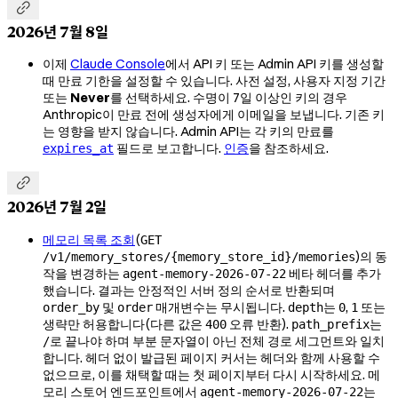

2026년 7월 8일
이제
Claude Console
에서 API 키 또는 Admin API 키를 생성할
때 만료 기한을 설정할 수 있습니다. 사전 설정, 사용자 지정 기간
또는
Never
를 선택하세요. 수명이 7일 이상인 키의 경우
Anthropic이 만료 전에 생성자에게 이메일을 보냅니다. 기존 키
는 영향을 받지 않습니다. Admin API는 각 키의 만료를
필드로 보고합니다.
인증
을 참조하세요.
expires_at

2026년 7월 2일
메모리 목록 조회
(
GET
)의 동
/v1/memory_stores/{memory_store_id}/memories
작을 변경하는
베타 헤더를 추가
agent-memory-2026-07-22
했습니다. 결과는 안정적인 서버 정의 순서로 반환되며
및
매개변수는 무시됩니다.
는
,
또는
order_by
order
depth
0
1
생략만 허용합니다(다른 값은
오류 반환).
는
400
path_prefix
로 끝나야 하며 부분 문자열이 아닌 전체 경로 세그먼트와 일치
/
합니다. 헤더 없이 발급된 페이지 커서는 헤더와 함께 사용할 수
없으므로, 이를 채택할 때는 첫 페이지부터 다시 시작하세요. 메
모리 스토어 엔드포인트에서
는
agent-memory-2026-07-22