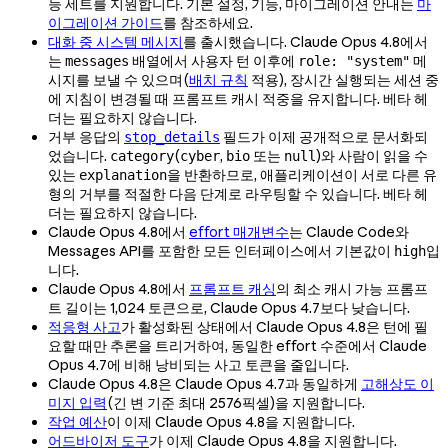
능 세트를 지원합니다. 기본 설정, 기능, 마이그레이션 안내는
마
이그레이션 가이드
를 참조하세요.
대화 중 시스템 메시지
를 출시했습니다. Claude Opus 4.8에서
는
배열에서 사용자 턴 이후에
메
messages
role: "system"
시지를 보낼 수 있으며(
배치 규칙
적용), 장시간 실행되는 세션 중
에 지침이 변경될 때 프롬프트 캐시 적중을 유지합니다. 베타 헤
더는 필요하지 않습니다.
거부 응답의
필드가 이제 공개적으로 문서화되
stop_details
었습니다.
(
,
또는
)와 사람이 읽을 수
category
cyber
bio
null
있는
을 반환하므로, 애플리케이션이 서로 다른 유
explanation
형의 거부를 적절한 다음 단계로 라우팅할 수 있습니다. 베타 헤
더는 필요하지 않습니다.
Claude Opus 4.8에서
effort 매개변수
는 Claude Code와
Messages API를 포함한 모든 인터페이스에서 기본값이
입
high
니다.
Claude Opus 4.8에서
프롬프트 캐싱
의 최소 캐시 가능 프롬프
트 길이는 1,024 토큰으로, Claude Opus 4.7보다 낮습니다.
적응형 사고
가 활성화된 상태에서 Claude Opus 4.8은 턴에 필
요할 때만 추론을 트리거하여, 동일한 effort 수준에서 Claude
Opus 4.7에 비해 낭비되는 사고 토큰을 줄입니다.
Claude Opus 4.8은 Claude Opus 4.7과 동일하게
고해상도 이
미지 입력
(긴 변 기준 최대 2576픽셀)을 지원합니다.
작업 예산
이 이제 Claude Opus 4.8을 지원합니다.
어드바이저 도구
가 이제 Claude Opus 4.8을 지원합니다.