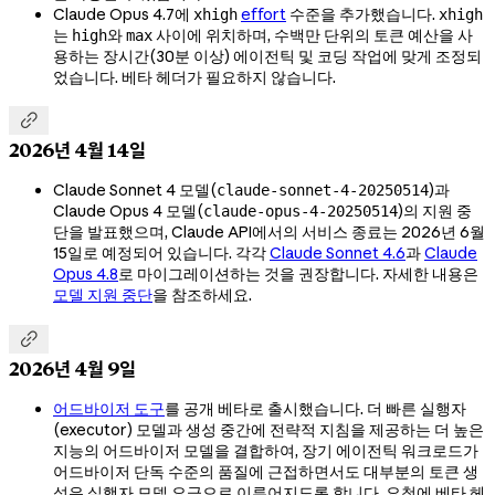
Claude Opus 4.7에
effort
수준을 추가했습니다.
xhigh
xhigh
는
와
사이에 위치하며, 수백만 단위의 토큰 예산을 사
high
max
용하는 장시간(30분 이상) 에이전틱 및 코딩 작업에 맞게 조정되
었습니다. 베타 헤더가 필요하지 않습니다.

2026년 4월 14일
Claude Sonnet 4 모델(
)과
claude-sonnet-4-20250514
Claude Opus 4 모델(
)의 지원 중
claude-opus-4-20250514
단을 발표했으며, Claude API에서의 서비스 종료는 2026년 6월
15일로 예정되어 있습니다. 각각
Claude Sonnet 4.6
과
Claude
Opus 4.8
로 마이그레이션하는 것을 권장합니다. 자세한 내용은
모델 지원 중단
을 참조하세요.

2026년 4월 9일
어드바이저 도구
를 공개 베타로 출시했습니다. 더 빠른 실행자
(executor) 모델과 생성 중간에 전략적 지침을 제공하는 더 높은
지능의 어드바이저 모델을 결합하여, 장기 에이전틱 워크로드가
어드바이저 단독 수준의 품질에 근접하면서도 대부분의 토큰 생
성은 실행자 모델 요금으로 이루어지도록 합니다. 요청에 베타 헤