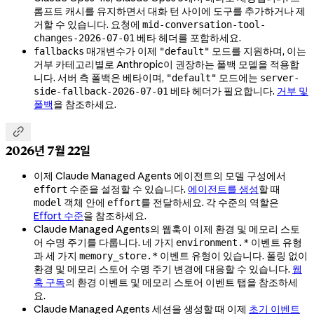
롬프트 캐시를 유지하면서 대화 턴 사이에 도구를 추가하거나 제
거할 수 있습니다. 요청에
mid-conversation-tool-
베타 헤더를 포함하세요.
changes-2026-07-01
매개변수가 이제
모드를 지원하며, 이는
fallbacks
"default"
거부 카테고리별로 Anthropic이 권장하는 폴백 모델을 적용합
니다. 서버 측 폴백은 베타이며,
모드에는
"default"
server-
베타 헤더가 필요합니다.
거부 및
side-fallback-2026-07-01
폴백
을 참조하세요.

2026년 7월 22일
이제 Claude Managed Agents 에이전트의 모델 구성에서
수준을 설정할 수 있습니다.
에이전트를 생성
할 때
effort
객체 안에
를 전달하세요. 각 수준의 역할은
model
effort
Effort 수준
을 참조하세요.
Claude Managed Agents의 웹훅이 이제 환경 및 메모리 스토
어 수명 주기를 다룹니다. 네 가지
이벤트 유형
environment.*
과 세 가지
이벤트 유형이 있습니다. 폴링 없이
memory_store.*
환경 및 메모리 스토어 수명 주기 변경에 대응할 수 있습니다.
웹
훅 구독
의 환경 이벤트 및 메모리 스토어 이벤트 탭을 참조하세
요.
Claude Managed Agents 세션을 생성할 때 이제
초기 이벤트