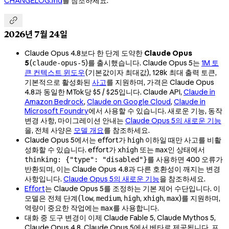
CHANGELOG.md
를 참조하세요.

2026년 7월 24일
Claude Opus 4.8보다 한 단계 도약한
Claude Opus
5
(
)를 출시했습니다. Claude Opus 5는
1M 토
claude-opus-5
큰 컨텍스트 윈도우
(기본값이자 최대값), 128k 최대 출력 토큰,
기본적으로 활성화된
사고
를 지원하며, 가격은 Claude Opus
4.8과 동일한 MTok당 $5 / $25입니다. Claude API,
Claude in
Amazon Bedrock
,
Claude on Google Cloud
,
Claude in
Microsoft Foundry
에서 사용할 수 있습니다. 새로운 기능, 동작
변경 사항, 마이그레이션 안내는
Claude Opus 5의 새로운 기능
을, 전체 사양은
모델 개요
를 참조하세요.
Claude Opus 5에서는 effort가
이하일 때만 사고를 비활
high
성화할 수 있습니다. effort가
또는
인 상태에서
xhigh
max
를 사용하면 400 오류가
thinking: {"type": "disabled"}
반환되며, 이는 Claude Opus 4.8과 다른 호환성이 깨지는 변경
사항입니다.
Claude Opus 5의 새로운 기능
을 참조하세요.
Effort
는 Claude Opus 5를 조정하는 기본 제어 수단입니다. 이
모델은 전체 단계(
,
,
,
,
)를 지원하며,
low
medium
high
xhigh
max
역량이 중요한 작업에는
를 사용합니다.
max
대화 중 도구 변경이 이제 Claude Fable 5, Claude Mythos 5,
Claude Opus 4.8, Claude Opus 5에서 베타로 제공됩니다. 프