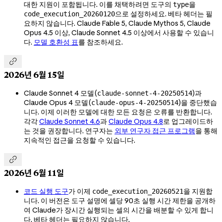
대한 지원이 포함됩니다. 이를 채택하려면 도구의
을
type
으로 설정하세요. 베타 헤더는 필
code_execution_20260120
요하지 않습니다. Claude Fable 5, Claude Mythos 5, Claude
Opus 4.5 이상, Claude Sonnet 4.5 이상에서 사용할 수 있습니
다.
모델 호환성 표
를 참조하세요.

2026년 6월 15일
Claude Sonnet 4 모델(
)과
claude-sonnet-4-20250514
Claude Opus 4 모델(
)을 중단했습
claude-opus-4-20250514
니다. 이제 이러한 모델에 대한 모든 요청은 오류를 반환합니다.
각각
Claude Sonnet 4.6
과
Claude Opus 4.8
로 업그레이드하
는 것을 권장합니다. 연구자는
외부 연구자 접근 프로그램
을 통해
지속적인 접근을 요청할 수 있습니다.

2026년 6월 11일
코드 실행 도구
가 이제
을 지원합
code_execution_20260521
니다. 이 버전은 도구 설명에 셀당 90초 실행 시간 제한을 공개하
여 Claude가 장시간 실행되는 셀의 시간을 배분할 수 있게 합니
다. 베타 헤더는 필요하지 않습니다.