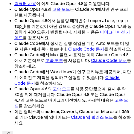
컴퓨터 사용
이 이제 Claude Opus 4.8을 지원합니다.
Claude Opus 4.8의
고속 모드
는 Claude API에서만 연구 프리
뷰로 제공됩니다.
Claude Opus 4.8에서 샘플링 매개변수
,
,
temperature
top_p
를 기본값이 아닌 값으로 설정하면 Claude Opus 4.7과 동
top_k
일하게 400 오류가 반환됩니다. 자세한 내용은
마이그레이션 가
이드
를 참조하세요.
Claude Code에서 장시간 실행 작업을 위한 Auto 모드를 더 많
은 사용자에게 확대했습니다.
Claude Code 문서
를 참조하세요.
Claude Code에서 Max 플랜 사용자는 이제 Claude Opus 4.8
에서 기본적으로
고속 모드
를 사용합니다.
Claude Code 문서
를
참조하세요.
Claude Code에서 Workflows가 연구 프리뷰로 제공되어, 다단
계 에이전트 계획을 정의하고 실행할 수 있습니다.
Claude
Code 문서
를 참조하세요.
Claude Opus 4.6의
고속 모드
를 사용 중단했으며, 출시 후 약
30일 뒤에 제거됩니다. Claude Opus 4.8 또는 Claude Opus
4.7의 고속 모드로 마이그레이션하세요. 자세한 내용은
고속 모
드
를 참조하세요.
이번 릴리스의 claude.ai, Cowork, Claude for Microsoft 365
및 기타 Claude 앱 업데이트는
Claude 앱 릴리스 노트
를 참조하
세요.