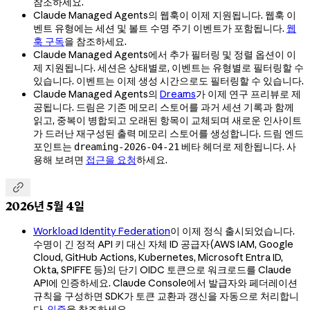
참조하세요.
Claude Managed Agents의 웹훅이 이제 지원됩니다. 웹훅 이
벤트 유형에는 세션 및 볼트 수명 주기 이벤트가 포함됩니다.
웹
훅 구독
을 참조하세요.
Claude Managed Agents에서 추가 필터링 및 정렬 옵션이 이
제 지원됩니다. 세션은 상태별로, 이벤트는 유형별로 필터링할 수
있습니다. 이벤트는 이제 생성 시간으로도 필터링할 수 있습니다.
Claude Managed Agents의
Dreams
가 이제 연구 프리뷰로 제
공됩니다. 드림은 기존 메모리 스토어를 과거 세션 기록과 함께
읽고, 중복이 병합되고 오래된 항목이 교체되며 새로운 인사이트
가 드러난 재구성된 출력 메모리 스토어를 생성합니다. 드림 엔드
포인트는
베타 헤더로 제한됩니다. 사
dreaming-2026-04-21
용해 보려면
접근을 요청
하세요.

2026년 5월 4일
Workload Identity Federation
이 이제 정식 출시되었습니다.
수명이 긴 정적 API 키 대신 자체 ID 공급자(AWS IAM, Google
Cloud, GitHub Actions, Kubernetes, Microsoft Entra ID,
Okta, SPIFFE 등)의 단기 OIDC 토큰으로 워크로드를 Claude
API에 인증하세요. Claude Console에서 발급자와 페더레이션
규칙을 구성하면 SDK가 토큰 교환과 갱신을 자동으로 처리합니
다.
인증
을 참조하세요.