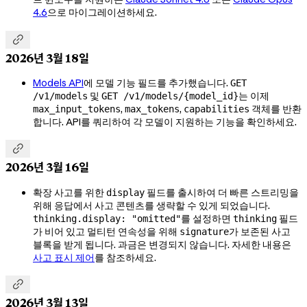
4.6
으로 마이그레이션하세요.

2026년 3월 18일
Models API
에 모델 기능 필드를 추가했습니다.
GET
및
는 이제
/v1/models
GET /v1/models/{model_id}
,
,
객체를 반환
max_input_tokens
max_tokens
capabilities
합니다. API를 쿼리하여 각 모델이 지원하는 기능을 확인하세요.

2026년 3월 16일
확장 사고를 위한
필드를 출시하여 더 빠른 스트리밍을
display
위해 응답에서 사고 콘텐츠를 생략할 수 있게 되었습니다.
를 설정하면
필드
thinking.display: "omitted"
thinking
가 비어 있고 멀티턴 연속성을 위해
가 보존된 사고
signature
블록을 받게 됩니다. 과금은 변경되지 않습니다. 자세한 내용은
사고 표시 제어
를 참조하세요.

2026년 3월 13일