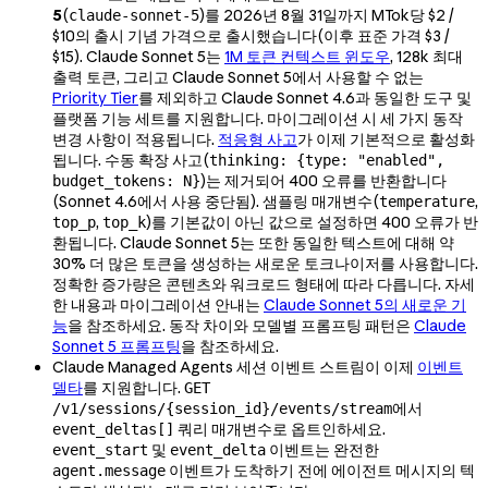
5
(
)를 2026년 8월 31일까지 MTok당 $2 /
claude-sonnet-5
$10의 출시 기념 가격으로 출시했습니다(이후 표준 가격 $3 /
$15). Claude Sonnet 5는
1M 토큰 컨텍스트 윈도우
, 128k 최대
출력 토큰, 그리고 Claude Sonnet 5에서 사용할 수 없는
Priority Tier
를 제외하고 Claude Sonnet 4.6과 동일한 도구 및
플랫폼 기능 세트를 지원합니다. 마이그레이션 시 세 가지 동작
변경 사항이 적용됩니다.
적응형 사고
가 이제 기본적으로 활성화
됩니다. 수동 확장 사고(
thinking: {type: "enabled",
)는 제거되어 400 오류를 반환합니다
budget_tokens: N}
(Sonnet 4.6에서 사용 중단됨). 샘플링 매개변수(
,
temperature
,
)를 기본값이 아닌 값으로 설정하면 400 오류가 반
top_p
top_k
환됩니다. Claude Sonnet 5는 또한 동일한 텍스트에 대해 약
30% 더 많은 토큰을 생성하는 새로운 토크나이저를 사용합니다.
정확한 증가량은 콘텐츠와 워크로드 형태에 따라 다릅니다. 자세
한 내용과 마이그레이션 안내는
Claude Sonnet 5의 새로운 기
능
을 참조하세요. 동작 차이와 모델별 프롬프팅 패턴은
Claude
Sonnet 5 프롬프팅
을 참조하세요.
Claude Managed Agents 세션 이벤트 스트림이 이제
이벤트
델타
를 지원합니다.
GET
에서
/v1/sessions/{session_id}/events/stream
쿼리 매개변수로 옵트인하세요.
event_deltas[]
및
이벤트는 완전한
event_start
event_delta
이벤트가 도착하기 전에 에이전트 메시지의 텍
agent.message