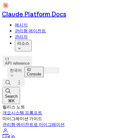
Claude Platform Docs
메시지
관리형 에이전트
관리자
리소스


API reference

한국어
Log in
Console




Search
⌘K
릴리스 노트
개요
시스템 프롬프트
마이그레이션 가이드
관리형 에이전트로 마이그레이션

Log in