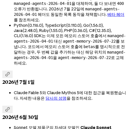
을 대체하며, 둘 다 보내면
managed-agents-2026-04-01
400
오류가 반환됩니다. 2026년 7월 22일에
managed-agents-
헤더도 동일한 목록 동작을 채택합니다.
베타 헤더
2026-04-01
를 참조하세요.
Python(0.116.0), TypeScript(0.110.0), Go(1.56.0),
Java(2.48.0), Ruby(1.55.0), PHP(0.36.0), C#(12.35.0),
CLI(1.16.0) SDK는 이제 모든 메모리 스토어 호출에서
managed-
대신
를 보
agents-2026-04-01
agent-memory-2026-07-22
냅니다. 코드에서 메모리 스토어 호출에
를 명시적으로 전
betas
달하는 경우, 두 번째 값을 추가하는 대신 해당 위치의
managed-
을
로 교체
agents-2026-04-01
agent-memory-2026-07-22
하세요.

2026년 7월 1일
Claude Fable 5와 Claude Mythos 5에 대한 접근을 복원했습니
다. 자세한 내용은
당사의 성명
을 참조하세요.

2026년 6월 30일
Sonnet 모델 제품군의 차세대 모델인
Claude Sonnet