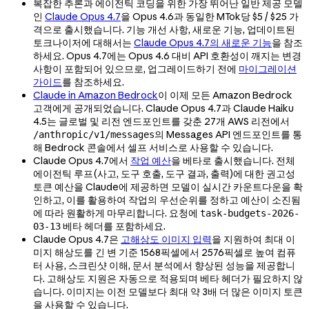
복잡한 추론과 에이전틱 코딩을 위한 가장 뛰어난 일반 제공 모델
인
Claude Opus 4.7
을 Opus 4.6과 동일한 MTok당 $5 / $25 가
격으로 출시했습니다. 기능 개선 사항, 새로운 기능, 업데이트된
토크나이저에 대해서는
Claude Opus 4.7의 새로운 기능
을 참조
하세요. Opus 4.7에는 Opus 4.6 대비 API 호환성이 깨지는 변경
사항이 포함되어 있으므로, 업그레이드하기 전에
마이그레이션
가이드
를 참조하세요.
Claude in Amazon Bedrock
이 이제 모든 Amazon Bedrock
고객에게 공개되었습니다. Claude Opus 4.7과 Claude Haiku
4.5는 글로벌 및 리전 엔드포인트를 갖춘 27개 AWS 리전에서
의 Messages API 엔드포인트를 통
/anthropic/v1/messages
해 Bedrock 콘솔에서 셀프 서비스로 사용할 수 있습니다.
Claude Opus 4.7에서
작업 예산
을 베타로 출시했습니다. 전체
에이전틱 루프(사고, 도구 호출, 도구 결과, 출력)에 대한 권고성
토큰 예산을 Claude에 제공하면 모델이 실시간 카운트다운을 확
인하고, 이를 활용하여 작업의 우선순위를 정하고 예산이 소진됨
에 따라 원활하게 마무리합니다. 요청에
task-budgets-2026-
베타 헤더를 포함하세요.
03-13
Claude Opus 4.7은
고해상도 이미지 입력
을 지원하여 최대 이
미지 해상도를 긴 변 기준 1568픽셀에서 2576픽셀로 높여 컴퓨
터 사용, 스크린샷 이해, 문서 분석에서 향상된 성능을 제공합니
다. 고해상도 지원은 자동으로 적용되며 베타 헤더가 필요하지 않
습니다. 이미지는 이전 모델보다 최대 약 3배 더 많은 이미지 토큰
을 사용할 수 있습니다.