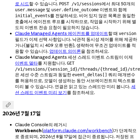
로 시드
할 수 있습니다.
에서 최대 50개의
POST /v1/sessions
및
이벤트와 함께
user.message
user.define_outcome
를 전달하세요. 비어 있지 않은 목록은 동일한
initial_events
호출에서 에이전트 루프를 시작하므로, 작업을 시작하기 위해 별
도의 이벤트 전송 요청이 필요하지 않습니다.
Claude Managed Agents 에이전트를 업데이트
할 때
version
필드가 이제 선택 사항입니다. 낙관적 동시성 제어를 위해 제공하
거나(불일치 시 409 오류 반환), 생략하여 무조건 업데이트를 적
용할 수 있습니다.
업데이트 의미론
을 참조하세요.
Claude Managed Agents 세션 스레드 이벤트 스트림이 이제
이벤트 델타
를 지원합니다.
GET
/v1/sessions/{session_id}/threads/{thread_id}/stre
은 세션 수준 스트림과 동일한
쿼리 매개변수
event_deltas[]
를 허용하므로, 모델이 생성하는 동안 서브에이전트의 텍스트를
미리 볼 수 있습니다. 연결은 읽고 있는 스레드만 미리 봅니다.
세
션 스레드 이벤트 미리 보기
를 참조하세요.

2026년 7월 17일
Claude Console의 레거시
Workbench
(
platform.claude.com/workbench
)가 단계적으
로 종료되며, 2026년 8월 17일에 접근이 종료됩니다. 저장된 프