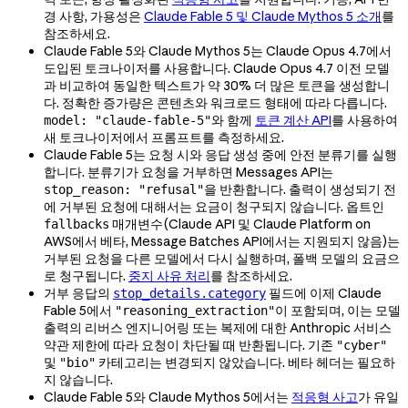
경 사항, 가용성은
Claude Fable 5 및 Claude Mythos 5 소개
를
참조하세요.
Claude Fable 5와 Claude Mythos 5는 Claude Opus 4.7에서
도입된 토크나이저를 사용합니다. Claude Opus 4.7 이전 모델
과 비교하여 동일한 텍스트가 약 30% 더 많은 토큰을 생성합니
다. 정확한 증가량은 콘텐츠와 워크로드 형태에 따라 다릅니다.
와 함께
토큰 계산 API
를 사용하여
model: "claude-fable-5"
새 토크나이저에서 프롬프트를 측정하세요.
Claude Fable 5는 요청 시와 응답 생성 중에 안전 분류기를 실행
합니다. 분류기가 요청을 거부하면 Messages API는
을 반환합니다. 출력이 생성되기 전
stop_reason: "refusal"
에 거부된 요청에 대해서는 요금이 청구되지 않습니다. 옵트인
매개변수(Claude API 및 Claude Platform on
fallbacks
AWS에서 베타, Message Batches API에서는 지원되지 않음)는
거부된 요청을 다른 모델에서 다시 실행하며, 폴백 모델의 요금으
로 청구됩니다.
중지 사유 처리
를 참조하세요.
거부 응답의
필드에 이제 Claude
stop_details.category
Fable 5에서
이 포함되며, 이는 모델
"reasoning_extraction"
출력의 리버스 엔지니어링 또는 복제에 대한 Anthropic 서비스
약관 제한에 따라 요청이 차단될 때 반환됩니다. 기존
"cyber"
및
카테고리는 변경되지 않았습니다. 베타 헤더는 필요하
"bio"
지 않습니다.
Claude Fable 5와 Claude Mythos 5에서는
적응형 사고
가 유일