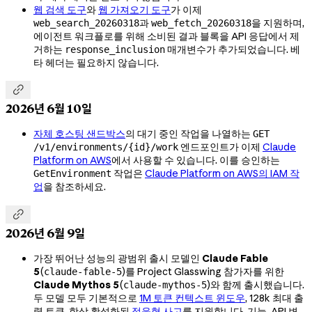
웹 검색 도구
와
웹 가져오기 도구
가 이제
과
을 지원하며,
web_search_20260318
web_fetch_20260318
에이전트 워크플로를 위해 소비된 결과 블록을 API 응답에서 제
거하는
매개변수가 추가되었습니다. 베
response_inclusion
타 헤더는 필요하지 않습니다.

2026년 6월 10일
자체 호스팅 샌드박스
의 대기 중인 작업을 나열하는
GET
엔드포인트가 이제
Claude
/v1/environments/{id}/work
Platform on AWS
에서 사용할 수 있습니다. 이를 승인하는
작업은
Claude Platform on AWS의 IAM 작
GetEnvironment
업
을 참조하세요.

2026년 6월 9일
가장 뛰어난 성능의 광범위 출시 모델인
Claude Fable
5
(
)를 Project Glasswing 참가자를 위한
claude-fable-5
Claude Mythos 5
(
)와 함께 출시했습니다.
claude-mythos-5
두 모델 모두 기본적으로
1M 토큰 컨텍스트 윈도우
, 128k 최대 출
력 토큰, 항상 활성화된
적응형 사고
를 지원합니다. 기능, API 변