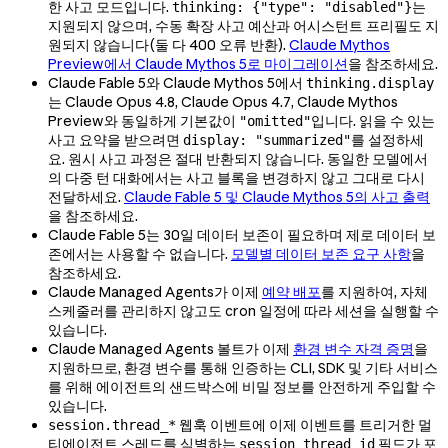
한 사고 모드입니다.
는
thinking: {"type": "disabled"}
지원되지 않으며, 수동 확장 사고 예산과 어시스턴트 프리필도 지
원되지 않습니다(둘 다 400 오류 반환).
Claude Mythos
Preview에서 Claude Mythos 5로 마이그레이션
을 참조하세요.
Claude Fable 5와 Claude Mythos 5에서
thinking.display
는 Claude Opus 4.8, Claude Opus 4.7, Claude Mythos
Preview와 동일하게 기본값이
입니다. 읽을 수 있는
"omitted"
사고 요약을 받으려면
를 설정하세
display: "summarized"
요. 원시 사고 과정은 절대 반환되지 않습니다. 동일한 모델에서
의 다중 턴 대화에서는 사고 블록을 변경하지 않고 그대로 다시
전달하세요.
Claude Fable 5 및 Claude Mythos 5의 사고 출력
을 참조하세요.
Claude Fable 5는 30일 데이터 보존이 필요하며 제로 데이터 보
존에서는 사용할 수 없습니다.
모델별 데이터 보존 요구 사항
을
참조하세요.
Claude Managed Agents가 이제
예약 배포
를 지원하여, 자체
스케줄러를 관리하지 않고도 cron 일정에 따라 세션을 실행할 수
있습니다.
Claude Managed Agents 볼트가 이제
환경 변수 자격 증명
을
지원하므로, 환경 변수를 통해 인증하는 CLI, SDK 및 기타 서비스
를 위해 에이전트의 샌드박스에 비밀 정보를 안전하게 주입할 수
있습니다.
웹훅 이벤트에 이제 이벤트를 트리거한 멀
session.thread_*
티에이전트 스레드를 식별하는
필드가 포
session_thread_id