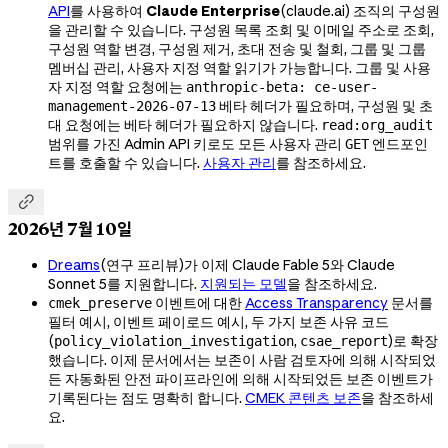
API
를 사용하여
Claude Enterprise
(claude.ai) 조직의 구성원
을 관리할 수 있습니다. 구성원 목록 조회 및 이메일 주소로 조회,
구성원 역할 변경, 구성원 제거, 초대 전송 및 철회, 그룹 및 그룹
멤버십 관리, 사용자 지정 역할 읽기가 가능합니다. 그룹 및 사용
자 지정 역할 요청에는
anthropic-beta: ce-user-
베타 헤더가 필요하며, 구성원 및 초
management-2026-07-13
대 요청에는 베타 헤더가 필요하지 않습니다.
read:org_audit
범위를 가진 Admin API 키로도 모든 사용자 관리
엔드포인
GET
트를 호출할 수 있습니다.
사용자 관리
를 참조하세요.

2026년 7월 10일
Dreams
(연구 프리뷰)가 이제 Claude Fable 5와 Claude
Sonnet 5를 지원합니다.
지원되는 모델
을 참조하세요.
이벤트에 대한
Access Transparency
문서를
cmek_preserve
필터 예시, 이벤트 페이로드 예시, 두 가지 보존 사유 코드
(
,
)로 확장
policy_violation_investigation
csae_report
했습니다. 이제 문서에서는 보존이 사람 검토자에 의해 시작되었
든 자동화된 안전 파이프라인에 의해 시작되었든 보존 이벤트가
기록된다는 점도 명확히 합니다.
CMEK 콘텐츠 보존
을 참조하세
요.