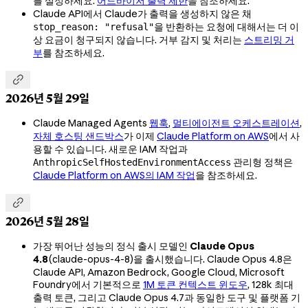
를 설정하세요.
어드바이저 출력 제한
을 참조하세요.
Claude API에서 Claude가 출력을 생성하지 않은 채
을 반환하는 요청에 대해서는 더 이
stop_reason: "refusal"
상 요금이 청구되지 않습니다. 거부 감지 및 처리는
스트리밍 거
부
를 참조하세요.

2026년 5월 29일
Claude Managed Agents
웹훅
,
멀티에이전트 오케스트레이션
,
자체 호스팅 샌드박스
가 이제
Claude Platform on AWS
에서 사
용할 수 있습니다. 새로운 IAM 작업과
관리형 정책은
AnthropicSelfHostedEnvironmentAccess
Claude Platform on AWS의 IAM 작업
을 참조하세요.

2026년 5월 28일
가장 뛰어난 성능의 정식 출시 모델인
Claude Opus
4.8
(
claude-opus-4-8
)을 출시했습니다. Claude Opus 4.8은
Claude API, Amazon Bedrock, Google Cloud, Microsoft
Foundry에서 기본적으로
1M 토큰 컨텍스트 윈도우
, 128k 최대
출력 토큰, 그리고 Claude Opus 4.7과 동일한 도구 및 플랫폼 기