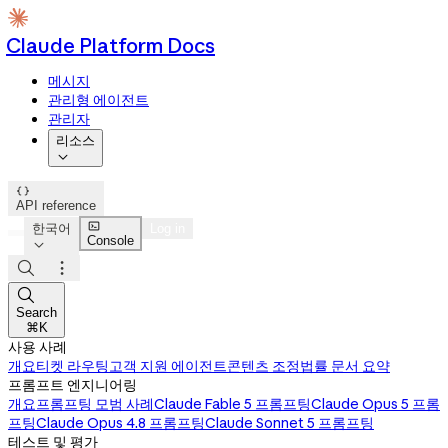
Claude Platform Docs
메시지
관리형 에이전트
관리자
리소스


API reference

한국어
Log in
Console




Search
⌘K
사용 사례
개요
티켓 라우팅
고객 지원 에이전트
콘텐츠 조정
법률 문서 요약
프롬프트 엔지니어링
개요
프롬프팅 모범 사례
Claude Fable 5 프롬프팅
Claude Opus 5 프롬
프팅
Claude Opus 4.8 프롬프팅
Claude Sonnet 5 프롬프팅
테스트 및 평가