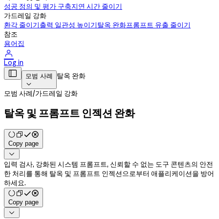
성공 정의 및 평가 구축
지연 시간 줄이기
가드레일 강화
환각 줄이기
출력 일관성 높이기
탈옥 완화
프롬프트 유출 줄이기
참조
용어집

Log in

탈옥 완화
모범 사례

모범 사례
/
가드레일 강화
탈옥 및 프롬프트 인젝션 완화
Copy page

입력 검사, 강화된 시스템 프롬프트, 신뢰할 수 없는 도구 콘텐츠의 안전
한 처리를 통해 탈옥 및 프롬프트 인젝션으로부터 애플리케이션을 방어
하세요.
Copy page
