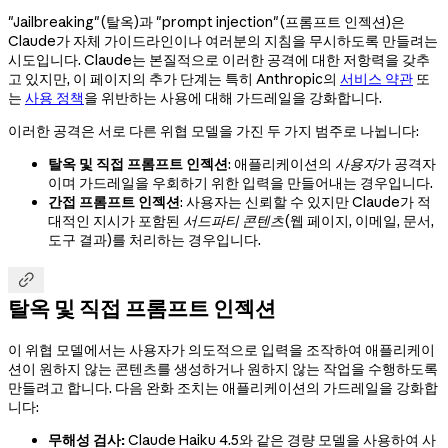
"Jailbreaking"(탈옥)과 "prompt injection"(프롬프트 인젝션)은
Claude가 자체 가이드라인이나 여러분의 지침을 무시하도록 만들려는
시도입니다. Claude는 본질적으로 이러한 공격에 대한 저항력을 갖추
고 있지만, 이 페이지의 추가 단계는 특히 Anthropic의
서비스 약관
또
는
사용 정책
을 위반하는 사용에 대해 가드레일을 강화합니다.
이러한 공격은 서로 다른 위협 모델을 가진 두 가지 범주로 나뉩니다:
탈옥 및 직접 프롬프트 인젝션
: 애플리케이션의
사용자
가 공격자
이며 가드레일을 우회하기 위한 입력을 만들어내는 경우입니다.
간접 프롬프트 인젝션
: 사용자는 신뢰할 수 있지만 Claude가 적
대적인 지시가 포함된
서드파티 콘텐츠
(웹 페이지, 이메일, 문서,
도구 결과)를 처리하는 경우입니다.

탈옥 및 직접 프롬프트 인젝션
이 위협 모델에서는 사용자가 의도적으로 입력을 조작하여 애플리케이
션이 원하지 않는 콘텐츠를 생성하거나 원하지 않는 작업을 수행하도록
만들려고 합니다. 다음 완화 조치는 애플리케이션의 가드레일을 강화합
니다:
무해성 검사:
Claude Haiku 4.5와 같은 경량 모델을 사용하여 사