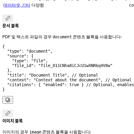
데이터셋, 기타
다양함
co

문서 블록
PDF 및 텍스트 파일의 경우
콘텐츠 블록을 사용합니다:
document
{
  "type"
: 
"document"
,
  "source"
: {
    "type"
: 
"file"
,
    "file_id"
: 
"file_011CNha8iCJcU1wXNR6q4V8w"
  },
  "title"
: 
"Document Title"
, 
// Optional
  "context"
: 
"Context about the document"
, 
// Optional
  "citations"
: { 
"enabled"
: 
true
 } 
// Optional, enables
}


이미지 블록
이미지의 경우
콘텐츠 블록을 사용합니다:
image