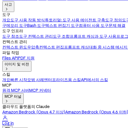
사고

도구
개요
도구 사용 작동 방식
튜토리얼: 도구 사용 에이전트 구축
도구 정의
도
구
메모리 도구
Bash 도구
텍스트 편집기 도구
컴퓨터 사용 도구
문제 해결
도구 인프라
도구 참조
도구 컨텍스트 관리
도구 조합
프롬프트 캐싱과 도구 사용
프로그
컨텍스트 관리
컨텍스트 윈도우
압축
컨텍스트 편집
프롬프트 캐싱
대화 중 시스템 메시지
파일 작업
Files API
PDF 지원
이미지 및 비전

스킬
개요
빠른 시작
모범 사례
엔터프라이즈용 스킬
API에서의 스킬
MCP
원격 MCP 서버
MCP 커넥터
MCP 터널

클라우드 플랫폼의 Claude
Amazon Bedrock (Opus 4.7 이상)
Amazon Bedrock (Opus 4.6 이하

Log in