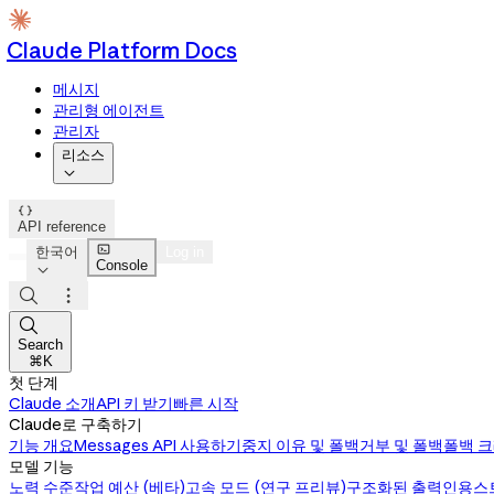
Claude Platform Docs
메시지
관리형 에이전트
관리자
리소스


API reference

한국어
Log in
Console




Search
⌘K
첫 단계
Claude 소개
API 키 받기
빠른 시작
Claude로 구축하기
기능 개요
Messages API 사용하기
중지 이유 및 폴백
거부 및 폴백
폴백 
모델 기능
노력 수준
작업 예산 (베타)
고속 모드 (연구 프리뷰)
구조화된 출력
인용
스