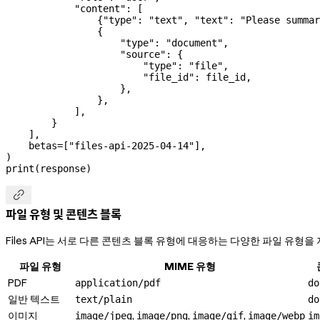
            "content"
: [
                {
"type"
: 
"text"
, 
"text"
: 
"Please summar
                {
                    "type"
: 
"document"
,
                    "source"
: {
                        "type"
: 
"file"
,
                        "file_id"
: file_id,
                    },
                },
            ],
        }
    ],
    betas
=
[
"files-api-2025-04-14"
],
)
print
(response)

파일 유형 및 콘텐츠 블록
Files API는 서로 다른 콘텐츠 블록 유형에 대응하는 다양한 파일 유형을
파일 유형
MIME 유형
PDF
application/pdf
do
일반 텍스트
text/plain
do
이미지
,
,
,
image/jpeg
image/png
image/gif
image/webp
im