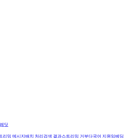
크레딧
트리밍 메시지
배치 처리
검색 결과
스트리밍 거부
다국어 지원
임베딩