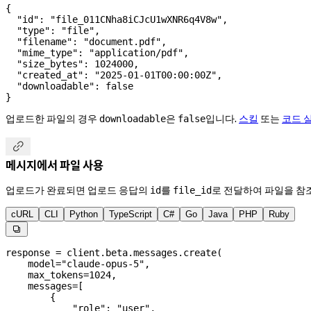
{
  "id"
: 
"file_011CNha8iCJcU1wXNR6q4V8w"
,
  "type"
: 
"file"
,
  "filename"
: 
"document.pdf"
,
  "mime_type"
: 
"application/pdf"
,
  "size_bytes"
: 
1024000
,
  "created_at"
: 
"2025-01-01T00:00:00Z"
,
  "downloadable"
: 
false
}
업로드한 파일의 경우
은
입니다.
스킬
또는
코드 
downloadable
false

메시지에서 파일 사용
업로드가 완료되면 업로드 응답의
를
로 전달하여 파일을 참
id
file_id
cURL
CLI
Python
TypeScript
C#
Go
Java
PHP
Ruby

response 
=
 client.beta.messages.create(
    model
=
"claude-opus-5"
,
    max_tokens
=
1024
,
    messages
=
[
        {
            "role"
: 
"user"
,