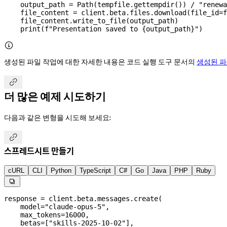
    output_path 
=
 Path(tempfile.gettempdir()) 
/
 "renewa
    file_content 
=
 client.beta.files.download(
file_id
=
f
    file_content.write_to_file(output_path)
    print
(
f
"Presentation saved to 
{
output_path
}
"
)

생성된 파일 작업에 대한 자세한 내용은 코드 실행 도구 문서의
생성된 파

더 많은 예제 시도하기
다음과 같은 변형을 시도해 보세요:

스프레드시트 만들기
cURL
CLI
Python
TypeScript
C#
Go
Java
PHP
Ruby

response 
=
 client.beta.messages.create(
    model
=
"claude-opus-5"
,
    max_tokens
=
16000
,
    betas
=
[
"skills-2025-10-02"
],