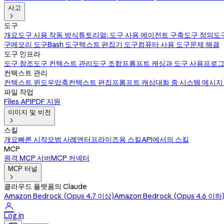
사고

도구
개요
도구 사용 작동 방식
튜토리얼: 도구 사용 에이전트 구축
도구 정의
도
구
메모리 도구
Bash 도구
텍스트 편집기 도구
컴퓨터 사용 도구
문제 해결
도구 인프라
도구 참조
도구 컨텍스트 관리
도구 조합
프롬프트 캐싱과 도구 사용
프로그
컨텍스트 관리
컨텍스트 윈도우
압축
컨텍스트 편집
프롬프트 캐싱
대화 중 시스템 메시지
파일 작업
Files API
PDF 지원
이미지 및 비전

스킬
개요
빠른 시작
모범 사례
엔터프라이즈용 스킬
API에서의 스킬
MCP
원격 MCP 서버
MCP 커넥터
MCP 터널

클라우드 플랫폼의 Claude
Amazon Bedrock (Opus 4.7 이상)
Amazon Bedrock (Opus 4.6 이하

Log in