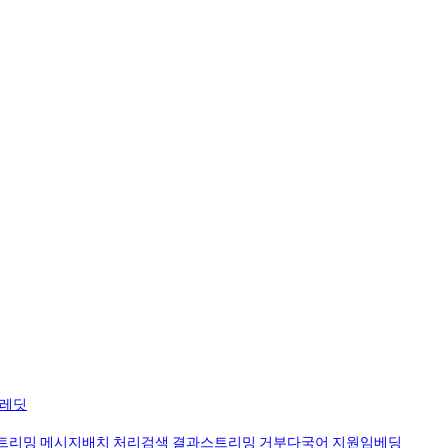
크레딧
트리밍 메시지
배치 처리
검색 결과
스트리밍 거부
다국어 지원
임베딩