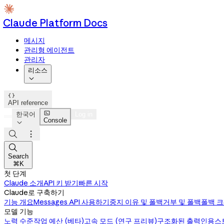
Claude Platform Docs
메시지
관리형 에이전트
관리자
리소스


API reference

한국어
Log in
Console




Search
⌘K
첫 단계
Claude 소개
API 키 받기
빠른 시작
Claude로 구축하기
기능 개요
Messages API 사용하기
중지 이유 및 폴백
거부 및 폴백
폴백 
모델 기능
노력 수준
작업 예산 (베타)
고속 모드 (연구 프리뷰)
구조화된 출력
인용
스