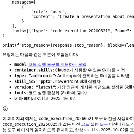
    messages
=
[
        {
            "role"
: 
"user"
,
            "content"
: 
"Create a presentation about ren
        }
    ],
    tools
=
[{
"type"
: 
"code_execution_20260521"
, 
"name"
: 
)
print
(
f
"stop_reason=
{
response.stop_reason
}
, blocks=
{
len
요청에는 다음과 같은 부분이 포함됩니다:
:
코드 실행 도구를 지원하는 모델
model
:
Claude가 사용할 수 있는 Skills를 지정
container.skills
:
Anthropic이 관리하는 Skill임을 나타냄
type: "anthropic"
:
PowerPoint Skill 식별자
skill_id: "pptx"
:
가장 최근에 게시된 버전으로 설정된 Skill
version: "latest"
:
코드 실행 활성화 (Skills에 필수)
tools
베타 헤더:
skills-2025-10-02

이 페이지의 예제는
도구 버전을 사용하며
code_execution_20260521
와 같은 이전
코드 실행 도구
버전에서도 작동
code_execution_20250825
행 도구 페이지와 일치하도록 유지하고, 항상
를 
skills-2025-10-02