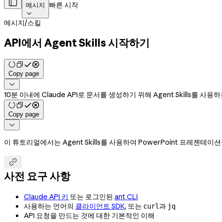

빠른 시작
메시지

메시지
/
스킬
API에서 Agent Skills 시작하기
Copy page

10분 이내에 Claude API로 문서를 생성하기 위해 Agent Skills를 
Copy page

이 튜토리얼에서는 Agent Skills를 사용하여 PowerPoint 프레젠

사전 요구 사항
Claude API 키
또는 로그인된
ant CLI
사용하는 언어의
클라이언트 SDK
, 또는
과
curl
jq
API 요청을 만드는 것에 대한 기본적인 이해