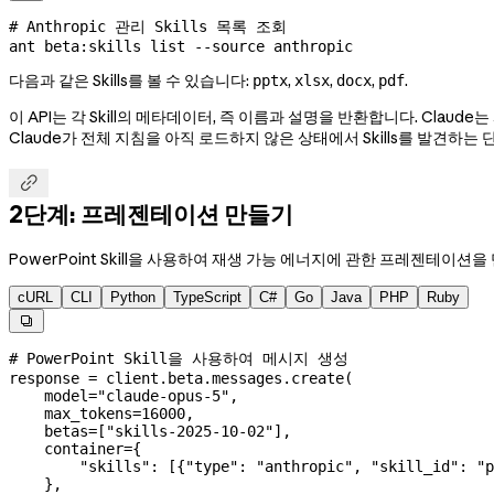
# Anthropic 관리 Skills 목록 조회
ant
 beta:skills
 list
 --source
 anthropic
다음과 같은 Skills를 볼 수 있습니다:
,
,
,
.
pptx
xlsx
docx
pdf
이 API는 각 Skill의 메타데이터, 즉 이름과 설명을 반환합니다. Claud
Claude가 전체 지침을 아직 로드하지 않은 상태에서 Skills를 발견하는

2단계: 프레젠테이션 만들기
PowerPoint Skill을 사용하여 재생 가능 에너지에 관한 프레젠테이션을 만
cURL
CLI
Python
TypeScript
C#
Go
Java
PHP
Ruby

# PowerPoint Skill을 사용하여 메시지 생성
response 
=
 client.beta.messages.create(
    model
=
"claude-opus-5"
,
    max_tokens
=
16000
,
    betas
=
[
"skills-2025-10-02"
],
    container
=
{
        "skills"
: [{
"type"
: 
"anthropic"
, 
"skill_id"
: 
"p
    },