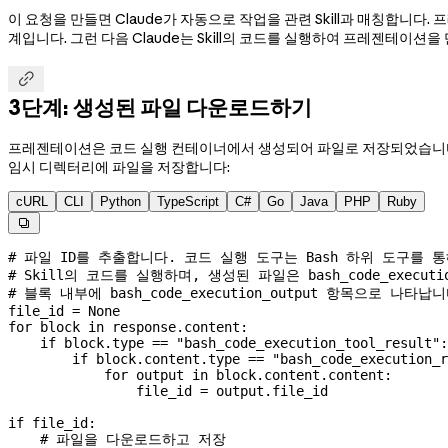
이 요청을 만들면 Claude가 자동으로 작업을 관련 Skill과 매칭합니다. 
계입니다. 그런 다음 Claude는 Skill의 코드를 실행하여 프레젠테이션을

3단계: 생성된 파일 다운로드하기
프레젠테이션은 코드 실행 컨테이너에서 생성되어 파일로 저장되었습니
임시 디렉터리에 파일을 저장합니다:
cURL
CLI
Python
TypeScript
C#
Go
Java
PHP
Ruby

# 파일 ID를 추출합니다. 코드 실행 도구는 Bash 하위 도구를 
# Skill의 코드를 실행하며, 생성된 파일은 bash_code_execution
# 블록 내부에 bash_code_execution_output 항목으로 나타납
file_id 
=
 None
for
 block 
in
 response.content:
    if
 block.type 
==
 "bash_code_execution_tool_result"
:
        if
 block.content.type 
==
 "bash_code_execution_r
            for
 output 
in
 block.content.content:
                file_id 
=
 output.file_id
if
 file_id:
    # 파일을 다운로드하고 저장