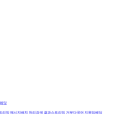
크레딧
트리밍 메시지
배치 처리
검색 결과
스트리밍 거부
다국어 지원
임베딩