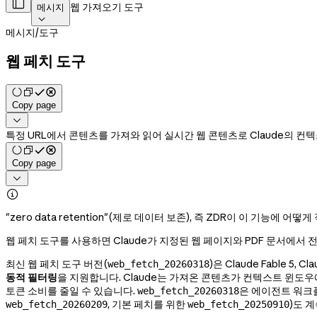

웹 가져오기 도구
메시지

메시지
/
도구
웹 페치 도구
Copy page

특정 URL에서 콘텐츠를 가져와 읽어 실시간 웹 콘텐츠로 Claude의 컨
Copy page


"zero data retention"(제로 데이터 보존), 즉 ZDR이 이 기능에 
웹 페치 도구를 사용하면 Claude가 지정된 웹 페이지와 PDF 문서에서 
최신 웹 페치 도구 버전(
)은 Claude Fable 5, Cl
web_fetch_20260318
동적 필터링
을 지원합니다. Claude는 가져온 콘텐츠가 컨텍스트 윈도
토큰 소비를 줄일 수 있습니다.
은 에이전트 워크
web_fetch_20260318
, 기본 페치를 위한
)도 
web_fetch_20260209
web_fetch_20250910