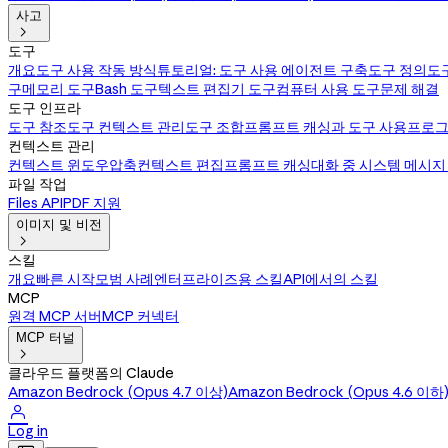
사고

도구
개요
도구 사용 작동 방식
튜토리얼: 도구 사용 에이전트 구축
도구 정의
도
구
메모리 도구
Bash 도구
텍스트 편집기 도구
컴퓨터 사용 도구
문제 해결
도구 인프라
도구 참조
도구 컨텍스트 관리
도구 조합
프롬프트 캐싱과 도구 사용
프로그
컨텍스트 관리
컨텍스트 윈도우
압축
컨텍스트 편집
프롬프트 캐싱
대화 중 시스템 메시지
파일 작업
Files API
PDF 지원
이미지 및 비전

스킬
개요
빠른 시작
모범 사례
엔터프라이즈용 스킬
API에서의 스킬
MCP
원격 MCP 서버
MCP 커넥터
MCP 터널

클라우드 플랫폼의 Claude
Amazon Bedrock (Opus 4.7 이상)
Amazon Bedrock (Opus 4.6 이하

Log in