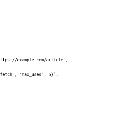
ttps://example.com/article"
,
fetch"
, 
"max_uses"
: 
5
}],