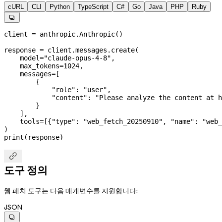
cURL
CLI
Python
TypeScript
C#
Go
Java
PHP
Ruby

client 
=
 anthropic.Anthropic()
response 
=
 client.messages.create(
    model
=
"claude-opus-4-8"
,
    max_tokens
=
1024
,
    messages
=
[
        {
            "role"
: 
"user"
,
            "content"
: 
"Please analyze the content at h
        }
    ],
    tools
=
[{
"type"
: 
"web_fetch_20250910"
, 
"name"
: 
"web_
)
print
(response)

도구 정의
웹 페치 도구는 다음 매개변수를 지원합니다:
JSON
