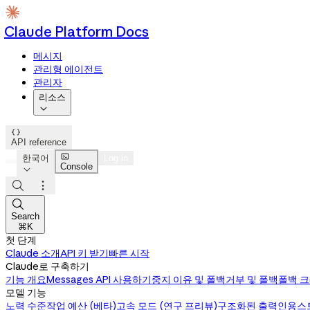
Claude Platform Docs
메시지
관리형 에이전트
관리자
리소스


API reference

한국어
Log in
Console




Search
⌘K
첫 단계
Claude 소개
API 키 받기
빠른 시작
Claude로 구축하기
기능 개요
Messages API 사용하기
중지 이유 및 폴백
거부 및 폴백
폴백 
모델 기능
노력 수준
작업 예산 (베타)
고속 모드 (연구 프리뷰)
구조화된 출력
인용
스