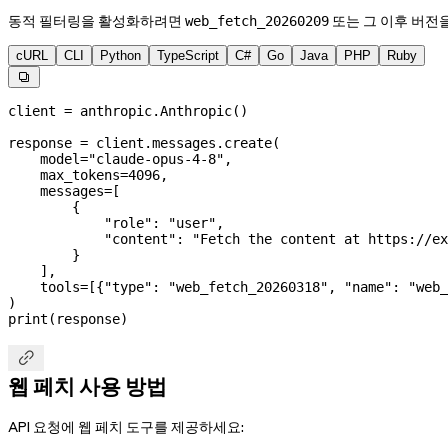
동적 필터링을 활성화하려면
또는 그 이후 버전
web_fetch_20260209
cURL
CLI
Python
TypeScript
C#
Go
Java
PHP
Ruby

client 
=
 anthropic.Anthropic()
response 
=
 client.messages.create(
    model
=
"claude-opus-4-8"
,
    max_tokens
=
4096
,
    messages
=
[
        {
            "role"
: 
"user"
,
            "content"
: 
"Fetch the content at https://ex
        }
    ],
    tools
=
[{
"type"
: 
"web_fetch_20260318"
, 
"name"
: 
"web_
)
print
(response)

웹 페치 사용 방법
API 요청에 웹 페치 도구를 제공하세요: