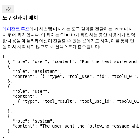

도구 결과 뒤 배치
에이전트 루프
에서 시스템 메시지는 도구 결과를 전달하는
메시
user
지 뒤에 위치합니다. 이 위치는 Claude가 작업하는 동안 사용자가 입력
한 내용을 애플리케이션이 전달할 수 있는 곳이기도 하며, 이를 통해 턴
을 다시 시작하지 않고도 새 컨텍스트가 흡수됩니다:
[
  { 
"role"
: 
"user"
, 
"content"
: 
"Run the test suite and 
  {
    "role"
: 
"assistant"
,
    "content"
: [{ 
"type"
: 
"tool_use"
, 
"id"
: 
"toolu_01"
,
  },
  {
    "role"
: 
"user"
,
    "content"
: [
      { 
"type"
: 
"tool_result"
, 
"tool_use_id"
: 
"toolu_01
    ]
  },
  {
    "role"
: 
"system"
,
    "content"
: 
"The user sent the following message whi
  }
]