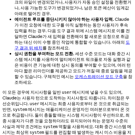
크의 파일이 변경되었거나, 사용자가 자동 승인 설정을 전환했거
나, 사용 가능한 도구가 변경되었거나, 남은 토큰 예산이 임계값
아래로 떨어진 경우.
에이전트 루프를 중단시키지 않아야 하는 사용자 입력.
Claude
가 이전 요청에 대한 도구를 아직 실행하는 동안 사용자가 후속
입력을 하는 경우. 다음 도구 결과 뒤에 시스템 메시지로 이를 전
달하면 Claude가 새 입력을 전환해야 할 새로운 요청으로 취급
하는 대신 이미 수행 중인 작업에 통합할 수 있습니다. 아래의
도
구 결과 뒤 배치
를 참조하세요.
상시 권한을 부여하는 모드 전환.
세션 수준 모드는 대화 중간 시
스템 메시지를 사용하여 멀티에이전트 워크플로 자동 실행과 같
은 비용이 큰 기능에 대한 상시 동의를 부여할 수 있으며, 여러 턴
마다 짧은 리마인더를 제공하고 모드가 꺼질 때 종료 알림을 제공
할 수 있습니다. 구체적인 예시는
오케스트레이션 모드 구축
을 참
조하세요.
이 모든 경우에 지시사항을 일반
메시지에 넣을 수도 있으며,
user
Claude는 사용자 턴으로 도착하는 지시사항도 따릅니다. 차이점은 우
선순위입니다.
메시지는 최종 사용자로부터 온 것으로 취급되는
user
반면,
메시지는 애플리케이션 운영자인 여러분으로부터 온 것
system
으로 취급됩니다. 둘이 충돌할 때는 시스템 지시사항이 우선하므로, 최
종 사용자가 다른 것을 요청하더라도 유지되어야 하는 운영자 수준의
사실과 제약 조건에는
역할을 사용하세요. 대화 중간 시스템 메
system
시지는 최상위
필드를 편집할 때 발생하는 캐시 미스 비용을 지
system