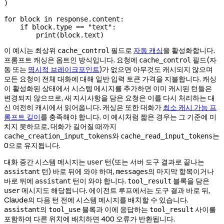
)
for
 block 
in
 response.content:
    if
 block.type 
==
 "text"
:
        print
(block.text)
이 예시는 최상위
필드로
자동 캐싱
을 활성화합니다.
cache_control
프롬프트 캐싱은 옵트인 방식입니다. 요청에
필드(자
cache_control
동 또는
명시적 브레이크포인트
)가 없으면 아무것도 캐시되지 않으며
모든 요청이 전체 대화에 대해 일반 입력 토큰 가격을 지불합니다. 캐싱
이 활성화된 상태에서 시스템 메시지를 추가하면 이미 캐시된 턴들은
변경되지 않으므로, 새 지시사항을 담은 요청은 이를 다시 처리하는 대
신 여전히 캐시에서 읽어옵니다. 캐싱은 또한 대화가
최소 캐시 가능 프
롬프트 길이
를 충족해야 합니다. 이 예시처럼 짧은 경우는 그 기준에 미
치지 못하므로, 대화가 길어질 때까지
와
는
cache_creation_input_tokens
cache_read_input_tokens
0으로 유지됩니다.
대화 중간 시스템 메시지는
턴(또는 서버 도구 결과로 끝나는
user
턴) 바로 뒤에 와야 하며,
의 마지막 항목이거나
assistant
messages
바로 뒤에
턴이 와야 합니다.
블록을 담은
assistant
tool_result
메시지도 해당됩니다. 에이전트 루프에서는 도구 결과 바로 뒤,
user
Claude의 다음 턴 전에 시스템 메시지를 배치할 수 있습니다.
의
블록과 이에 응답하는
사이를
assistant
tool_use
tool_result
포함하여 다른 위치에 배치하면 400 오류가 반환됩니다.