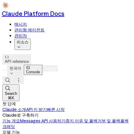
Claude Platform Docs
메시지
관리형 에이전트
관리자
리소스


API reference

한국어
Log in
Console




Search
⌘K
첫 단계
Claude 소개
API 키 받기
빠른 시작
Claude로 구축하기
기능 개요
Messages API 사용하기
중지 이유 및 폴백
거부 및 폴백
폴백
크레딧
모델 기능