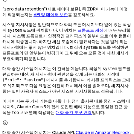
"zero data retention"(제로 데이터 보존), 즉 ZDR이 이 기능에 어떻
게 적용되는지는
API 및 데이터 보존
을 참조하세요.
시스템 지시사항은 일반적으로 대화의 모든 메시지보다 앞에 있는 최상
위
필드에 위치합니다. 이 위치는
프롬프트 캐싱
에 매우 유리합
system
니다. 시스템 프롬프트가 안정적인 프리픽스의 일부이므로 이후 턴들이
캐시에 적중합니다. 하지만 세션 도중에야 필요하다는 것을 알게 되는
지시사항에는 좋지 않은 위치입니다. 최상위
필드를 편집하면
system
프롬프트의 맨 앞부분이 변경되어 그 뒤에 오는 모든 것에 대한 캐시가
무효화되기 때문입니다.
대화 중간 시스템 메시지는 이 간극을 메웁니다. 최상위
필드를
system
편집하는 대신, 새 지시사항이 관련성을 갖게 되는 대화의 지점에
메시지를 추가합니다. 캐시된 프리픽스는 그대
{"role": "system"}
로 유지되므로 다음 요청은 여전히 캐시에서 이를 읽어오며, 새 지시사
항은 일반 사용자 텍스트가 아닌 시스템 지시사항으로 적용됩니다.
이 페이지는 두 가지 기능을 다룹니다. 정식 출시된 대화 중간 시스템 메
시지와, Claude Opus 5와 함께 도입된 베타 기능으로 동일한 접근 방
식을
배열에 적용하는
대화 중간 도구 변경
입니다.
tools

대화 중간 시스템 메시지는 Claude API,
Claude in Amazon Bedrock
,