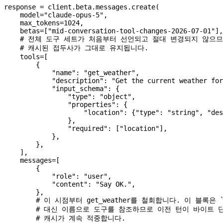
response 
=
 client.beta.messages.create(
    model
=
"claude-opus-5"
,
    max_tokens
=
1024
,
    betas
=
[
"mid-conversation-tool-changes-2026-07-01"
],
    # 전체 도구 세트가 처음부터 선언되고 절대 변경되지 않으
    # 캐시된 접두사가 그대로 유지됩니다.
    tools
=
[
        {
            "name"
: 
"get_weather"
,
            "description"
: 
"Get the current weather for
            "input_schema"
: {
                "type"
: 
"object"
,
                "properties"
: {
                    "location"
: {
"type"
: 
"string"
, 
"des
                },
                "required"
: [
"location"
],
            },
        },
    ],
    messages
=
[
        {
            "role"
: 
"user"
,
            "content"
: 
"Say OK."
,
        },
        # 이 시점부터 get_weather를 철회합니다. 이 블록은 
        # 대신 이름으로 도구를 참조하므로 이전 턴이 바이트
        # 캐시가 계속 적중합니다.