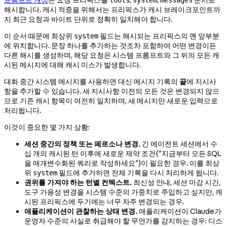
해시합니다. 캐시 적중을 위해서는 프리픽스가 캐시 브레이크포인트까
지 최근 요청과 바이트 단위로 정확히 일치해야 합니다.
이 순서 때문에 최상위
필드는 해시되는 프리픽스의 맨 앞부분
system
에 위치합니다. 문장 하나를 추가하는 것조차 포함하여 어떤 변경이든
다른 해시를 생성하며, 해당 요청은 시스템 프롬프트와 그 뒤의 모든 캐
시된 메시지에 대해 캐시 미스가 발생합니다.
대화 중간 시스템 메시지를 사용하면 대신 메시지 기록의
끝
에 지시사
항을 추가할 수 있습니다. 새 지시사항 이전의 모든 것은 변경되지 않으
므로 기존 캐시 항목이 여전히 일치하며, 새 메시지만 새로운 입력으로
처리됩니다.
이것이 중요한 몇 가지 상황:
세션 중간의 정책 또는 페르소나 변경.
긴 에이전트 세션에서 수
십 개의 캐시된 턴 이후에 새로운 제약 조건("지금부터 모든 SQL
을 매개변수화된 쿼리로 작성하세요")이 필요한 경우. 이를 최상
위
필드에 추가하면 전체 기록을 다시 처리하게 됩니다.
system
권위를 가져야 하는 턴별 컨텍스트.
최신성 안내, 세션 마감 시간,
도구 가용성 변경을 시스템 수준의 가중치로 주입하고 싶지만, 캐
시된 프리픽스에 두기에는 너무 자주 변경되는 경우.
애플리케이션이 관찰하는 상태 변경.
애플리케이션이 Claude가
운영자 수준의 사실로 취급해야 할 무언가를 감지하는 경우: 디스