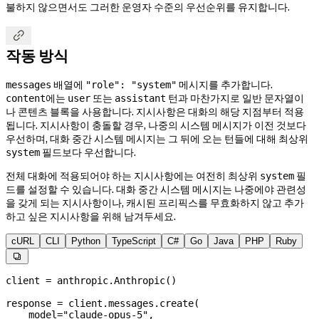
불하지 않으면서도 그러한 운영자 수준의 우선순위를 유지합니다.

작동 방식
배열에
메시지를 추가합니다.
messages
"role": "system"
에는
또는
턴과 마찬가지로 일반 문자열이
content
user
assistant
나 콘텐츠 블록을 사용합니다. 지시사항은 대화의 해당 지점부터 적용
됩니다. 지시사항이 충돌할 경우, 나중의 시스템 메시지가 이전 것보다
우선하며, 대화 중간 시스템 메시지는 그 뒤에 오는 턴들에 대해 최상위
필드보다 우선합니다.
system
전체 대화에 적용되어야 하는 지시사항에는 여전히 최상위
필
system
드를 설정할 수 있습니다. 대화 중간 시스템 메시지는 나중에야 관련성
을 갖게 되는 지시사항이나, 캐시된 프리픽스를 무효화하지 않고 추가
하고 싶은 지시사항을 위해 남겨두세요.
cURL
CLI
Python
TypeScript
C#
Go
Java
PHP
Ruby

client 
=
 anthropic.Anthropic()
response 
=
 client.messages.create(
    model
=
"claude-opus-5"
,