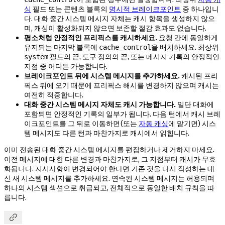
싱
필드 또는 콘텐츠 블록의
명시적 브레이크포인트
중 하나입니
다. 대화 중간 시스템 메시지 자체는 캐시 항목을 생성하지 않으
며, 캐싱이 활성화되지 않으면 보존할 절감 효과도 없습니다.
평소처럼 안정적인 프리픽스를 캐시하세요.
요청 간에 동일하게
유지되는 마지막 블록에
을 배치하세요. 최상위
cache_control
필드의 끝, 도구 정의의 끝, 또는 메시지 기록의 안정적인
system
지점 중 어디든 가능합니다.
브레이크포인트 뒤에 시스템 메시지를 추가하세요.
캐시된 프리
픽스 뒤에 오기 때문에 프리픽스 해시를 변경하지 않으며 캐시는
여전히 적중합니다.
대화 중간 시스템 메시지 자체도 캐시 가능합니다.
일단 대화에
포함되면 안정적인 기록의 일부가 됩니다. 다음 턴에서 캐시 브레
이크포인트를 그 뒤로 이동하면(또는
자동 캐싱
에 맡기면) 시스
템 메시지도 다른 턴과 마찬가지로 캐시에서 읽힙니다.
이미 전송된 대화 중간 시스템 메시지를 편집하거나 제거하지 마세요.
이전 메시지에 대한 다른 변경과 마찬가지로, 그 지점부터 캐시가 무효
화됩니다. 지시사항이 변경되어야 한다면 기존 것을 다시 작성하는 대
신 새 시스템 메시지를 추가하세요. 연속된 시스템 메시지는 허용되며
하나의 시스템 섹션으로 취급되고, 전체적으로 동일한 배치 규칙을 따
릅니다.
