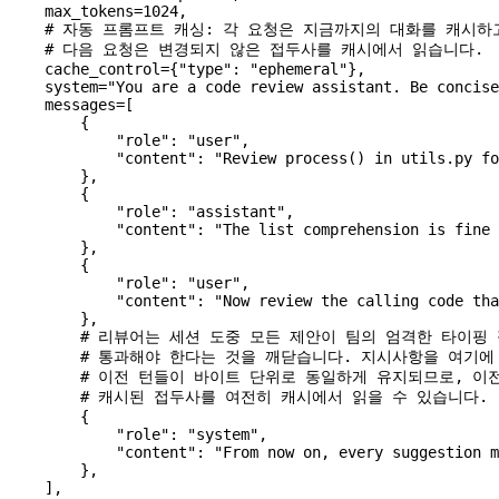
    max_tokens
=
1024
,
    # 자동 프롬프트 캐싱: 각 요청은 지금까지의 대화를 캐시하
    # 다음 요청은 변경되지 않은 접두사를 캐시에서 읽습니다.
    cache_control
=
{
"type"
: 
"ephemeral"
},
    system
=
"You are a code review assistant. Be concise
    messages
=
[
        {
            "role"
: 
"user"
,
            "content"
: 
"Review process() in utils.py fo
        },
        {
            "role"
: 
"assistant"
,
            "content"
: 
"The list comprehension is fine 
        },
        {
            "role"
: 
"user"
,
            "content"
: 
"Now review the calling code tha
        },
        # 리뷰어는 세션 도중 모든 제안이 팀의 엄격한 타이핑
        # 통과해야 한다는 것을 깨닫습니다. 지시사항을 여기
        # 이전 턴들이 바이트 단위로 동일하게 유지되므로, 이
        # 캐시된 접두사를 여전히 캐시에서 읽을 수 있습니다.
        {
            "role"
: 
"system"
,
            "content"
: 
"From now on, every suggestion m
        },
    ],