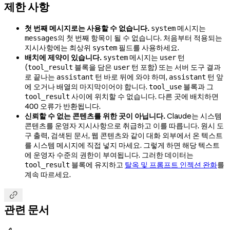
제한 사항
첫 번째 메시지로는 사용할 수 없습니다.
메시지는
system
의 첫 번째 항목이 될 수 없습니다. 처음부터 적용되는
messages
지시사항에는 최상위
필드를 사용하세요.
system
배치에 제약이 있습니다.
메시지는
턴
system
user
(
블록을 담은
턴 포함) 또는 서버 도구 결과
tool_result
user
로 끝나는
턴 바로 뒤에 와야 하며,
턴 앞
assistant
assistant
에 오거나 배열의 마지막이어야 합니다.
블록과 그
tool_use
사이에 위치할 수 없습니다. 다른 곳에 배치하면
tool_result
400 오류가 반환됩니다.
신뢰할 수 없는 콘텐츠를 위한 곳이 아닙니다.
Claude는 시스템
콘텐츠를 운영자 지시사항으로 취급하고 이를 따릅니다. 원시 도
구 출력, 검색된 문서, 웹 콘텐츠와 같이 대화 외부에서 온 텍스트
를 시스템 메시지에 직접 넣지 마세요. 그렇게 하면 해당 텍스트
에 운영자 수준의 권한이 부여됩니다. 그러한 데이터는
블록에 유지하고
탈옥 및 프롬프트 인젝션 완화
를
tool_result
계속 따르세요.

관련 문서