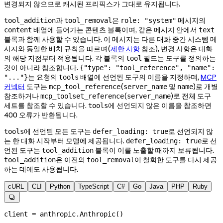
변경되지 않으므로 캐시된 프리픽스가 그대로 유지됩니다.
과
은
메시지의
tool_addition
tool_removal
role: "system"
배열에 들어가는 콘텐츠 블록이며, 같은 메시지 안에서
content
text
블록과 함께 사용할 수 있습니다. 이 메시지는 다른 대화 중간 시스템 메
시지와 동일한 배치 규칙을 따르며(
제한 사항
참조), 변경 사항은 대화
의 해당 지점부터 적용됩니다. 각 블록의
필드는 도구를 정의하는
tool
것이 아니라 참조합니다.
{"type": "tool_reference", "name":
는 요청의
배열에 선언된 도구의 이름을 지정하며,
MCP
"..."}
tools
커넥터
도구는
(
및
)로 개별
mcp_tool_reference
server_name
name
참조하거나
(
)로 전체 도구
mcp_toolset_reference
server_name
세트를 참조할 수 있습니다.
에 선언되지 않은 이름을 참조하면
tools
400 오류가 반환됩니다.
에 선언된 모든 도구는
로 선언되지 않
tools
defer_loading: true
는 한 대화 시작부터 모델에 제공됩니다.
로 선
defer_loading: true
언된 도구는
블록이 이를 노출할 때까지 보류됩니다.
tool_addition
은 이전의
이 철회한 도구를 다시 제공
tool_addition
tool_removal
하는 데에도 사용됩니다.
cURL
CLI
Python
TypeScript
C#
Go
Java
PHP
Ruby

client 
=
 anthropic.Anthropic()