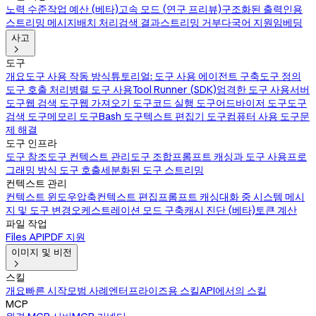
노력 수준
작업 예산 (베타)
고속 모드 (연구 프리뷰)
구조화된 출력
인용
스트리밍 메시지
배치 처리
검색 결과
스트리밍 거부
다국어 지원
임베딩
사고

도구
개요
도구 사용 작동 방식
튜토리얼: 도구 사용 에이전트 구축
도구 정의
도구 호출 처리
병렬 도구 사용
Tool Runner (SDK)
엄격한 도구 사용
서버
도구
웹 검색 도구
웹 가져오기 도구
코드 실행 도구
어드바이저 도구
도구
검색 도구
메모리 도구
Bash 도구
텍스트 편집기 도구
컴퓨터 사용 도구
문
제 해결
도구 인프라
도구 참조
도구 컨텍스트 관리
도구 조합
프롬프트 캐싱과 도구 사용
프로
그래밍 방식 도구 호출
세분화된 도구 스트리밍
컨텍스트 관리
컨텍스트 윈도우
압축
컨텍스트 편집
프롬프트 캐싱
대화 중 시스템 메시
지 및 도구 변경
오케스트레이션 모드 구축
캐시 진단 (베타)
토큰 계산
파일 작업
Files API
PDF 지원
이미지 및 비전

스킬
개요
빠른 시작
모범 사례
엔터프라이즈용 스킬
API에서의 스킬
MCP