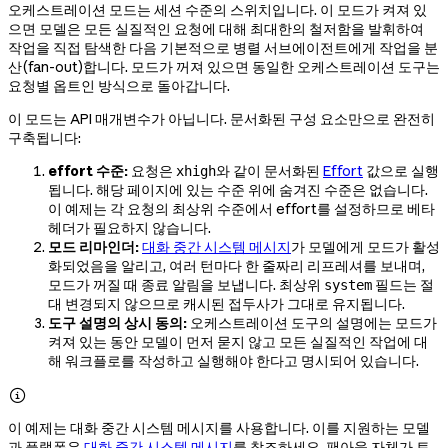
오케스트레이션 모드는 세션 수준의 스위치입니다. 이 모드가 켜져 있
으면 모델은 모든 실질적인 요청에 대해 최대한의 철저함을 발휘하여
작업을 직접 탐색한 다음 기본적으로 병렬 서브에이전트에게 작업을 분
산(fan-out)합니다. 모드가 꺼져 있으면 동일한 오케스트레이션 도구는
요청별 옵트인 방식으로 돌아갑니다.
이 모드는 API 매개변수가 아닙니다. 문서화된 구성 요소만으로 완전히
구축됩니다:
effort 수준:
요청은
와 같이 문서화된
Effort
값으로 실행
xhigh
됩니다. 해당 페이지에 있는 수준 위에 숨겨진 수준은 없습니다.
이 예제는 각 요청의 최상위 수준에서 effort를 설정하므로 베타
헤더가 필요하지 않습니다.
모드 리마인더:
대화 중간 시스템 메시지
가 모델에게 모드가 활성
화되었음을 알리고, 여러 턴마다 한 줄짜리 리프레셔를 보내며,
모드가 꺼질 때 종료 알림을 보냅니다. 최상위
필드는 절
system
대 변경되지 않으므로 캐시된 접두사가 그대로 유지됩니다.
도구 설명의 상시 동의:
오케스트레이션 도구의 설명에는 모드가
켜져 있는 동안 모델이 먼저 묻지 않고 모든 실질적인 작업에 대
해 워크플로를 작성하고 실행해야 한다고 명시되어 있습니다.

이 예제는 대화 중간 시스템 메시지를 사용합니다. 이를 지원하는 모델
과 플랫폼은
대화 중간 시스템 메시지
를 참조하세요. 팬아웃 자체가 토