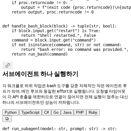
    if
 proc.returncode 
!=
 0
:
        output 
=
 f
"(exit code 
{
proc.returncode
}
)
\n
{
outp
    return
 output, proc.returncode 
!=
 0
def
 handle_bash_block
(
block
) -> tuple[
str
, 
bool
]:
    if
 block.input.get(
"restart"
) 
is
 True
:
        return
 "Shell restarted."
, 
False
    command 
=
 block.input.get(
"command"
)
    if
 not
 isinstance
(command, 
str
) 
or
 not
 command:
        return
 "bash error: no command was provided."
, 
    return
 run_bash(command)

서브에이전트 하나 실행하기
각 워크플로 하위 작업은 bash 도구를 갖춘 자체적인 작은 에이전트 루
프가 되며, 메인 루프와 동일한 effort로 실행됩니다. 요청별 타임아웃
이 각 API 호출을 제한하므로 연결이 끊어지면 전체 실행이 멈추는 대신
하나의 서브에이전트만 성능이 저하됩니다.
Python
TypeScript
C#
Go
Java
PHP
Ruby

def
 run_subagent
(
model
: 
str
, 
prompt
: 
str
) -> 
str
: