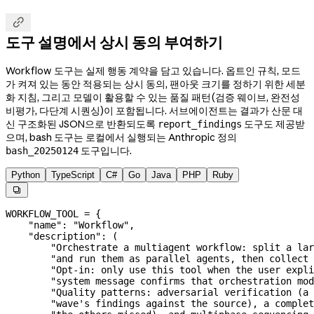

도구 설명에서 상시 동의 부여하기
Workflow 도구는 실제 행동 계약을 담고 있습니다. 옵트인 규칙, 모드
가 켜져 있는 동안 적용되는 상시 동의, 팬아웃 크기를 정하기 위한 세분
화 지침, 그리고 모델이 활용할 수 있는 품질 패턴(검증 웨이브, 완전성
비평가, 다단계 시퀀싱)이 포함됩니다. 서브에이전트는 결과가 산문 대
신 구조화된 JSON으로 반환되도록
도구도 제공받
report_findings
으며, bash 도구는 로컬에서 실행되는 Anthropic 정의
도구입니다.
bash_20250124
Python
TypeScript
C#
Go
Java
PHP
Ruby

WORKFLOW_TOOL
 =
 {
    "name"
: 
"Workflow"
,
    "description"
: (
        "Orchestrate a multiagent workflow: split a lar
        "and run them as parallel agents, then collect 
        "Opt-in: only use this tool when the user expli
        "system message confirms that orchestration mod
        "Quality patterns: adversarial verification (a 
        "wave's findings against the source), a complet