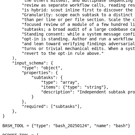
        "the others missed), and multiphase sequencing 
        "review as separate workflow calls, reading res
        "is hybrid: scout inline first to discover the 
        "Granularity: scope each subtask to a distinct 
        "than per line or per file section. Scale the c
        "focused review of a module of a few hundred li
        "subtasks; a broad audit of a large codebase ca
        "Standing consent: while a system message confi
        "opt-in is standing. Author and run a workflow 
        "and lean toward verifying findings adversarial
        "turns or trivial mechanical edits. When a sys
        "revert to the opt-in rule above."
    ),
    "input_schema"
: {
        "type"
: 
"object"
,
        "properties"
: {
            "subtasks"
: {
                "type"
: 
"array"
,
                "items"
: {
"type"
: 
"string"
},
                "description"
: 
"Independent subtask pro
            }
        },
        "required"
: [
"subtasks"
],
    },
}
BASH_TOOL
 =
 {
"type"
: 
"bash_20250124"
, 
"name"
: 
"bash"
}