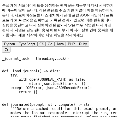
수십 개의 서브에이전트를 생성하는 팬아웃은 처음부터 다시 시작하기
에 비용이 많이 듭니다. 작은 콘텐츠 주소 기반 저널이 이를 멱등하게 만
듭니다. 서브에이전트를 디스패치하기 전에 로컬 JSON 파일에서 프롬
프트의 SHA-256을 조회하고, 기록된 결과가 있으면 이를 반환합니다.
실행을 중단하고 다시 실행하면 완료되지 않은 하위 작업만 다시 계산
됩니다. 저널은 단일 팬아웃 웨이브 내부가 아니라 실행 간에 중복을 제
거합니다. 새로 시작하려면 저널 파일을 삭제하세요.
Python
TypeScript
C#
Go
Java
PHP
Ruby

_journal_lock 
=
 threading.Lock()
def
 _load_journal
() -> 
dict
:
    try
:
        with
 open
(
JOURNAL_PATH
) 
as
 file
:
            return
 json.load(
file
) 
or
 {}
    except
 (
OSError
, json.JSONDecodeError):
        return
 {}
def
 journaled
(
prompt
: 
str
, 
compute
) -> 
str
:
    """Return a cached result for this exact prompt, or
    makes the fan-out resumable: interrupt the run, rer
    that never finished are recomputed. Delete the jour