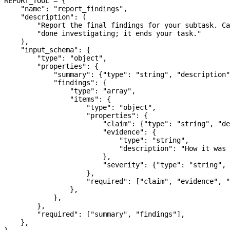
REPORT_TOOL
 =
 {
    "name"
: 
"report_findings"
,
    "description"
: (
        "Report the final findings for your subtask. Ca
        "done investigating; it ends your task."
    ),
    "input_schema"
: {
        "type"
: 
"object"
,
        "properties"
: {
            "summary"
: {
"type"
: 
"string"
, 
"description"
            "findings"
: {
                "type"
: 
"array"
,
                "items"
: {
                    "type"
: 
"object"
,
                    "properties"
: {
                        "claim"
: {
"type"
: 
"string"
, 
"de
                        "evidence"
: {
                            "type"
: 
"string"
,
                            "description"
: 
"How it was 
                        },
                        "severity"
: {
"type"
: 
"string"
, 
                    },
                    "required"
: [
"claim"
, 
"evidence"
, 
"
                },
            },
        },
        "required"
: [
"summary"
, 
"findings"
],
    },