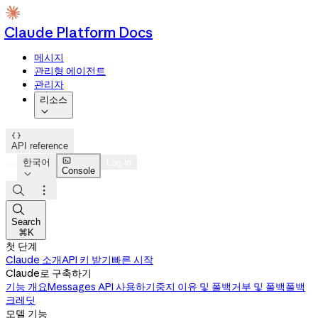
Claude Platform Docs
메시지
관리형 에이전트
관리자
리소스


API reference

한국어
Log in
Console




Search
⌘K
첫 단계
Claude 소개
API 키 받기
빠른 시작
Claude로 구축하기
기능 개요
Messages API 사용하기
중지 이유 및 폴백
거부 및 폴백
폴백
크레딧
모델 기능