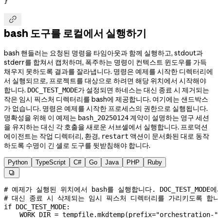
}

bash 도구를 로컬에서 실행하기
bash 핸들러는 요청된 명령을 타임아웃과 함께 실행하고, stdout과
stderr를 합쳐서 캡처하며, 폭주하는 명령이 컨텍스트 윈도우를 가득
채우지 못하도록 결과를 잘라냅니다. 명령은 예제를 시작한 디렉터리에
서 실행되므로, 프로젝트를 대상으로 하려면 해당 위치에서 시작해야
합니다.
가 설정되면 하네스는 대신 종료 시 제거되는
DOC_TEST_MODE
작은 임시 픽스처 디렉터리를 bash에 제공합니다. 여기에는 샌드박스
가 없습니다. 명령은 예제를 시작한 프로세스의 권한으로 실행됩니다.
명확성을 위해 이 예제는
계약이 설명하는 영구 세션
bash_20250124
을 유지하는 대신 각 호출을 새로운 서브셸에서 실행합니다. 프로덕션
에이전트는 작업 디렉터리, 환경,
액션이 문서화된 대로 동작
restart
하도록 수명이 긴 셸로 도구를 뒷받침해야 합니다.
Python
TypeScript
C#
Go
Java
PHP
Ruby

# 예제가 실행된 위치에서 bash를 실행합니다. DOC_TEST_MOD
# 대신 종료 시 삭제되는 임시 픽스처 디렉터리를 가리키도록 합
if
 DOC_TEST_MODE
:
    WORK_DIR
 =
 tempfile.mkdtemp(
prefix
=
"orchestration-"