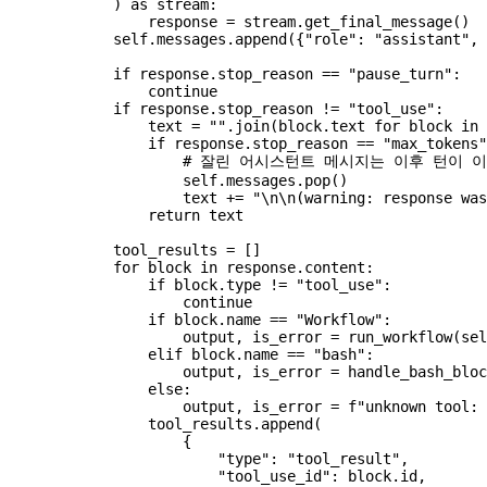
            ) 
as
 stream:
                response 
=
 stream.get_final_message()
            self
.messages.append({
"role"
: 
"assistant"
, 
            if
 response.stop_reason 
==
 "pause_turn"
:
                continue
            if
 response.stop_reason 
!=
 "tool_use"
:
                text 
=
 ""
.join(block.text 
for
 block 
in
 
                if
 response.stop_reason 
==
 "max_tokens"
                    # 잘린 어시스턴트 메시지는 이후 턴
                    self
.messages.pop()
                    text 
+=
 "
\n\n
(warning: response was
                return
 text
            tool_results 
=
 []
            for
 block 
in
 response.content:
                if
 block.type 
!=
 "tool_use"
:
                    continue
                if
 block.name 
==
 "Workflow"
:
                    output, is_error 
=
 run_workflow(
sel
                elif
 block.name 
==
 "bash"
:
                    output, is_error 
=
 handle_bash_bloc
                else
:
                    output, is_error 
=
 f
"unknown tool: 
                tool_results.append(
                    {
                        "type"
: 
"tool_result"
,
                        "tool_use_id"
: block.id,