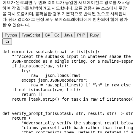
이브가 완료되면 두 번째 웨이브가 동일한 서브에이전트 경로를 재사용
하여 각 결과를 반박하려고 시도합니다. 모든 검증자는 소스에서 주장
을 다시 도출하며, 불확실한 경우 기본적으로 반박된 것으로 처리합니
다. 원래 결과와 그 판정 모두 오케스트레이터에게 반환되어 함께 평가
할 수 있습니다.
Python
TypeScript
C#
Go
Java
PHP
Ruby

def
 normalize_subtasks
(
raw
) -> list[
str
]:
    """Accept the subtasks input in whatever shape the 
    JSON-encoded as a single string, or a newline-separ
    if
 isinstance
(raw, 
str
):
        try
:
            raw 
=
 json.loads(raw)
        except
 json.JSONDecodeError:
            raw 
=
 raw.splitlines() 
if
 "
\n
"
 in
 raw 
else
 
    if
 not
 isinstance
(raw, 
list
):
        return
 []
    return
 [task.strip() 
for
 task 
in
 raw 
if
 isinstance
(
def
 verify_prompt_for
(
subtask
: 
str
, 
result
: 
str
) -> 
str
    return
 (
        "Adversarially verify the subagent result below
        "claims yourself with bash rather than trusting
        "that contradicts them. Default to refuted if u