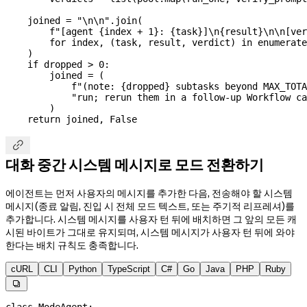
    joined 
=
 "
\n\n
"
.join(
        f
"[agent 
{
index 
+
 1
}
: 
{
task
}
]
\n
{
result
}
\n\n
[ver
        for
 index, (task, result, verdict) 
in
 enumerate
    )
    if
 dropped 
>
 0
:
        joined 
=
 (
            f
"(note: 
{
dropped
}
 subtasks beyond MAX_TOTA
            "run; rerun them in a follow-up Workflow ca
        )
    return
 joined, 
False

대화 중간 시스템 메시지로 모드 전환하기
에이전트는 먼저 사용자의 메시지를 추가한 다음, 전송해야 할 시스템
메시지(종료 알림, 진입 시 전체 모드 텍스트, 또는 주기적 리프레셔)를
추가합니다. 시스템 메시지를 사용자 턴 뒤에 배치하면 그 앞의 모든 캐
시된 바이트가 그대로 유지되며, 시스템 메시지가 사용자 턴 뒤에 와야
한다는 배치 규칙도 충족합니다.
cURL
CLI
Python
TypeScript
C#
Go
Java
PHP
Ruby

class
 ModeAgent
: