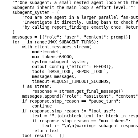
    """One subagent: a small nested agent loop with the
    Subagents inherit the main loop's effort level."""
    subagent_system 
=
 (
        "You are one agent in a larger parallel fan-out
        "Investigate it directly, using bash to check f
        "by calling report_findings exactly once. Retur
    )
    messages 
=
 [{
"role"
: 
"user"
, 
"content"
: prompt}]
    for
 _ 
in
 range
(
MAX_SUBAGENT_TURNS
):
        with
 client.messages.stream(
            model
=
model,
            max_tokens
=
64000
,
            system
=
subagent_system,
            output_config
=
{
"effort"
: 
EFFORT
},
            tools
=
[
BASH_TOOL
, 
REPORT_TOOL
],
            messages
=
messages,
            timeout
=
REQUEST_TIMEOUT_SECONDS
,
        ) 
as
 stream:
            response 
=
 stream.get_final_message()
        messages.append({
"role"
: 
"assistant"
, 
"content"
        if
 response.stop_reason 
==
 "pause_turn"
:
            continue
        if
 response.stop_reason 
!=
 "tool_use"
:
            text 
=
 ""
.join(block.text 
for
 block 
in
 resp
            if
 response.stop_reason 
==
 "max_tokens"
:
                text 
+=
 "
\n\n
(warning: subagent respons
            return
 text
        tool_results 
=
 []