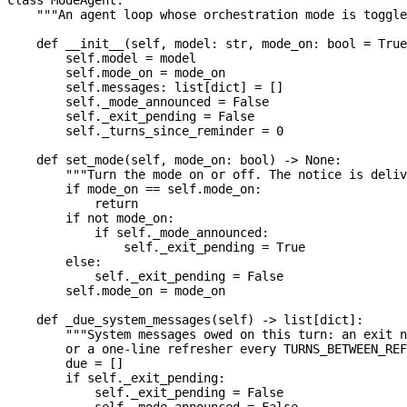
    """An agent loop whose orchestration mode is toggl
    def
 __init__
(
self
, 
model
: 
str
, 
mode_on
: 
bool
 =
 True
        self
.model 
=
 model
        self
.mode_on 
=
 mode_on
        self
.messages: list[
dict
] 
=
 []
        self
._mode_announced 
=
 False
        self
._exit_pending 
=
 False
        self
._turns_since_reminder 
=
 0
    def
 set_mode
(
self
, 
mode_on
: 
bool
) -> 
None
:
        """Turn the mode on or off. The notice is deliv
        if
 mode_on 
==
 self
.mode_on:
            return
        if
 not
 mode_on:
            if
 self
._mode_announced:
                self
._exit_pending 
=
 True
        else
:
            self
._exit_pending 
=
 False
        self
.mode_on 
=
 mode_on
    def
 _due_system_messages
(
self
) -> list[
dict
]:
        """System messages owed on this turn: an exit n
        or a one-line refresher every TURNS_BETWEEN_REF
        due 
=
 []
        if
 self
._exit_pending:
            self
._exit_pending 
=
 False
            self
._mode_announced 
=
 False