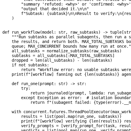
        "summary 'refuted: <why>' or 'confirmed: <why>'
        "output that decided it.
\n\n
"
        f
"Subtask: 
{
subtask
}
\n\n
Result to verify:
\n
{
res
    )
def
 run_workflow
(
model
: 
str
, 
raw_subtasks
) -> tuple[
str
    """Run subtasks as parallel subagents, then run a s
    the results, and return both. MAX_TOTAL_SUBTASKS bo
    queue; MAX_CONCURRENT bounds how many run at once."
    all_subtasks 
=
 normalize_subtasks(raw_subtasks)
    subtasks 
=
 all_subtasks[:
MAX_TOTAL_SUBTASKS
]
    dropped 
=
 len
(all_subtasks) 
-
 len
(subtasks)
    if
 not
 subtasks:
        return
 "Workflow error: no usable subtasks were
    print
(
f
"[workflow] fanning out 
{
len
(subtasks)
}
 agen
    def
 run_one
(
prompt
: 
str
) -> 
str
:
        try
:
            return
 journaled(prompt, 
lambda
: run_subage
        except
 Exception
 as
 error:  
# isolation boundar
            return
 f
"(subagent failed: 
{
type
(error).
__n
    with
 concurrent.futures.ThreadPoolExecutor(
max_work
        results 
=
 list
(pool.map(run_one, subtasks))
        print
(
f
"[workflow] verifying 
{
len
(results)
}
 res
        verify_prompts 
=
 [verify_prompt_for(task, resul
        verdicts 
=
 list
(pool.map(run_one, verify_prompt