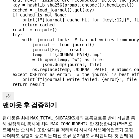
    key 
=
 hashlib.sha256(prompt.encode()).hexdigest()
    cached 
=
 _load_journal().get(key)
    if
 cached 
is
 not
 None
:
        print
(
f
"[journal] cache hit for 
{
key[:
12
]
}
"
, 
fi
        return
 cached
    result 
=
 compute()
    try
:
        with
 _journal_lock:  
# fan-out writes from many
            journal 
=
 _load_journal()
            journal[key] 
=
 result
            temp 
=
 f
"
{
JOURNAL_PATH
}
.tmp"
            with
 open
(temp, 
"w"
) 
as
 file
:
                json.dump(journal, 
file
)
            os.replace(temp, 
JOURNAL_PATH
)  
# atomic on
    except
 OSError
 as
 error:  
# the journal is best-eff
        print
(
f
"[journal] write failed: 
{
error
}
"
, 
file
=
    return
 result

팬아웃 후 검증하기
팬아웃은 최대
개의 프롬프트를 받아 저널을 통
MAX_TOTAL_SUBTASKS
해 실행하며, 동시에 최대
개만 진행합니다(PHP 포
MAX_CONCURRENT
트에서는 순차적). 또한 실패를 격리하여 하나의 서브에이전트가 고장
나더라도 실행이 종료되는 대신 오류 문자열로 처리됩니다. 첫 번째 웨