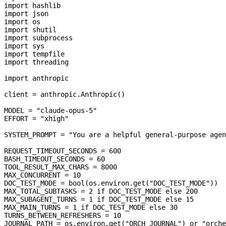
import
 hashlib
import
 json
import
 os
import
 shutil
import
 subprocess
import
 sys
import
 tempfile
import
 threading
import
 anthropic
client 
=
 anthropic.Anthropic()
MODEL
 =
 "claude-opus-5"
EFFORT
 =
 "xhigh"
SYSTEM_PROMPT
 =
 "You are a helpful general-purpose agen
REQUEST_TIMEOUT_SECONDS
 =
 600
BASH_TIMEOUT_SECONDS
 =
 60
TOOL_RESULT_MAX_CHARS
 =
 8000
MAX_CONCURRENT
 =
 10
DOC_TEST_MODE
 =
 bool
(os.environ.get(
"DOC_TEST_MODE"
))
MAX_TOTAL_SUBTASKS
 =
 2
 if
 DOC_TEST_MODE
 else
 200
MAX_SUBAGENT_TURNS
 =
 1
 if
 DOC_TEST_MODE
 else
 15
MAX_MAIN_TURNS
 =
 1
 if
 DOC_TEST_MODE
 else
 30
TURNS_BETWEEN_REFRESHERS
 =
 10
JOURNAL_PATH
 =
 os.environ.get(
"ORCH_JOURNAL"
) 
or
 "orche