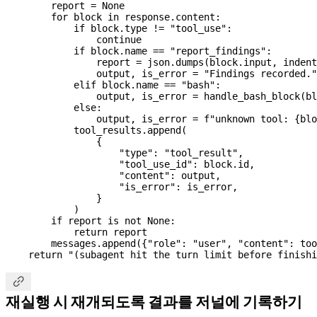
        report 
=
 None
        for
 block 
in
 response.content:
            if
 block.type 
!=
 "tool_use"
:
                continue
            if
 block.name 
==
 "report_findings"
:
                report 
=
 json.dumps(block.input, 
indent
                output, is_error 
=
 "Findings recorded."
            elif
 block.name 
==
 "bash"
:
                output, is_error 
=
 handle_bash_block(bl
            else
:
                output, is_error 
=
 f
"unknown tool: 
{
blo
            tool_results.append(
                {
                    "type"
: 
"tool_result"
,
                    "tool_use_id"
: block.id,
                    "content"
: output,
                    "is_error"
: is_error,
                }
            )
        if
 report 
is
 not
 None
:
            return
 report
        messages.append({
"role"
: 
"user"
, 
"content"
: too
    return
 "(subagent hit the turn limit before finishi

재실행 시 재개되도록 결과를 저널에 기록하기