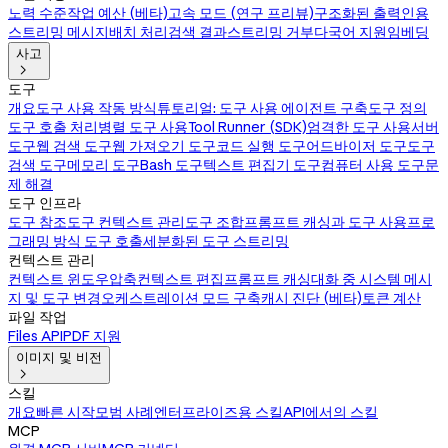
노력 수준
작업 예산 (베타)
고속 모드 (연구 프리뷰)
구조화된 출력
인용
스트리밍 메시지
배치 처리
검색 결과
스트리밍 거부
다국어 지원
임베딩
사고

도구
개요
도구 사용 작동 방식
튜토리얼: 도구 사용 에이전트 구축
도구 정의
도구 호출 처리
병렬 도구 사용
Tool Runner (SDK)
엄격한 도구 사용
서버
도구
웹 검색 도구
웹 가져오기 도구
코드 실행 도구
어드바이저 도구
도구
검색 도구
메모리 도구
Bash 도구
텍스트 편집기 도구
컴퓨터 사용 도구
문
제 해결
도구 인프라
도구 참조
도구 컨텍스트 관리
도구 조합
프롬프트 캐싱과 도구 사용
프로
그래밍 방식 도구 호출
세분화된 도구 스트리밍
컨텍스트 관리
컨텍스트 윈도우
압축
컨텍스트 편집
프롬프트 캐싱
대화 중 시스템 메시
지 및 도구 변경
오케스트레이션 모드 구축
캐시 진단 (베타)
토큰 계산
파일 작업
Files API
PDF 지원
이미지 및 비전

스킬
개요
빠른 시작
모범 사례
엔터프라이즈용 스킬
API에서의 스킬
MCP