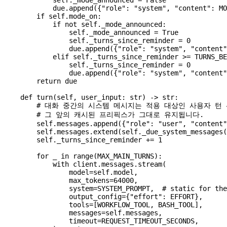
            due.append({
"role"
: 
"system"
, 
"content"
: 
MO
        if
 self
.mode_on:
            if
 not
 self
._mode_announced:
                self
._mode_announced 
=
 True
                self
._turns_since_reminder 
=
 0
                due.append({
"role"
: 
"system"
, 
"content"
            elif
 self
._turns_since_reminder 
>=
 TURNS_BE
                self
._turns_since_reminder 
=
 0
                due.append({
"role"
: 
"system"
, 
"content"
        return
 due
    def
 turn
(
self
, 
user_input
: 
str
) -> 
str
:
        # 대화 중간의 시스템 메시지는 적용 대상인 사용자 턴
        # 그 앞의 캐시된 프리픽스가 그대로 유지됩니다.
        self
.messages.append({
"role"
: 
"user"
, 
"content"
        self
.messages.extend(
self
._due_system_messages(
        self
._turns_since_reminder 
+=
 1
        for
 _ 
in
 range
(
MAX_MAIN_TURNS
):
            with
 client.messages.stream(
                model
=
self
.model,
                max_tokens
=
64000
,
                system
=
SYSTEM_PROMPT
,  
# static for the
                output_config
=
{
"effort"
: 
EFFORT
},
                tools
=
[
WORKFLOW_TOOL
, 
BASH_TOOL
],
                messages
=
self
.messages,
                timeout
=
REQUEST_TIMEOUT_SECONDS
,