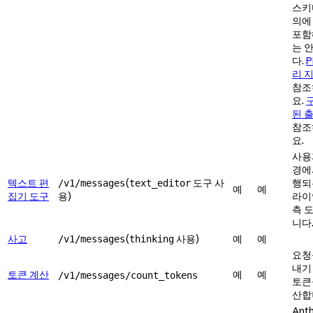
스키
의에 
포함
는 
다.
P
리 
참조
요.
된 
참조
요.
사용
경에
텍스트 편
(
도구 사
행되
/v1/messages
text_editor
예
예
집기 도구
용)
라이
측 
니다
사고
(
사용)
예
예
/v1/messages
thinking
요청
내기
토큰 계산
예
예
/v1/messages/count_tokens
토큰
산합
Anth