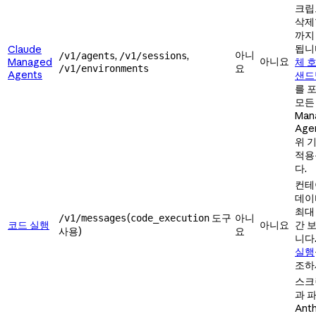
크립
삭제
까지
됩니
Claude
아니
,
,
/v1/agents
/v1/sessions
아니요
Managed
체 
요
/v1/environments
Agents
샌드
를 
모든
Man
Age
위 
적용
다.
컨테
데이
최대
(
도구
아니
/v1/messages
code_execution
코드 실행
아니요
간 
사용)
요
니다
실행
조하
스크
과 
Anth