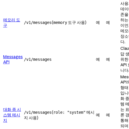
사용
데이
존을
메모리 도
하는
(
도구 사용)
예
예
/v1/messages
memory
구
이언
메모
장소
다.
Cla
답 
Messages
예
예
위한
/v1/messages
API
API
니다
Mes
API
형태
입니
화 
템 
대화 중 시
는 
(
메시
/v1/messages
role: "system"
스템 메시
예
예
론 
지 사용)
지
통해
되며