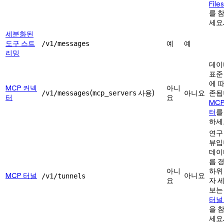
File
를 
세요
세분화된
도구 스트
예
예
/v1/messages
리밍
데이
표준
에 
MCP 커넥
아니
(
사용)
아니요
존됩
/v1/messages
mcp_servers
터
요
MC
터
를
하세
연구
뷰입
데이
름 
아니
하위
MCP 터널
아니요
/v1/tunnels
요
자 
보
터널
을 
세요