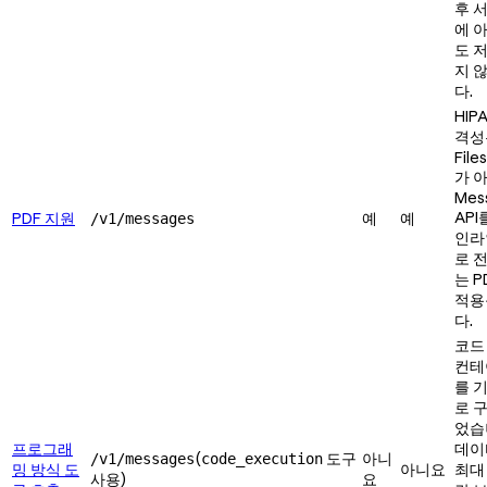
후 
에 
도 
지 
다.
HIP
격성
File
가 
Mes
API
PDF 지원
예
예
/v1/messages
인라
로 
는 P
적용
다.
코드
컨테
를 
로 
었습
프로그래
데이
(
도구
아니
/v1/messages
code_execution
밍 방식 도
아니요
최대
사용)
요