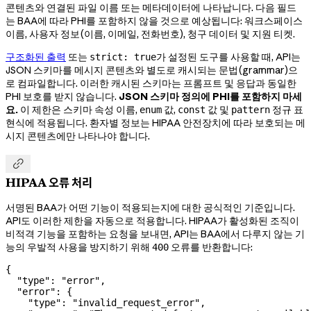
콘텐츠와 연결된 파일 이름 또는 메타데이터에 나타납니다. 다음 필드
는 BAA에 따라 PHI를 포함하지 않을 것으로 예상됩니다: 워크스페이스
이름, 사용자 정보(이름, 이메일, 전화번호), 청구 데이터 및 지원 티켓.
구조화된 출력
또는
가 설정된 도구를 사용할 때, API는
strict: true
JSON 스키마를 메시지 콘텐츠와 별도로 캐시되는 문법(grammar)으
로 컴파일합니다. 이러한 캐시된 스키마는 프롬프트 및 응답과 동일한
PHI 보호를 받지 않습니다.
JSON 스키마 정의에 PHI를 포함하지 마세
요.
이 제한은 스키마 속성 이름,
값,
값 및
정규 표
enum
const
pattern
현식에 적용됩니다. 환자별 정보는 HIPAA 안전장치에 따라 보호되는 메
시지 콘텐츠에만 나타나야 합니다.

HIPAA 오류 처리
서명된 BAA가 어떤 기능이 적용되는지에 대한 공식적인 기준입니다.
API도 이러한 제한을 자동으로 적용합니다. HIPAA가 활성화된 조직이
비적격 기능을 포함하는 요청을 보내면, API는 BAA에서 다루지 않는 기
능의 우발적 사용을 방지하기 위해
오류를 반환합니다:
400
{
  "type"
: 
"error"
,
  "error"
: {
    "type"
: 
"invalid_request_error"
,