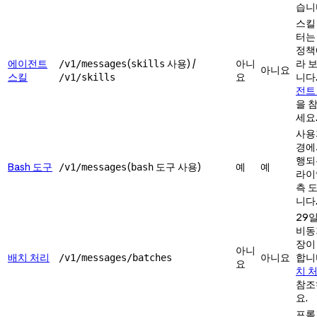
습니
스킬
터는
정책
에이전트
(
사용) /
아니
라 
/v1/messages
skills
아니요
스킬
요
니다
/v1/skills
전트
을 
세요
사용
경에
행되
Bash 도구
(
도구 사용)
예
예
/v1/messages
bash
라이
측 
니다
29일
비동
장이
아니
배치 처리
아니요
합니
/v1/messages/batches
요
치 
참조
요.
프롬