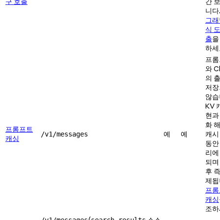
구 호출
간 
니다
그래
식 
출
을
하세
프롬
와 C
의 
저장
않습
KV 
현과
화 
프롬프트
예
예
캐시 
/v1/messages
캐싱
동안
리에
되며
후 
제됩
프롬
캐싱
조하
(
소스
/v1/messages
search_results