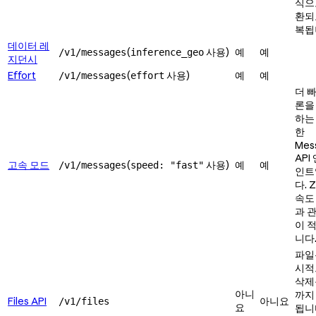
식으
환되
복됩
데이터 레
(
사용)
예
예
/v1/messages
inference_geo
지던시
Effort
(
사용)
예
예
/v1/messages
effort
더 
론을
하는
한
Mes
API
고속 모드
(
사용)
예
예
/v1/messages
speed: "fast"
인트
다. 
속도
과 
이 
니다
파일
시적
삭제
아니
까지
Files API
아니요
/v1/files
요
됩니