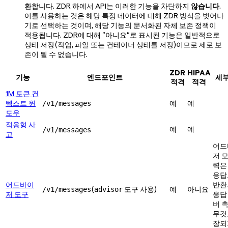
환합니다. ZDR 하에서 API는 이러한 기능을 차단하지
않습니다
.
이를 사용하는 것은 해당 특정 데이터에 대해 ZDR 방식을 벗어나
기로 선택하는 것이며, 해당 기능의 문서화된 자체 보존 정책이
적용됩니다. ZDR에 대해 "아니요"로 표시된 기능은 일반적으로
상태 저장(작업, 파일 또는 컨테이너 상태를 저장)이므로 제로 보
존이 될 수 없습니다.
ZDR
HIPAA
기능
엔드포인트
세부
적격
적격
1M 토큰 컨
텍스트 윈
예
예
/v1/messages
도우
적응형 사
예
예
/v1/messages
고
어드
저 
력은 
응답
어드바이
반환
(
도구 사용)
예
아니요
/v1/messages
advisor
저 도구
응답
버 
무것
장되