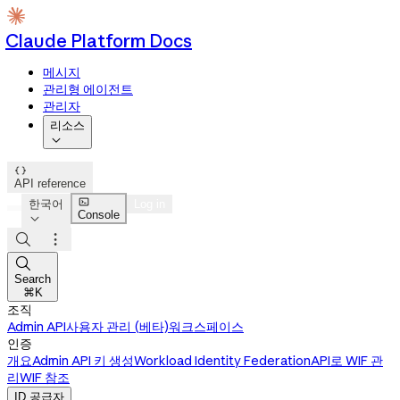
Claude Platform Docs
메시지
관리형 에이전트
관리자
리소스


API reference

한국어
Log in
Console




Search
⌘K
조직
Admin API
사용자 관리 (베타)
워크스페이스
인증
개요
Admin API 키 생성
Workload Identity Federation
API로 WIF 관
리
WIF 참조
ID 공급자