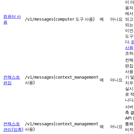
이 
용자
에서
컴퓨터 사
(
도구 사용)
예
아니요
되고
/v1/messages
computer
용
되는
이언
도구
다.
사용
조하
컨텍
편집
사용
컨텍스트
(
기 
/v1/messages
context_management
예
아니요
사용)
편집
지우
실시
로 
니다
서버
축 
API
컨텍스트
(
통해
/v1/messages
context_management
예
아니요
사용)
관리(압축)
비저