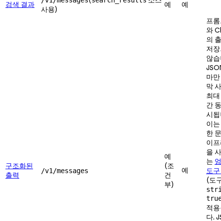
검색 결과
예
예
사용)
프롬
와 C
의 
저장
않습
JSO
마만
막 
최대
간 
시됩
이는
한 
이프
을 
예
는
구조화된
(조
예
도구
/v1/messages
출력
건
(도
부)
str
tru
적용
다. 