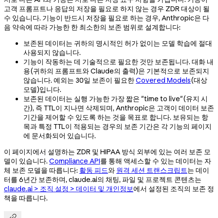
고객 프롬프트나 응답의 저장을 필요로 하지 않는 경우 ZDR 대상이 될
수 있습니다. 기능이 반드시 저장을 필요로 하는 경우, Anthropic은 다
음 약속에 따라 가능한 한 최소한의 보존 범위로 설계합니다:
보존된 데이터는 귀하의 명시적인 허가 없이는 모델 학습에 절대
사용되지 않습니다.
기능이 작동하는 데 기술적으로 필요한 것만 보존됩니다. 대화 내
용(귀하의 프롬프트와 Claude의 출력)은 기본적으로 보존되지
않습니다. 예외는 30일 보존이 필요한
Covered Models
(대상
모델)입니다.
보존된 데이터는 실행 가능한 가장 짧은 "time to live"(유지 시
간), 즉 TTL이 지나면 삭제되며, Anthropic은 고객이 데이터 보존
기간을 제어할 수 있도록 하는 것을 목표로 합니다. 보유되는 항
목과 특정 TTL이 적용되는 경우의 보존 기간은 각 기능의 페이지
에 문서화되어 있습니다.
이 페이지에서 설명하는 ZDR 및 HIPAA 방식 외부에 있는 여러 보존 모
델이 있습니다.
Compliance API
를 통해 액세스할 수 있는 데이터는 자
체 보존 모델을 따릅니다:
활동 피드
와
원격 세션 트랜스크립트
는 데이
터를 6년간 보존하며, claude.ai의 채팅, 파일 및 프로젝트 콘텐츠는
claude.ai > 조직 설정 > 데이터 및 개인정보
에서 설정된 조직의 보존 정
책을 따릅니다.
