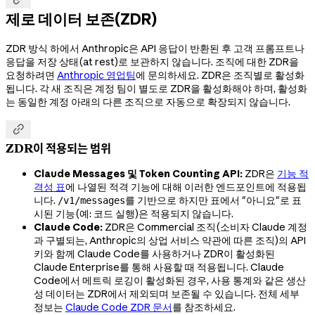
제로 데이터 보존(ZDR)
ZDR 방식 하에서 Anthropic은 API 응답이 반환된 후 고객 프롬프트나
응답을 저장 상태(at rest)로 보관하지 않습니다. 조직에 대한 ZDR을
요청하려면
Anthropic 영업팀
에 문의하세요. ZDR은 조직별로 활성화
됩니다. 각 새 조직은 계정 팀이 별도로 ZDR을 활성화해야 하며, 활성화
는 동일한 계정 아래의 다른 조직으로 자동으로 확장되지 않습니다.

ZDR이 적용되는 범위
Claude Messages 및 Token Counting API:
ZDR은
기능 적
격성 표
에 나열된 적격 기능에 대해 이러한 엔드포인트에 적용됩
니다.
를 기반으로 하지만 표에서 "아니요"로 표
/v1/messages
시된 기능(예: 코드 실행)은 적용되지 않습니다.
Claude Code:
ZDR은 Commercial 조직(소비자 Claude 계정
과 구별되는, Anthropic의 상업 서비스 약관에 따른 조직)의 API
키와 함께 Claude Code를 사용하거나 ZDR이 활성화된
Claude Enterprise를 통해 사용할 때 적용됩니다. Claude
Code에서 메트릭 로깅이 활성화된 경우, 사용 통계와 같은 생산
성 데이터는 ZDR에서 제외되며 보존될 수 있습니다. 전체 세부
정보는
Claude Code ZDR 문서
를 참조하세요.