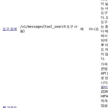
이 
는 
도구
다.
도구
(
도구 사
는 
/v1/messages
tool_search
도구 검색
예
아니요
용)
다 
에서
되며
후 
도 
지 
다.
가져
콘텐
API
로 
니다
필터
ZDR
HIP
적격
않습
웹 가져오