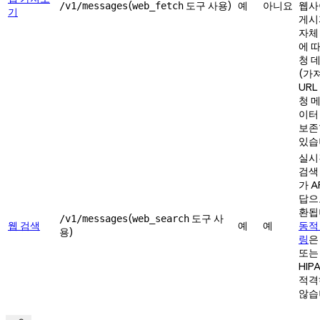
(
도구 사용)
예
아니요
웹사
/v1/messages
web_fetch
기
게시
자체
에 
청 
(가
URL
청 
이터
보존
있습
실시
검색
가 A
답으
환됩
(
도구 사
/v1/messages
web_search
웹 검색
예
예
동적
용)
링
은
또는
HIP
적격
않습