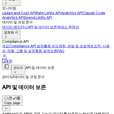

모니터링
Usage and Cost API
Rate Limits API
Analytics API
Claude Code
Analytics API
Spend Limits API
데이터 및 규정 준수
데이터 레지던시
API 및 데이터 보존
액세스 투명성
암호화 키

Compliance API
개요
Compliance API 설정
활동 피드
채팅, 파일 및 프로젝트
조직, 사용
자, 역할, 그룹 및 설정
통합 설계
오류
FAQ

Log in

API 및 데이터 보존
관리자

관리자
/
데이터 및 규정 준수
API 및 데이터 보존
Copy page

Anthropic의 API와 관련 기능이 데이터를 보존하는 방식에 대해 알아