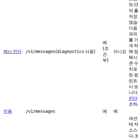
와 C
의 
저장
않습
다음
과의
를 
예
게 
(조
캐시 진단
(
사용)
아니요
해 
/v1/messages
diagnostics
건
해시
부)
큰 
치로
된 
린트
시 
니다
진단
조하
인용
예
예
/v1/messages
세션
태 
소스
다.