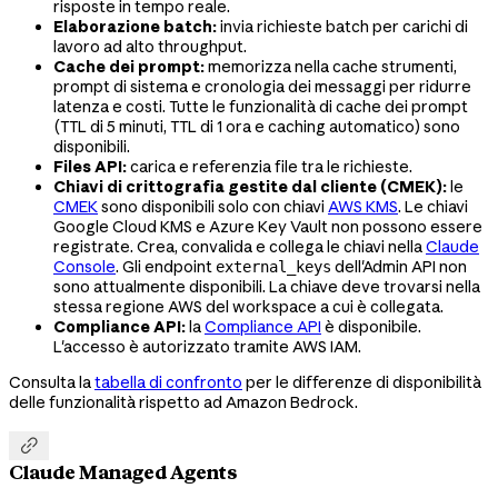
risposte in tempo reale.
Elaborazione batch:
invia richieste batch per carichi di
lavoro ad alto throughput.
Cache dei prompt:
memorizza nella cache strumenti,
prompt di sistema e cronologia dei messaggi per ridurre
latenza e costi. Tutte le funzionalità di cache dei prompt
(TTL di 5 minuti, TTL di 1 ora e caching automatico) sono
disponibili.
Files API:
carica e referenzia file tra le richieste.
Chiavi di crittografia gestite dal cliente (CMEK):
le
CMEK
sono disponibili solo con chiavi
AWS KMS
. Le chiavi
Google Cloud KMS e Azure Key Vault non possono essere
registrate. Crea, convalida e collega le chiavi nella
Claude
Console
. Gli endpoint
dell'Admin API non
external_keys
sono attualmente disponibili. La chiave deve trovarsi nella
stessa regione AWS del workspace a cui è collegata.
Compliance API:
la
Compliance API
è disponibile.
L'accesso è autorizzato tramite AWS IAM.
Consulta la
tabella di confronto
per le differenze di disponibilità
delle funzionalità rispetto ad Amazon Bedrock.

Claude Managed Agents