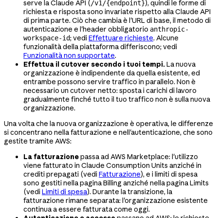
serve la Claude API (
), quindi le forme di
/v1/{endpoint}
richiesta e risposta sono invariate rispetto alla Claude API
di prima parte. Ciò che cambia è l'URL di base, il metodo di
autenticazione e l'header obbligatorio
anthropic-
; vedi
Effettuare richieste
. Alcune
workspace-id
funzionalità della piattaforma differiscono; vedi
Funzionalità non supportate
.
Effettua il cutover secondo i tuoi tempi.
La nuova
organizzazione è indipendente da quella esistente, ed
entrambe possono servire traffico in parallelo. Non è
necessario un cutover netto: sposta i carichi di lavoro
gradualmente finché tutto il tuo traffico non è sulla nuova
organizzazione.
Una volta che la nuova organizzazione è operativa, le differenze
si concentrano nella fatturazione e nell'autenticazione, che sono
gestite tramite AWS:
La fatturazione
passa ad AWS Marketplace: l'utilizzo
viene fatturato in Claude Consumption Units anziché in
crediti prepagati (vedi
Fatturazione
), e i limiti di spesa
sono gestiti nella pagina Billing anziché nella pagina Limits
(vedi
Limiti di spesa
). Durante la transizione, la
fatturazione rimane separata: l'organizzazione esistente
continua a essere fatturata come oggi.