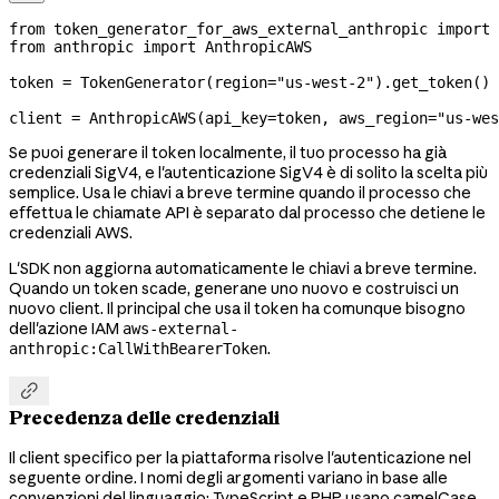
from
 token_generator_for_aws_external_anthropic 
import
 
from
 anthropic 
import
 AnthropicAWS
token 
=
 TokenGenerator(
region
=
"us-west-2"
).get_token()
client 
=
 AnthropicAWS(
api_key
=
token, 
aws_region
=
"us-wes
Se puoi generare il token localmente, il tuo processo ha già
credenziali SigV4, e l'autenticazione SigV4 è di solito la scelta più
semplice. Usa le chiavi a breve termine quando il processo che
effettua le chiamate API è separato dal processo che detiene le
credenziali AWS.
L'SDK non aggiorna automaticamente le chiavi a breve termine.
Quando un token scade, generane uno nuovo e costruisci un
nuovo client. Il principal che usa il token ha comunque bisogno
dell'azione IAM
aws-external-
.
anthropic:CallWithBearerToken

Precedenza delle credenziali
Il client specifico per la piattaforma risolve l'autenticazione nel
seguente ordine. I nomi degli argomenti variano in base alle
convenzioni del linguaggio: TypeScript e PHP usano camelCase