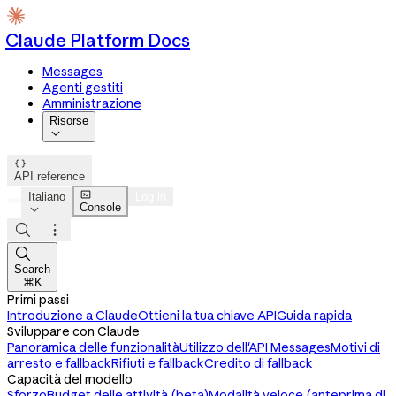
Claude Platform Docs
Messages
Agenti gestiti
Amministrazione
Risorse


API reference

Italiano
Log in
Console




Search
⌘K
Primi passi
Introduzione a Claude
Ottieni la tua chiave API
Guida rapida
Sviluppare con Claude
Panoramica delle funzionalità
Utilizzo dell'API Messages
Motivi di
arresto e fallback
Rifiuti e fallback
Credito di fallback
Capacità del modello
Sforzo
Budget delle attività (beta)
Modalità veloce (anteprima di