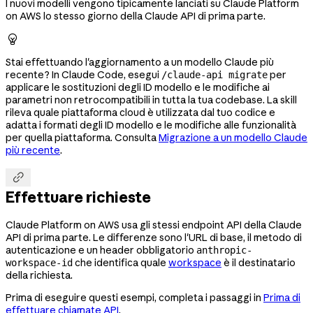
I nuovi modelli vengono tipicamente lanciati su Claude Platform
on AWS lo stesso giorno della Claude API di prima parte.

Stai effettuando l'aggiornamento a un modello Claude più
recente? In Claude Code, esegui
per
/claude-api migrate
applicare le sostituzioni degli ID modello e le modifiche ai
parametri non retrocompatibili in tutta la tua codebase. La skill
rileva quale piattaforma cloud è utilizzata dal tuo codice e
adatta i formati degli ID modello e le modifiche alle funzionalità
per quella piattaforma. Consulta
Migrazione a un modello Claude
più recente
.

Effettuare richieste
Claude Platform on AWS usa gli stessi endpoint API della Claude
API di prima parte. Le differenze sono l'URL di base, il metodo di
autenticazione e un header obbligatorio
anthropic-
che identifica quale
workspace
è il destinatario
workspace-id
della richiesta.
Prima di eseguire questi esempi, completa i passaggi in
Prima di
effettuare chiamate API
.