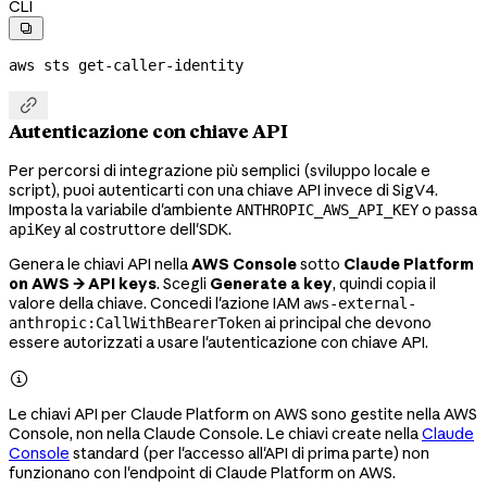
CLI

aws
 sts
 get-caller-identity

Autenticazione con chiave API
Per percorsi di integrazione più semplici (sviluppo locale e
script), puoi autenticarti con una chiave API invece di SigV4.
Imposta la variabile d'ambiente
o passa
ANTHROPIC_AWS_API_KEY
al costruttore dell'SDK.
apiKey
Genera le chiavi API nella
AWS Console
sotto
Claude Platform
on AWS → API keys
. Scegli
Generate a key
, quindi copia il
valore della chiave. Concedi l'azione IAM
aws-external-
ai principal che devono
anthropic:CallWithBearerToken
essere autorizzati a usare l'autenticazione con chiave API.

Le chiavi API per Claude Platform on AWS sono gestite nella AWS
Console, non nella Claude Console. Le chiavi create nella
Claude
Console
standard (per l'accesso all'API di prima parte) non
funzionano con l'endpoint di Claude Platform on AWS.