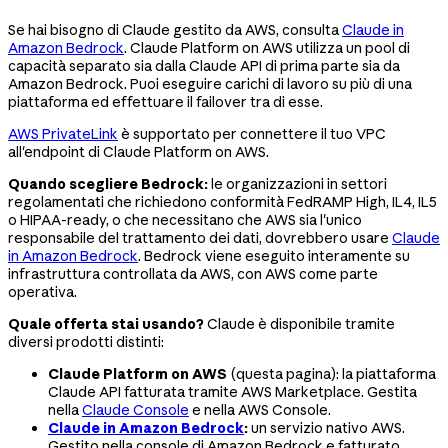
Se hai bisogno di Claude gestito da AWS, consulta
Claude in
Amazon Bedrock
. Claude Platform on AWS utilizza un pool di
capacità separato sia dalla Claude API di prima parte sia da
Amazon Bedrock. Puoi eseguire carichi di lavoro su più di una
piattaforma ed effettuare il failover tra di esse.
AWS PrivateLink
è supportato per connettere il tuo VPC
all'endpoint di Claude Platform on AWS.
Quando scegliere Bedrock:
le organizzazioni in settori
regolamentati che richiedono conformità FedRAMP High, IL4, IL5
o HIPAA-ready, o che necessitano che AWS sia l'unico
responsabile del trattamento dei dati, dovrebbero usare
Claude
in Amazon Bedrock
. Bedrock viene eseguito interamente su
infrastruttura controllata da AWS, con AWS come parte
operativa.
Quale offerta stai usando?
Claude è disponibile tramite
diversi prodotti distinti:
Claude Platform on AWS
(questa pagina): la piattaforma
Claude API fatturata tramite AWS Marketplace. Gestita
nella
Claude Console
e nella AWS Console.
Claude in Amazon Bedrock
:
un servizio nativo AWS.
Gestito nella console di Amazon Bedrock e fatturato