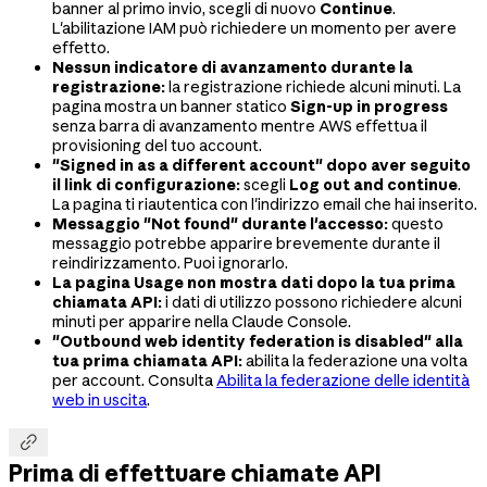
banner al primo invio, scegli di nuovo
Continue
.
L'abilitazione IAM può richiedere un momento per avere
effetto.
Nessun indicatore di avanzamento durante la
registrazione:
la registrazione richiede alcuni minuti. La
pagina mostra un banner statico
Sign-up in progress
senza barra di avanzamento mentre AWS effettua il
provisioning del tuo account.
"Signed in as a different account" dopo aver seguito
il link di configurazione:
scegli
Log out and continue
.
La pagina ti riautentica con l'indirizzo email che hai inserito.
Messaggio "Not found" durante l'accesso:
questo
messaggio potrebbe apparire brevemente durante il
reindirizzamento. Puoi ignorarlo.
La pagina Usage non mostra dati dopo la tua prima
chiamata API:
i dati di utilizzo possono richiedere alcuni
minuti per apparire nella Claude Console.
"Outbound web identity federation is disabled" alla
tua prima chiamata API:
abilita la federazione una volta
per account. Consulta
Abilita la federazione delle identità
web in uscita
.

Prima di effettuare chiamate API