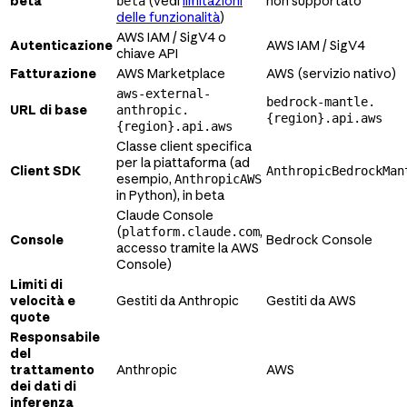
beta
(vedi
limitazioni
non supportato
beta
delle funzionalità
)
AWS IAM / SigV4 o
Autenticazione
AWS IAM / SigV4
chiave API
Fatturazione
AWS Marketplace
AWS (servizio nativo)
aws-external-
bedrock-mantle.
URL di base
anthropic.
{region}.api.aws
{region}.api.aws
Classe client specifica
per la piattaforma (ad
Client SDK
AnthropicBedrockMan
esempio,
AnthropicAWS
in Python), in beta
Claude Console
(
,
platform.claude.com
Console
Bedrock Console
accesso tramite la AWS
Console)
Limiti di
velocità e
Gestiti da Anthropic
Gestiti da AWS
quote
Responsabile
del
trattamento
Anthropic
AWS
dei dati di
inferenza