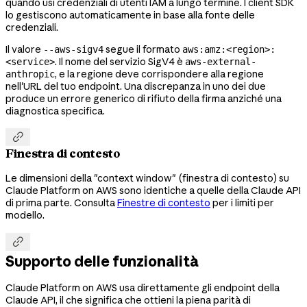
quando usi credenziali di utenti IAM a lungo termine. I client SDK
lo gestiscono automaticamente in base alla fonte delle
credenziali.
Il valore
segue il formato
--aws-sigv4
aws:amz:<region>:
. Il nome del servizio SigV4 è
<service>
aws-external-
, e la regione deve corrispondere alla regione
anthropic
nell'URL del tuo endpoint. Una discrepanza in uno dei due
produce un errore generico di rifiuto della firma anziché una
diagnostica specifica.

Finestra di contesto
Le dimensioni della "context window" (finestra di contesto) su
Claude Platform on AWS sono identiche a quelle della Claude API
di prima parte. Consulta
Finestre di contesto
per i limiti per
modello.

Supporto delle funzionalità
Claude Platform on AWS usa direttamente gli endpoint della
Claude API, il che significa che ottieni la piena parità di