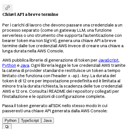

Chiavi API a breve termine
Per i carichi di lavoro che devono passare una credenziale a un
processo separato (come un gateway LLM, una funzione
serverless o uno strumento che supporta l'autenticazione con
bearer token ma non SigV4), genera una chiave API a breve
termine dalle tue credenziali AWS invece di creare una chiave a
lunga durata nella AWS Console.
AWS pubblica librerie di generazione di token per
JavaScript
,
Python
e
Java
. Ogni libreria legge le tue credenziali AWS tramite
la catena di provider standard e restituisce un token a tempo
limitato che funziona con l'header
. La durata del
x-api-key
token è di 12 ore per impostazione predefinita ed è limitata al
minore tra la durata richiesta, la scadenza delle tue credenziali
AWS e 12 ore. Consulta i README dei repository collegati per
l'installazione e le opzioni di configurazione complete.
Passa il token generato all'SDK nello stesso modo in cui
passeresti una chiave API generata dalla AWS Console:
Python
TypeScript
Java
