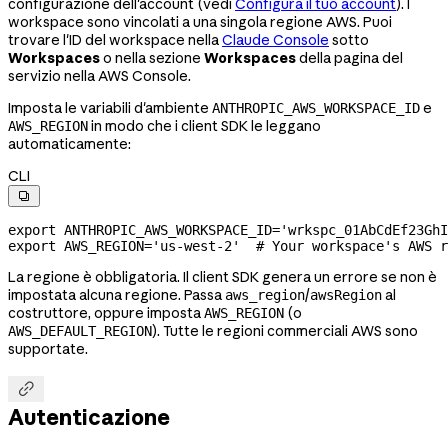
configurazione dell'account (vedi
Configura il tuo account
). I
workspace sono vincolati a una singola regione AWS. Puoi
trovare l'ID del workspace nella
Claude Console
sotto
Workspaces
o nella sezione
Workspaces
della pagina del
servizio nella AWS Console.
Imposta le variabili d'ambiente
e
ANTHROPIC_AWS_WORKSPACE_ID
in modo che i client SDK le leggano
AWS_REGION
automaticamente:
CLI

export
 ANTHROPIC_AWS_WORKSPACE_ID
=
'wrkspc_01AbCdEf23GhI
export
 AWS_REGION
=
'us-west-2'
  # Your workspace's AWS r
La regione è obbligatoria. Il client SDK genera un errore se non è
impostata alcuna regione. Passa
/
al
aws_region
awsRegion
costruttore, oppure imposta
(o
AWS_REGION
). Tutte le regioni commerciali AWS sono
AWS_DEFAULT_REGION
supportate.

Autenticazione