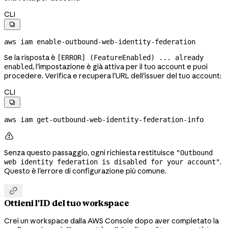
CLI

aws
 iam
 enable-outbound-web-identity-federation
Se la risposta è
[ERROR] (FeatureEnabled) ... already
, l'impostazione è già attiva per il tuo account e puoi
enabled
procedere. Verifica e recupera l'URL dell'issuer del tuo account:
CLI

aws
 iam
 get-outbound-web-identity-federation-info

Senza questo passaggio, ogni richiesta restituisce
"Outbound
.
web identity federation is disabled for your account"
Questo è l'errore di configurazione più comune.

Ottieni l'ID del tuo workspace
Crei un workspace dalla AWS Console dopo aver completato la