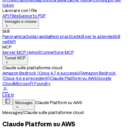
orchestrazione
Diagnostica della cache (beta)
Conteggio dei
token
Lavorare con i file
API Files
Supporto PDF
Immagini e visione

Skill
Panoramica
Guida rapida
Best practice
Skill per le aziende
Skill
nell'API
MCP
Server MCP remoti
Connettore MCP
Tunnel MCP

Claude sulle piattaforme cloud
Amazon Bedrock (Opus 4.7 e successivi)
Amazon Bedrock
(Opus 4.6 e precedenti)
Claude Platform su AWS
Google
Cloud
Microsoft Foundry

Log in

Claude Platform su AWS
Messages

Messages
/
Claude sulle piattaforme cloud
Claude Platform su AWS