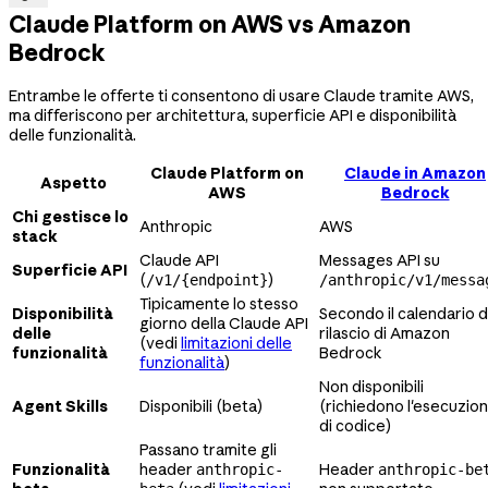
Claude Platform on AWS vs Amazon
Bedrock
Entrambe le offerte ti consentono di usare Claude tramite AWS,
ma differiscono per architettura, superficie API e disponibilità
delle funzionalità.
Claude Platform on
Claude in Amazon
Aspetto
AWS
Bedrock
Chi gestisce lo
Anthropic
AWS
stack
Claude API
Messages API su
Superficie API
(
)
/v1/{endpoint}
/anthropic/v1/messa
Tipicamente lo stesso
Disponibilità
Secondo il calendario d
giorno della Claude API
delle
rilascio di Amazon
(vedi
limitazioni delle
funzionalità
Bedrock
funzionalità
)
Non disponibili
Agent Skills
Disponibili (beta)
(richiedono l'esecuzio
di codice)
Passano tramite gli
Funzionalità
header
Header
anthropic-
anthropic-be