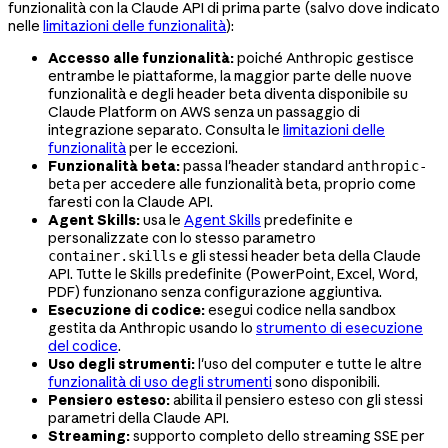
funzionalità con la Claude API di prima parte (salvo dove indicato
nelle
limitazioni delle funzionalità
):
Accesso alle funzionalità:
poiché Anthropic gestisce
entrambe le piattaforme, la maggior parte delle nuove
funzionalità e degli header beta diventa disponibile su
Claude Platform on AWS senza un passaggio di
integrazione separato. Consulta le
limitazioni delle
funzionalità
per le eccezioni.
Funzionalità beta:
passa l'header standard
anthropic-
per accedere alle funzionalità beta, proprio come
beta
faresti con la Claude API.
Agent Skills:
usa le
Agent Skills
predefinite e
personalizzate con lo stesso parametro
e gli stessi header beta della Claude
container.skills
API. Tutte le Skills predefinite (PowerPoint, Excel, Word,
PDF) funzionano senza configurazione aggiuntiva.
Esecuzione di codice:
esegui codice nella sandbox
gestita da Anthropic usando lo
strumento di esecuzione
del codice
.
Uso degli strumenti:
l'uso del computer e tutte le altre
funzionalità di uso degli strumenti
sono disponibili.
Pensiero esteso:
abilita il pensiero esteso con gli stessi
parametri della Claude API.
Streaming:
supporto completo dello streaming SSE per