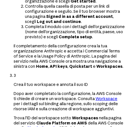
organizzazione e scegli
Get started
.
Controlla quella casella di posta per un link di
configurazione e seguilo. Se il tuo browser mostra
una pagina
Signed in as a different account
,
scegli
Log out and continue
.
Completa il modulo con i dettagli dell'organizzazione
(nome dell'organizzazione, tipo di entità, paese, uso
previsto) e scegli
Complete setup
.
Il completamento della configurazione crea la tua
organizzazione Anthropic e accetta i Commercial Terms
of Service e la Usage Policy di Anthropic. La pagina del
servizio nella AWS Console ora mostra una navigazione a
sinistra con
Home
,
API keys
,
Quickstart
e
Workspaces
.
3
Crea il tuo workspace e annota il suo ID
Dopo aver completato la configurazione, la AWS Console
ti chiede di creare un workspace. Consulta
Workspace
per i dettagli sul binding alla regione, sullo scoping delle
risorse IAM e sulla creazione di workspace aggiuntivi.
Trova l'ID del workspace sotto
Workspaces
nella pagina
del servizio
Claude Platform on AWS
della AWS Console