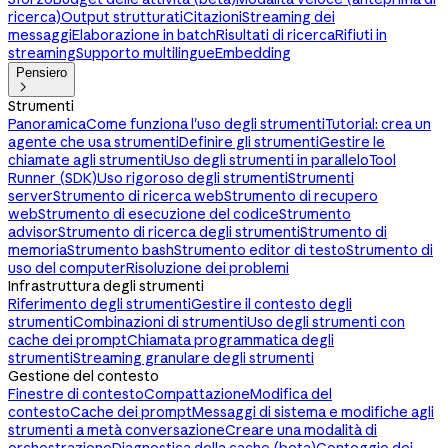
ricerca)
Output strutturati
Citazioni
Streaming dei
messaggi
Elaborazione in batch
Risultati di ricerca
Rifiuti in
streaming
Supporto multilingue
Embedding
Pensiero

Strumenti
Panoramica
Come funziona l'uso degli strumenti
Tutorial: crea un
agente che usa strumenti
Definire gli strumenti
Gestire le
chiamate agli strumenti
Uso degli strumenti in parallelo
Tool
Runner (SDK)
Uso rigoroso degli strumenti
Strumenti
server
Strumento di ricerca web
Strumento di recupero
web
Strumento di esecuzione del codice
Strumento
advisor
Strumento di ricerca degli strumenti
Strumento di
memoria
Strumento bash
Strumento editor di testo
Strumento di
uso del computer
Risoluzione dei problemi
Infrastruttura degli strumenti
Riferimento degli strumenti
Gestire il contesto degli
strumenti
Combinazioni di strumenti
Uso degli strumenti con
cache dei prompt
Chiamata programmatica degli
strumenti
Streaming granulare degli strumenti
Gestione del contesto
Finestre di contesto
Compattazione
Modifica del
contesto
Cache dei prompt
Messaggi di sistema e modifiche agli
strumenti a metà conversazione
Creare una modalità di