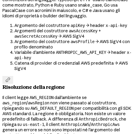
come mostrato, Python e Ruby usano snake_case, Go usa
PascalCase con acronimi in maiuscolo, e C# e Java usano gli
idiomi di proprietà o builder del linguaggio.
Argomento del costruttore
→ header
apiKey
x-api-key
Argomenti del costruttore
+
awsAccessKey
→ AWS SigV4
awsSecretAccessKey
Argomento del costruttore
→ AWS SigV4 con
awsProfile
profilo denominato
Variabile d'ambiente
→ header
ANTHROPIC_AWS_API_KEY
x-
api-key
Catena di provider di credenziali AWS predefinita → AWS
SigV4

Risoluzione della regione
Il client legge
dall'ambiente se
AWS_REGION
/
non viene passato al costruttore,
aws_region
awsRegion
ripiegando su
per compatibilità con gli SDK
AWS_DEFAULT_REGION
AWS standard. La regione è obbligatoria. Non esiste un valore
predefinito di fallback. A differenza di
, che
AnthropicBedrock
ripiega su
, il client
/
us-east-1
AnthropicAWS
AnthropicAws
genera un errore se non sono impostati né l'argomento del