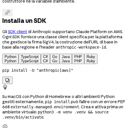
costruttore né la variabile d'ambiente.

Installa un SDK
Gli
SDK client
di Anthropic supportano Claude Platform on AWS.
Ogni SDK fornisce una classe client specifica per la piattaforma
che gestisce la firma SigV4, la costruzione dell'URL di base in
base alla regione e l'header
.
anthropic-workspace-id
Python
TypeScript
C#
Go
Java
PHP
Ruby
Python
TypeScript
C#
Go
Java
PHP
Ruby
pip
 install
 -U
 "anthropic[aws]"


Su macOS con Python di Homebrew o altri ambienti Python
gestiti esternamente,
può fallire con un errore PEP
pip install
668
. Crea e attiva prima un
externally-managed-environment
ambiente virtuale:
python3 -m venv .venv && source
.
.venv/bin/activate
