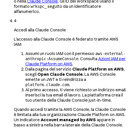
o nella
Claude Console
. Gli ID dei workspace usano il
formato
seguito da un identificatore
wrkspc_
alfanumerico.
4
Accedi alla Claude Console
L'accesso alla Claude Console è federato tramite AWS
IAM:
Assumi un ruolo IAM con il permesso
aws-external-
. Consulta
Azioni IAM per
anthropic:AssumeConsole
Claude Platform on AWS
.
Dalla pagina del servizio
Claude Platform on AWS
,
scegli
Open Claude Console
. La AWS Console
emette un JWT e ti reindirizza a
.
platform.claude.com
Al primo accesso, ti viene richiesto un indirizzo email.
Inserisci la tua email di lavoro. La piattaforma crea il
tuo utente della Claude Console just-in-time.
Quando accedi tramite la AWS Console, la Claude Console
è limitata alla tua organizzazione Claude Platform on AWS.
Un indicatore
Account managed by AWS
appare in
basso a sinistra nella barra laterale della Claude Console.