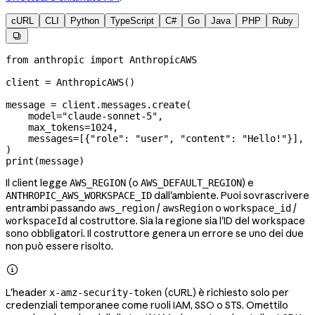
cURL
CLI
Python
TypeScript
C#
Go
Java
PHP
Ruby

from
 anthropic 
import
 AnthropicAWS
client 
=
 AnthropicAWS()
message 
=
 client.messages.create(
    model
=
"claude-sonnet-5"
,
    max_tokens
=
1024
,
    messages
=
[{
"role"
: 
"user"
, 
"content"
: 
"Hello!"
}],
)
print
(message)
Il client legge
(o
) e
AWS_REGION
AWS_DEFAULT_REGION
dall'ambiente. Puoi sovrascrivere
ANTHROPIC_AWS_WORKSPACE_ID
entrambi passando
/
o
/
aws_region
awsRegion
workspace_id
al costruttore. Sia la regione sia l'ID del workspace
workspaceId
sono obbligatori. Il costruttore genera un errore se uno dei due
non può essere risolto.

L'header
(cURL) è richiesto solo per
x-amz-security-token
credenziali temporanee come ruoli IAM, SSO o STS. Omettilo