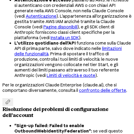
Autenticazione e accesso
passano ad AWS: le richieste
si autenticano con credenziali AWS o con chiavi API
generate nella AWS Console, non nella Claude Console
(vedi
Autenticazione
). L'appartenenza all'organizzazione è
gestita tramite AWS IAM anziché tramite la Claude
Console (vedi
Pagine disponibili
), e gli SDK client di
Anthropic forniscono classi client specifiche per la
piattaforma (vedi
Installa un SDK
).
L'utilizzo quotidiano dell'API
funziona come sulla Claude
API di prima parte, salvo dove indicato nelle
limitazioni
delle funzionalità
. Prima di spostare il traffico di
produzione, controlla i tuoi limiti di velocità: le nuove
organizzazioni vengono collocate nel tier Start, e gli
aumenti dei limiti passano attraverso il tuo referente
Anthropic (vedi
Limiti di velocità e quote
).
Per le organizzazioni Claude Enterprise (claude.ai), che si
comportano diversamente, consulta il
confronto delle offerte
.

Risoluzione dei problemi di configurazione
dell'account
"Sign-up failed: Failed to enable
OutboundWebIdentityFederation":
se vedi questo