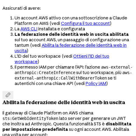
Assicurati di avere:
Un account AWS attivo con una sottoscrizione a Claude
Platform on AWS (vedi
Configura il tuo account
)
La
AWS CLI
installata e configurata
La federazione delle identità web in uscita abilitata
sul tuo account AWS, un passaggio di configurazione una
tantum (vedi
Abilita la federazione delle identità web in
uscita
)
L'ID del tuo workspace (vedi
Ottieni l'ID del tuo
workspace
)
Il permesso IAM per chiamare l'API: l'azione
aws-external-
sul tuo workspace, più
anthropic:CreateInference
aws-
se ti
external-anthropic:CallWithBearerToken
autentichi con una chiave API (vedi
Policy IAM
)

Abilita la federazione delle identità web in uscita
Il gateway di Claude Platform on AWS chiama
lato server per generare un JWT
sts:GetWebIdentityToken
che inoltra ad Anthropic. Questa funzionalità STS è
disabilitata
per impostazione predefinita
su ogni account AWS. Abilitala
una volta per account: