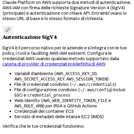
Claude Platform on AWS supporta due metodi di autenticazione:
AWS IAM con firma delle richieste Signature Version 4 (SigV4)
(principale) e autenticazione con chiave API. Entrambi usano lo
stesso URL di base e lo stesso formato di richiesta.

Autenticazione SigV4
SigV4 è il percorso nativo per le aziende e si integra con le tue
policy, i ruoli e l'auditing AWS IAM esistenti. Configura le
credenziali AWS usando qualsiasi metodo supportato dalla
catena di provider di credenziali predefinita di AWS
:
Variabili d'ambiente (
,
AWS_ACCESS_KEY_ID
,
)
AWS_SECRET_ACCESS_KEY
AWS_SESSION_TOKEN
File di credenziali condiviso (
)
~/.aws/credentials
File di configurazione condiviso (
) inclusi
~/.aws/config
SSO e
credential_process
Web identity (
e
AWS_WEB_IDENTITY_TOKEN_FILE
) per IRSA e GitHub Actions
AWS_ROLE_ARN
Credenziali del container ECS
Servizio di metadati delle istanze EC2 (IMDS)
Verifica che le tue credenziali funzionino: