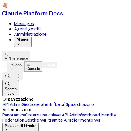
Claude Platform Docs
Messages
Agenti gestiti
Amministrazione
Risorse


API reference

Italiano
Log in
Console




Search
⌘K
Organizzazione
API Admin
Gestione utenti (beta)
Spazi di lavoro
Autenticazione
Panoramica
Creare una chiave API Admin
Workload Identity
Federation
Gestire WIF tramite API
Riferimento WIF
Provider di identità
