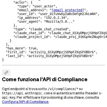
      "actor"
: {
        "type"
: 
"user_actor"
,
        "email_address"
: 
"
[email protected]
"
,
        "user_id"
: 
"user_01TuVwXyZaBcDeFgH2JkLmN4"
,
        "ip_address"
: 
"192.0.2.34"
,
        "user_agent"
: 
"Mozilla/5.0..."
      },
      "type"
: 
"claude_chat_created"
,
      "claude_chat_id"
: 
"claude_chat_01XyDMpzjS89pFZXqS
      "claude_project_id"
: 
"claude_proj_01KGp4eZNug9ri4
    }
  ],
  "has_more"
: 
true
,
  "first_id"
: 
"activity_01XyDMpzjS89pFZXqSFUBDr6"
,
  "last_id"
: 
"activity_01XyDMpzjS89pFZXqSFUBDr6"
}

Come funziona l'API di Compliance
Ogni endpoint si trova sotto
su
/v1/compliance/*
e si autentica tramite l'header
https://api.anthropic.com
x-
. Per effettuare il provisioning di una chiave, consulta
api-key
Configura l'API di Compliance
.