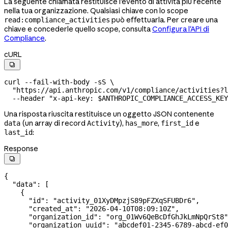
La seguente chiamata restituisce l'evento di attività più recente
nella tua organizzazione. Qualsiasi chiave con lo scope
può effettuarla. Per creare una
read:compliance_activities
chiave e concederle quello scope, consulta
Configura l'API di
Compliance
.
cURL

curl
 --fail-with-body
 -sS
 \
  "https://api.anthropic.com/v1/compliance/activities?l
  --header
 "x-api-key: 
$ANTHROPIC_COMPLIANCE_ACCESS_KEY
Una risposta riuscita restituisce un oggetto JSON contenente
(un array di record
),
,
e
data
Activity
has_more
first_id
:
last_id
Response

{
  "data"
: [
    {
      "id"
: 
"activity_01XyDMpzjS89pFZXqSFUBDr6"
,
      "created_at"
: 
"2026-04-10T08:09:10Z"
,
      "organization_id"
: 
"org_01Wv6QeBcDfGhJkLmNpQrSt8"
      "organization_uuid"
: 
"abcdef01-2345-6789-abcd-ef0