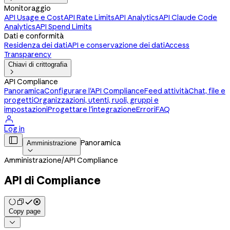
Monitoraggio
API Usage e Cost
API Rate Limits
API Analytics
API Claude Code
Analytics
API Spend Limits
Dati e conformità
Residenza dei dati
API e conservazione dei dati
Access
Transparency
Chiavi di crittografia

API Compliance
Panoramica
Configurare l'API Compliance
Feed attività
Chat, file e
progetti
Organizzazioni, utenti, ruoli, gruppi e
impostazioni
Progettare l'integrazione
Errori
FAQ

Log in

Panoramica
Amministrazione

Amministrazione
/
API Compliance
API di Compliance
Copy page
