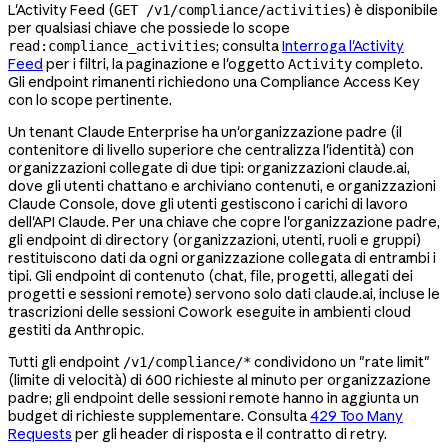
L'Activity Feed (
) è disponibile
GET /v1/compliance/activities
per qualsiasi chiave che possiede lo scope
; consulta
Interroga l'Activity
read:compliance_activities
Feed
per i filtri, la paginazione e l'oggetto
completo.
Activity
Gli endpoint rimanenti richiedono una Compliance Access Key
con lo scope pertinente.
Un tenant Claude Enterprise ha un'organizzazione padre (il
contenitore di livello superiore che centralizza l'identità) con
organizzazioni collegate di due tipi: organizzazioni claude.ai,
dove gli utenti chattano e archiviano contenuti, e organizzazioni
Claude Console, dove gli utenti gestiscono i carichi di lavoro
dell'API Claude. Per una chiave che copre l'organizzazione padre,
gli endpoint di directory (organizzazioni, utenti, ruoli e gruppi)
restituiscono dati da ogni organizzazione collegata di entrambi i
tipi. Gli endpoint di contenuto (chat, file, progetti, allegati dei
progetti e sessioni remote) servono solo dati claude.ai, incluse le
trascrizioni delle sessioni Cowork eseguite in ambienti cloud
gestiti da Anthropic.
Tutti gli endpoint
condividono un "rate limit"
/v1/compliance/*
(limite di velocità) di 600 richieste al minuto per organizzazione
padre; gli endpoint delle sessioni remote hanno in aggiunta un
budget di richieste supplementare. Consulta
429 Too Many
Requests
per gli header di risposta e il contratto di retry.