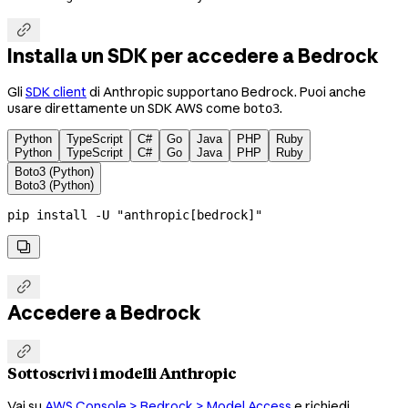

Installa un SDK per accedere a Bedrock
Gli
SDK client
di Anthropic supportano Bedrock. Puoi anche
usare direttamente un SDK AWS come
.
boto3
Python
TypeScript
C#
Go
Java
PHP
Ruby
Python
TypeScript
C#
Go
Java
PHP
Ruby
Boto3 (Python)
Boto3 (Python)
pip
 install
 -U
 "anthropic[bedrock]"


Accedere a Bedrock

Sottoscrivi i modelli Anthropic
Vai su
AWS Console > Bedrock > Model Access
e richiedi