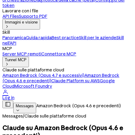
orchestrazione
Diagnostica della cache (beta)
Conteggio dei
token
Lavorare con i file
API Files
Supporto PDF
Immagini e visione

Skill
Panoramica
Guida rapida
Best practice
Skill per le aziende
Skill
nell'API
MCP
Server MCP remoti
Connettore MCP
Tunnel MCP

Claude sulle piattaforme cloud
Amazon Bedrock (Opus 4.7 e successivi)
Amazon Bedrock
(Opus 4.6 e precedenti)
Claude Platform su AWS
Google
Cloud
Microsoft Foundry

Log in

Amazon Bedrock (Opus 4.6 e precedenti)
Messages

Messages
/
Claude sulle piattaforme cloud
Claude su Amazon Bedrock (Opus 4.6 e