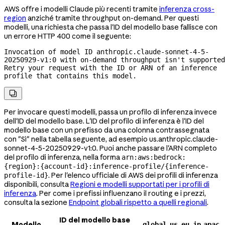
AWS offre i modelli Claude più recenti tramite
inferenza cross-
region
anziché tramite throughput on-demand. Per questi
modelli, una richiesta che passa l'ID del modello base fallisce con
un errore HTTP 400 come il seguente:
Invocation of model ID anthropic.claude-sonnet-4-5-
20250929-v1:0 with 
on-demand
 throughput isn't supported
Retry your request with the ID or ARN of an inference 
profile that contains this model.

Per invocare questi modelli, passa un profilo di inferenza invece
dell'ID del modello base. L'ID del profilo di inferenza è l'ID del
modello base con un prefisso da una colonna contrassegnata
con "Sì" nella tabella seguente, ad esempio
us.anthropic.claude-
sonnet-4-5-20250929-v1:0
. Puoi anche passare l'ARN completo
del profilo di inferenza, nella forma
arn:aws:bedrock:
{region}:{account-id}:inference-profile/{inference-
. Per l'elenco ufficiale di AWS dei profili di inferenza
profile-id}
disponibili, consulta
Regioni e modelli supportati per i profili di
inferenza
. Per come i prefissi influenzano il routing e i prezzi,
consulta la sezione
Endpoint globali rispetto a quelli regionali
.
ID del modello base
Modello
global
us
eu
jp
apac