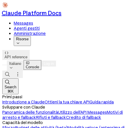
Claude Platform Docs
Messages
Agenti gestiti
Amministrazione
Risorse


API reference

Italiano
Log in
Console




Search
⌘K
Primi passi
Introduzione a Claude
Ottieni la tua chiave API
Guida rapida
Sviluppare con Claude
Panoramica delle funzionalità
Utilizzo dell'API Messages
Motivi di
arresto e fallback
Rifiuti e fallback
Credito di fallback
Capacità del modello
Sforzo
Budget delle attività (beta)
Modalità veloce (anteprima di