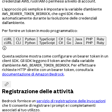
credenziali AWS, ruoli IAM o permessi a livello di account.
L'approccio più semplice è impostare la variabile d'ambiente
, che ogni SDK rileva
AWS_BEARER_TOKEN_BEDROCK
automaticamente durante la risoluzione delle credenziali
dall'ambiente.
Per fornire un token in modo programmatico:
cURL
CLI
Python
TypeScript
C#
Go
Java
PHP
Ruby
cURL
CLI
Python
TypeScript
C#
Go
Java
PHP
Ruby

Questa sezione mostra come configurare un bearer token in un
client SDK. Gli SDK leggono il token anche dalla variabile
d'ambiente
. Per effettuare
AWS_BEARER_TOKEN_BEDROCK
richieste HTTP dirette con un bearer token, consulta la
documentazione di Amazon Bedrock
.

Registrazione delle attività
Bedrock fornisce un
servizio di registrazione delle invocazioni
che ti consente di registrare i prompt e i completamenti
associati al tuo utilizzo.