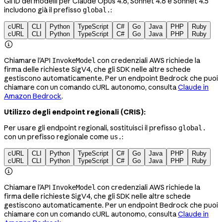
Gli ID dei modelli per Claude Opus 4.6, Sonnet 4.6 e Sonnet 4.5
includono già il prefisso
:
global.
cURL
CLI
Python
TypeScript
C#
Go
Java
PHP
Ruby
cURL
CLI
Python
TypeScript
C#
Go
Java
PHP
Ruby

Chiamare l'API
con credenziali AWS richiede la
InvokeModel
firma delle richieste SigV4, che gli SDK nelle altre schede
gestiscono automaticamente. Per un endpoint Bedrock che puoi
chiamare con un comando cURL autonomo, consulta
Claude in
Amazon Bedrock
.
Utilizzo degli endpoint regionali (CRIS):
Per usare gli endpoint regionali, sostituisci il prefisso
global.
con un prefisso regionale come
:
us.
cURL
CLI
Python
TypeScript
C#
Go
Java
PHP
Ruby
cURL
CLI
Python
TypeScript
C#
Go
Java
PHP
Ruby

Chiamare l'API
con credenziali AWS richiede la
InvokeModel
firma delle richieste SigV4, che gli SDK nelle altre schede
gestiscono automaticamente. Per un endpoint Bedrock che puoi
chiamare con un comando cURL autonomo, consulta
Claude in