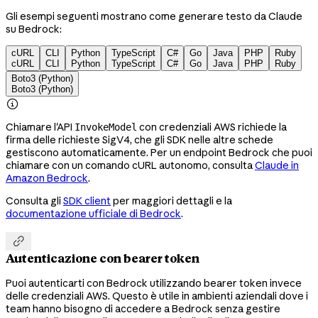
Gli esempi seguenti mostrano come generare testo da Claude
su Bedrock:
cURL
CLI
Python
TypeScript
C#
Go
Java
PHP
Ruby
cURL
CLI
Python
TypeScript
C#
Go
Java
PHP
Ruby
Boto3 (Python)
Boto3 (Python)

Chiamare l'API
con credenziali AWS richiede la
InvokeModel
firma delle richieste SigV4, che gli SDK nelle altre schede
gestiscono automaticamente. Per un endpoint Bedrock che puoi
chiamare con un comando cURL autonomo, consulta
Claude in
Amazon Bedrock
.
Consulta gli
SDK client
per maggiori dettagli e la
documentazione ufficiale di Bedrock
.

Autenticazione con bearer token
Puoi autenticarti con Bedrock utilizzando bearer token invece
delle credenziali AWS. Questo è utile in ambienti aziendali dove i
team hanno bisogno di accedere a Bedrock senza gestire