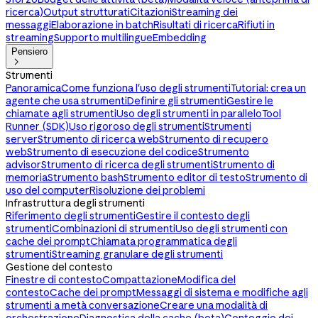
ricerca)
Output strutturati
Citazioni
Streaming dei
messaggi
Elaborazione in batch
Risultati di ricerca
Rifiuti in
streaming
Supporto multilingue
Embedding
Pensiero

Strumenti
Panoramica
Come funziona l'uso degli strumenti
Tutorial: crea un
agente che usa strumenti
Definire gli strumenti
Gestire le
chiamate agli strumenti
Uso degli strumenti in parallelo
Tool
Runner (SDK)
Uso rigoroso degli strumenti
Strumenti
server
Strumento di ricerca web
Strumento di recupero
web
Strumento di esecuzione del codice
Strumento
advisor
Strumento di ricerca degli strumenti
Strumento di
memoria
Strumento bash
Strumento editor di testo
Strumento di
uso del computer
Risoluzione dei problemi
Infrastruttura degli strumenti
Riferimento degli strumenti
Gestire il contesto degli
strumenti
Combinazioni di strumenti
Uso degli strumenti con
cache dei prompt
Chiamata programmatica degli
strumenti
Streaming granulare degli strumenti
Gestione del contesto
Finestre di contesto
Compattazione
Modifica del
contesto
Cache dei prompt
Messaggi di sistema e modifiche agli
strumenti a metà conversazione
Creare una modalità di