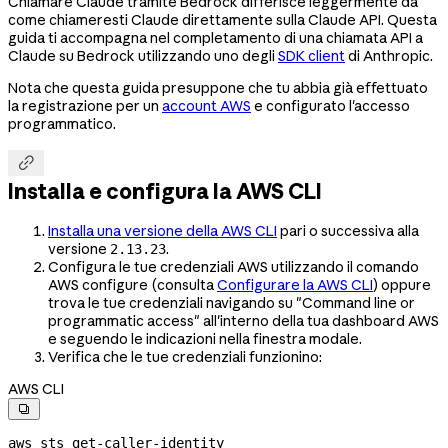
Chiamare Claude tramite Bedrock differisce leggermente da
come chiameresti Claude direttamente sulla Claude API. Questa
guida ti accompagna nel completamento di una chiamata API a
Claude su Bedrock utilizzando uno degli
SDK client
di Anthropic.
Nota che questa guida presuppone che tu abbia già effettuato
la registrazione per un
account AWS
e configurato l'accesso
programmatico.

Installa e configura la AWS CLI
Installa una versione della AWS CLI
pari o successiva alla
versione
.
2.13.23
Configura le tue credenziali AWS utilizzando il comando
AWS configure (consulta
Configurare la AWS CLI
) oppure
trova le tue credenziali navigando su "Command line or
programmatic access" all'interno della tua dashboard AWS
e seguendo le indicazioni nella finestra modale.
Verifica che le tue credenziali funzionino:
AWS CLI

aws
 sts
 get-caller-identity