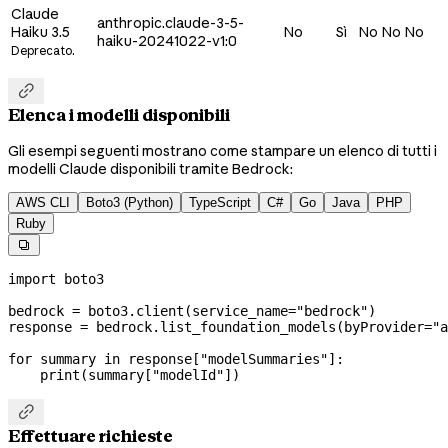
Claude
anthropic.claude-3-5-
Haiku 3.5
No
Sì
No
No
No
haiku-20241022-v1:0
Deprecato.

Elenca i modelli disponibili
Gli esempi seguenti mostrano come stampare un elenco di tutti i
modelli Claude disponibili tramite Bedrock:
AWS CLI
Boto3 (Python)
TypeScript
C#
Go
Java
PHP
Ruby

import
 boto3
bedrock 
=
 boto3.client(
service_name
=
"bedrock"
)
response 
=
 bedrock.list_foundation_models(
byProvider
=
"a
for
 summary 
in
 response[
"modelSummaries"
]:
    print
(summary[
"modelId"
])

Effettuare richieste