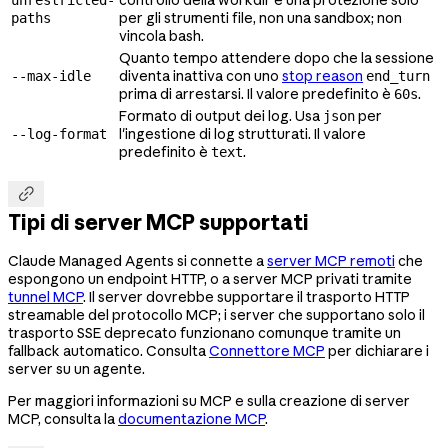
per gli strumenti file, non una sandbox; non
paths
vincola bash.
Quanto tempo attendere dopo che la sessione
diventa inattiva con uno
stop reason
--max-idle
end_turn
prima di arrestarsi. Il valore predefinito è
.
60s
Formato di output dei log. Usa
per
json
l'ingestione di log strutturati. Il valore
--log-format
predefinito è
.
text

Tipi di server MCP supportati
Claude Managed Agents si connette a
server MCP remoti
che
espongono un endpoint HTTP, o a server MCP privati tramite
tunnel MCP
. Il server dovrebbe supportare il trasporto HTTP
streamable del protocollo MCP; i server che supportano solo il
trasporto SSE deprecato funzionano comunque tramite un
fallback automatico. Consulta
Connettore MCP
per dichiarare i
server su un agente.
Per maggiori informazioni su MCP e sulla creazione di server
MCP, consulta la
documentazione MCP
.