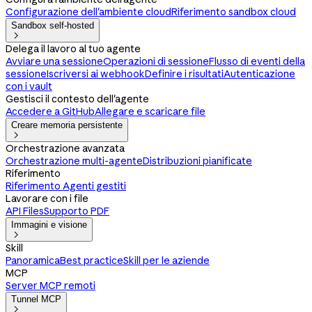
Configurazione dell'ambiente cloud
Riferimento sandbox cloud
Sandbox self-hosted

Delega il lavoro al tuo agente
Avviare una sessione
Operazioni di sessione
Flusso di eventi della
sessione
Iscriversi ai webhook
Definire i risultati
Autenticazione
con i vault
Gestisci il contesto dell'agente
Accedere a GitHub
Allegare e scaricare file
Creare memoria persistente

Orchestrazione avanzata
Orchestrazione multi-agente
Distribuzioni pianificate
Riferimento
Riferimento Agenti gestiti
Lavorare con i file
API Files
Supporto PDF
Immagini e visione

Skill
Panoramica
Best practice
Skill per le aziende
MCP
Server MCP remoti
Tunnel MCP
