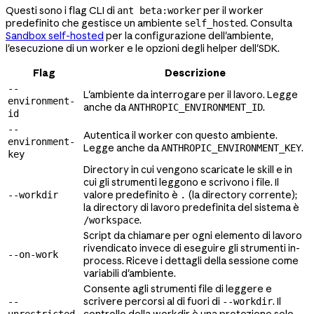
Questi sono i flag CLI di
per il worker
ant beta:worker
predefinito che gestisce un ambiente
. Consulta
self_hosted
Sandbox self-hosted
per la configurazione dell'ambiente,
l'esecuzione di un worker e le opzioni degli helper dell'SDK.
Flag
Descrizione
--
L'ambiente da interrogare per il lavoro. Legge
environment-
anche da
.
ANTHROPIC_ENVIRONMENT_ID
id
--
Autentica il worker con questo ambiente.
environment-
Legge anche da
.
ANTHROPIC_ENVIRONMENT_KEY
key
Directory in cui vengono scaricate le skill e in
cui gli strumenti leggono e scrivono i file. Il
valore predefinito è
(la directory corrente);
--workdir
.
la directory di lavoro predefinita del sistema è
.
/workspace
Script da chiamare per ogni elemento di lavoro
rivendicato invece di eseguire gli strumenti in-
--on-work
process. Riceve i dettagli della sessione come
variabili d'ambiente.
Consente agli strumenti file di leggere e
scrivere percorsi al di fuori di
. Il
--
--workdir
controllo della workdir è una protezione solo
unrestricted-