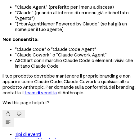
"Claude Agent" (preferito per i menu a discesa)
"Claude" (quando all'interno di un menu già etichettato
"Agents")
"{YourAgentName} Powered by Claude" (se hai già un
nome per il tuo agente)
Non consentito:
"Claude Code" o "Claude Code Agent"
"Claude Cowork" o "Claude Cowork Agent"
ASCII art con il marchio Claude Code o elementi visivi che
imitano Claude Code
Il tuo prodotto dovrebbe mantenere il proprio branding e non
apparire come Claude Code, Claude Cowork o qualsiasi altro
prodotto Anthropic. Per domande sulla conformità del branding,
contatta il
team di vendita
di Anthropic.
Was this page helpful?


Tipi di eventi