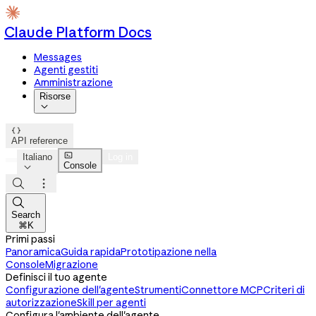
Claude Platform Docs
Messages
Agenti gestiti
Amministrazione
Risorse


API reference

Italiano
Log in
Console




Search
⌘K
Primi passi
Panoramica
Guida rapida
Prototipazione nella
Console
Migrazione
Definisci il tuo agente
Configurazione dell'agente
Strumenti
Connettore MCP
Criteri di
autorizzazione
Skill per agenti
Configura l'ambiente dell'agente